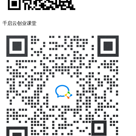
千启云创业课堂