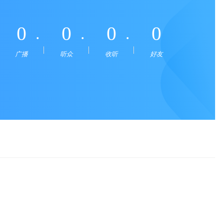
0
0
0
0
广播
听众
收听
好友