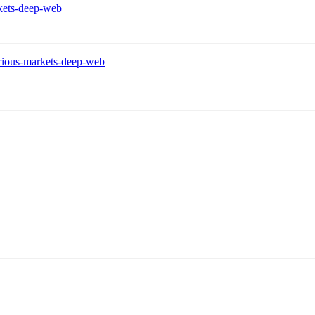
rkets-deep-web
orious-markets-deep-web