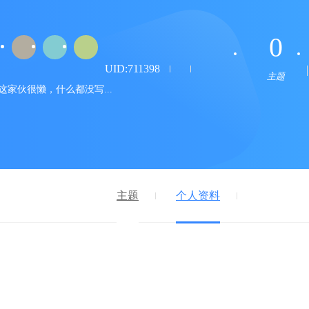
0
UID:711398
主题
这家伙很懒，什么都没写...
主题
个人资料