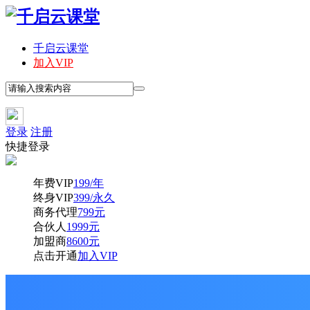
千启云课堂
加入VIP
登录
注册
快捷登录
年费VIP
199/年
终身VIP
399/永久
商务代理
799元
合伙人
1999元
加盟商
8600元
点击开通
加入VIP