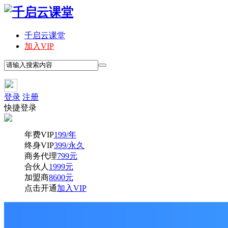
千启云课堂
加入VIP
登录
注册
快捷登录
年费VIP
199/年
终身VIP
399/永久
商务代理
799元
合伙人
1999元
加盟商
8600元
点击开通
加入VIP