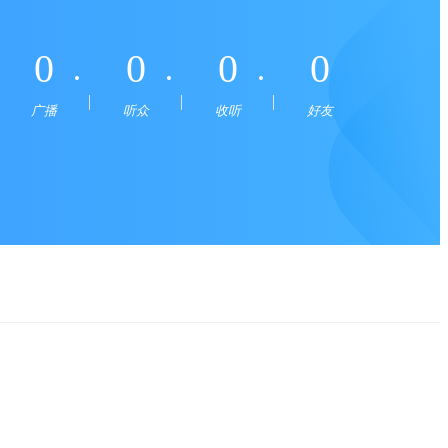
0
0
0
0
广播
听众
收听
好友