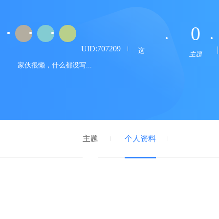
0
UID:707209
这
主题
家伙很懒，什么都没写...
主题
个人资料