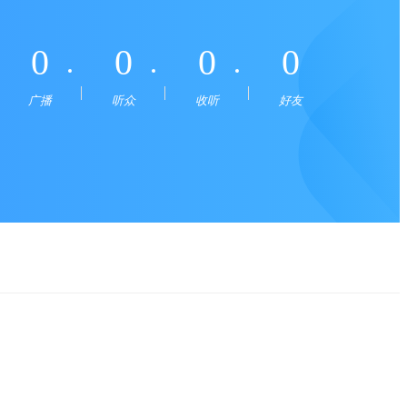
0
0
0
0
广播
听众
收听
好友