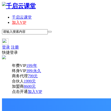
千启云课堂
加入VIP
登录
注册
快捷登录
年费VIP
199/年
终身VIP
399/永久
商务代理
799元
合伙人
1999元
加盟商
8600元
点击开通
加入VIP