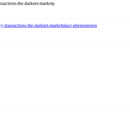
ansactions-the-darknet-marketp
owy-transactions-the-darknet-marketplace-phenomenon