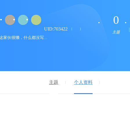
0
UID:703422
主题
这家伙很懒，什么都没写...
主题
个人资料