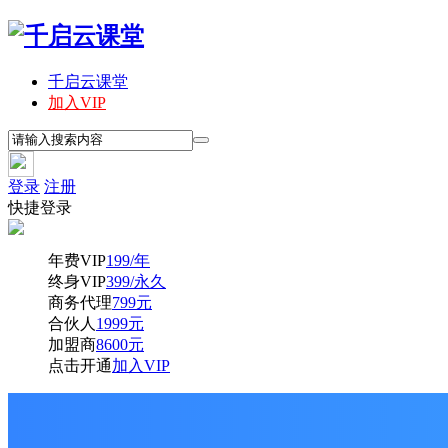
千启云课堂
加入VIP
登录
注册
快捷登录
年费VIP
199/年
终身VIP
399/永久
商务代理
799元
合伙人
1999元
加盟商
8600元
点击开通
加入VIP