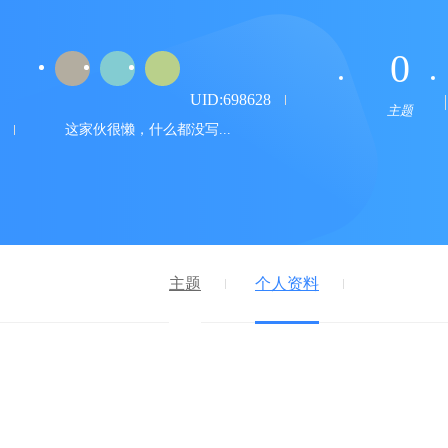
0
UID:698628
主题
这家伙很懒，什么都没写...
主题
个人资料