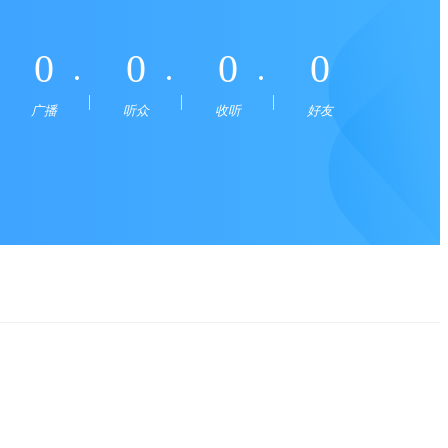
0
0
0
0
广播
听众
收听
好友