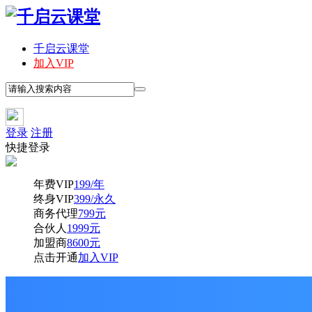
千启云课堂
加入VIP
登录
注册
快捷登录
年费VIP
199/年
终身VIP
399/永久
商务代理
799元
合伙人
1999元
加盟商
8600元
点击开通
加入VIP