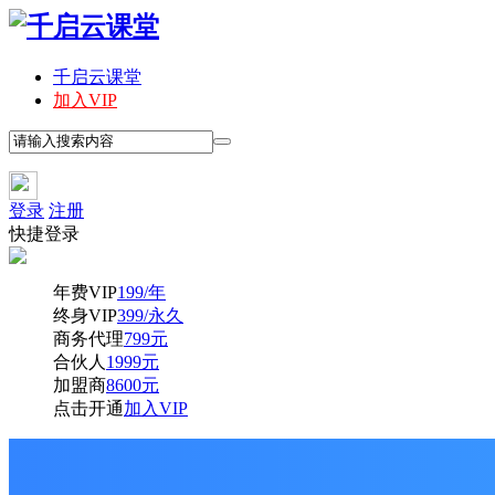
千启云课堂
加入VIP
登录
注册
快捷登录
年费VIP
199/年
终身VIP
399/永久
商务代理
799元
合伙人
1999元
加盟商
8600元
点击开通
加入VIP