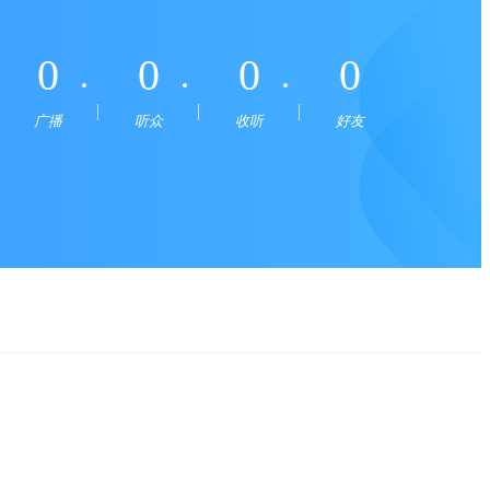
0
0
0
0
广播
听众
收听
好友