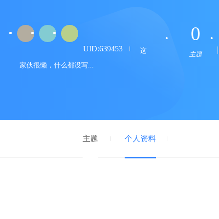
0
UID:639453
这
主题
家伙很懒，什么都没写...
主题
个人资料