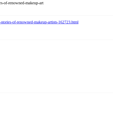
ories-of-renowned-makeup-art
ill-stories-of-renowned-makeup-artists-162723.html