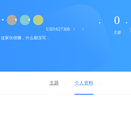
0
UID:627308
主题
这家伙很懒，什么都没写...
主题
个人资料