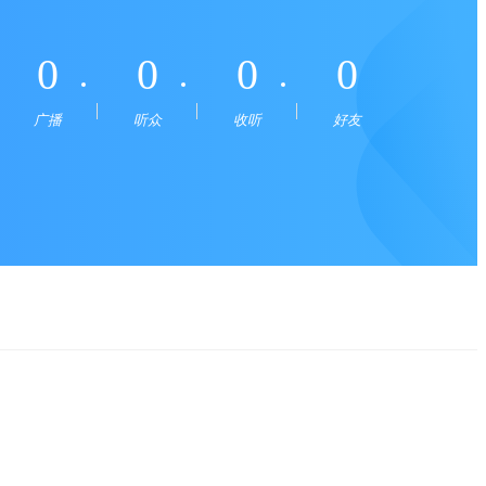
0
0
0
0
广播
听众
收听
好友