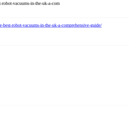
st-robot-vacuums-in-the-uk-a-com
e-best-robot-vacuums-in-the-uk-a-comprehensive-guide/