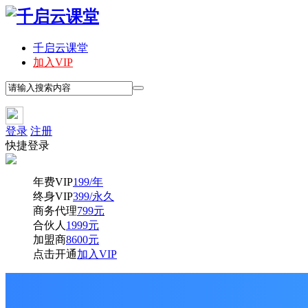
千启云课堂
加入VIP
登录
注册
快捷登录
年费VIP
199/年
终身VIP
399/永久
商务代理
799元
合伙人
1999元
加盟商
8600元
点击开通
加入VIP