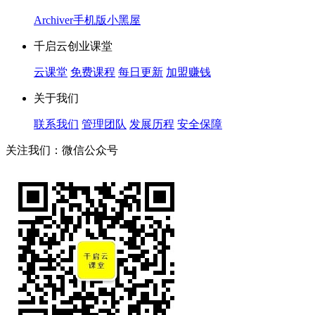
Archiver
手机版
小黑屋
千启云创业课堂
云课堂
免费课程
每日更新
加盟赚钱
关于我们
联系我们
管理团队
发展历程
安全保障
关注我们：微信公众号