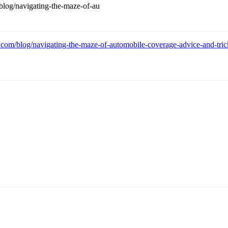
/blog/navigating-the-maze-of-au
y.com/blog/navigating-the-maze-of-automobile-coverage-advice-and-tric