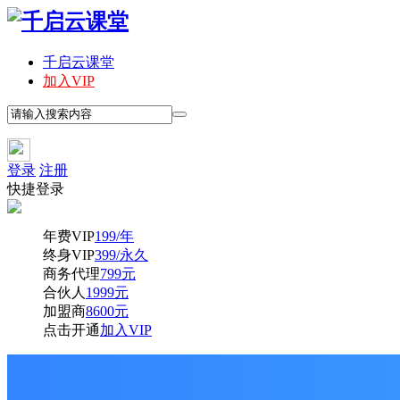
千启云课堂
加入VIP
登录
注册
快捷登录
年费VIP
199/年
终身VIP
399/永久
商务代理
799元
合伙人
1999元
加盟商
8600元
点击开通
加入VIP