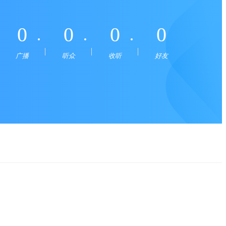
0
0
0
0
广播
听众
收听
好友