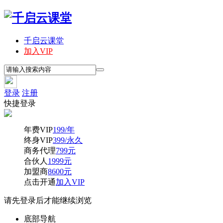
千启云课堂
加入VIP
登录
注册
快捷登录
年费VIP
199/年
终身VIP
399/永久
商务代理
799元
合伙人
1999元
加盟商
8600元
点击开通
加入VIP
请先登录后才能继续浏览
底部导航