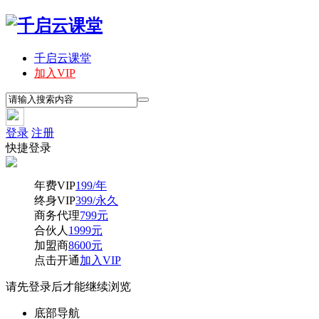
千启云课堂
加入VIP
登录
注册
快捷登录
年费VIP
199/年
终身VIP
399/永久
商务代理
799元
合伙人
1999元
加盟商
8600元
点击开通
加入VIP
请先登录后才能继续浏览
底部导航