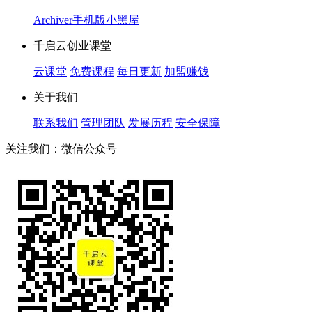
Archiver
手机版
小黑屋
千启云创业课堂
云课堂
免费课程
每日更新
加盟赚钱
关于我们
联系我们
管理团队
发展历程
安全保障
关注我们：微信公众号