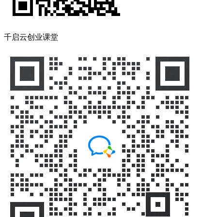
千启云创业课堂