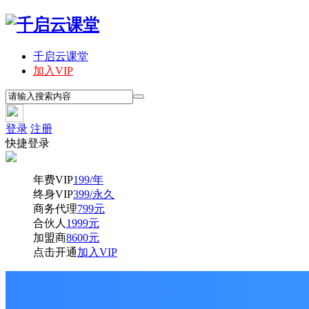
千启云课堂
加入VIP
登录
注册
快捷登录
年费VIP
199/年
终身VIP
399/永久
商务代理
799元
合伙人
1999元
加盟商
8600元
点击开通
加入VIP