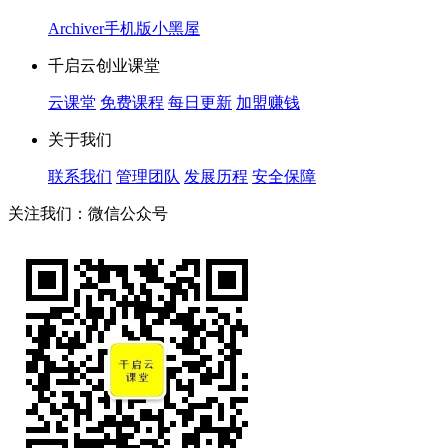
Archiver
手机版
小黑屋
千启云创业课堂
云课堂
免费课程
每日更新
加盟赚钱
关于我们
联系我们
管理团队
发展历程
安全保障
关注我们：微信公众号