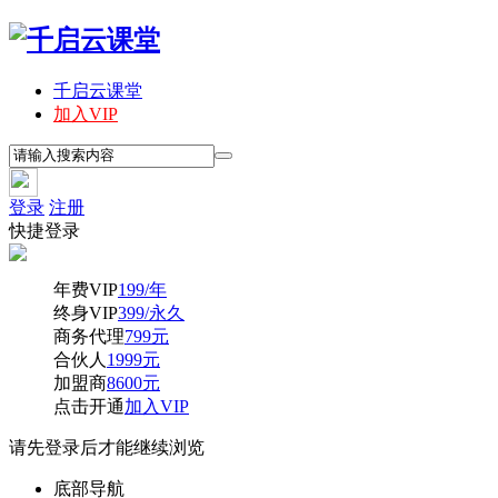
千启云课堂
加入VIP
登录
注册
快捷登录
年费VIP
199/年
终身VIP
399/永久
商务代理
799元
合伙人
1999元
加盟商
8600元
点击开通
加入VIP
请先登录后才能继续浏览
底部导航