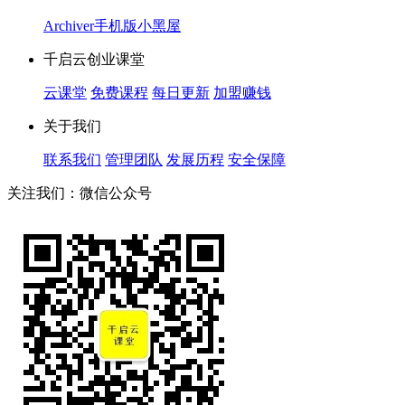
Archiver
手机版
小黑屋
千启云创业课堂
云课堂
免费课程
每日更新
加盟赚钱
关于我们
联系我们
管理团队
发展历程
安全保障
关注我们：微信公众号