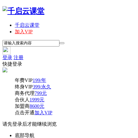
千启云课堂
加入VIP
登录
注册
快捷登录
年费VIP
199/年
终身VIP
399/永久
商务代理
799元
合伙人
1999元
加盟商
8600元
点击开通
加入VIP
请先登录后才能继续浏览
底部导航