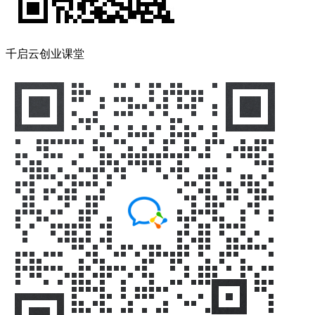
千启云创业课堂