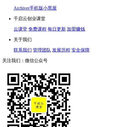
Archiver
手机版
小黑屋
千启云创业课堂
云课堂
免费课程
每日更新
加盟赚钱
关于我们
联系我们
管理团队
发展历程
安全保障
关注我们：微信公众号