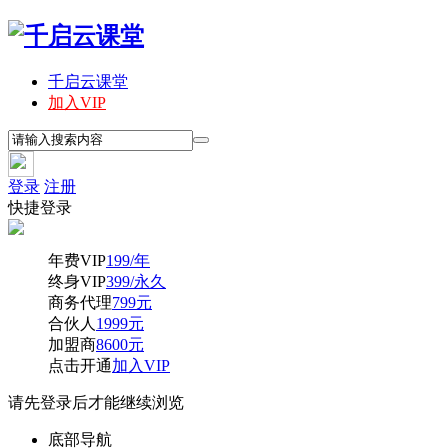
千启云课堂
加入VIP
登录
注册
快捷登录
年费VIP
199/年
终身VIP
399/永久
商务代理
799元
合伙人
1999元
加盟商
8600元
点击开通
加入VIP
请先登录后才能继续浏览
底部导航