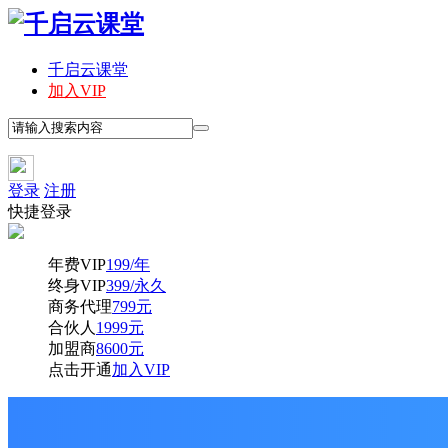
千启云课堂
加入VIP
登录
注册
快捷登录
年费VIP
199/年
终身VIP
399/永久
商务代理
799元
合伙人
1999元
加盟商
8600元
点击开通
加入VIP