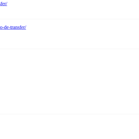
fer/
o-de-transfer/