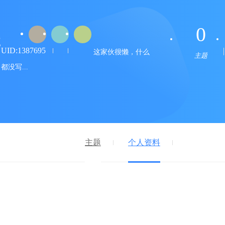
0
2
UID:1387695
这家伙很懒，什么
主题
都没写...
主题
个人资料