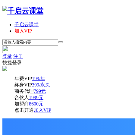
千启云课堂
加入VIP
登录
注册
快捷登录
年费VIP
199/年
终身VIP
399/永久
商务代理
799元
合伙人
1999元
加盟商
8600元
点击开通
加入VIP