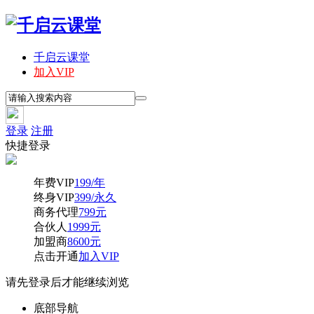
千启云课堂
加入VIP
登录
注册
快捷登录
年费VIP
199/年
终身VIP
399/永久
商务代理
799元
合伙人
1999元
加盟商
8600元
点击开通
加入VIP
请先登录后才能继续浏览
底部导航