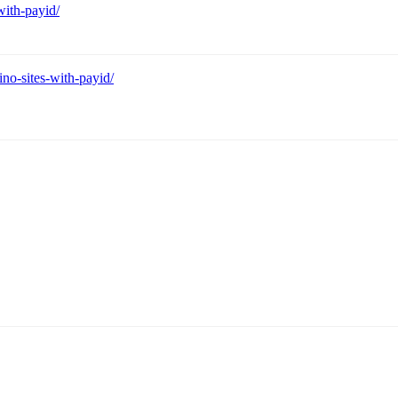
with-payid/
ino-sites-with-payid/