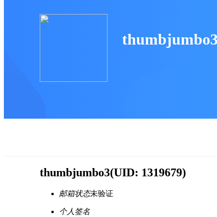
thumbjumbo
thumbjumbo3
(UID: 1319679)
邮箱状态
未验证
个人签名