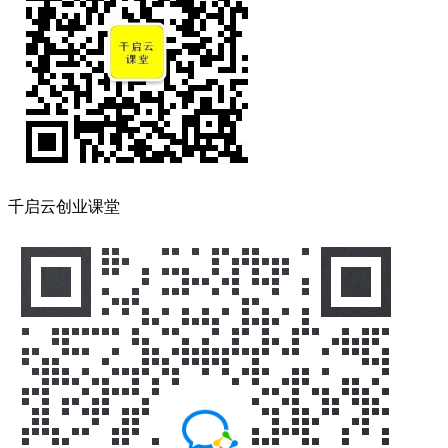
千启云创业课堂