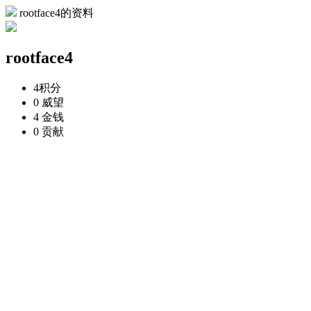
rootface4的资料
rootface4
4
积分
0
威望
4
金钱
0
贡献