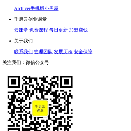
Archiver
手机版
小黑屋
千启云创业课堂
云课堂
免费课程
每日更新
加盟赚钱
关于我们
联系我们
管理团队
发展历程
安全保障
关注我们：微信公众号