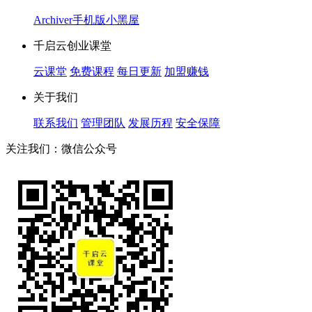
Archiver
手机版
小黑屋
千启云创业课堂
云课堂
免费课程
每日更新
加盟赚钱
关于我们
联系我们
管理团队
发展历程
安全保障
关注我们：微信公众号