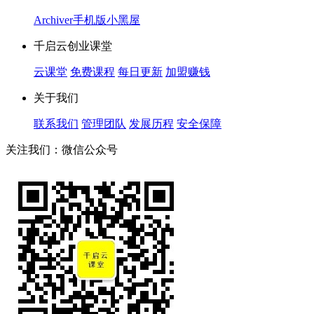
Archiver
手机版
小黑屋
千启云创业课堂
云课堂
免费课程
每日更新
加盟赚钱
关于我们
联系我们
管理团队
发展历程
安全保障
关注我们：微信公众号