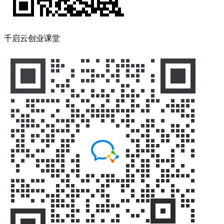
千启云创业课堂