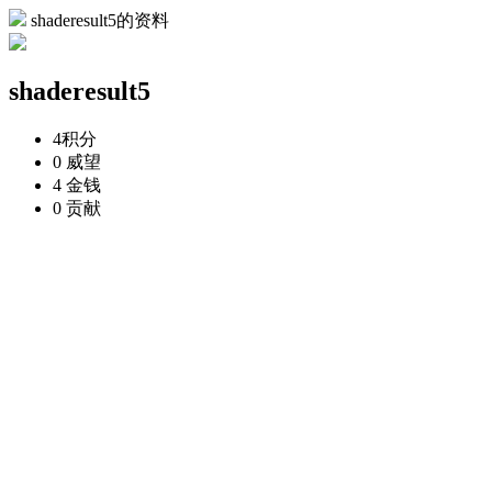
shaderesult5的资料
shaderesult5
4
积分
0
威望
4
金钱
0
贡献