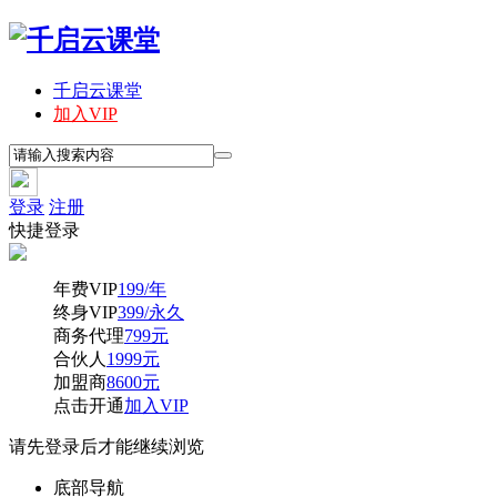
千启云课堂
加入VIP
登录
注册
快捷登录
年费VIP
199/年
终身VIP
399/永久
商务代理
799元
合伙人
1999元
加盟商
8600元
点击开通
加入VIP
请先登录后才能继续浏览
底部导航