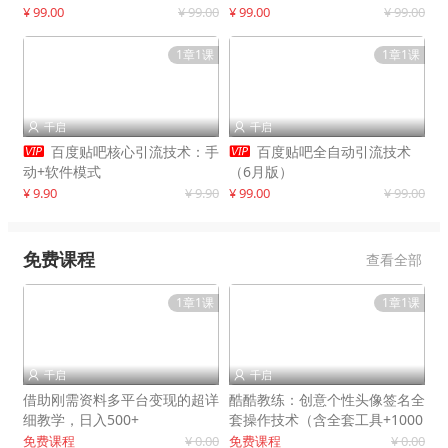
制作
¥ 99.00
¥ 99.00
¥ 99.00
¥ 99.00
1章1课
1章1课
千启
千启




百度贴吧核心引流技术：手
百度贴吧全自动引流技术
动+软件模式
（6月版）
¥ 9.90
¥ 9.90
¥ 99.00
¥ 99.00
免费课程
查看全部
1章1课
1章1课
千启
千启


借助刚需资料多平台变现的超详
酷酷教练：创意个性头像签名全
细教学，日入500+
套操作技术（含全套工具+1000
套模板）
免费课程
¥ 0.00
免费课程
¥ 0.00