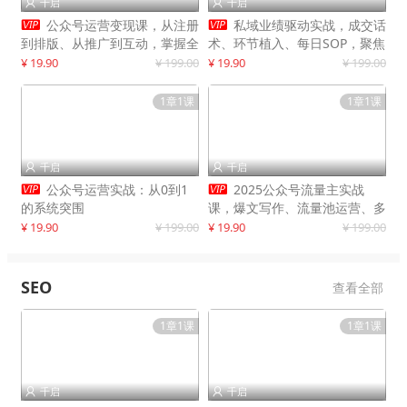
千启
千启




公众号运营变现课，从注册
私域业绩驱动实战，成交话
到排版、从推广到互动，掌握全
术、环节植入、每日SOP，聚焦
流程，开启个人品牌月入
增长，驱动营收持续突破
¥ 19.90
¥ 199.00
¥ 19.90
¥ 199.00
30000+
1章1课
1章1课
千启
千启




公众号运营实战：从0到1
2025公众号流量主实战
的系统突围
课，爆文写作、流量池运营、多
平台分发，新手日入千元月赚5
¥ 19.90
¥ 199.00
¥ 19.90
¥ 199.00
万+更新11月
SEO
查看全部
1章1课
1章1课
千启
千启

