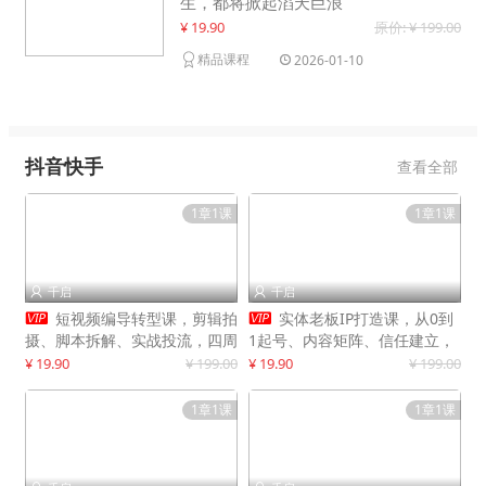
生，都将掀起滔天巨浪
¥ 19.90
原价: ¥ 199.00
精品课程
2026-01-10
抖音快手
查看全部
1章1课
1章1课
千启
千启




短视频编导转型课，剪辑拍
实体老板IP打造课，从0到
摄、脚本拆解、实战投流，四周
1起号、内容矩阵、信任建立，
系统教学，快速入行月入2w+
打造门店IP，稳定获客增收
¥ 19.90
¥ 199.00
¥ 19.90
¥ 199.00
1章1课
1章1课