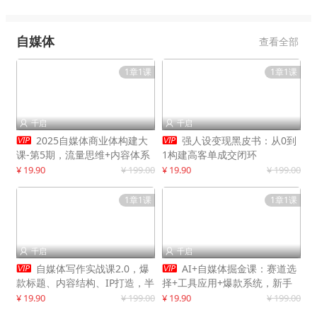
自媒体
查看全部
1章1课
1章1课
千启
千启




2025自媒体商业体构建大
强人设变现黑皮书：从0到
课-第5期，流量思维+内容体系
1构建高客单成交闭环
+变现闭环，打造个人可持续生
¥ 19.90
¥ 199.00
¥ 19.90
¥ 199.00
意
1章1课
1章1课
千启
千启




自媒体写作实战课2.0，爆
AI+自媒体掘金课：赛道选
款标题、内容结构、IP打造，半
择+工具应用+爆款系统，新手
年复制30万粉月入10万+
快速起步，副业月入8000+
¥ 19.90
¥ 199.00
¥ 19.90
¥ 199.00