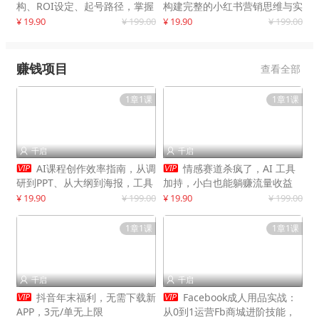
构、ROI设定、起号路径，掌握
构建完整的小红书营销思维与实
平台新规下利润最大化
战能力，案例店铺月销破百万！
¥ 19.90
¥ 199.00
¥ 19.90
¥ 199.00
赚钱项目
查看全部
1章1课
1章1课
千启
千启




AI课程创作效率指南，从调
情感赛道杀疯了，AI 工具
研到PPT、从大纲到海报，工具
加持，小白也能躺赚流量收益
赋能，打造可持续变现产品线
¥ 19.90
¥ 199.00
¥ 19.90
¥ 199.00
1章1课
1章1课
千启
千启




抖音年末福利，无需下载新
Facebook成人用品实战：
APP，3元/单无上限
从0到1运营Fb商城进阶技能，