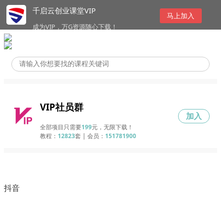
千启云创业课堂VIP
马上加入
成为VIP，万G资源随心下载！
VIP社员群
加入
全部项目只需要
199
元，无限下载！
教程：
12823
套 | 会员：
151781900
抖音