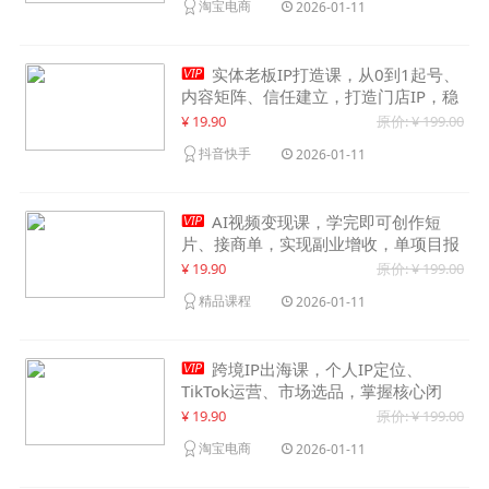
淘宝电商
2026-01-11

实体老板IP打造课，从0到1起号、
内容矩阵、信任建立，打造门店IP，稳
定获客增收
¥ 19.90
原价: ¥ 199.00
抖音快手
2026-01-11

AI视频变现课，学完即可创作短
片、接商单，实现副业增收，单项目报
价可达千元
¥ 19.90
原价: ¥ 199.00
精品课程
2026-01-11

跨境IP出海课，个人IP定位、
TikTok运营、市场选品，掌握核心闭
环，实现月入1万美金+
¥ 19.90
原价: ¥ 199.00
淘宝电商
2026-01-11