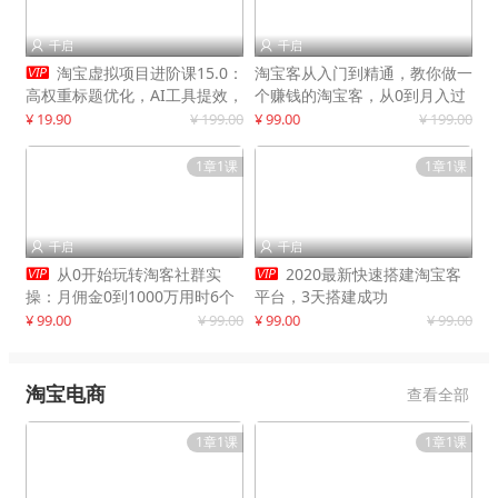
千启
千启



淘宝虚拟项目进阶课15.0：
淘宝客从入门到精通，教你做一
高权重标题优化，AI工具提效，
个赚钱的淘宝客，从0到月入过
自动盈利模式搭建
万
¥ 19.90
¥ 199.00
¥ 99.00
¥ 199.00
1章1课
1章1课
千启
千启




从0开始玩转淘客社群实
2020最新快速搭建淘宝客
操：月佣金0到1000万用时6个
平台，3天搭建成功
月
¥ 99.00
¥ 99.00
¥ 99.00
¥ 99.00
淘宝电商
查看全部
1章1课
1章1课