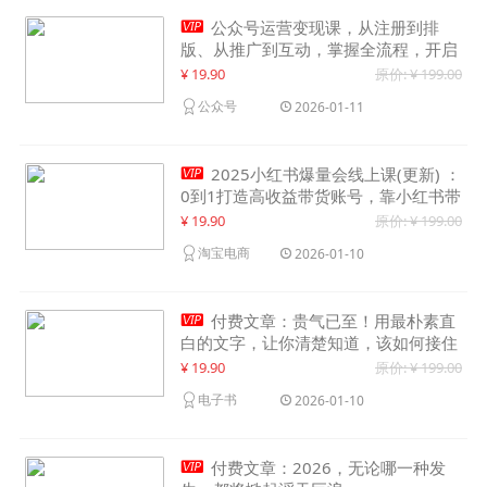

公众号运营变现课，从注册到排
版、从推广到互动，掌握全流程，开启
个人品牌月入30000+
¥ 19.90
原价: ¥ 199.00
公众号
2026-01-11

2025小红书爆量会线上课(更新) ：
0到1打造高收益带货账号，靠小红书带
货年入100w？机会来了！
¥ 19.90
原价: ¥ 199.00
淘宝电商
2026-01-10

付费文章：贵气已至！用最朴素直
白的文字，让你清楚知道，该如何接住
这一次时代的泼天富贵
¥ 19.90
原价: ¥ 199.00
电子书
2026-01-10

付费文章：2026，无论哪一种发