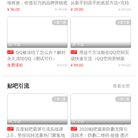
地有效，价值百万的品牌营销底
从新手到高手的底层方法>完结
层逻辑
¥ 36.00
¥ 36.00
¥ 29.00
¥ 29.00
1章1课
1章1课
千启
千启




QQ被冻结了怎么办？解封
用这个方法能在QQ空间完
永久冻结QQ（测试可行）
成快速引流（QQ空间营销策
略）
免费课程
¥ 0.00
¥ 99.00
¥ 99.00
贴吧引流
查看全部
1章1课
1章1课
千启
千启




百度贴吧霸屏引流实战课
2020贴吧最新防删无限引
2.0，带你玩转流量热门聚集地
流技术：防删二维码 链接 图片