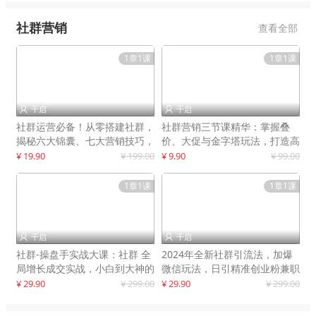
社群营销
查看全部
1章1课
1章1课
千启
千启


社群运营必备！从零搭建社群，
社群营销三节课精华：掌握叠
揭秘六大锦囊、七大营销技巧，
价、大促与金字塔玩法，打造高
打造火爆社群
效营销体系
¥ 19.90
¥ 199.00
¥ 9.90
¥ 99.00
1章1课
1章1课
千启
千启


社群-操盘手实战大课：社群 全
2024年全新社群引流法，加爆
局增长成交实战，小白到大神的
微信玩法，日引精准创业粉兼职
进阶之路
粉200+
¥ 29.90
¥ 299.00
¥ 29.90
¥ 299.00