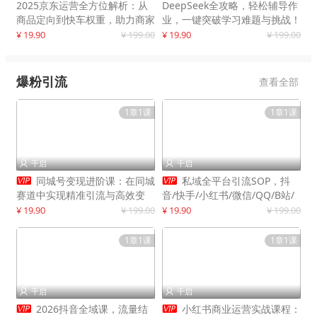
2025京东运营全方位解析：从
DeepSeek全攻略，轻松辅导作
商品定向到快车权重，助力商家
业，一键突破学习难题与挑战！
打造爆款商品
¥ 19.90
¥ 199.00
¥ 19.90
¥ 199.00
爆粉引流
查看全部
1章1课
1章1课
千启
千启




同城号变现进阶课：在同城
私域全平台引流SOP，抖
赛道中实现精准引流与高效变
音/快手/小红书/微信/QQ/B站/
现，单店月引流成交额提升50%
闲鱼等，技术合集，高效转化公
¥ 19.90
¥ 199.00
¥ 19.90
¥ 199.00
域流量
1章1课
1章1课
千启
千启




2026抖音全域课，流量结
小红书商业运营实战课程：