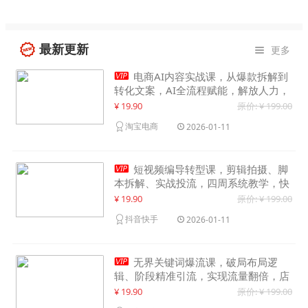
最新更新
更多


电商AI内容实战课，从爆款拆解到
转化文案，AI全流程赋能，解放人力，
单月节省内容成本数万元
¥ 19.90
原价: ¥ 199.00
淘宝电商
2026-01-11

短视频编导转型课，剪辑拍摄、脚
本拆解、实战投流，四周系统教学，快
速入行月入2w+
¥ 19.90
原价: ¥ 199.00
抖音快手
2026-01-11

无界关键词爆流课，破局布局逻
辑、阶段精准引流，实现流量翻倍，店
铺业绩增长50%+
¥ 19.90
原价: ¥ 199.00