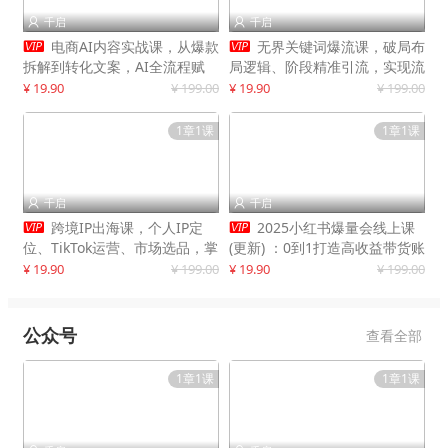
千启
千启




电商AI内容实战课，从爆款
无界关键词爆流课，破局布
拆解到转化文案，AI全流程赋
局逻辑、阶段精准引流，实现流
能，解放人力，单月节省内容成
量翻倍，店铺业绩增长50%+
¥ 19.90
¥ 199.00
¥ 19.90
¥ 199.00
本数万元
1章1课
1章1课
千启
千启




跨境IP出海课，个人IP定
2025小红书爆量会线上课
位、TikTok运营、市场选品，掌
(更新) ：0到1打造高收益带货账
握核心闭环，实现月入1万美金
号，靠小红书带货年入100w？
¥ 19.90
¥ 199.00
¥ 19.90
¥ 199.00
+
机会来了！
公众号
查看全部
1章1课
1章1课