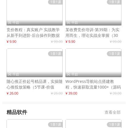
1章1课
1章1课
千启
千启


竞价教程：真实账户 实战教学
某收费竞价培训-第39期：为实
从新手到进阶·后台操作到数据
用而生，理论实战全掌握（30
优化
节课）
¥ 9.90
¥ 99.00
¥ 9.90
¥ 99.00
1章1课
1章1课
千启
千启


随心推正价起号精品课，实操随
WordPress导航站点搭建教
心推投放策略（5节课-价值
程，快速获取流量1000+（源码
298）
+教程）
¥ 26.00
¥ 26.00
¥ 39.00
¥ 39.00
精品软件
查看全部
1章1课
1章1课