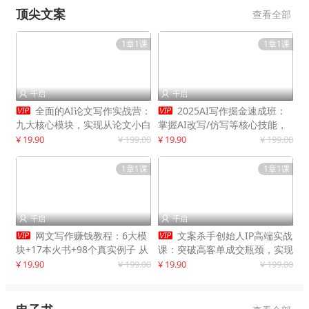
顶尖文案
查看全部
1章1课
1章1课
千启
千启




全面的AI论文写作实战营：
2025AI写作掘金速成班：
九大核心模块，实现从论文小白
掌握AI改写/仿写等核心技能，
到高效产出的跨越
实现单篇文案变现500+
¥ 19.90
¥ 199.00
¥ 19.90
¥ 199.00
1章1课
1章1课
千启
千启




网文写作赚钱教程：6大模
文案杀手创始人IP高端实战
块+17本火书+98个真实例子 从
课：突破高客单成交瓶颈，实现
入门到精通实战方法
IP商业价值最大化
¥ 19.90
¥ 199.00
¥ 19.90
¥ 199.00