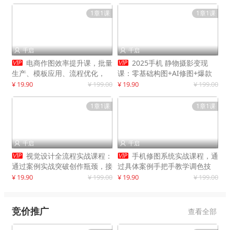
1章1课
1章1课
千启
千启




电商作图效率提升课，批量
2025手机 静物摄影变现
生产、模板应用、流程优化，
课：零基础构图+AI修图+爆款
20+细分品类实操案例，月赚3
创作
¥ 19.90
¥ 199.00
¥ 19.90
¥ 199.00
万
1章1课
1章1课
千启
千启




视觉设计全流程实战课程：
手机修图系统实战课程，通
通过案例实战突破创作瓶颈，接
过具体案例手把手教学调色技
单月入20000+
巧，实现副业变现
¥ 19.90
¥ 199.00
¥ 19.90
¥ 199.00
竞价推广
查看全部