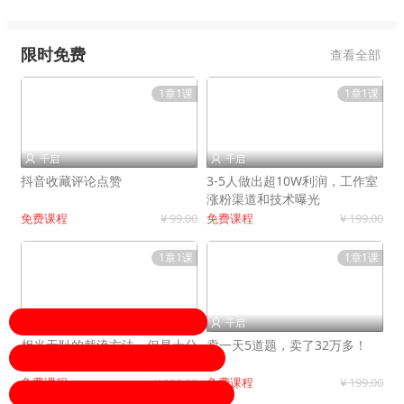
限时免费
查看全部
1章1课
1章1课
千启
千启


抖音收藏评论点赞
3-5人做出超10W利润，工作室
涨粉渠道和技术曝光
免费课程
¥ 99.00
免费课程
¥ 199.00
1章1课
1章1课
千启
千启


相当无耻的截流方法，但是十分
卖一天5道题，卖了32万多！
有效！
免费课程
¥ 199.00
免费课程
¥ 199.00