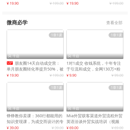
快速提升订单转化与店铺收益
¥ 19.90
¥ 199.00
¥ 19.90
¥ 199.00
微商必学
查看全部
1章1课
1章1课
千启
千启



朋友圈14天自动成交营：
1对1成交 收钱系统，十年专注
单月朋友圈转化率提升50%，被
于引流和成交，全网130万+粉
动收入超3万元
丝
¥ 19.90
¥ 199.00
¥ 9.90
¥ 99.00
1章1课
1章1课
千启
千启


铮铮教你卖课：360行都能用的
Mia外贸获客渠道外贸流程外贸
知识变现课，为成交而设计的专
英语洽谈外贸实战培训（视频
属课程
课）价值399元
¥ 39.00
¥ 39.00
¥ 69.00
¥ 69.00