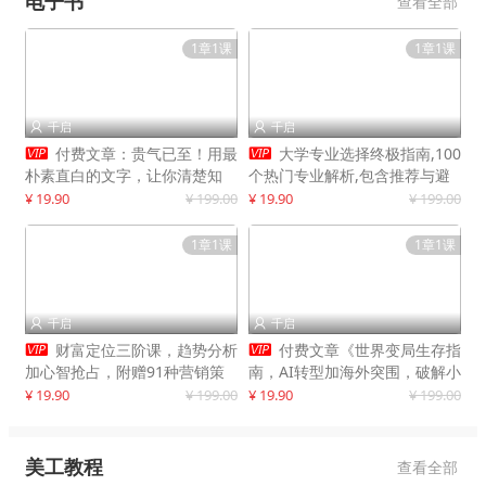
电子书
查看全部
1章1课
1章1课
千启
千启




付费文章：贵气已至！用最
大学专业选择终极指南,100
朴素直白的文字，让你清楚知
个热门专业解析,包含推荐与避
道，该如何接住这一次时代的泼
雷实用建议
¥ 19.90
¥ 199.00
¥ 19.90
¥ 199.00
天富贵
1章1课
1章1课
千启
千启




财富定位三阶课，趋势分析
付费文章《世界变局生存指
加心智抢占，附赠91种营销策
南，AI转型加海外突围，破解小
略模型
城市生存陷阱》
¥ 19.90
¥ 199.00
¥ 19.90
¥ 199.00
美工教程
查看全部