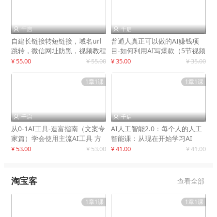
千启
千启


自建长链接转短链接，域名url
普通人真正可以做的AI赚钱项
跳转，微信网址防黑，视频教程
目-如何利用AI写爆款（5节视频
手把手教你
课）
¥ 55.00
¥ 55.00
¥ 35.00
¥ 35.00
1章1课
1章1课
千启
千启


从0-1AI工具-造富指南（文案专
AI人工智能2.0：每个人的人工
家篇）学会使用主流AI工具 方
智能课：从现在开始学习AI
法和心法的融合
¥ 53.00
¥ 53.00
¥ 41.00
¥ 41.00
淘宝客
查看全部
1章1课
1章1课