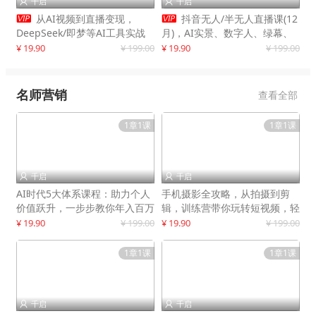
千启
千启




从AI视频到直播变现，
抖音无人/半无人直播课(12
DeepSeek/即梦等AI工具实战
月)，AI实景、数字人、绿幕、
教学，生产爆款视频，打造高流
多种玩法、24小时自动盈利
¥ 19.90
¥ 199.00
¥ 19.90
¥ 199.00
量账号
名师营销
查看全部
1章1课
1章1课
千启
千启


AI时代5大体系课程：助力个人
手机摄影全攻略，从拍摄到剪
价值跃升，一步步教你年入百万
辑，训练营带你玩转短视频，轻
松拍大片
¥ 19.90
¥ 199.00
¥ 19.90
¥ 199.00
1章1课
1章1课
千启
千启

