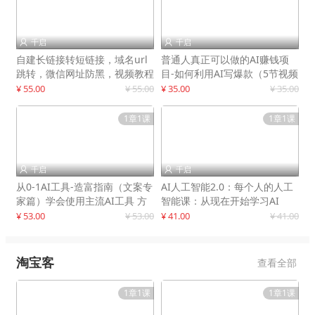
千启
千启


自建长链接转短链接，域名url
普通人真正可以做的AI赚钱项
跳转，微信网址防黑，视频教程
目-如何利用AI写爆款（5节视频
手把手教你
课）
¥ 55.00
¥ 55.00
¥ 35.00
¥ 35.00
1章1课
1章1课
千启
千启


从0-1AI工具-造富指南（文案专
AI人工智能2.0：每个人的人工
家篇）学会使用主流AI工具 方
智能课：从现在开始学习AI
法和心法的融合
¥ 53.00
¥ 53.00
¥ 41.00
¥ 41.00
淘宝客
查看全部
1章1课
1章1课