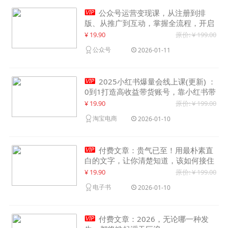

公众号运营变现课，从注册到排
版、从推广到互动，掌握全流程，开启
个人品牌月入30000+
¥ 19.90
原价: ¥ 199.00
公众号
2026-01-11

2025小红书爆量会线上课(更新) ：
0到1打造高收益带货账号，靠小红书带
货年入100w？机会来了！
¥ 19.90
原价: ¥ 199.00
淘宝电商
2026-01-10

付费文章：贵气已至！用最朴素直
白的文字，让你清楚知道，该如何接住
这一次时代的泼天富贵
¥ 19.90
原价: ¥ 199.00
电子书
2026-01-10

付费文章：2026，无论哪一种发