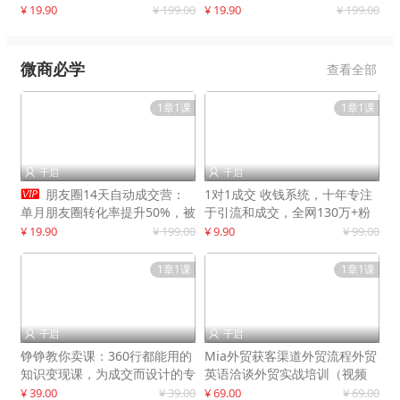
快速提升订单转化与店铺收益
¥ 19.90
¥ 199.00
¥ 19.90
¥ 199.00
微商必学
查看全部
1章1课
1章1课
千启
千启



朋友圈14天自动成交营：
1对1成交 收钱系统，十年专注
单月朋友圈转化率提升50%，被
于引流和成交，全网130万+粉
动收入超3万元
丝
¥ 19.90
¥ 199.00
¥ 9.90
¥ 99.00
1章1课
1章1课
千启
千启


铮铮教你卖课：360行都能用的
Mia外贸获客渠道外贸流程外贸
知识变现课，为成交而设计的专
英语洽谈外贸实战培训（视频
属课程
课）价值399元
¥ 39.00
¥ 39.00
¥ 69.00
¥ 69.00