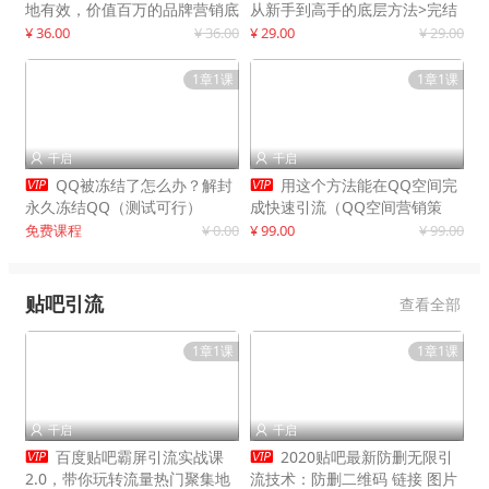
地有效，价值百万的品牌营销底
从新手到高手的底层方法>完结
层逻辑
¥ 36.00
¥ 36.00
¥ 29.00
¥ 29.00
1章1课
1章1课
千启
千启




QQ被冻结了怎么办？解封
用这个方法能在QQ空间完
永久冻结QQ（测试可行）
成快速引流（QQ空间营销策
略）
免费课程
¥ 0.00
¥ 99.00
¥ 99.00
贴吧引流
查看全部
1章1课
1章1课
千启
千启




百度贴吧霸屏引流实战课
2020贴吧最新防删无限引
2.0，带你玩转流量热门聚集地
流技术：防删二维码 链接 图片