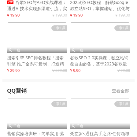

谷歌SEO与AEO实战课程：
2025版SEO教程：解锁Google
通过AI技术实现多渠道引流，实
独立站SEO，掌握建站、优化与
现网站流量增长300%
变现技巧
¥ 19.90
¥ 199.00
¥ 19.90
¥ 199.00
1章1课
1章1课
千启
千启


搜索引擎 SEO排名教程「搜索
谷歌SEO 2.0实操课，独立站询
引擎 推广全系可复制，打造精
盘自由必备，基于2023谷歌最
准被动流量系统
新算法录制
¥ 29.90
¥ 299.00
¥ 9.90
¥ 99.00
QQ营销
查看全部
1章1课
1章1课
千启
千启


营销实操培训班：简单实用-落
粥左罗<通往高手之路·任何领域