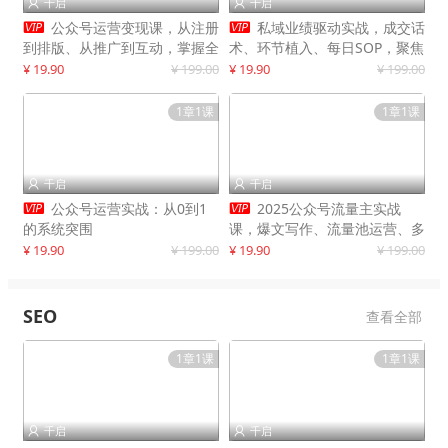
千启
千启




公众号运营变现课，从注册
私域业绩驱动实战，成交话
到排版、从推广到互动，掌握全
术、环节植入、每日SOP，聚焦
流程，开启个人品牌月入
增长，驱动营收持续突破
¥ 19.90
¥ 199.00
¥ 19.90
¥ 199.00
30000+
1章1课
1章1课
千启
千启




公众号运营实战：从0到1
2025公众号流量主实战
的系统突围
课，爆文写作、流量池运营、多
平台分发，新手日入千元月赚5
¥ 19.90
¥ 199.00
¥ 19.90
¥ 199.00
万+更新11月
SEO
查看全部
1章1课
1章1课
千启
千启

