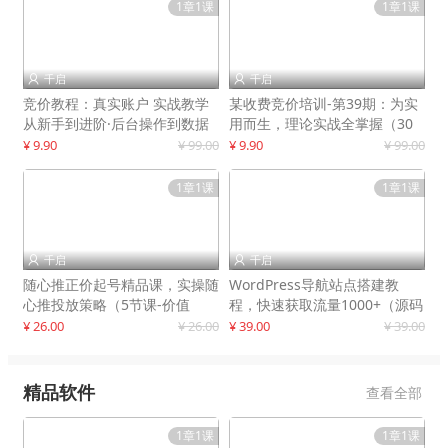
1章1课
1章1课
千启
千启


竞价教程：真实账户 实战教学
某收费竞价培训-第39期：为实
从新手到进阶·后台操作到数据
用而生，理论实战全掌握（30
优化
节课）
¥ 9.90
¥ 99.00
¥ 9.90
¥ 99.00
1章1课
1章1课
千启
千启


随心推正价起号精品课，实操随
WordPress导航站点搭建教
心推投放策略（5节课-价值
程，快速获取流量1000+（源码
298）
+教程）
¥ 26.00
¥ 26.00
¥ 39.00
¥ 39.00
精品软件
查看全部
1章1课
1章1课