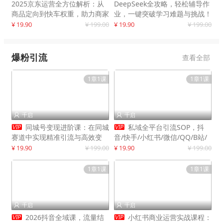
2025京东运营全方位解析：从
DeepSeek全攻略，轻松辅导作
商品定向到快车权重，助力商家
业，一键突破学习难题与挑战！
打造爆款商品
¥ 19.90
¥ 199.00
¥ 19.90
¥ 199.00
爆粉引流
查看全部
1章1课
1章1课
千启
千启




同城号变现进阶课：在同城
私域全平台引流SOP，抖
赛道中实现精准引流与高效变
音/快手/小红书/微信/QQ/B站/
现，单店月引流成交额提升50%
闲鱼等，技术合集，高效转化公
¥ 19.90
¥ 199.00
¥ 19.90
¥ 199.00
域流量
1章1课
1章1课
千启
千启




2026抖音全域课，流量结
小红书商业运营实战课程：