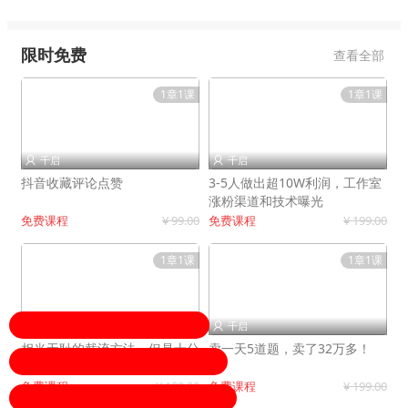
限时免费
查看全部
1章1课
1章1课
千启
千启


抖音收藏评论点赞
3-5人做出超10W利润，工作室
涨粉渠道和技术曝光
免费课程
¥ 99.00
免费课程
¥ 199.00
1章1课
1章1课
千启
千启


相当无耻的截流方法，但是十分
卖一天5道题，卖了32万多！
有效！
免费课程
¥ 199.00
免费课程
¥ 199.00