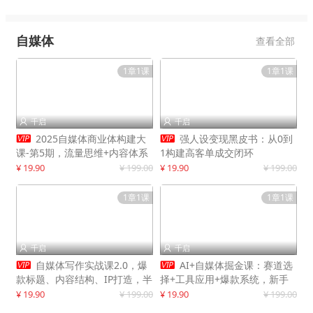
自媒体
查看全部
1章1课
1章1课
千启
千启




2025自媒体商业体构建大
强人设变现黑皮书：从0到
课-第5期，流量思维+内容体系
1构建高客单成交闭环
+变现闭环，打造个人可持续生
¥ 19.90
¥ 199.00
¥ 19.90
¥ 199.00
意
1章1课
1章1课
千启
千启




自媒体写作实战课2.0，爆
AI+自媒体掘金课：赛道选
款标题、内容结构、IP打造，半
择+工具应用+爆款系统，新手
年复制30万粉月入10万+
快速起步，副业月入8000+
¥ 19.90
¥ 199.00
¥ 19.90
¥ 199.00