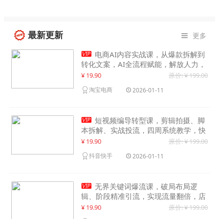
最新更新
更多


电商AI内容实战课，从爆款拆解到
转化文案，AI全流程赋能，解放人力，
单月节省内容成本数万元
¥ 19.90
原价: ¥ 199.00
淘宝电商
2026-01-11

短视频编导转型课，剪辑拍摄、脚
本拆解、实战投流，四周系统教学，快
速入行月入2w+
¥ 19.90
原价: ¥ 199.00
抖音快手
2026-01-11

无界关键词爆流课，破局布局逻
辑、阶段精准引流，实现流量翻倍，店
铺业绩增长50%+
¥ 19.90
原价: ¥ 199.00