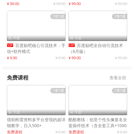
制作
¥ 99.00
¥ 99.00
¥ 99.00
¥ 99.00
1章1课
1章1课
千启
千启




百度贴吧核心引流技术：手
百度贴吧全自动引流技术
动+软件模式
（6月版）
¥ 9.90
¥ 9.90
¥ 99.00
¥ 99.00
免费课程
查看全部
1章1课
1章1课
千启
千启


借助刚需资料多平台变现的超详
酷酷教练：创意个性头像签名全
细教学，日入500+
套操作技术（含全套工具+1000
套模板）
免费课程
¥ 0.00
免费课程
¥ 0.00