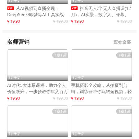
千启
千启




从AI视频到直播变现，
抖音无人/半无人直播课(12
DeepSeek/即梦等AI工具实战
月)，AI实景、数字人、绿幕、
教学，生产爆款视频，打造高流
多种玩法、24小时自动盈利
¥ 19.90
¥ 199.00
¥ 19.90
¥ 199.00
量账号
名师营销
查看全部
1章1课
1章1课
千启
千启


AI时代5大体系课程：助力个人
手机摄影全攻略，从拍摄到剪
价值跃升，一步步教你年入百万
辑，训练营带你玩转短视频，轻
松拍大片
¥ 19.90
¥ 199.00
¥ 19.90
¥ 199.00
1章1课
1章1课
千启
千启

