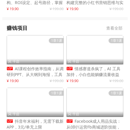
构、ROI设定、起号路径，掌握
构建完整的小红书营销思维与实
平台新规下利润最大化
战能力，案例店铺月销破百万！
¥ 19.90
¥ 199.00
¥ 19.90
¥ 199.00
赚钱项目
查看全部
1章1课
1章1课
千启
千启




AI课程创作效率指南，从调
情感赛道杀疯了，AI 工具
研到PPT、从大纲到海报，工具
加持，小白也能躺赚流量收益
赋能，打造可持续变现产品线
¥ 19.90
¥ 199.00
¥ 19.90
¥ 199.00
1章1课
1章1课
千启
千启




抖音年末福利，无需下载新
Facebook成人用品实战：
APP，3元/单无上限
从0到1运营Fb商城进阶技能，