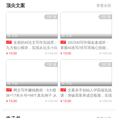
顶尖文案
查看全部
1章1课
1章1课
千启
千启




全面的AI论文写作实战营：
2025AI写作掘金速成班：
九大核心模块，实现从论文小白
掌握AI改写/仿写等核心技能，
到高效产出的跨越
实现单篇文案变现500+
¥ 19.90
¥ 199.00
¥ 19.90
¥ 199.00
1章1课
1章1课
千启
千启




网文写作赚钱教程：6大模
文案杀手创始人IP高端实战
块+17本火书+98个真实例子 从
课：突破高客单成交瓶颈，实现
入门到精通实战方法
IP商业价值最大化
¥ 19.90
¥ 199.00
¥ 19.90
¥ 199.00