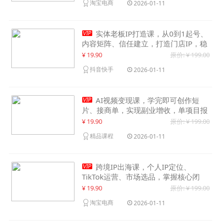
淘宝电商
2026-01-11

实体老板IP打造课，从0到1起号、
内容矩阵、信任建立，打造门店IP，稳
定获客增收
¥ 19.90
原价: ¥ 199.00
抖音快手
2026-01-11

AI视频变现课，学完即可创作短
片、接商单，实现副业增收，单项目报
价可达千元
¥ 19.90
原价: ¥ 199.00
精品课程
2026-01-11

跨境IP出海课，个人IP定位、
TikTok运营、市场选品，掌握核心闭
环，实现月入1万美金+
¥ 19.90
原价: ¥ 199.00
淘宝电商
2026-01-11