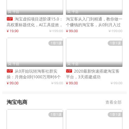
千启
千启



淘宝虚拟项目进阶课15.0：
淘宝客从入门到精通，教你做一
高权重标题优化，AI工具提效，
个赚钱的淘宝客，从0到月入过
自动盈利模式搭建
万
¥ 19.90
¥ 199.00
¥ 99.00
¥ 199.00
1章1课
1章1课
千启
千启




从0开始玩转淘客社群实
2020最新快速搭建淘宝客
操：月佣金0到1000万用时6个
平台，3天搭建成功
月
¥ 99.00
¥ 99.00
¥ 99.00
¥ 99.00
淘宝电商
查看全部
1章1课
1章1课