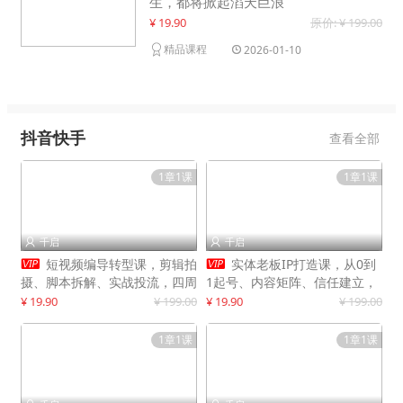
生，都将掀起滔天巨浪
¥ 19.90
原价: ¥ 199.00
精品课程
2026-01-10
抖音快手
查看全部
1章1课
1章1课
千启
千启




短视频编导转型课，剪辑拍
实体老板IP打造课，从0到
摄、脚本拆解、实战投流，四周
1起号、内容矩阵、信任建立，
系统教学，快速入行月入2w+
打造门店IP，稳定获客增收
¥ 19.90
¥ 199.00
¥ 19.90
¥ 199.00
1章1课
1章1课