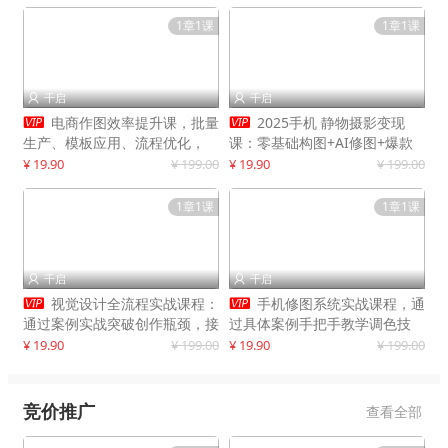
1章1课
1章1课
千启
千启




电商作图效率提升课，批量
2025手机 静物摄影变现
生产、模板应用、流程优化，
课：零基础构图+AI修图+爆款
20+细分品类实操案例，月赚3
创作
¥ 19.90
¥ 199.00
¥ 19.90
¥ 199.00
万
1章1课
1章1课
千启
千启




视觉设计全流程实战课程：
手机修图系统实战课程，通
通过案例实战突破创作瓶颈，接
过具体案例手把手教学调色技
单月入20000+
巧，实现副业变现
¥ 19.90
¥ 199.00
¥ 19.90
¥ 199.00
竞价推广
查看全部