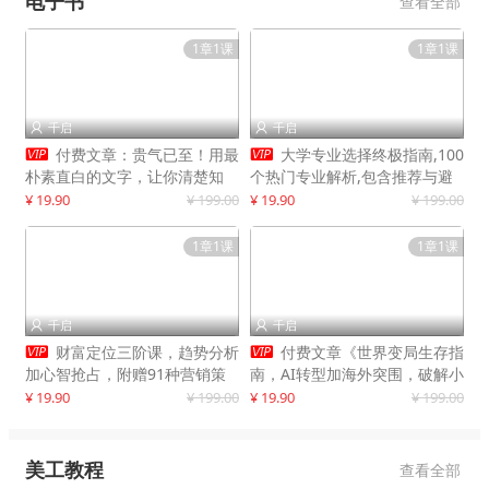
电子书
查看全部
1章1课
1章1课
千启
千启




付费文章：贵气已至！用最
大学专业选择终极指南,100
朴素直白的文字，让你清楚知
个热门专业解析,包含推荐与避
道，该如何接住这一次时代的泼
雷实用建议
¥ 19.90
¥ 199.00
¥ 19.90
¥ 199.00
天富贵
1章1课
1章1课
千启
千启




财富定位三阶课，趋势分析
付费文章《世界变局生存指
加心智抢占，附赠91种营销策
南，AI转型加海外突围，破解小
略模型
城市生存陷阱》
¥ 19.90
¥ 199.00
¥ 19.90
¥ 199.00
美工教程
查看全部