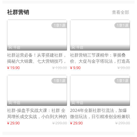
社群营销
查看全部
1章1课
1章1课
千启
千启


社群运营必备！从零搭建社群，
社群营销三节课精华：掌握叠
揭秘六大锦囊、七大营销技巧，
价、大促与金字塔玩法，打造高
打造火爆社群
效营销体系
¥ 19.90
¥ 199.00
¥ 9.90
¥ 99.00
1章1课
1章1课
千启
千启


社群-操盘手实战大课：社群 全
2024年全新社群引流法，加爆
局增长成交实战，小白到大神的
微信玩法，日引精准创业粉兼职
进阶之路
粉200+
¥ 29.90
¥ 299.00
¥ 29.90
¥ 299.00