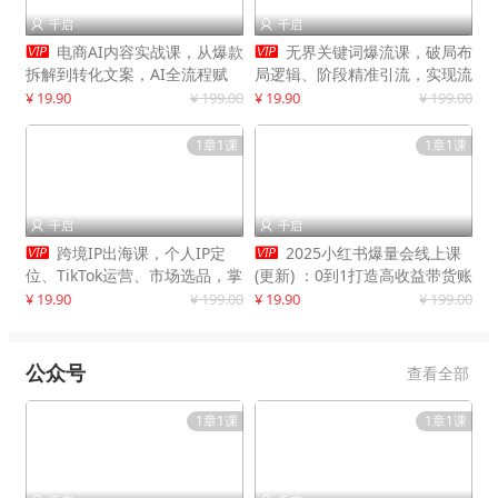
千启
千启




电商AI内容实战课，从爆款
无界关键词爆流课，破局布
拆解到转化文案，AI全流程赋
局逻辑、阶段精准引流，实现流
能，解放人力，单月节省内容成
量翻倍，店铺业绩增长50%+
¥ 19.90
¥ 199.00
¥ 19.90
¥ 199.00
本数万元
1章1课
1章1课
千启
千启




跨境IP出海课，个人IP定
2025小红书爆量会线上课
位、TikTok运营、市场选品，掌
(更新) ：0到1打造高收益带货账
握核心闭环，实现月入1万美金
号，靠小红书带货年入100w？
¥ 19.90
¥ 199.00
¥ 19.90
¥ 199.00
+
机会来了！
公众号
查看全部
1章1课
1章1课