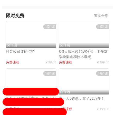
限时免费
查看全部
1章1课
1章1课
千启
千启


抖音收藏评论点赞
3-5人做出超10W利润，工作室
涨粉渠道和技术曝光
免费课程
¥ 99.00
免费课程
¥ 199.00
1章1课
1章1课
千启
千启


相当无耻的截流方法，但是十分
卖一天5道题，卖了32万多！
有效！
免费课程
¥ 199.00
免费课程
¥ 199.00