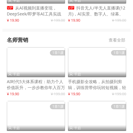
千启
千启




从AI视频到直播变现，
抖音无人/半无人直播课(12
DeepSeek/即梦等AI工具实战
月)，AI实景、数字人、绿幕、
教学，生产爆款视频，打造高流
多种玩法、24小时自动盈利
¥ 19.90
¥ 199.00
¥ 19.90
¥ 199.00
量账号
名师营销
查看全部
1章1课
1章1课
千启
千启


AI时代5大体系课程：助力个人
手机摄影全攻略，从拍摄到剪
价值跃升，一步步教你年入百万
辑，训练营带你玩转短视频，轻
松拍大片
¥ 19.90
¥ 199.00
¥ 19.90
¥ 199.00
1章1课
1章1课
千启
千启

