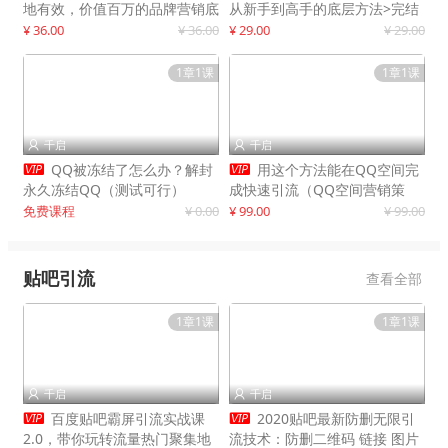
地有效，价值百万的品牌营销底
从新手到高手的底层方法>完结
层逻辑
¥ 36.00
¥ 36.00
¥ 29.00
¥ 29.00
1章1课
1章1课
千启
千启




QQ被冻结了怎么办？解封
用这个方法能在QQ空间完
永久冻结QQ（测试可行）
成快速引流（QQ空间营销策
略）
免费课程
¥ 0.00
¥ 99.00
¥ 99.00
贴吧引流
查看全部
1章1课
1章1课
千启
千启




百度贴吧霸屏引流实战课
2020贴吧最新防删无限引
2.0，带你玩转流量热门聚集地
流技术：防删二维码 链接 图片