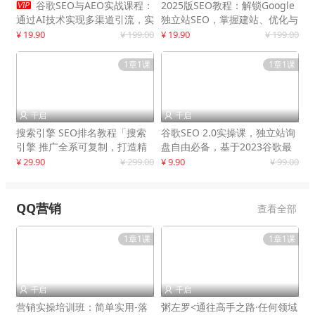

谷歌SEO与AEO实战课程：
2025版SEO教程：解锁Google
通过AI技术实现多渠道引流，实
独立站SEO，掌握建站、优化与
现网站流量增长300%
变现技巧
¥ 19.90
¥ 199.00
¥ 19.90
¥ 199.00
1章1课
1章1课
千启
千启


搜索引擎 SEO排名教程「搜索
谷歌SEO 2.0实操课，独立站询
引擎 推广全系可复制，打造精
盘自由必备，基于2023谷歌最
准被动流量系统
新算法录制
¥ 29.90
¥ 299.00
¥ 9.90
¥ 99.00
QQ营销
查看全部
1章1课
1章1课
千启
千启


营销实操培训班：简单实用-落
粥左罗<通往高手之路·任何领域