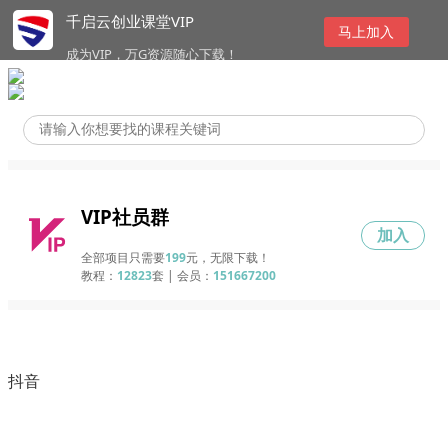
千启云创业课堂VIP
马上加入
成为VIP，万G资源随心下载！
VIP社员群
加入
全部项目只需要
199
元，无限下载！
教程：
12823
套 | 会员：
151667200
抖音