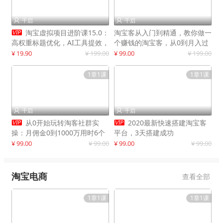
千启
千启



淘宝虚拟项目进阶课15.0：
淘宝客从入门到精通，教你做一
高权重标题优化，AI工具提效，
个赚钱的淘宝客，从0到月入过
自动盈利模式搭建
万
¥ 19.90
¥ 199.00
¥ 99.00
¥ 199.00
1章1课
1章1课
千启
千启




从0开始玩转淘客社群实
2020最新快速搭建淘宝客
操：月佣金0到1000万用时6个
平台，3天搭建成功
月
¥ 99.00
¥ 99.00
¥ 99.00
¥ 99.00
淘宝电商
查看全部
1章1课
1章1课