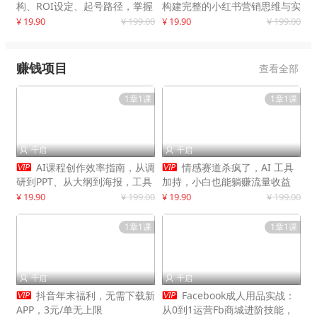
构、ROI设定、起号路径，掌握
构建完整的小红书营销思维与实
平台新规下利润最大化
战能力，案例店铺月销破百万！
¥ 19.90
¥ 199.00
¥ 19.90
¥ 199.00
赚钱项目
查看全部
1章1课
1章1课
千启
千启




AI课程创作效率指南，从调
情感赛道杀疯了，AI 工具
研到PPT、从大纲到海报，工具
加持，小白也能躺赚流量收益
赋能，打造可持续变现产品线
¥ 19.90
¥ 199.00
¥ 19.90
¥ 199.00
1章1课
1章1课
千启
千启




抖音年末福利，无需下载新
Facebook成人用品实战：
APP，3元/单无上限
从0到1运营Fb商城进阶技能，