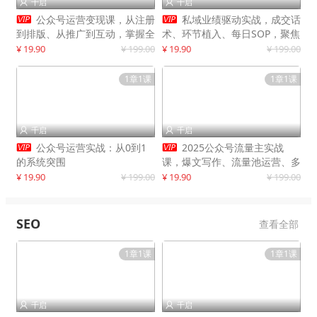
千启
千启




公众号运营变现课，从注册
私域业绩驱动实战，成交话
到排版、从推广到互动，掌握全
术、环节植入、每日SOP，聚焦
流程，开启个人品牌月入
增长，驱动营收持续突破
¥ 19.90
¥ 199.00
¥ 19.90
¥ 199.00
30000+
1章1课
1章1课
千启
千启




公众号运营实战：从0到1
2025公众号流量主实战
的系统突围
课，爆文写作、流量池运营、多
平台分发，新手日入千元月赚5
¥ 19.90
¥ 199.00
¥ 19.90
¥ 199.00
万+更新11月
SEO
查看全部
1章1课
1章1课
千启
千启

