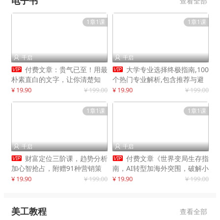
电子书
查看全部
1章1课
1章1课
千启
千启




付费文章：贵气已至！用最
大学专业选择终极指南,100
朴素直白的文字，让你清楚知
个热门专业解析,包含推荐与避
道，该如何接住这一次时代的泼
雷实用建议
¥ 19.90
¥ 199.00
¥ 19.90
¥ 199.00
天富贵
1章1课
1章1课
千启
千启




财富定位三阶课，趋势分析
付费文章《世界变局生存指
加心智抢占，附赠91种营销策
南，AI转型加海外突围，破解小
略模型
城市生存陷阱》
¥ 19.90
¥ 199.00
¥ 19.90
¥ 199.00
美工教程
查看全部