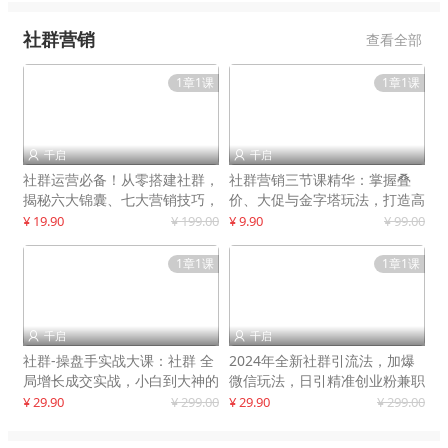
社群营销
查看全部
1章1课
1章1课
千启
千启


社群运营必备！从零搭建社群，
社群营销三节课精华：掌握叠
揭秘六大锦囊、七大营销技巧，
价、大促与金字塔玩法，打造高
打造火爆社群
效营销体系
¥ 19.90
¥ 199.00
¥ 9.90
¥ 99.00
1章1课
1章1课
千启
千启


社群-操盘手实战大课：社群 全
2024年全新社群引流法，加爆
局增长成交实战，小白到大神的
微信玩法，日引精准创业粉兼职
进阶之路
粉200+
¥ 29.90
¥ 299.00
¥ 29.90
¥ 299.00