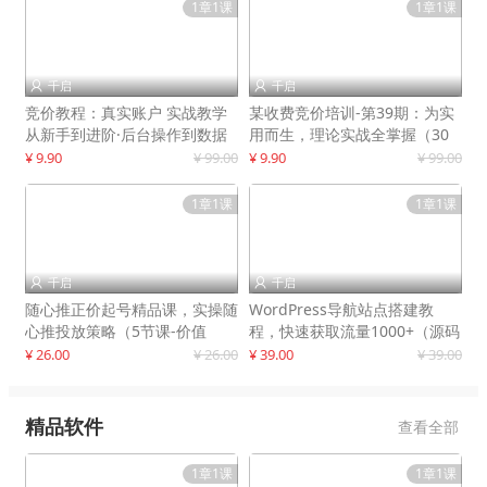
1章1课
1章1课
千启
千启


竞价教程：真实账户 实战教学
某收费竞价培训-第39期：为实
从新手到进阶·后台操作到数据
用而生，理论实战全掌握（30
优化
节课）
¥ 9.90
¥ 99.00
¥ 9.90
¥ 99.00
1章1课
1章1课
千启
千启


随心推正价起号精品课，实操随
WordPress导航站点搭建教
心推投放策略（5节课-价值
程，快速获取流量1000+（源码
298）
+教程）
¥ 26.00
¥ 26.00
¥ 39.00
¥ 39.00
精品软件
查看全部
1章1课
1章1课