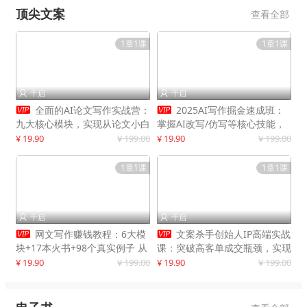
顶尖文案
查看全部
1章1课
1章1课
千启
千启




全面的AI论文写作实战营：
2025AI写作掘金速成班：
九大核心模块，实现从论文小白
掌握AI改写/仿写等核心技能，
到高效产出的跨越
实现单篇文案变现500+
¥ 19.90
¥ 199.00
¥ 19.90
¥ 199.00
1章1课
1章1课
千启
千启




网文写作赚钱教程：6大模
文案杀手创始人IP高端实战
块+17本火书+98个真实例子 从
课：突破高客单成交瓶颈，实现
入门到精通实战方法
IP商业价值最大化
¥ 19.90
¥ 199.00
¥ 19.90
¥ 199.00