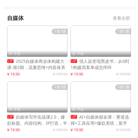
自媒体
查看全部
1章1课
1章1课
千启
千启




2025自媒体商业体构建大
强人设变现黑皮书：从0到
课-第5期，流量思维+内容体系
1构建高客单成交闭环
+变现闭环，打造个人可持续生
¥ 19.90
¥ 199.00
¥ 19.90
¥ 199.00
意
1章1课
1章1课
千启
千启




自媒体写作实战课2.0，爆
AI+自媒体掘金课：赛道选
款标题、内容结构、IP打造，半
择+工具应用+爆款系统，新手
年复制30万粉月入10万+
快速起步，副业月入8000+
¥ 19.90
¥ 199.00
¥ 19.90
¥ 199.00