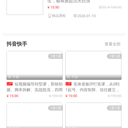
生，都将掀起滔天巨浪
¥ 19.90
原价: ¥ 199.00
精品课程
2026-01-10
抖音快手
查看全部
1章1课
1章1课
千启
千启




短视频编导转型课，剪辑拍
实体老板IP打造课，从0到
摄、脚本拆解、实战投流，四周
1起号、内容矩阵、信任建立，
系统教学，快速入行月入2w+
打造门店IP，稳定获客增收
¥ 19.90
¥ 199.00
¥ 19.90
¥ 199.00
1章1课
1章1课