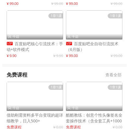
制作
¥ 99.00
¥ 99.00
¥ 99.00
¥ 99.00
1章1课
1章1课
千启
千启




百度贴吧核心引流技术：手
百度贴吧全自动引流技术
动+软件模式
（6月版）
¥ 9.90
¥ 9.90
¥ 99.00
¥ 99.00
免费课程
查看全部
1章1课
1章1课
千启
千启


借助刚需资料多平台变现的超详
酷酷教练：创意个性头像签名全
细教学，日入500+
套操作技术（含全套工具+1000
套模板）
免费课程
¥ 0.00
免费课程
¥ 0.00