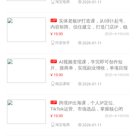
淘宝电商
2026-01-11

实体老板IP打造课，从0到1起号、
内容矩阵、信任建立，打造门店IP，稳
定获客增收
¥ 19.90
原价: ¥ 199.00
抖音快手
2026-01-11

AI视频变现课，学完即可创作短
片、接商单，实现副业增收，单项目报
价可达千元
¥ 19.90
原价: ¥ 199.00
精品课程
2026-01-11

跨境IP出海课，个人IP定位、
TikTok运营、市场选品，掌握核心闭
环，实现月入1万美金+
¥ 19.90
原价: ¥ 199.00
淘宝电商
2026-01-11