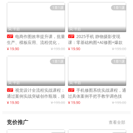
1章1课
1章1课
千启
千启




电商作图效率提升课，批量
2025手机 静物摄影变现
生产、模板应用、流程优化，
课：零基础构图+AI修图+爆款
20+细分品类实操案例，月赚3
创作
¥ 19.90
¥ 199.00
¥ 19.90
¥ 199.00
万
1章1课
1章1课
千启
千启




视觉设计全流程实战课程：
手机修图系统实战课程，通
通过案例实战突破创作瓶颈，接
过具体案例手把手教学调色技
单月入20000+
巧，实现副业变现
¥ 19.90
¥ 199.00
¥ 19.90
¥ 199.00
竞价推广
查看全部