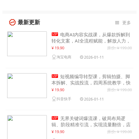
最新更新
更多


电商AI内容实战课，从爆款拆解到
转化文案，AI全流程赋能，解放人力，
单月节省内容成本数万元
¥ 19.90
原价: ¥ 199.00
淘宝电商
2026-01-11

短视频编导转型课，剪辑拍摄、脚
本拆解、实战投流，四周系统教学，快
速入行月入2w+
¥ 19.90
原价: ¥ 199.00
抖音快手
2026-01-11

无界关键词爆流课，破局布局逻
辑、阶段精准引流，实现流量翻倍，店
铺业绩增长50%+
¥ 19.90
原价: ¥ 199.00