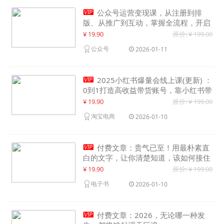

公众号运营变现课，从注册到排
版、从推广到互动，掌握全流程，开启
个人品牌月入30000+
¥ 19.90
原价: ¥ 199.00
公众号
2026-01-11

2025小红书爆量会线上课(更新) ：
0到1打造高收益带货账号，靠小红书带
货年入100w？机会来了！
¥ 19.90
原价: ¥ 199.00
淘宝电商
2026-01-10

付费文章：贵气已至！用最朴素直
白的文字，让你清楚知道，该如何接住
这一次时代的泼天富贵
¥ 19.90
原价: ¥ 199.00
电子书
2026-01-10

付费文章：2026，无论哪一种发