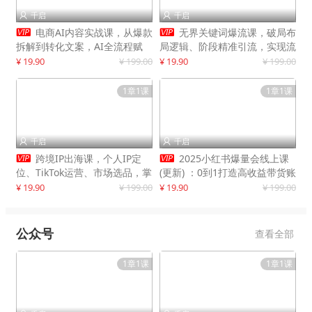
千启
千启




电商AI内容实战课，从爆款
无界关键词爆流课，破局布
拆解到转化文案，AI全流程赋
局逻辑、阶段精准引流，实现流
能，解放人力，单月节省内容成
量翻倍，店铺业绩增长50%+
¥ 19.90
¥ 199.00
¥ 19.90
¥ 199.00
本数万元
1章1课
1章1课
千启
千启




跨境IP出海课，个人IP定
2025小红书爆量会线上课
位、TikTok运营、市场选品，掌
(更新) ：0到1打造高收益带货账
握核心闭环，实现月入1万美金
号，靠小红书带货年入100w？
¥ 19.90
¥ 199.00
¥ 19.90
¥ 199.00
+
机会来了！
公众号
查看全部
1章1课
1章1课