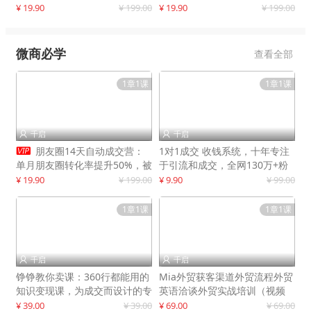
快速提升订单转化与店铺收益
¥ 19.90
¥ 199.00
¥ 19.90
¥ 199.00
微商必学
查看全部
1章1课
1章1课
千启
千启



朋友圈14天自动成交营：
1对1成交 收钱系统，十年专注
单月朋友圈转化率提升50%，被
于引流和成交，全网130万+粉
动收入超3万元
丝
¥ 19.90
¥ 199.00
¥ 9.90
¥ 99.00
1章1课
1章1课
千启
千启


铮铮教你卖课：360行都能用的
Mia外贸获客渠道外贸流程外贸
知识变现课，为成交而设计的专
英语洽谈外贸实战培训（视频
属课程
课）价值399元
¥ 39.00
¥ 39.00
¥ 69.00
¥ 69.00