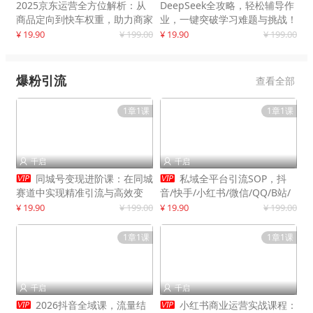
2025京东运营全方位解析：从
DeepSeek全攻略，轻松辅导作
商品定向到快车权重，助力商家
业，一键突破学习难题与挑战！
打造爆款商品
¥ 19.90
¥ 199.00
¥ 19.90
¥ 199.00
爆粉引流
查看全部
1章1课
1章1课
千启
千启




同城号变现进阶课：在同城
私域全平台引流SOP，抖
赛道中实现精准引流与高效变
音/快手/小红书/微信/QQ/B站/
现，单店月引流成交额提升50%
闲鱼等，技术合集，高效转化公
¥ 19.90
¥ 199.00
¥ 19.90
¥ 199.00
域流量
1章1课
1章1课
千启
千启




2026抖音全域课，流量结
小红书商业运营实战课程：