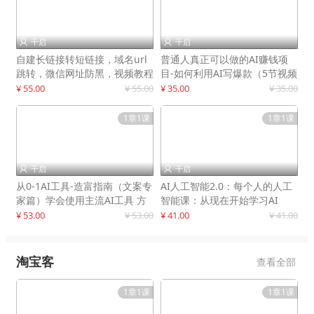
千启
千启


自建长链接转短链接，域名url
普通人真正可以做的AI赚钱项
跳转，微信网址防黑，视频教程
目-如何利用AI写爆款（5节视频
手把手教你
课）
¥ 55.00
¥ 55.00
¥ 35.00
¥ 35.00
1章1课
1章1课
千启
千启


从0-1AI工具-造富指南（文案专
AI人工智能2.0：每个人的人工
家篇）学会使用主流AI工具 方
智能课：从现在开始学习AI
法和心法的融合
¥ 53.00
¥ 53.00
¥ 41.00
¥ 41.00
淘宝客
查看全部
1章1课
1章1课