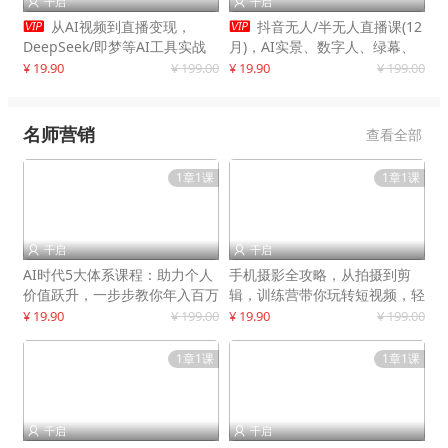
千启
千启




从AI视频到直播变现，
抖音无人/半无人直播课(12
DeepSeek/即梦等AI工具实战
月)，AI实景、数字人、绿幕、
教学，生产爆款视频，打造高流
多种玩法、24小时自动盈利
¥ 19.90
¥ 199.00
¥ 19.90
¥ 199.00
量账号
名师营销
查看全部
1章1课
1章1课
千启
千启


AI时代5大体系课程：助力个人
手机摄影全攻略，从拍摄到剪
价值跃升，一步步教你年入百万
辑，训练营带你玩转短视频，轻
松拍大片
¥ 19.90
¥ 199.00
¥ 19.90
¥ 199.00
1章1课
1章1课
千启
千启

