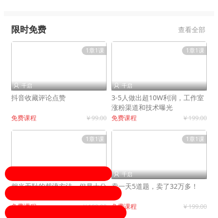
限时免费
查看全部
1章1课
1章1课
千启
千启


抖音收藏评论点赞
3-5人做出超10W利润，工作室
涨粉渠道和技术曝光
免费课程
¥ 99.00
免费课程
¥ 199.00
1章1课
1章1课
千启
千启


相当无耻的截流方法，但是十分
卖一天5道题，卖了32万多！
有效！
免费课程
¥ 199.00
免费课程
¥ 199.00