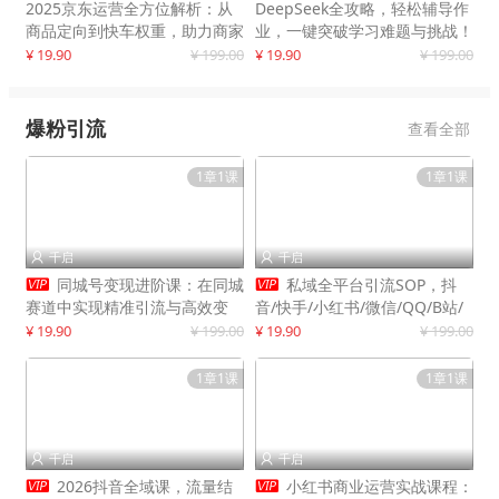
2025京东运营全方位解析：从
DeepSeek全攻略，轻松辅导作
商品定向到快车权重，助力商家
业，一键突破学习难题与挑战！
打造爆款商品
¥ 19.90
¥ 199.00
¥ 19.90
¥ 199.00
爆粉引流
查看全部
1章1课
1章1课
千启
千启




同城号变现进阶课：在同城
私域全平台引流SOP，抖
赛道中实现精准引流与高效变
音/快手/小红书/微信/QQ/B站/
现，单店月引流成交额提升50%
闲鱼等，技术合集，高效转化公
¥ 19.90
¥ 199.00
¥ 19.90
¥ 199.00
域流量
1章1课
1章1课
千启
千启




2026抖音全域课，流量结
小红书商业运营实战课程：