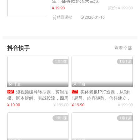
生，都将掀起滔天巨浪
¥ 19.90
原价: ¥ 199.00
精品课程
2026-01-10
抖音快手
查看全部
1章1课
1章1课
千启
千启




短视频编导转型课，剪辑拍
实体老板IP打造课，从0到
摄、脚本拆解、实战投流，四周
1起号、内容矩阵、信任建立，
系统教学，快速入行月入2w+
打造门店IP，稳定获客增收
¥ 19.90
¥ 199.00
¥ 19.90
¥ 199.00
1章1课
1章1课