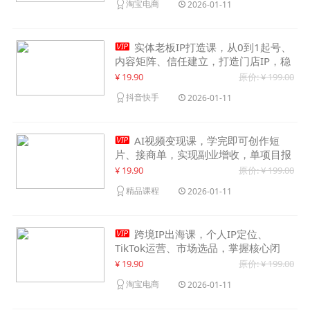
淘宝电商
2026-01-11

实体老板IP打造课，从0到1起号、
内容矩阵、信任建立，打造门店IP，稳
定获客增收
¥ 19.90
原价: ¥ 199.00
抖音快手
2026-01-11

AI视频变现课，学完即可创作短
片、接商单，实现副业增收，单项目报
价可达千元
¥ 19.90
原价: ¥ 199.00
精品课程
2026-01-11

跨境IP出海课，个人IP定位、
TikTok运营、市场选品，掌握核心闭
环，实现月入1万美金+
¥ 19.90
原价: ¥ 199.00
淘宝电商
2026-01-11