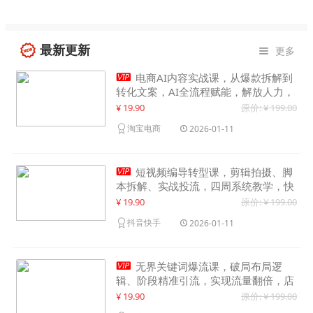
最新更新
更多


电商AI内容实战课，从爆款拆解到
转化文案，AI全流程赋能，解放人力，
单月节省内容成本数万元
¥ 19.90
原价: ¥ 199.00
淘宝电商
2026-01-11

短视频编导转型课，剪辑拍摄、脚
本拆解、实战投流，四周系统教学，快
速入行月入2w+
¥ 19.90
原价: ¥ 199.00
抖音快手
2026-01-11

无界关键词爆流课，破局布局逻
辑、阶段精准引流，实现流量翻倍，店
铺业绩增长50%+
¥ 19.90
原价: ¥ 199.00