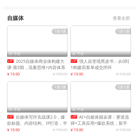
自媒体
查看全部
1章1课
1章1课
千启
千启




2025自媒体商业体构建大
强人设变现黑皮书：从0到
课-第5期，流量思维+内容体系
1构建高客单成交闭环
+变现闭环，打造个人可持续生
¥ 19.90
¥ 199.00
¥ 19.90
¥ 199.00
意
1章1课
1章1课
千启
千启




自媒体写作实战课2.0，爆
AI+自媒体掘金课：赛道选
款标题、内容结构、IP打造，半
择+工具应用+爆款系统，新手
年复制30万粉月入10万+
快速起步，副业月入8000+
¥ 19.90
¥ 199.00
¥ 19.90
¥ 199.00