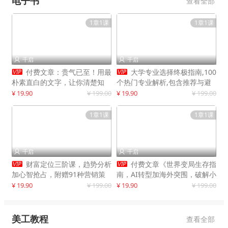
电子书
查看全部
1章1课
1章1课
千启
千启




付费文章：贵气已至！用最
大学专业选择终极指南,100
朴素直白的文字，让你清楚知
个热门专业解析,包含推荐与避
道，该如何接住这一次时代的泼
雷实用建议
¥ 19.90
¥ 199.00
¥ 19.90
¥ 199.00
天富贵
1章1课
1章1课
千启
千启




财富定位三阶课，趋势分析
付费文章《世界变局生存指
加心智抢占，附赠91种营销策
南，AI转型加海外突围，破解小
略模型
城市生存陷阱》
¥ 19.90
¥ 199.00
¥ 19.90
¥ 199.00
美工教程
查看全部