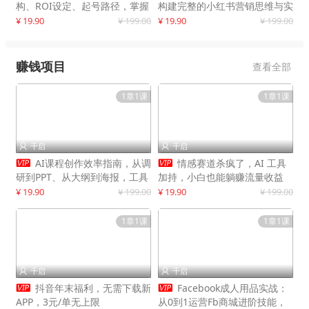
构、ROI设定、起号路径，掌握
构建完整的小红书营销思维与实
平台新规下利润最大化
战能力，案例店铺月销破百万！
¥ 19.90
¥ 199.00
¥ 19.90
¥ 199.00
赚钱项目
查看全部
1章1课
1章1课
千启
千启




AI课程创作效率指南，从调
情感赛道杀疯了，AI 工具
研到PPT、从大纲到海报，工具
加持，小白也能躺赚流量收益
赋能，打造可持续变现产品线
¥ 19.90
¥ 199.00
¥ 19.90
¥ 199.00
1章1课
1章1课
千启
千启




抖音年末福利，无需下载新
Facebook成人用品实战：
APP，3元/单无上限
从0到1运营Fb商城进阶技能，