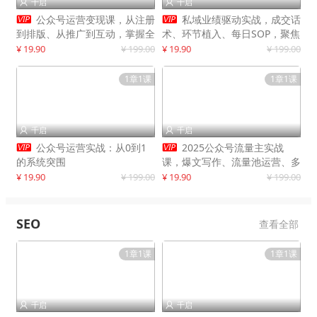
千启
千启




公众号运营变现课，从注册
私域业绩驱动实战，成交话
到排版、从推广到互动，掌握全
术、环节植入、每日SOP，聚焦
流程，开启个人品牌月入
增长，驱动营收持续突破
¥ 19.90
¥ 199.00
¥ 19.90
¥ 199.00
30000+
1章1课
1章1课
千启
千启




公众号运营实战：从0到1
2025公众号流量主实战
的系统突围
课，爆文写作、流量池运营、多
平台分发，新手日入千元月赚5
¥ 19.90
¥ 199.00
¥ 19.90
¥ 199.00
万+更新11月
SEO
查看全部
1章1课
1章1课
千启
千启

