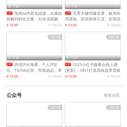
千启
千启




电商AI内容实战课，从爆款
无界关键词爆流课，破局布
拆解到转化文案，AI全流程赋
局逻辑、阶段精准引流，实现流
能，解放人力，单月节省内容成
量翻倍，店铺业绩增长50%+
¥ 19.90
¥ 199.00
¥ 19.90
¥ 199.00
本数万元
1章1课
1章1课
千启
千启




跨境IP出海课，个人IP定
2025小红书爆量会线上课
位、TikTok运营、市场选品，掌
(更新) ：0到1打造高收益带货账
握核心闭环，实现月入1万美金
号，靠小红书带货年入100w？
¥ 19.90
¥ 199.00
¥ 19.90
¥ 199.00
+
机会来了！
公众号
查看全部
1章1课
1章1课