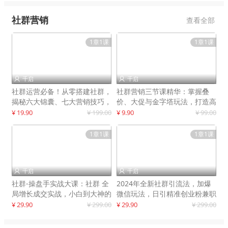
社群营销
查看全部
1章1课
1章1课
千启
千启


社群运营必备！从零搭建社群，
社群营销三节课精华：掌握叠
揭秘六大锦囊、七大营销技巧，
价、大促与金字塔玩法，打造高
打造火爆社群
效营销体系
¥ 19.90
¥ 199.00
¥ 9.90
¥ 99.00
1章1课
1章1课
千启
千启


社群-操盘手实战大课：社群 全
2024年全新社群引流法，加爆
局增长成交实战，小白到大神的
微信玩法，日引精准创业粉兼职
进阶之路
粉200+
¥ 29.90
¥ 299.00
¥ 29.90
¥ 299.00