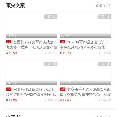
顶尖文案
查看全部
1章1课
1章1课
千启
千启




全面的AI论文写作实战营：
2025AI写作掘金速成班：
九大核心模块，实现从论文小白
掌握AI改写/仿写等核心技能，
到高效产出的跨越
实现单篇文案变现500+
¥ 19.90
¥ 199.00
¥ 19.90
¥ 199.00
1章1课
1章1课
千启
千启




网文写作赚钱教程：6大模
文案杀手创始人IP高端实战
块+17本火书+98个真实例子 从
课：突破高客单成交瓶颈，实现
入门到精通实战方法
IP商业价值最大化
¥ 19.90
¥ 199.00
¥ 19.90
¥ 199.00