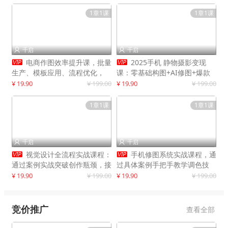
1章1课
1章1课
千启
千启




电商作图效率提升课，批量
2025手机 静物摄影变现
生产、模板应用、流程优化，
课：零基础构图+AI修图+爆款
20+细分品类实操案例，月赚3
创作
¥ 19.90
¥ 199.00
¥ 19.90
¥ 199.00
万
1章1课
1章1课
千启
千启




视觉设计全流程实战课程：
手机修图系统实战课程，通
通过案例实战突破创作瓶颈，接
过具体案例手把手教学调色技
单月入20000+
巧，实现副业变现
¥ 19.90
¥ 199.00
¥ 19.90
¥ 199.00
竞价推广
查看全部