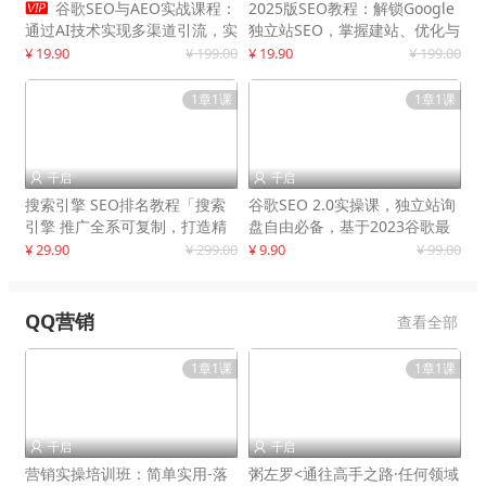

谷歌SEO与AEO实战课程：
2025版SEO教程：解锁Google
通过AI技术实现多渠道引流，实
独立站SEO，掌握建站、优化与
现网站流量增长300%
变现技巧
¥ 19.90
¥ 199.00
¥ 19.90
¥ 199.00
1章1课
1章1课
千启
千启


搜索引擎 SEO排名教程「搜索
谷歌SEO 2.0实操课，独立站询
引擎 推广全系可复制，打造精
盘自由必备，基于2023谷歌最
准被动流量系统
新算法录制
¥ 29.90
¥ 299.00
¥ 9.90
¥ 99.00
QQ营销
查看全部
1章1课
1章1课
千启
千启


营销实操培训班：简单实用-落
粥左罗<通往高手之路·任何领域