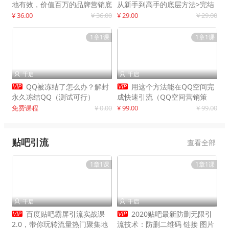
地有效，价值百万的品牌营销底
从新手到高手的底层方法>完结
层逻辑
¥ 36.00
¥ 36.00
¥ 29.00
¥ 29.00
1章1课
1章1课
千启
千启




QQ被冻结了怎么办？解封
用这个方法能在QQ空间完
永久冻结QQ（测试可行）
成快速引流（QQ空间营销策
略）
免费课程
¥ 0.00
¥ 99.00
¥ 99.00
贴吧引流
查看全部
1章1课
1章1课
千启
千启




百度贴吧霸屏引流实战课
2020贴吧最新防删无限引
2.0，带你玩转流量热门聚集地
流技术：防删二维码 链接 图片