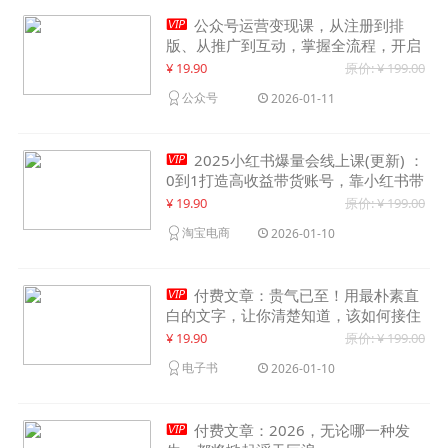

公众号运营变现课，从注册到排
版、从推广到互动，掌握全流程，开启
个人品牌月入30000+
¥ 19.90
原价: ¥ 199.00
公众号
2026-01-11

2025小红书爆量会线上课(更新) ：
0到1打造高收益带货账号，靠小红书带
货年入100w？机会来了！
¥ 19.90
原价: ¥ 199.00
淘宝电商
2026-01-10

付费文章：贵气已至！用最朴素直
白的文字，让你清楚知道，该如何接住
这一次时代的泼天富贵
¥ 19.90
原价: ¥ 199.00
电子书
2026-01-10

付费文章：2026，无论哪一种发