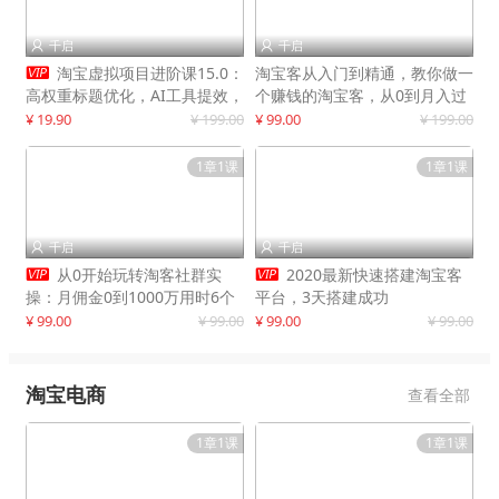
千启
千启



淘宝虚拟项目进阶课15.0：
淘宝客从入门到精通，教你做一
高权重标题优化，AI工具提效，
个赚钱的淘宝客，从0到月入过
自动盈利模式搭建
万
¥ 19.90
¥ 199.00
¥ 99.00
¥ 199.00
1章1课
1章1课
千启
千启




从0开始玩转淘客社群实
2020最新快速搭建淘宝客
操：月佣金0到1000万用时6个
平台，3天搭建成功
月
¥ 99.00
¥ 99.00
¥ 99.00
¥ 99.00
淘宝电商
查看全部
1章1课
1章1课