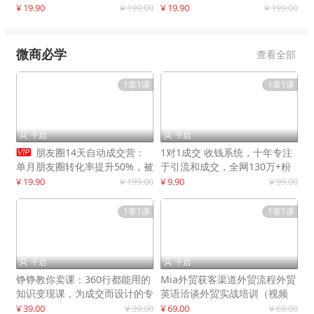
快速提升订单转化与店铺收益
¥ 19.90
¥ 199.00
¥ 19.90
¥ 199.00
微商必学
查看全部
1章1课
1章1课
千启
千启



朋友圈14天自动成交营：
1对1成交 收钱系统，十年专注
单月朋友圈转化率提升50%，被
于引流和成交，全网130万+粉
动收入超3万元
丝
¥ 19.90
¥ 199.00
¥ 9.90
¥ 99.00
1章1课
1章1课
千启
千启


铮铮教你卖课：360行都能用的
Mia外贸获客渠道外贸流程外贸
知识变现课，为成交而设计的专
英语洽谈外贸实战培训（视频
属课程
课）价值399元
¥ 39.00
¥ 39.00
¥ 69.00
¥ 69.00