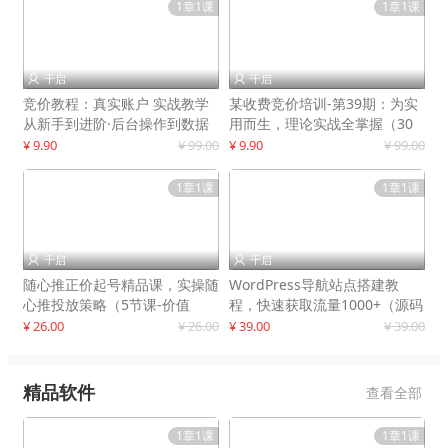
1章1课
1章1课
千启
千启


竞价教程：真实账户 实战教学
某收费竞价培训-第39期：为实
从新手到进阶·后台操作到数据
用而生，理论实战全掌握（30
优化
节课）
¥ 9.90
¥ 99.00
¥ 9.90
¥ 99.00
1章1课
1章1课
千启
千启


随心推正价起号精品课，实操随
WordPress导航站点搭建教
心推投放策略（5节课-价值
程，快速获取流量1000+（源码
298）
+教程）
¥ 26.00
¥ 26.00
¥ 39.00
¥ 39.00
精品软件
查看全部
1章1课
1章1课