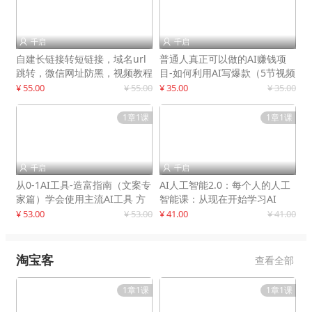
千启
千启


自建长链接转短链接，域名url
普通人真正可以做的AI赚钱项
跳转，微信网址防黑，视频教程
目-如何利用AI写爆款（5节视频
手把手教你
课）
¥ 55.00
¥ 55.00
¥ 35.00
¥ 35.00
1章1课
1章1课
千启
千启


从0-1AI工具-造富指南（文案专
AI人工智能2.0：每个人的人工
家篇）学会使用主流AI工具 方
智能课：从现在开始学习AI
法和心法的融合
¥ 53.00
¥ 53.00
¥ 41.00
¥ 41.00
淘宝客
查看全部
1章1课
1章1课