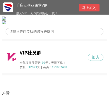
千启云创业课堂VIP
马上加入
成为VIP，万G资源随心下载！
VIP社员群
加入
全部项目只需要
199
元，无限下载！
教程：
12823
套 | 会员：
151857400
抖音