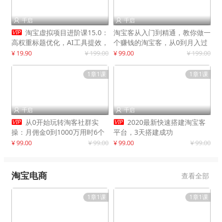
千启
千启



淘宝虚拟项目进阶课15.0：
淘宝客从入门到精通，教你做一
高权重标题优化，AI工具提效，
个赚钱的淘宝客，从0到月入过
自动盈利模式搭建
万
¥ 19.90
¥ 199.00
¥ 99.00
¥ 199.00
1章1课
1章1课
千启
千启




从0开始玩转淘客社群实
2020最新快速搭建淘宝客
操：月佣金0到1000万用时6个
平台，3天搭建成功
月
¥ 99.00
¥ 99.00
¥ 99.00
¥ 99.00
淘宝电商
查看全部
1章1课
1章1课