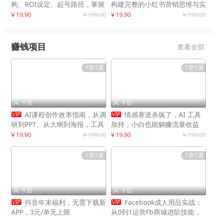
构、ROI设定、起号路径，掌握
构建完整的小红书营销思维与实
平台新规下利润最大化
战能力，案例店铺月销破百万！
¥ 19.90
¥ 199.00
¥ 19.90
¥ 199.00
赚钱项目
查看全部
1章1课
1章1课
千启
千启




AI课程创作效率指南，从调
情感赛道杀疯了，AI 工具
研到PPT、从大纲到海报，工具
加持，小白也能躺赚流量收益
赋能，打造可持续变现产品线
¥ 19.90
¥ 199.00
¥ 19.90
¥ 199.00
1章1课
1章1课
千启
千启




抖音年末福利，无需下载新
Facebook成人用品实战：
APP，3元/单无上限
从0到1运营Fb商城进阶技能，