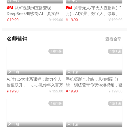
千启
千启




从AI视频到直播变现，
抖音无人/半无人直播课(12
DeepSeek/即梦等AI工具实战
月)，AI实景、数字人、绿幕、
教学，生产爆款视频，打造高流
多种玩法、24小时自动盈利
¥ 19.90
¥ 199.00
¥ 19.90
¥ 199.00
量账号
名师营销
查看全部
1章1课
1章1课
千启
千启


AI时代5大体系课程：助力个人
手机摄影全攻略，从拍摄到剪
价值跃升，一步步教你年入百万
辑，训练营带你玩转短视频，轻
松拍大片
¥ 19.90
¥ 199.00
¥ 19.90
¥ 199.00
1章1课
1章1课
千启
千启

