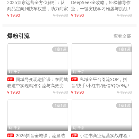
2025京东运营全方位解析：从
DeepSeek全攻略，轻松辅导作
商品定向到快车权重，助力商家
业，一键突破学习难题与挑战！
打造爆款商品
¥ 19.90
¥ 199.00
¥ 19.90
¥ 199.00
爆粉引流
查看全部
1章1课
1章1课
千启
千启




同城号变现进阶课：在同城
私域全平台引流SOP，抖
赛道中实现精准引流与高效变
音/快手/小红书/微信/QQ/B站/
现，单店月引流成交额提升50%
闲鱼等，技术合集，高效转化公
¥ 19.90
¥ 199.00
¥ 19.90
¥ 199.00
域流量
1章1课
1章1课
千启
千启




2026抖音全域课，流量结
小红书商业运营实战课程：