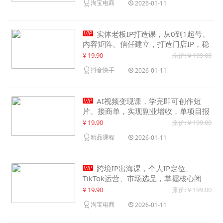
淘宝电商
2026-01-11

实体老板IP打造课，从0到1起号、
内容矩阵、信任建立，打造门店IP，稳
定获客增收
¥ 19.90
原价: ¥ 199.00
抖音快手
2026-01-11

AI视频变现课，学完即可创作短
片、接商单，实现副业增收，单项目报
价可达千元
¥ 19.90
原价: ¥ 199.00
精品课程
2026-01-11

跨境IP出海课，个人IP定位、
TikTok运营、市场选品，掌握核心闭
环，实现月入1万美金+
¥ 19.90
原价: ¥ 199.00
淘宝电商
2026-01-11