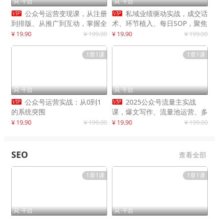
千启
千启




公众号运营变现课，从注册
私域业绩驱动实战，成交话
到排版、从推广到互动，掌握全
术、环节植入、每日SOP，聚焦
流程，开启个人品牌月入
增长，驱动营收持续突破
¥ 19.90
¥ 199.00
¥ 19.90
¥ 199.00
30000+
1章1课
1章1课
千启
千启




公众号运营实战：从0到1
2025公众号流量主实战
的系统突围
课，爆文写作、流量池运营、多
平台分发，新手日入千元月赚5
¥ 19.90
¥ 199.00
¥ 19.90
¥ 199.00
万+更新11月
SEO
查看全部
1章1课
1章1课
千启
千启

