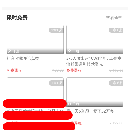
限时免费
查看全部
1章1课
1章1课
千启
千启


抖音收藏评论点赞
3-5人做出超10W利润，工作室
涨粉渠道和技术曝光
免费课程
¥ 99.00
免费课程
¥ 199.00
1章1课
1章1课
千启
千启


相当无耻的截流方法，但是十分
卖一天5道题，卖了32万多！
有效！
免费课程
¥ 199.00
免费课程
¥ 199.00