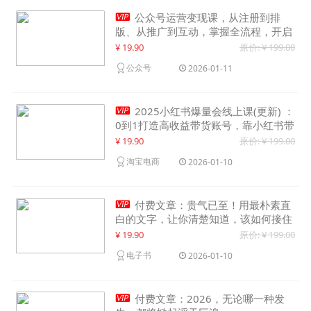

公众号运营变现课，从注册到排
版、从推广到互动，掌握全流程，开启
个人品牌月入30000+
¥ 19.90
原价: ¥ 199.00
公众号
2026-01-11

2025小红书爆量会线上课(更新) ：
0到1打造高收益带货账号，靠小红书带
货年入100w？机会来了！
¥ 19.90
原价: ¥ 199.00
淘宝电商
2026-01-10

付费文章：贵气已至！用最朴素直
白的文字，让你清楚知道，该如何接住
这一次时代的泼天富贵
¥ 19.90
原价: ¥ 199.00
电子书
2026-01-10

付费文章：2026，无论哪一种发