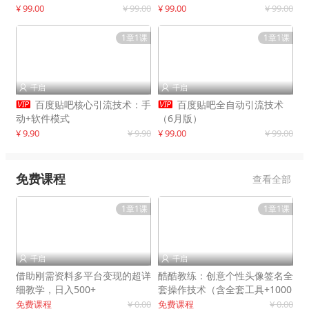
制作
¥ 99.00
¥ 99.00
¥ 99.00
¥ 99.00
1章1课
1章1课
千启
千启




百度贴吧核心引流技术：手
百度贴吧全自动引流技术
动+软件模式
（6月版）
¥ 9.90
¥ 9.90
¥ 99.00
¥ 99.00
免费课程
查看全部
1章1课
1章1课
千启
千启


借助刚需资料多平台变现的超详
酷酷教练：创意个性头像签名全
细教学，日入500+
套操作技术（含全套工具+1000
套模板）
免费课程
¥ 0.00
免费课程
¥ 0.00