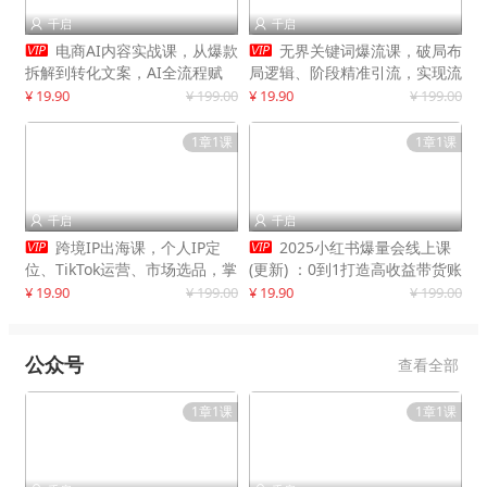
千启
千启




电商AI内容实战课，从爆款
无界关键词爆流课，破局布
拆解到转化文案，AI全流程赋
局逻辑、阶段精准引流，实现流
能，解放人力，单月节省内容成
量翻倍，店铺业绩增长50%+
¥ 19.90
¥ 199.00
¥ 19.90
¥ 199.00
本数万元
1章1课
1章1课
千启
千启




跨境IP出海课，个人IP定
2025小红书爆量会线上课
位、TikTok运营、市场选品，掌
(更新) ：0到1打造高收益带货账
握核心闭环，实现月入1万美金
号，靠小红书带货年入100w？
¥ 19.90
¥ 199.00
¥ 19.90
¥ 199.00
+
机会来了！
公众号
查看全部
1章1课
1章1课