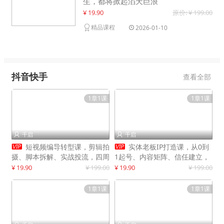
生，都将掀起滔天巨浪
¥ 19.90
原价: ¥ 199.00
精品课程
2026-01-10
抖音快手
查看全部
1章1课
1章1课
千启
千启




短视频编导转型课，剪辑拍
实体老板IP打造课，从0到
摄、脚本拆解、实战投流，四周
1起号、内容矩阵、信任建立，
系统教学，快速入行月入2w+
打造门店IP，稳定获客增收
¥ 19.90
¥ 199.00
¥ 19.90
¥ 199.00
1章1课
1章1课