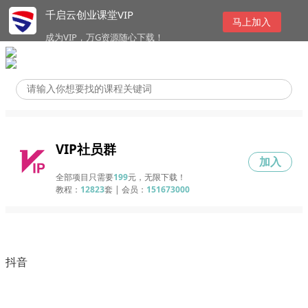
千启云创业课堂VIP
马上加入
成为VIP，万G资源随心下载！
VIP社员群
加入
全部项目只需要
199
元，无限下载！
教程：
12823
套 | 会员：
151673000
抖音