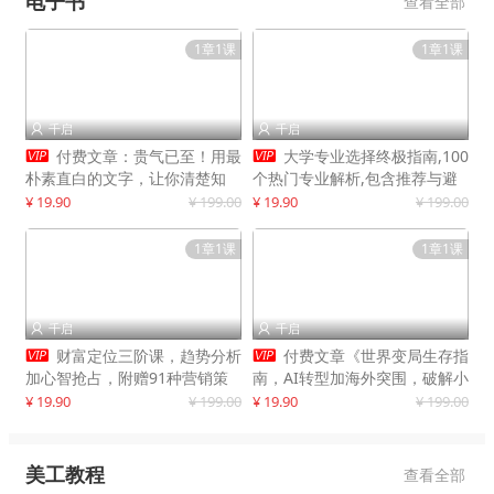
电子书
查看全部
1章1课
1章1课
千启
千启




付费文章：贵气已至！用最
大学专业选择终极指南,100
朴素直白的文字，让你清楚知
个热门专业解析,包含推荐与避
道，该如何接住这一次时代的泼
雷实用建议
¥ 19.90
¥ 199.00
¥ 19.90
¥ 199.00
天富贵
1章1课
1章1课
千启
千启




财富定位三阶课，趋势分析
付费文章《世界变局生存指
加心智抢占，附赠91种营销策
南，AI转型加海外突围，破解小
略模型
城市生存陷阱》
¥ 19.90
¥ 199.00
¥ 19.90
¥ 199.00
美工教程
查看全部