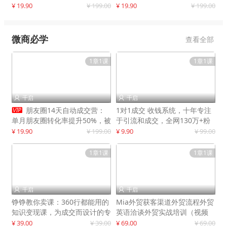
快速提升订单转化与店铺收益
¥ 19.90
¥ 199.00
¥ 19.90
¥ 199.00
微商必学
查看全部
1章1课
1章1课
千启
千启



朋友圈14天自动成交营：
1对1成交 收钱系统，十年专注
单月朋友圈转化率提升50%，被
于引流和成交，全网130万+粉
动收入超3万元
丝
¥ 19.90
¥ 199.00
¥ 9.90
¥ 99.00
1章1课
1章1课
千启
千启


铮铮教你卖课：360行都能用的
Mia外贸获客渠道外贸流程外贸
知识变现课，为成交而设计的专
英语洽谈外贸实战培训（视频
属课程
课）价值399元
¥ 39.00
¥ 39.00
¥ 69.00
¥ 69.00