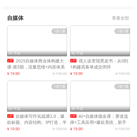
自媒体
查看全部
1章1课
1章1课
千启
千启




2025自媒体商业体构建大
强人设变现黑皮书：从0到
课-第5期，流量思维+内容体系
1构建高客单成交闭环
+变现闭环，打造个人可持续生
¥ 19.90
¥ 199.00
¥ 19.90
¥ 199.00
意
1章1课
1章1课
千启
千启




自媒体写作实战课2.0，爆
AI+自媒体掘金课：赛道选
款标题、内容结构、IP打造，半
择+工具应用+爆款系统，新手
年复制30万粉月入10万+
快速起步，副业月入8000+
¥ 19.90
¥ 199.00
¥ 19.90
¥ 199.00