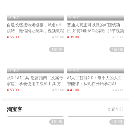
千启
千启


自建长链接转短链接，域名url
普通人真正可以做的AI赚钱项
跳转，微信网址防黑，视频教程
目-如何利用AI写爆款（5节视频
手把手教你
课）
¥ 55.00
¥ 55.00
¥ 35.00
¥ 35.00
1章1课
1章1课
千启
千启


从0-1AI工具-造富指南（文案专
AI人工智能2.0：每个人的人工
家篇）学会使用主流AI工具 方
智能课：从现在开始学习AI
法和心法的融合
¥ 53.00
¥ 53.00
¥ 41.00
¥ 41.00
淘宝客
查看全部
1章1课
1章1课