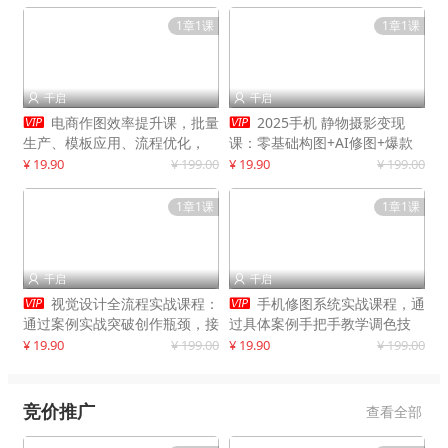
1章1课
1章1课
千启
千启




电商作图效率提升课，批量
2025手机 静物摄影变现
生产、模板应用、流程优化，
课：零基础构图+AI修图+爆款
20+细分品类实操案例，月赚3
创作
¥ 19.90
¥ 199.00
¥ 19.90
¥ 199.00
万
1章1课
1章1课
千启
千启




视觉设计全流程实战课程：
手机修图系统实战课程，通
通过案例实战突破创作瓶颈，接
过具体案例手把手教学调色技
单月入20000+
巧，实现副业变现
¥ 19.90
¥ 199.00
¥ 19.90
¥ 199.00
竞价推广
查看全部