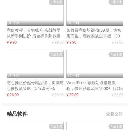
1章1课
1章1课
千启
千启


竞价教程：真实账户 实战教学
某收费竞价培训-第39期：为实
从新手到进阶·后台操作到数据
用而生，理论实战全掌握（30
优化
节课）
¥ 9.90
¥ 99.00
¥ 9.90
¥ 99.00
1章1课
1章1课
千启
千启


随心推正价起号精品课，实操随
WordPress导航站点搭建教
心推投放策略（5节课-价值
程，快速获取流量1000+（源码
298）
+教程）
¥ 26.00
¥ 26.00
¥ 39.00
¥ 39.00
精品软件
查看全部
1章1课
1章1课