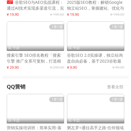

谷歌SEO与AEO实战课程：
2025版SEO教程：解锁Google
通过AI技术实现多渠道引流，实
独立站SEO，掌握建站、优化与
现网站流量增长300%
变现技巧
¥ 19.90
¥ 199.00
¥ 19.90
¥ 199.00
1章1课
1章1课
千启
千启


搜索引擎 SEO排名教程「搜索
谷歌SEO 2.0实操课，独立站询
引擎 推广全系可复制，打造精
盘自由必备，基于2023谷歌最
准被动流量系统
新算法录制
¥ 29.90
¥ 299.00
¥ 9.90
¥ 99.00
QQ营销
查看全部
1章1课
1章1课
千启
千启


营销实操培训班：简单实用-落
粥左罗<通往高手之路·任何领域