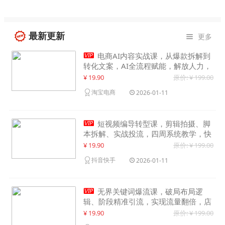
最新更新
更多


电商AI内容实战课，从爆款拆解到
转化文案，AI全流程赋能，解放人力，
单月节省内容成本数万元
¥ 19.90
原价: ¥ 199.00
淘宝电商
2026-01-11

短视频编导转型课，剪辑拍摄、脚
本拆解、实战投流，四周系统教学，快
速入行月入2w+
¥ 19.90
原价: ¥ 199.00
抖音快手
2026-01-11

无界关键词爆流课，破局布局逻
辑、阶段精准引流，实现流量翻倍，店
铺业绩增长50%+
¥ 19.90
原价: ¥ 199.00