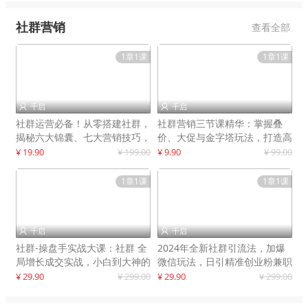
社群营销
查看全部
1章1课
1章1课
千启
千启


社群运营必备！从零搭建社群，
社群营销三节课精华：掌握叠
揭秘六大锦囊、七大营销技巧，
价、大促与金字塔玩法，打造高
打造火爆社群
效营销体系
¥ 19.90
¥ 199.00
¥ 9.90
¥ 99.00
1章1课
1章1课
千启
千启


社群-操盘手实战大课：社群 全
2024年全新社群引流法，加爆
局增长成交实战，小白到大神的
微信玩法，日引精准创业粉兼职
进阶之路
粉200+
¥ 29.90
¥ 299.00
¥ 29.90
¥ 299.00