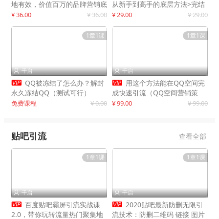
地有效，价值百万的品牌营销底
从新手到高手的底层方法>完结
层逻辑
¥ 36.00
¥ 36.00
¥ 29.00
¥ 29.00
1章1课
1章1课
千启
千启




QQ被冻结了怎么办？解封
用这个方法能在QQ空间完
永久冻结QQ（测试可行）
成快速引流（QQ空间营销策
略）
免费课程
¥ 0.00
¥ 99.00
¥ 99.00
贴吧引流
查看全部
1章1课
1章1课
千启
千启




百度贴吧霸屏引流实战课
2020贴吧最新防删无限引
2.0，带你玩转流量热门聚集地
流技术：防删二维码 链接 图片