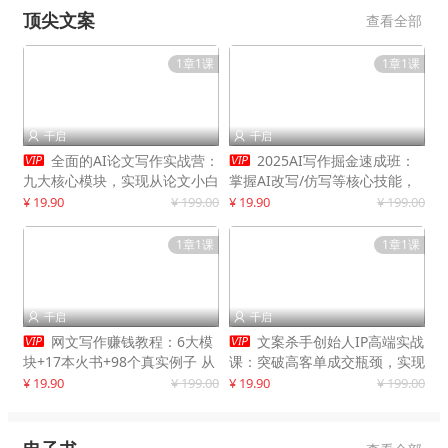
顶尖文案
查看全部
1章1课
1章1课
千启
千启




全面的AI论文写作实战营：
2025AI写作掘金速成班：
九大核心模块，实现从论文小白
掌握AI改写/仿写等核心技能，
到高效产出的跨越
实现单篇文案变现500+
¥ 19.90
¥ 199.00
¥ 19.90
¥ 199.00
1章1课
1章1课
千启
千启




网文写作赚钱教程：6大模
文案杀手创始人IP高端实战
块+17本火书+98个真实例子 从
课：突破高客单成交瓶颈，实现
入门到精通实战方法
IP商业价值最大化
¥ 19.90
¥ 199.00
¥ 19.90
¥ 199.00