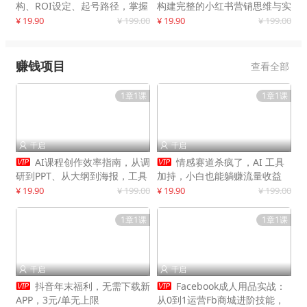
构、ROI设定、起号路径，掌握
构建完整的小红书营销思维与实
平台新规下利润最大化
战能力，案例店铺月销破百万！
¥ 19.90
¥ 199.00
¥ 19.90
¥ 199.00
赚钱项目
查看全部
1章1课
1章1课
千启
千启




AI课程创作效率指南，从调
情感赛道杀疯了，AI 工具
研到PPT、从大纲到海报，工具
加持，小白也能躺赚流量收益
赋能，打造可持续变现产品线
¥ 19.90
¥ 199.00
¥ 19.90
¥ 199.00
1章1课
1章1课
千启
千启




抖音年末福利，无需下载新
Facebook成人用品实战：
APP，3元/单无上限
从0到1运营Fb商城进阶技能，