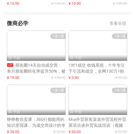
快速提升订单转化与店铺收益
¥ 19.90
¥ 199.00
¥ 19.90
¥ 199.00
微商必学
查看全部
1章1课
1章1课
千启
千启



朋友圈14天自动成交营：
1对1成交 收钱系统，十年专注
单月朋友圈转化率提升50%，被
于引流和成交，全网130万+粉
动收入超3万元
丝
¥ 19.90
¥ 199.00
¥ 9.90
¥ 99.00
1章1课
1章1课
千启
千启


铮铮教你卖课：360行都能用的
Mia外贸获客渠道外贸流程外贸
知识变现课，为成交而设计的专
英语洽谈外贸实战培训（视频
属课程
课）价值399元
¥ 39.00
¥ 39.00
¥ 69.00
¥ 69.00