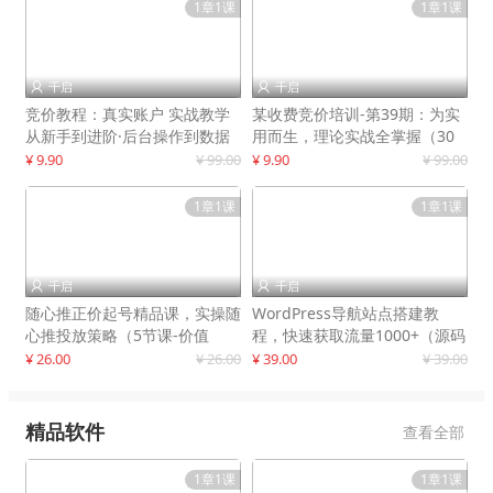
1章1课
1章1课
千启
千启


竞价教程：真实账户 实战教学
某收费竞价培训-第39期：为实
从新手到进阶·后台操作到数据
用而生，理论实战全掌握（30
优化
节课）
¥ 9.90
¥ 99.00
¥ 9.90
¥ 99.00
1章1课
1章1课
千启
千启


随心推正价起号精品课，实操随
WordPress导航站点搭建教
心推投放策略（5节课-价值
程，快速获取流量1000+（源码
298）
+教程）
¥ 26.00
¥ 26.00
¥ 39.00
¥ 39.00
精品软件
查看全部
1章1课
1章1课