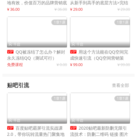
地有效，价值百万的品牌营销底
从新手到高手的底层方法>完结
层逻辑
¥ 36.00
¥ 36.00
¥ 29.00
¥ 29.00
1章1课
1章1课
千启
千启




QQ被冻结了怎么办？解封
用这个方法能在QQ空间完
永久冻结QQ（测试可行）
成快速引流（QQ空间营销策
略）
免费课程
¥ 0.00
¥ 99.00
¥ 99.00
贴吧引流
查看全部
1章1课
1章1课
千启
千启




百度贴吧霸屏引流实战课
2020贴吧最新防删无限引
2.0，带你玩转流量热门聚集地
流技术：防删二维码 链接 图片