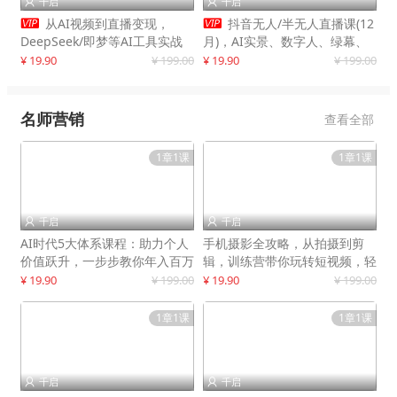
千启
千启




从AI视频到直播变现，
抖音无人/半无人直播课(12
DeepSeek/即梦等AI工具实战
月)，AI实景、数字人、绿幕、
教学，生产爆款视频，打造高流
多种玩法、24小时自动盈利
¥ 19.90
¥ 199.00
¥ 19.90
¥ 199.00
量账号
名师营销
查看全部
1章1课
1章1课
千启
千启


AI时代5大体系课程：助力个人
手机摄影全攻略，从拍摄到剪
价值跃升，一步步教你年入百万
辑，训练营带你玩转短视频，轻
松拍大片
¥ 19.90
¥ 199.00
¥ 19.90
¥ 199.00
1章1课
1章1课
千启
千启

