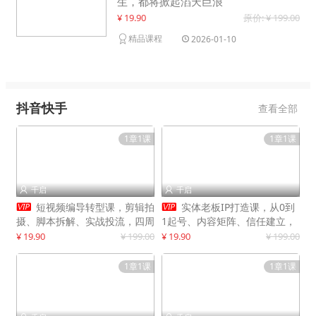
生，都将掀起滔天巨浪
¥ 19.90
原价: ¥ 199.00
精品课程
2026-01-10
抖音快手
查看全部
1章1课
1章1课
千启
千启




短视频编导转型课，剪辑拍
实体老板IP打造课，从0到
摄、脚本拆解、实战投流，四周
1起号、内容矩阵、信任建立，
系统教学，快速入行月入2w+
打造门店IP，稳定获客增收
¥ 19.90
¥ 199.00
¥ 19.90
¥ 199.00
1章1课
1章1课