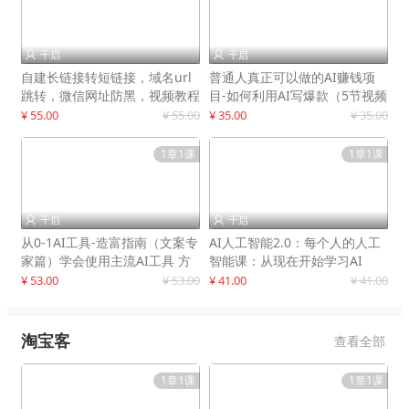
千启
千启


自建长链接转短链接，域名url
普通人真正可以做的AI赚钱项
跳转，微信网址防黑，视频教程
目-如何利用AI写爆款（5节视频
手把手教你
课）
¥ 55.00
¥ 55.00
¥ 35.00
¥ 35.00
1章1课
1章1课
千启
千启


从0-1AI工具-造富指南（文案专
AI人工智能2.0：每个人的人工
家篇）学会使用主流AI工具 方
智能课：从现在开始学习AI
法和心法的融合
¥ 53.00
¥ 53.00
¥ 41.00
¥ 41.00
淘宝客
查看全部
1章1课
1章1课