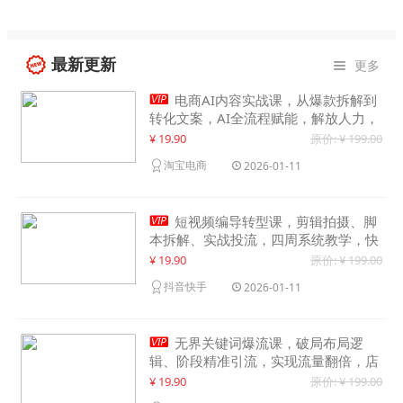
最新更新
更多


电商AI内容实战课，从爆款拆解到
转化文案，AI全流程赋能，解放人力，
单月节省内容成本数万元
¥ 19.90
原价: ¥ 199.00
淘宝电商
2026-01-11

短视频编导转型课，剪辑拍摄、脚
本拆解、实战投流，四周系统教学，快
速入行月入2w+
¥ 19.90
原价: ¥ 199.00
抖音快手
2026-01-11

无界关键词爆流课，破局布局逻
辑、阶段精准引流，实现流量翻倍，店
铺业绩增长50%+
¥ 19.90
原价: ¥ 199.00