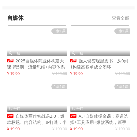
自媒体
查看全部
1章1课
1章1课
千启
千启




2025自媒体商业体构建大
强人设变现黑皮书：从0到
课-第5期，流量思维+内容体系
1构建高客单成交闭环
+变现闭环，打造个人可持续生
¥ 19.90
¥ 199.00
¥ 19.90
¥ 199.00
意
1章1课
1章1课
千启
千启




自媒体写作实战课2.0，爆
AI+自媒体掘金课：赛道选
款标题、内容结构、IP打造，半
择+工具应用+爆款系统，新手
年复制30万粉月入10万+
快速起步，副业月入8000+
¥ 19.90
¥ 199.00
¥ 19.90
¥ 199.00