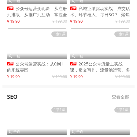
千启
千启




公众号运营变现课，从注册
私域业绩驱动实战，成交话
到排版、从推广到互动，掌握全
术、环节植入、每日SOP，聚焦
流程，开启个人品牌月入
增长，驱动营收持续突破
¥ 19.90
¥ 199.00
¥ 19.90
¥ 199.00
30000+
1章1课
1章1课
千启
千启




公众号运营实战：从0到1
2025公众号流量主实战
的系统突围
课，爆文写作、流量池运营、多
平台分发，新手日入千元月赚5
¥ 19.90
¥ 199.00
¥ 19.90
¥ 199.00
万+更新11月
SEO
查看全部
1章1课
1章1课
千启
千启

