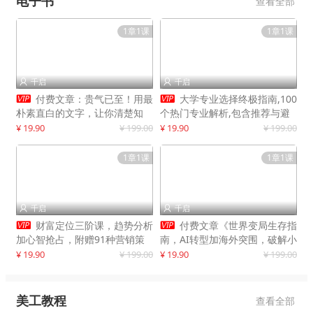
电子书
查看全部
1章1课
1章1课
千启
千启




付费文章：贵气已至！用最
大学专业选择终极指南,100
朴素直白的文字，让你清楚知
个热门专业解析,包含推荐与避
道，该如何接住这一次时代的泼
雷实用建议
¥ 19.90
¥ 199.00
¥ 19.90
¥ 199.00
天富贵
1章1课
1章1课
千启
千启




财富定位三阶课，趋势分析
付费文章《世界变局生存指
加心智抢占，附赠91种营销策
南，AI转型加海外突围，破解小
略模型
城市生存陷阱》
¥ 19.90
¥ 199.00
¥ 19.90
¥ 199.00
美工教程
查看全部