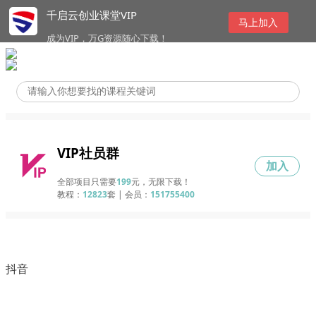
千启云创业课堂VIP
马上加入
成为VIP，万G资源随心下载！
VIP社员群
加入
全部项目只需要
199
元，无限下载！
教程：
12823
套 | 会员：
151755400
抖音