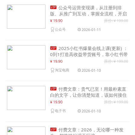

公众号运营变现课，从注册到排
版、从推广到互动，掌握全流程，开启
个人品牌月入30000+
¥ 19.90
原价: ¥ 199.00
公众号
2026-01-11

2025小红书爆量会线上课(更新) ：
0到1打造高收益带货账号，靠小红书带
货年入100w？机会来了！
¥ 19.90
原价: ¥ 199.00
淘宝电商
2026-01-10

付费文章：贵气已至！用最朴素直
白的文字，让你清楚知道，该如何接住
这一次时代的泼天富贵
¥ 19.90
原价: ¥ 199.00
电子书
2026-01-10

付费文章：2026，无论哪一种发