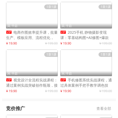
1章1课
1章1课
千启
千启




电商作图效率提升课，批量
2025手机 静物摄影变现
生产、模板应用、流程优化，
课：零基础构图+AI修图+爆款
20+细分品类实操案例，月赚3
创作
¥ 19.90
¥ 199.00
¥ 19.90
¥ 199.00
万
1章1课
1章1课
千启
千启




视觉设计全流程实战课程：
手机修图系统实战课程，通
通过案例实战突破创作瓶颈，接
过具体案例手把手教学调色技
单月入20000+
巧，实现副业变现
¥ 19.90
¥ 199.00
¥ 19.90
¥ 199.00
竞价推广
查看全部