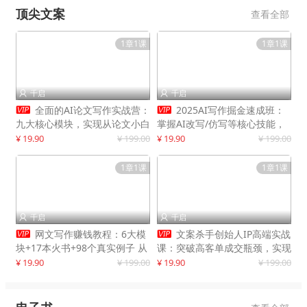
顶尖文案
查看全部
1章1课
1章1课
千启
千启




全面的AI论文写作实战营：
2025AI写作掘金速成班：
九大核心模块，实现从论文小白
掌握AI改写/仿写等核心技能，
到高效产出的跨越
实现单篇文案变现500+
¥ 19.90
¥ 199.00
¥ 19.90
¥ 199.00
1章1课
1章1课
千启
千启




网文写作赚钱教程：6大模
文案杀手创始人IP高端实战
块+17本火书+98个真实例子 从
课：突破高客单成交瓶颈，实现
入门到精通实战方法
IP商业价值最大化
¥ 19.90
¥ 199.00
¥ 19.90
¥ 199.00