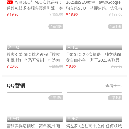

谷歌SEO与AEO实战课程：
2025版SEO教程：解锁Google
通过AI技术实现多渠道引流，实
独立站SEO，掌握建站、优化与
现网站流量增长300%
变现技巧
¥ 19.90
¥ 199.00
¥ 19.90
¥ 199.00
1章1课
1章1课
千启
千启


搜索引擎 SEO排名教程「搜索
谷歌SEO 2.0实操课，独立站询
引擎 推广全系可复制，打造精
盘自由必备，基于2023谷歌最
准被动流量系统
新算法录制
¥ 29.90
¥ 299.00
¥ 9.90
¥ 99.00
QQ营销
查看全部
1章1课
1章1课
千启
千启


营销实操培训班：简单实用-落
粥左罗<通往高手之路·任何领域