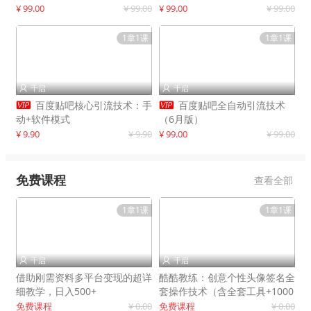
制作
¥ 99.00
¥ 99.00
¥ 99.00
¥ 99.00
1章1课
1章1课
千启
千启




百度贴吧核心引流技术：手
百度贴吧全自动引流技术
动+软件模式
（6月版）
¥ 9.90
¥ 9.90
¥ 99.00
¥ 99.00
免费课程
查看全部
1章1课
1章1课
千启
千启


借助刚需资料多平台变现的超详
酷酷教练：创意个性头像签名全
细教学，日入500+
套操作技术（含全套工具+1000
套模板）
免费课程
¥ 0.00
免费课程
¥ 0.00