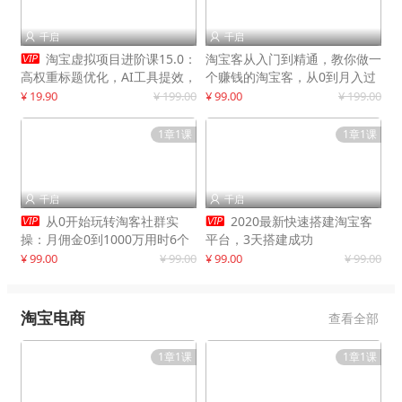
千启
千启



淘宝虚拟项目进阶课15.0：
淘宝客从入门到精通，教你做一
高权重标题优化，AI工具提效，
个赚钱的淘宝客，从0到月入过
自动盈利模式搭建
万
¥ 19.90
¥ 199.00
¥ 99.00
¥ 199.00
1章1课
1章1课
千启
千启




从0开始玩转淘客社群实
2020最新快速搭建淘宝客
操：月佣金0到1000万用时6个
平台，3天搭建成功
月
¥ 99.00
¥ 99.00
¥ 99.00
¥ 99.00
淘宝电商
查看全部
1章1课
1章1课