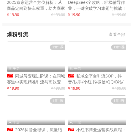
2025京东运营全方位解析：从
DeepSeek全攻略，轻松辅导作
商品定向到快车权重，助力商家
业，一键突破学习难题与挑战！
打造爆款商品
¥ 19.90
¥ 199.00
¥ 19.90
¥ 199.00
爆粉引流
查看全部
1章1课
1章1课
千启
千启




同城号变现进阶课：在同城
私域全平台引流SOP，抖
赛道中实现精准引流与高效变
音/快手/小红书/微信/QQ/B站/
现，单店月引流成交额提升50%
闲鱼等，技术合集，高效转化公
¥ 19.90
¥ 199.00
¥ 19.90
¥ 199.00
域流量
1章1课
1章1课
千启
千启




2026抖音全域课，流量结
小红书商业运营实战课程：