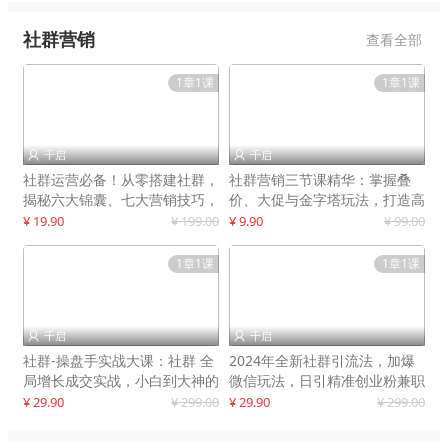
社群营销
查看全部
1章1课
1章1课
千启
千启


社群运营必备！从零搭建社群，
社群营销三节课精华：掌握叠
揭秘六大锦囊、七大营销技巧，
价、大促与金字塔玩法，打造高
打造火爆社群
效营销体系
¥ 19.90
¥ 199.00
¥ 9.90
¥ 99.00
1章1课
1章1课
千启
千启


社群-操盘手实战大课：社群 全
2024年全新社群引流法，加爆
局增长成交实战，小白到大神的
微信玩法，日引精准创业粉兼职
进阶之路
粉200+
¥ 29.90
¥ 299.00
¥ 29.90
¥ 299.00