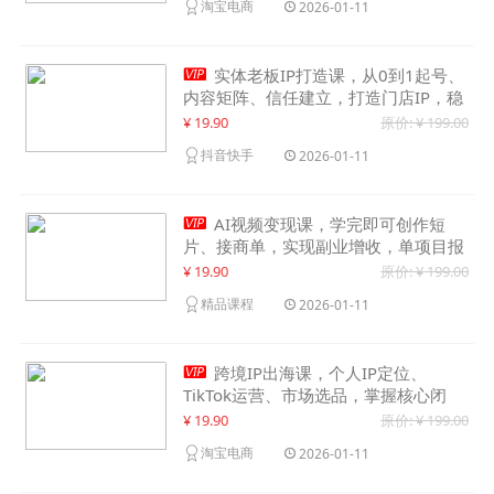
淘宝电商
2026-01-11

实体老板IP打造课，从0到1起号、
内容矩阵、信任建立，打造门店IP，稳
定获客增收
¥ 19.90
原价: ¥ 199.00
抖音快手
2026-01-11

AI视频变现课，学完即可创作短
片、接商单，实现副业增收，单项目报
价可达千元
¥ 19.90
原价: ¥ 199.00
精品课程
2026-01-11

跨境IP出海课，个人IP定位、
TikTok运营、市场选品，掌握核心闭
环，实现月入1万美金+
¥ 19.90
原价: ¥ 199.00
淘宝电商
2026-01-11