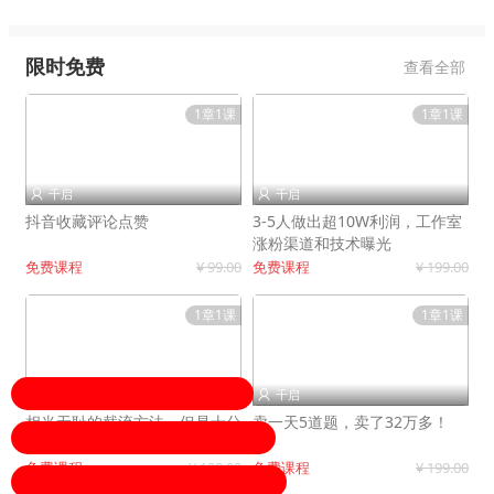
限时免费
查看全部
1章1课
1章1课
千启
千启


抖音收藏评论点赞
3-5人做出超10W利润，工作室
涨粉渠道和技术曝光
免费课程
¥ 99.00
免费课程
¥ 199.00
1章1课
1章1课
千启
千启


相当无耻的截流方法，但是十分
卖一天5道题，卖了32万多！
有效！
免费课程
¥ 199.00
免费课程
¥ 199.00