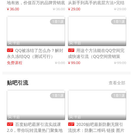
地有效，价值百万的品牌营销底
从新手到高手的底层方法>完结
层逻辑
¥ 36.00
¥ 36.00
¥ 29.00
¥ 29.00
1章1课
1章1课
千启
千启




QQ被冻结了怎么办？解封
用这个方法能在QQ空间完
永久冻结QQ（测试可行）
成快速引流（QQ空间营销策
略）
免费课程
¥ 0.00
¥ 99.00
¥ 99.00
贴吧引流
查看全部
1章1课
1章1课
千启
千启




百度贴吧霸屏引流实战课
2020贴吧最新防删无限引
2.0，带你玩转流量热门聚集地
流技术：防删二维码 链接 图片