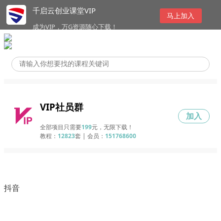
千启云创业课堂VIP
马上加入
成为VIP，万G资源随心下载！
VIP社员群
加入
全部项目只需要
199
元，无限下载！
教程：
12823
套 | 会员：
151768600
抖音