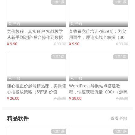
1章1课
1章1课
千启
千启


竞价教程：真实账户 实战教学
某收费竞价培训-第39期：为实
从新手到进阶·后台操作到数据
用而生，理论实战全掌握（30
优化
节课）
¥ 9.90
¥ 99.00
¥ 9.90
¥ 99.00
1章1课
1章1课
千启
千启


随心推正价起号精品课，实操随
WordPress导航站点搭建教
心推投放策略（5节课-价值
程，快速获取流量1000+（源码
298）
+教程）
¥ 26.00
¥ 26.00
¥ 39.00
¥ 39.00
精品软件
查看全部
1章1课
1章1课