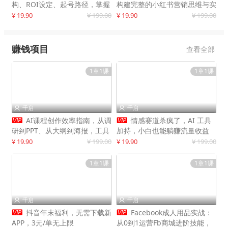
构、ROI设定、起号路径，掌握
构建完整的小红书营销思维与实
平台新规下利润最大化
战能力，案例店铺月销破百万！
¥ 19.90
¥ 199.00
¥ 19.90
¥ 199.00
赚钱项目
查看全部
1章1课
1章1课
千启
千启




AI课程创作效率指南，从调
情感赛道杀疯了，AI 工具
研到PPT、从大纲到海报，工具
加持，小白也能躺赚流量收益
赋能，打造可持续变现产品线
¥ 19.90
¥ 199.00
¥ 19.90
¥ 199.00
1章1课
1章1课
千启
千启




抖音年末福利，无需下载新
Facebook成人用品实战：
APP，3元/单无上限
从0到1运营Fb商城进阶技能，