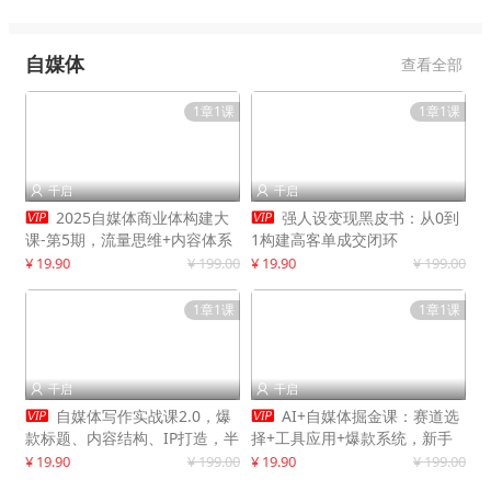
自媒体
查看全部
1章1课
1章1课
千启
千启




2025自媒体商业体构建大
强人设变现黑皮书：从0到
课-第5期，流量思维+内容体系
1构建高客单成交闭环
+变现闭环，打造个人可持续生
¥ 19.90
¥ 199.00
¥ 19.90
¥ 199.00
意
1章1课
1章1课
千启
千启




自媒体写作实战课2.0，爆
AI+自媒体掘金课：赛道选
款标题、内容结构、IP打造，半
择+工具应用+爆款系统，新手
年复制30万粉月入10万+
快速起步，副业月入8000+
¥ 19.90
¥ 199.00
¥ 19.90
¥ 199.00