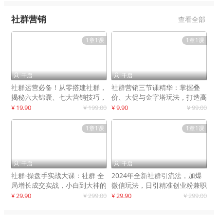
社群营销
查看全部
1章1课
1章1课
千启
千启


社群运营必备！从零搭建社群，
社群营销三节课精华：掌握叠
揭秘六大锦囊、七大营销技巧，
价、大促与金字塔玩法，打造高
打造火爆社群
效营销体系
¥ 19.90
¥ 199.00
¥ 9.90
¥ 99.00
1章1课
1章1课
千启
千启


社群-操盘手实战大课：社群 全
2024年全新社群引流法，加爆
局增长成交实战，小白到大神的
微信玩法，日引精准创业粉兼职
进阶之路
粉200+
¥ 29.90
¥ 299.00
¥ 29.90
¥ 299.00