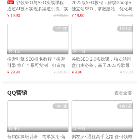

谷歌SEO与AEO实战课程：
2025版SEO教程：解锁Google
通过AI技术实现多渠道引流，实
独立站SEO，掌握建站、优化与
现网站流量增长300%
变现技巧
¥ 19.90
¥ 199.00
¥ 19.90
¥ 199.00
1章1课
1章1课
千启
千启


搜索引擎 SEO排名教程「搜索
谷歌SEO 2.0实操课，独立站询
引擎 推广全系可复制，打造精
盘自由必备，基于2023谷歌最
准被动流量系统
新算法录制
¥ 29.90
¥ 299.00
¥ 9.90
¥ 99.00
QQ营销
查看全部
1章1课
1章1课
千启
千启


营销实操培训班：简单实用-落
粥左罗<通往高手之路·任何领域