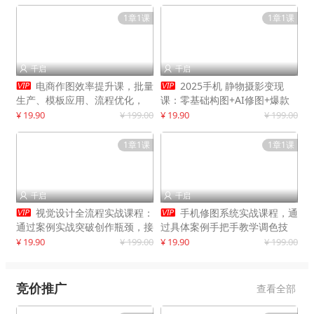
1章1课
1章1课
千启
千启




电商作图效率提升课，批量
2025手机 静物摄影变现
生产、模板应用、流程优化，
课：零基础构图+AI修图+爆款
20+细分品类实操案例，月赚3
创作
¥ 19.90
¥ 199.00
¥ 19.90
¥ 199.00
万
1章1课
1章1课
千启
千启




视觉设计全流程实战课程：
手机修图系统实战课程，通
通过案例实战突破创作瓶颈，接
过具体案例手把手教学调色技
单月入20000+
巧，实现副业变现
¥ 19.90
¥ 199.00
¥ 19.90
¥ 199.00
竞价推广
查看全部