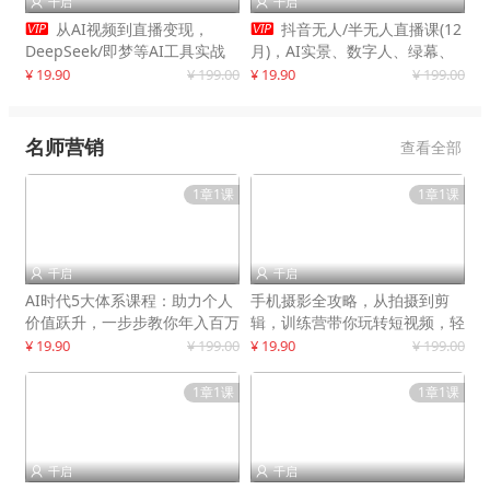
千启
千启




从AI视频到直播变现，
抖音无人/半无人直播课(12
DeepSeek/即梦等AI工具实战
月)，AI实景、数字人、绿幕、
教学，生产爆款视频，打造高流
多种玩法、24小时自动盈利
¥ 19.90
¥ 199.00
¥ 19.90
¥ 199.00
量账号
名师营销
查看全部
1章1课
1章1课
千启
千启


AI时代5大体系课程：助力个人
手机摄影全攻略，从拍摄到剪
价值跃升，一步步教你年入百万
辑，训练营带你玩转短视频，轻
松拍大片
¥ 19.90
¥ 199.00
¥ 19.90
¥ 199.00
1章1课
1章1课
千启
千启

