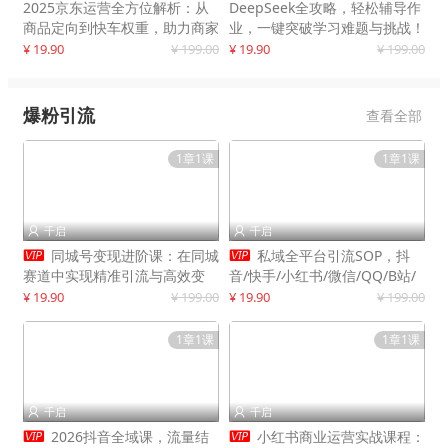
2025京东运营全方位解析：从
DeepSeek全攻略，轻松辅导作
商品定向到快车权重，助力商家
业，一键突破学习难题与挑战！
打造爆款商品
¥ 19.90
¥ 199.00
¥ 19.90
¥ 199.00
爆粉引流
查看全部
1章1课
1章1课
千启
千启




同城号变现进阶课：在同城
私域全平台引流SOP，抖
赛道中实现精准引流与高效变
音/快手/小红书/微信/QQ/B站/
现，单店月引流成交额提升50%
闲鱼等，技术合集，高效转化公
¥ 19.90
¥ 199.00
¥ 19.90
¥ 199.00
域流量
1章1课
1章1课
千启
千启




2026抖音全域课，流量结
小红书商业运营实战课程：