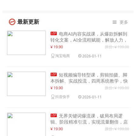
最新更新
更多


电商AI内容实战课，从爆款拆解到
转化文案，AI全流程赋能，解放人力，
单月节省内容成本数万元
¥ 19.90
原价: ¥ 199.00
淘宝电商
2026-01-11

短视频编导转型课，剪辑拍摄、脚
本拆解、实战投流，四周系统教学，快
速入行月入2w+
¥ 19.90
原价: ¥ 199.00
抖音快手
2026-01-11

无界关键词爆流课，破局布局逻
辑、阶段精准引流，实现流量翻倍，店
铺业绩增长50%+
¥ 19.90
原价: ¥ 199.00