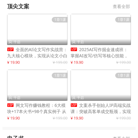
顶尖文案
查看全部
1章1课
1章1课
千启
千启




全面的AI论文写作实战营：
2025AI写作掘金速成班：
九大核心模块，实现从论文小白
掌握AI改写/仿写等核心技能，
到高效产出的跨越
实现单篇文案变现500+
¥ 19.90
¥ 199.00
¥ 19.90
¥ 199.00
1章1课
1章1课
千启
千启




网文写作赚钱教程：6大模
文案杀手创始人IP高端实战
块+17本火书+98个真实例子 从
课：突破高客单成交瓶颈，实现
入门到精通实战方法
IP商业价值最大化
¥ 19.90
¥ 199.00
¥ 19.90
¥ 199.00