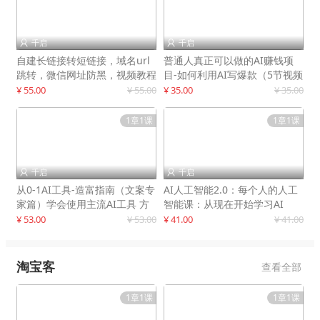
千启
千启


自建长链接转短链接，域名url
普通人真正可以做的AI赚钱项
跳转，微信网址防黑，视频教程
目-如何利用AI写爆款（5节视频
手把手教你
课）
¥ 55.00
¥ 55.00
¥ 35.00
¥ 35.00
1章1课
1章1课
千启
千启


从0-1AI工具-造富指南（文案专
AI人工智能2.0：每个人的人工
家篇）学会使用主流AI工具 方
智能课：从现在开始学习AI
法和心法的融合
¥ 53.00
¥ 53.00
¥ 41.00
¥ 41.00
淘宝客
查看全部
1章1课
1章1课