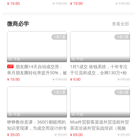
快速提升订单转化与店铺收益
¥ 19.90
¥ 199.00
¥ 19.90
¥ 199.00
微商必学
查看全部
1章1课
1章1课
千启
千启



朋友圈14天自动成交营：
1对1成交 收钱系统，十年专注
单月朋友圈转化率提升50%，被
于引流和成交，全网130万+粉
动收入超3万元
丝
¥ 19.90
¥ 199.00
¥ 9.90
¥ 99.00
1章1课
1章1课
千启
千启


铮铮教你卖课：360行都能用的
Mia外贸获客渠道外贸流程外贸
知识变现课，为成交而设计的专
英语洽谈外贸实战培训（视频
属课程
课）价值399元
¥ 39.00
¥ 39.00
¥ 69.00
¥ 69.00