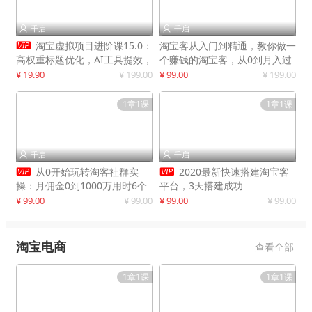
千启
千启



淘宝虚拟项目进阶课15.0：
淘宝客从入门到精通，教你做一
高权重标题优化，AI工具提效，
个赚钱的淘宝客，从0到月入过
自动盈利模式搭建
万
¥ 19.90
¥ 199.00
¥ 99.00
¥ 199.00
1章1课
1章1课
千启
千启




从0开始玩转淘客社群实
2020最新快速搭建淘宝客
操：月佣金0到1000万用时6个
平台，3天搭建成功
月
¥ 99.00
¥ 99.00
¥ 99.00
¥ 99.00
淘宝电商
查看全部
1章1课
1章1课