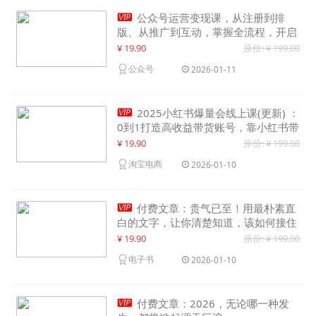

公众号运营变现课，从注册到排
版、从推广到互动，掌握全流程，开启
个人品牌月入30000+
¥ 19.90
原价: ¥ 199.00
公众号
2026-01-11

2025小红书爆量会线上课(更新) ：
0到1打造高收益带货账号，靠小红书带
货年入100w？机会来了！
¥ 19.90
原价: ¥ 199.00
淘宝电商
2026-01-10

付费文章：贵气已至！用最朴素直
白的文字，让你清楚知道，该如何接住
这一次时代的泼天富贵
¥ 19.90
原价: ¥ 199.00
电子书
2026-01-10

付费文章：2026，无论哪一种发