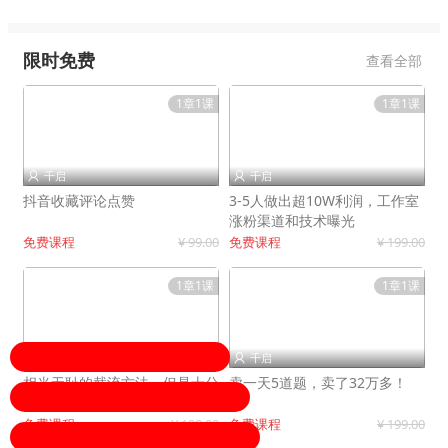
限时免费
查看全部
1章1课
1章1课
千启
千启


抖音收藏评论点赞
3-5人做出超10W利润，工作室
涨粉渠道和技术曝光
免费课程
¥ 99.00
免费课程
¥ 199.00
1章1课
1章1课
千启
千启


相当无耻的截流方法，但是十分
卖一天5道题，卖了32万多！
有效！
免费课程
¥ 199.00
免费课程
¥ 199.00