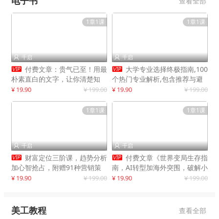
电子书
查看全部
1章1课
1章1课
千启
千启




付费文章：贵气已至！用最
大学专业选择终极指南,100
朴素直白的文字，让你清楚知
个热门专业解析,包含推荐与避
道，该如何接住这一次时代的泼
雷实用建议
¥ 19.90
¥ 199.00
¥ 19.90
¥ 199.00
天富贵
1章1课
1章1课
千启
千启




财富定位三阶课，趋势分析
付费文章《世界变局生存指
加心智抢占，附赠91种营销策
南，AI转型加海外突围，破解小
略模型
城市生存陷阱》
¥ 19.90
¥ 199.00
¥ 19.90
¥ 199.00
美工教程
查看全部