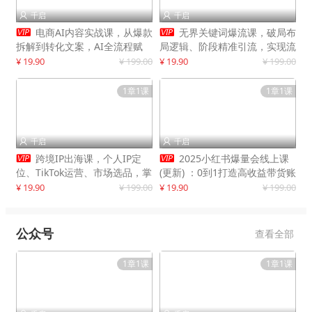
千启
千启




电商AI内容实战课，从爆款
无界关键词爆流课，破局布
拆解到转化文案，AI全流程赋
局逻辑、阶段精准引流，实现流
能，解放人力，单月节省内容成
量翻倍，店铺业绩增长50%+
¥ 19.90
¥ 199.00
¥ 19.90
¥ 199.00
本数万元
1章1课
1章1课
千启
千启




跨境IP出海课，个人IP定
2025小红书爆量会线上课
位、TikTok运营、市场选品，掌
(更新) ：0到1打造高收益带货账
握核心闭环，实现月入1万美金
号，靠小红书带货年入100w？
¥ 19.90
¥ 199.00
¥ 19.90
¥ 199.00
+
机会来了！
公众号
查看全部
1章1课
1章1课