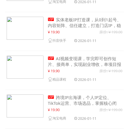
淘宝电商
2026-01-11

实体老板IP打造课，从0到1起号、
内容矩阵、信任建立，打造门店IP，稳
定获客增收
¥ 19.90
原价: ¥ 199.00
抖音快手
2026-01-11

AI视频变现课，学完即可创作短
片、接商单，实现副业增收，单项目报
价可达千元
¥ 19.90
原价: ¥ 199.00
精品课程
2026-01-11

跨境IP出海课，个人IP定位、
TikTok运营、市场选品，掌握核心闭
环，实现月入1万美金+
¥ 19.90
原价: ¥ 199.00
淘宝电商
2026-01-11