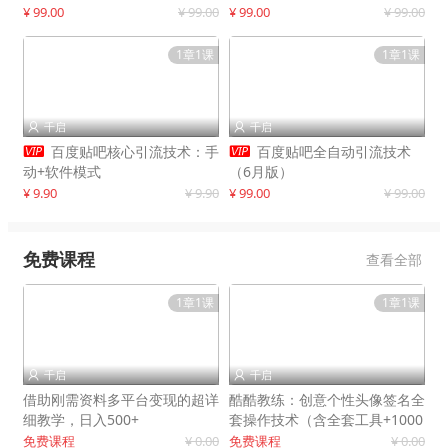
制作
¥ 99.00
¥ 99.00
¥ 99.00
¥ 99.00
1章1课
1章1课
千启
千启




百度贴吧核心引流技术：手
百度贴吧全自动引流技术
动+软件模式
（6月版）
¥ 9.90
¥ 9.90
¥ 99.00
¥ 99.00
免费课程
查看全部
1章1课
1章1课
千启
千启


借助刚需资料多平台变现的超详
酷酷教练：创意个性头像签名全
细教学，日入500+
套操作技术（含全套工具+1000
套模板）
免费课程
¥ 0.00
免费课程
¥ 0.00