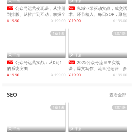
千启
千启




公众号运营变现课，从注册
私域业绩驱动实战，成交话
到排版、从推广到互动，掌握全
术、环节植入、每日SOP，聚焦
流程，开启个人品牌月入
增长，驱动营收持续突破
¥ 19.90
¥ 199.00
¥ 19.90
¥ 199.00
30000+
1章1课
1章1课
千启
千启




公众号运营实战：从0到1
2025公众号流量主实战
的系统突围
课，爆文写作、流量池运营、多
平台分发，新手日入千元月赚5
¥ 19.90
¥ 199.00
¥ 19.90
¥ 199.00
万+更新11月
SEO
查看全部
1章1课
1章1课
千启
千启

