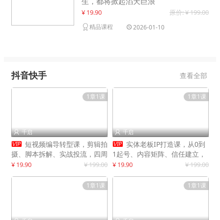
生，都将掀起滔天巨浪
¥ 19.90
原价: ¥ 199.00
精品课程
2026-01-10
抖音快手
查看全部
1章1课
1章1课
千启
千启




短视频编导转型课，剪辑拍
实体老板IP打造课，从0到
摄、脚本拆解、实战投流，四周
1起号、内容矩阵、信任建立，
系统教学，快速入行月入2w+
打造门店IP，稳定获客增收
¥ 19.90
¥ 199.00
¥ 19.90
¥ 199.00
1章1课
1章1课