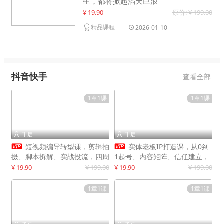
生，都将掀起滔天巨浪
¥ 19.90
原价: ¥ 199.00
精品课程
2026-01-10
抖音快手
查看全部
1章1课
1章1课
千启
千启




短视频编导转型课，剪辑拍
实体老板IP打造课，从0到
摄、脚本拆解、实战投流，四周
1起号、内容矩阵、信任建立，
系统教学，快速入行月入2w+
打造门店IP，稳定获客增收
¥ 19.90
¥ 199.00
¥ 19.90
¥ 199.00
1章1课
1章1课