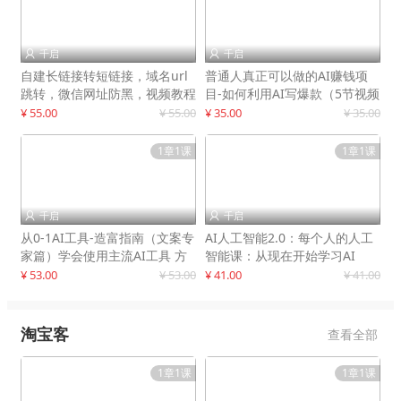
千启
千启


自建长链接转短链接，域名url
普通人真正可以做的AI赚钱项
跳转，微信网址防黑，视频教程
目-如何利用AI写爆款（5节视频
手把手教你
课）
¥ 55.00
¥ 55.00
¥ 35.00
¥ 35.00
1章1课
1章1课
千启
千启


从0-1AI工具-造富指南（文案专
AI人工智能2.0：每个人的人工
家篇）学会使用主流AI工具 方
智能课：从现在开始学习AI
法和心法的融合
¥ 53.00
¥ 53.00
¥ 41.00
¥ 41.00
淘宝客
查看全部
1章1课
1章1课