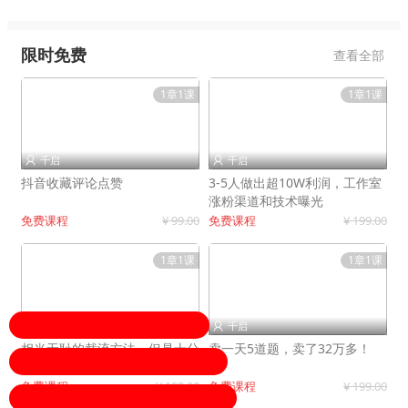
限时免费
查看全部
1章1课
1章1课
千启
千启


抖音收藏评论点赞
3-5人做出超10W利润，工作室
涨粉渠道和技术曝光
免费课程
¥ 99.00
免费课程
¥ 199.00
1章1课
1章1课
千启
千启


相当无耻的截流方法，但是十分
卖一天5道题，卖了32万多！
有效！
免费课程
¥ 199.00
免费课程
¥ 199.00