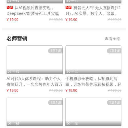
千启
千启




从AI视频到直播变现，
抖音无人/半无人直播课(12
DeepSeek/即梦等AI工具实战
月)，AI实景、数字人、绿幕、
教学，生产爆款视频，打造高流
多种玩法、24小时自动盈利
¥ 19.90
¥ 199.00
¥ 19.90
¥ 199.00
量账号
名师营销
查看全部
1章1课
1章1课
千启
千启


AI时代5大体系课程：助力个人
手机摄影全攻略，从拍摄到剪
价值跃升，一步步教你年入百万
辑，训练营带你玩转短视频，轻
松拍大片
¥ 19.90
¥ 199.00
¥ 19.90
¥ 199.00
1章1课
1章1课
千启
千启

