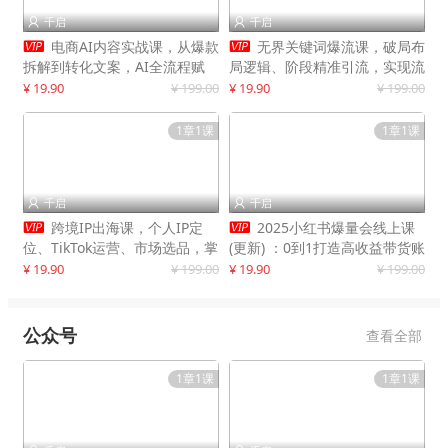
千启
千启




电商AI内容实战课，从爆款
无界关键词爆流课，破局布
拆解到转化文案，AI全流程赋
局逻辑、阶段精准引流，实现流
能，解放人力，单月节省内容成
量翻倍，店铺业绩增长50%+
¥ 19.90
¥ 199.00
¥ 19.90
¥ 199.00
本数万元
1章1课
1章1课
千启
千启




跨境IP出海课，个人IP定
2025小红书爆量会线上课
位、TikTok运营、市场选品，掌
(更新) ：0到1打造高收益带货账
握核心闭环，实现月入1万美金
号，靠小红书带货年入100w？
¥ 19.90
¥ 199.00
¥ 19.90
¥ 199.00
+
机会来了！
公众号
查看全部
1章1课
1章1课