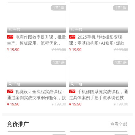
1章1课
1章1课
千启
千启




电商作图效率提升课，批量
2025手机 静物摄影变现
生产、模板应用、流程优化，
课：零基础构图+AI修图+爆款
20+细分品类实操案例，月赚3
创作
¥ 19.90
¥ 199.00
¥ 19.90
¥ 199.00
万
1章1课
1章1课
千启
千启




视觉设计全流程实战课程：
手机修图系统实战课程，通
通过案例实战突破创作瓶颈，接
过具体案例手把手教学调色技
单月入20000+
巧，实现副业变现
¥ 19.90
¥ 199.00
¥ 19.90
¥ 199.00
竞价推广
查看全部