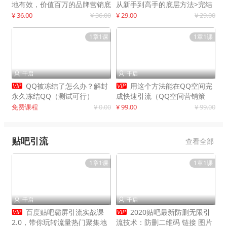
地有效，价值百万的品牌营销底
从新手到高手的底层方法>完结
层逻辑
¥ 36.00
¥ 36.00
¥ 29.00
¥ 29.00
1章1课
1章1课
千启
千启




QQ被冻结了怎么办？解封
用这个方法能在QQ空间完
永久冻结QQ（测试可行）
成快速引流（QQ空间营销策
略）
免费课程
¥ 0.00
¥ 99.00
¥ 99.00
贴吧引流
查看全部
1章1课
1章1课
千启
千启




百度贴吧霸屏引流实战课
2020贴吧最新防删无限引
2.0，带你玩转流量热门聚集地
流技术：防删二维码 链接 图片