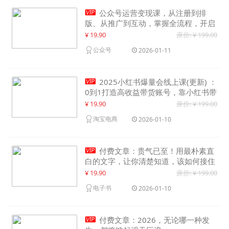

公众号运营变现课，从注册到排
版、从推广到互动，掌握全流程，开启
个人品牌月入30000+
¥ 19.90
原价: ¥ 199.00
公众号
2026-01-11

2025小红书爆量会线上课(更新) ：
0到1打造高收益带货账号，靠小红书带
货年入100w？机会来了！
¥ 19.90
原价: ¥ 199.00
淘宝电商
2026-01-10

付费文章：贵气已至！用最朴素直
白的文字，让你清楚知道，该如何接住
这一次时代的泼天富贵
¥ 19.90
原价: ¥ 199.00
电子书
2026-01-10

付费文章：2026，无论哪一种发