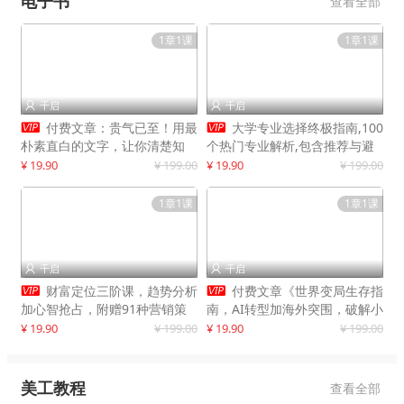
电子书
查看全部
1章1课
1章1课
千启
千启




付费文章：贵气已至！用最
大学专业选择终极指南,100
朴素直白的文字，让你清楚知
个热门专业解析,包含推荐与避
道，该如何接住这一次时代的泼
雷实用建议
¥ 19.90
¥ 199.00
¥ 19.90
¥ 199.00
天富贵
1章1课
1章1课
千启
千启




财富定位三阶课，趋势分析
付费文章《世界变局生存指
加心智抢占，附赠91种营销策
南，AI转型加海外突围，破解小
略模型
城市生存陷阱》
¥ 19.90
¥ 199.00
¥ 19.90
¥ 199.00
美工教程
查看全部