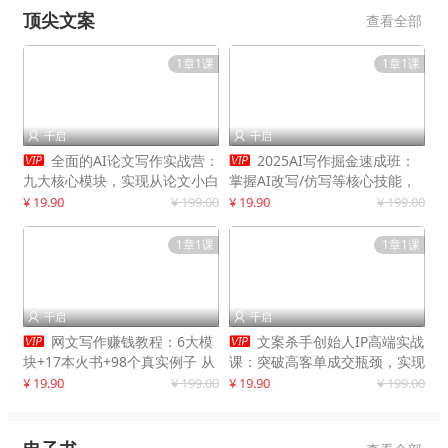
顶尖文案
查看全部
1章1课
1章1课
千启
千启




全面的AI论文写作实战营：
2025AI写作掘金速成班：
九大核心模块，实现从论文小白
掌握AI改写/仿写等核心技能，
到高效产出的跨越
实现单篇文案变现500+
¥ 19.90
¥ 199.00
¥ 19.90
¥ 199.00
1章1课
1章1课
千启
千启




网文写作赚钱教程：6大模
文案杀手创始人IP高端实战
块+17本火书+98个真实例子 从
课：突破高客单成交瓶颈，实现
入门到精通实战方法
IP商业价值最大化
¥ 19.90
¥ 199.00
¥ 19.90
¥ 199.00