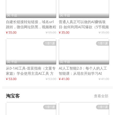
千启
千启


自建长链接转短链接，域名url
普通人真正可以做的AI赚钱项
跳转，微信网址防黑，视频教程
目-如何利用AI写爆款（5节视频
手把手教你
课）
¥ 55.00
¥ 55.00
¥ 35.00
¥ 35.00
1章1课
1章1课
千启
千启


从0-1AI工具-造富指南（文案专
AI人工智能2.0：每个人的人工
家篇）学会使用主流AI工具 方
智能课：从现在开始学习AI
法和心法的融合
¥ 53.00
¥ 53.00
¥ 41.00
¥ 41.00
淘宝客
查看全部
1章1课
1章1课