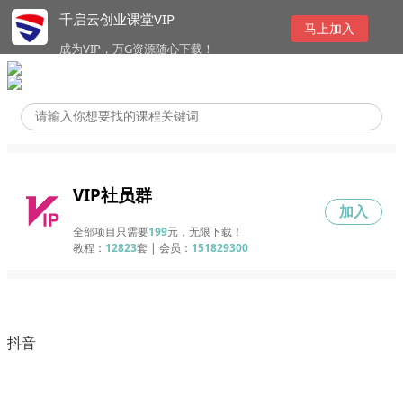
千启云创业课堂VIP
马上加入
成为VIP，万G资源随心下载！
VIP社员群
加入
全部项目只需要
199
元，无限下载！
教程：
12823
套 | 会员：
151829300
抖音