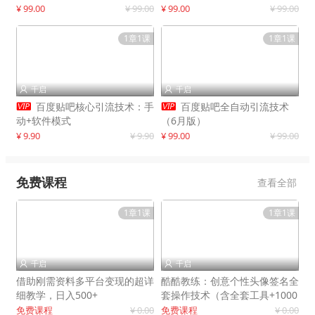
制作
¥ 99.00
¥ 99.00
¥ 99.00
¥ 99.00
1章1课
1章1课
千启
千启




百度贴吧核心引流技术：手
百度贴吧全自动引流技术
动+软件模式
（6月版）
¥ 9.90
¥ 9.90
¥ 99.00
¥ 99.00
免费课程
查看全部
1章1课
1章1课
千启
千启


借助刚需资料多平台变现的超详
酷酷教练：创意个性头像签名全
细教学，日入500+
套操作技术（含全套工具+1000
套模板）
免费课程
¥ 0.00
免费课程
¥ 0.00