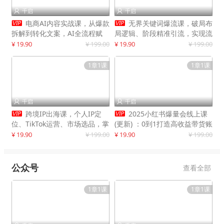
千启
千启




电商AI内容实战课，从爆款
无界关键词爆流课，破局布
拆解到转化文案，AI全流程赋
局逻辑、阶段精准引流，实现流
能，解放人力，单月节省内容成
量翻倍，店铺业绩增长50%+
¥ 19.90
¥ 199.00
¥ 19.90
¥ 199.00
本数万元
1章1课
1章1课
千启
千启




跨境IP出海课，个人IP定
2025小红书爆量会线上课
位、TikTok运营、市场选品，掌
(更新) ：0到1打造高收益带货账
握核心闭环，实现月入1万美金
号，靠小红书带货年入100w？
¥ 19.90
¥ 199.00
¥ 19.90
¥ 199.00
+
机会来了！
公众号
查看全部
1章1课
1章1课