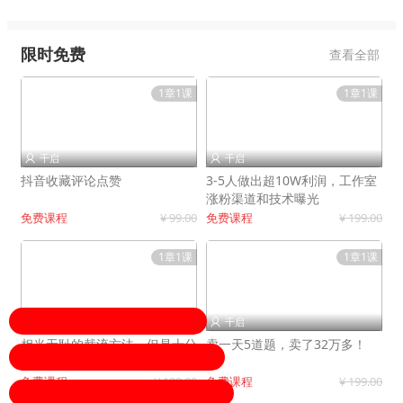
限时免费
查看全部
1章1课
1章1课
千启
千启


抖音收藏评论点赞
3-5人做出超10W利润，工作室
涨粉渠道和技术曝光
免费课程
¥ 99.00
免费课程
¥ 199.00
1章1课
1章1课
千启
千启


相当无耻的截流方法，但是十分
卖一天5道题，卖了32万多！
有效！
免费课程
¥ 199.00
免费课程
¥ 199.00