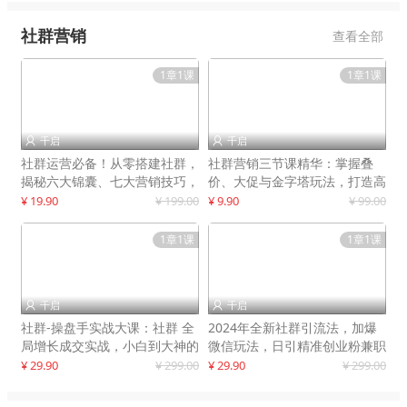
社群营销
查看全部
1章1课
1章1课
千启
千启


社群运营必备！从零搭建社群，
社群营销三节课精华：掌握叠
揭秘六大锦囊、七大营销技巧，
价、大促与金字塔玩法，打造高
打造火爆社群
效营销体系
¥ 19.90
¥ 199.00
¥ 9.90
¥ 99.00
1章1课
1章1课
千启
千启


社群-操盘手实战大课：社群 全
2024年全新社群引流法，加爆
局增长成交实战，小白到大神的
微信玩法，日引精准创业粉兼职
进阶之路
粉200+
¥ 29.90
¥ 299.00
¥ 29.90
¥ 299.00