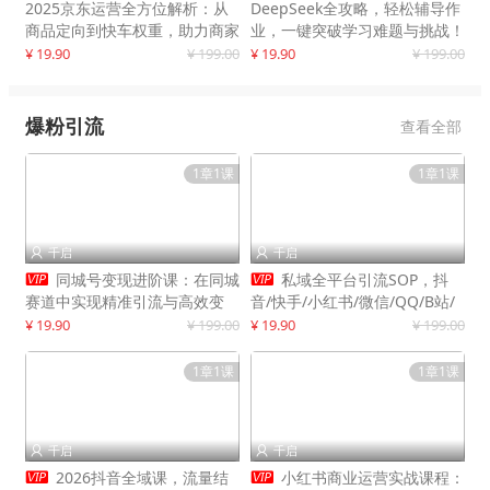
2025京东运营全方位解析：从
DeepSeek全攻略，轻松辅导作
商品定向到快车权重，助力商家
业，一键突破学习难题与挑战！
打造爆款商品
¥ 19.90
¥ 199.00
¥ 19.90
¥ 199.00
爆粉引流
查看全部
1章1课
1章1课
千启
千启




同城号变现进阶课：在同城
私域全平台引流SOP，抖
赛道中实现精准引流与高效变
音/快手/小红书/微信/QQ/B站/
现，单店月引流成交额提升50%
闲鱼等，技术合集，高效转化公
¥ 19.90
¥ 199.00
¥ 19.90
¥ 199.00
域流量
1章1课
1章1课
千启
千启




2026抖音全域课，流量结
小红书商业运营实战课程：