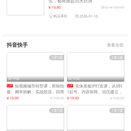
生，都将掀起滔天巨浪
¥ 19.90
原价: ¥ 199.00
精品课程
2026-01-10
抖音快手
查看全部
1章1课
1章1课
千启
千启




短视频编导转型课，剪辑拍
实体老板IP打造课，从0到
摄、脚本拆解、实战投流，四周
1起号、内容矩阵、信任建立，
系统教学，快速入行月入2w+
打造门店IP，稳定获客增收
¥ 19.90
¥ 199.00
¥ 19.90
¥ 199.00
1章1课
1章1课