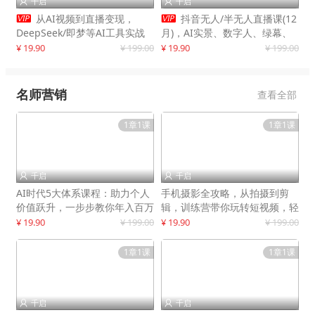
千启
千启




从AI视频到直播变现，
抖音无人/半无人直播课(12
DeepSeek/即梦等AI工具实战
月)，AI实景、数字人、绿幕、
教学，生产爆款视频，打造高流
多种玩法、24小时自动盈利
¥ 19.90
¥ 199.00
¥ 19.90
¥ 199.00
量账号
名师营销
查看全部
1章1课
1章1课
千启
千启


AI时代5大体系课程：助力个人
手机摄影全攻略，从拍摄到剪
价值跃升，一步步教你年入百万
辑，训练营带你玩转短视频，轻
松拍大片
¥ 19.90
¥ 199.00
¥ 19.90
¥ 199.00
1章1课
1章1课
千启
千启

