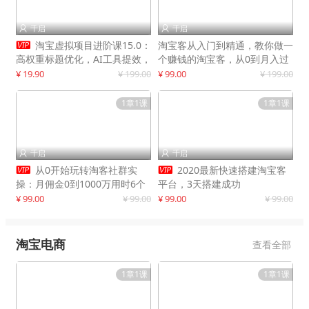
千启
千启



淘宝虚拟项目进阶课15.0：
淘宝客从入门到精通，教你做一
高权重标题优化，AI工具提效，
个赚钱的淘宝客，从0到月入过
自动盈利模式搭建
万
¥ 19.90
¥ 199.00
¥ 99.00
¥ 199.00
1章1课
1章1课
千启
千启




从0开始玩转淘客社群实
2020最新快速搭建淘宝客
操：月佣金0到1000万用时6个
平台，3天搭建成功
月
¥ 99.00
¥ 99.00
¥ 99.00
¥ 99.00
淘宝电商
查看全部
1章1课
1章1课