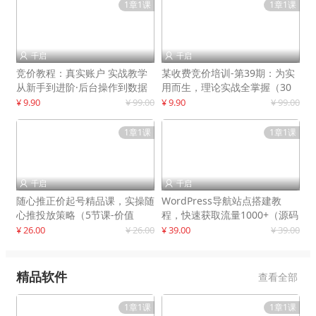
1章1课
1章1课
千启
千启


竞价教程：真实账户 实战教学
某收费竞价培训-第39期：为实
从新手到进阶·后台操作到数据
用而生，理论实战全掌握（30
优化
节课）
¥ 9.90
¥ 99.00
¥ 9.90
¥ 99.00
1章1课
1章1课
千启
千启


随心推正价起号精品课，实操随
WordPress导航站点搭建教
心推投放策略（5节课-价值
程，快速获取流量1000+（源码
298）
+教程）
¥ 26.00
¥ 26.00
¥ 39.00
¥ 39.00
精品软件
查看全部
1章1课
1章1课