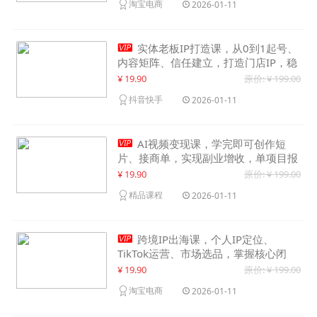
淘宝电商
2026-01-11

实体老板IP打造课，从0到1起号、
内容矩阵、信任建立，打造门店IP，稳
定获客增收
¥ 19.90
原价: ¥ 199.00
抖音快手
2026-01-11

AI视频变现课，学完即可创作短
片、接商单，实现副业增收，单项目报
价可达千元
¥ 19.90
原价: ¥ 199.00
精品课程
2026-01-11

跨境IP出海课，个人IP定位、
TikTok运营、市场选品，掌握核心闭
环，实现月入1万美金+
¥ 19.90
原价: ¥ 199.00
淘宝电商
2026-01-11