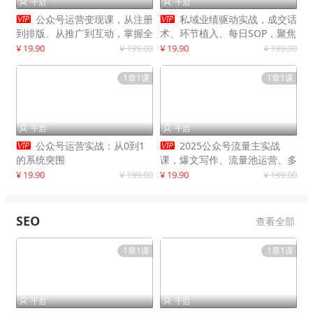
千启
千启




公众号运营变现课，从注册
私域业绩驱动实战，成交话
到排版、从推广到互动，掌握全
术、环节植入、每日SOP，聚焦
流程，开启个人品牌月入
增长，驱动营收持续突破
¥ 19.90
¥ 199.00
¥ 19.90
¥ 199.00
30000+
1章1课
1章1课
千启
千启




公众号运营实战：从0到1
2025公众号流量主实战
的系统突围
课，爆文写作、流量池运营、多
平台分发，新手日入千元月赚5
¥ 19.90
¥ 199.00
¥ 19.90
¥ 199.00
万+更新11月
SEO
查看全部
1章1课
1章1课
千启
千启

