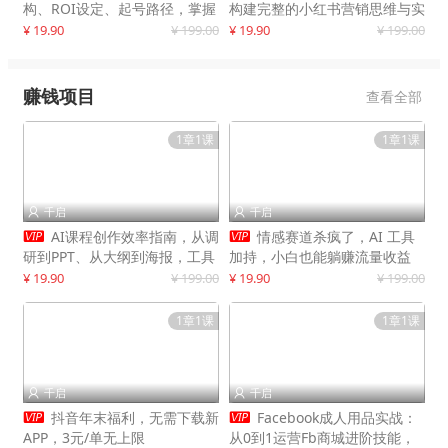
构、ROI设定、起号路径，掌握
构建完整的小红书营销思维与实
平台新规下利润最大化
战能力，案例店铺月销破百万！
¥ 19.90
¥ 199.00
¥ 19.90
¥ 199.00
赚钱项目
查看全部
1章1课
1章1课
千启
千启




AI课程创作效率指南，从调
情感赛道杀疯了，AI 工具
研到PPT、从大纲到海报，工具
加持，小白也能躺赚流量收益
赋能，打造可持续变现产品线
¥ 19.90
¥ 199.00
¥ 19.90
¥ 199.00
1章1课
1章1课
千启
千启




抖音年末福利，无需下载新
Facebook成人用品实战：
APP，3元/单无上限
从0到1运营Fb商城进阶技能，