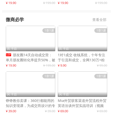
快速提升订单转化与店铺收益
¥ 19.90
¥ 199.00
¥ 19.90
¥ 199.00
微商必学
查看全部
1章1课
1章1课
千启
千启



朋友圈14天自动成交营：
1对1成交 收钱系统，十年专注
单月朋友圈转化率提升50%，被
于引流和成交，全网130万+粉
动收入超3万元
丝
¥ 19.90
¥ 199.00
¥ 9.90
¥ 99.00
1章1课
1章1课
千启
千启


铮铮教你卖课：360行都能用的
Mia外贸获客渠道外贸流程外贸
知识变现课，为成交而设计的专
英语洽谈外贸实战培训（视频
属课程
课）价值399元
¥ 39.00
¥ 39.00
¥ 69.00
¥ 69.00