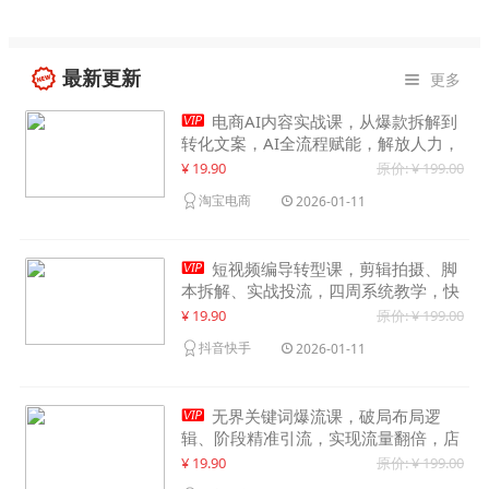
最新更新
更多


电商AI内容实战课，从爆款拆解到
转化文案，AI全流程赋能，解放人力，
单月节省内容成本数万元
¥ 19.90
原价: ¥ 199.00
淘宝电商
2026-01-11

短视频编导转型课，剪辑拍摄、脚
本拆解、实战投流，四周系统教学，快
速入行月入2w+
¥ 19.90
原价: ¥ 199.00
抖音快手
2026-01-11

无界关键词爆流课，破局布局逻
辑、阶段精准引流，实现流量翻倍，店
铺业绩增长50%+
¥ 19.90
原价: ¥ 199.00