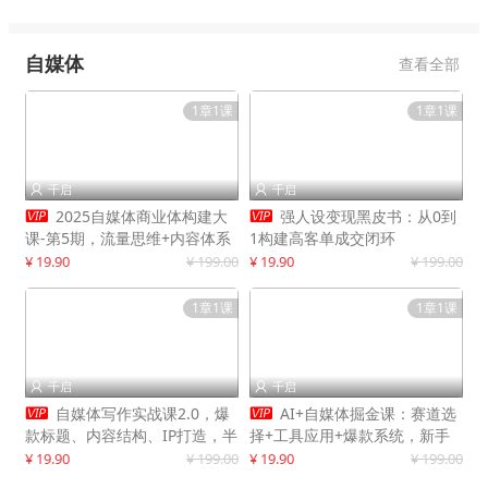
自媒体
查看全部
1章1课
1章1课
千启
千启




2025自媒体商业体构建大
强人设变现黑皮书：从0到
课-第5期，流量思维+内容体系
1构建高客单成交闭环
+变现闭环，打造个人可持续生
¥ 19.90
¥ 199.00
¥ 19.90
¥ 199.00
意
1章1课
1章1课
千启
千启




自媒体写作实战课2.0，爆
AI+自媒体掘金课：赛道选
款标题、内容结构、IP打造，半
择+工具应用+爆款系统，新手
年复制30万粉月入10万+
快速起步，副业月入8000+
¥ 19.90
¥ 199.00
¥ 19.90
¥ 199.00