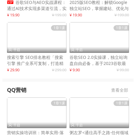

谷歌SEO与AEO实战课程：
2025版SEO教程：解锁Google
通过AI技术实现多渠道引流，实
独立站SEO，掌握建站、优化与
现网站流量增长300%
变现技巧
¥ 19.90
¥ 199.00
¥ 19.90
¥ 199.00
1章1课
1章1课
千启
千启


搜索引擎 SEO排名教程「搜索
谷歌SEO 2.0实操课，独立站询
引擎 推广全系可复制，打造精
盘自由必备，基于2023谷歌最
准被动流量系统
新算法录制
¥ 29.90
¥ 299.00
¥ 9.90
¥ 99.00
QQ营销
查看全部
1章1课
1章1课
千启
千启


营销实操培训班：简单实用-落
粥左罗<通往高手之路·任何领域