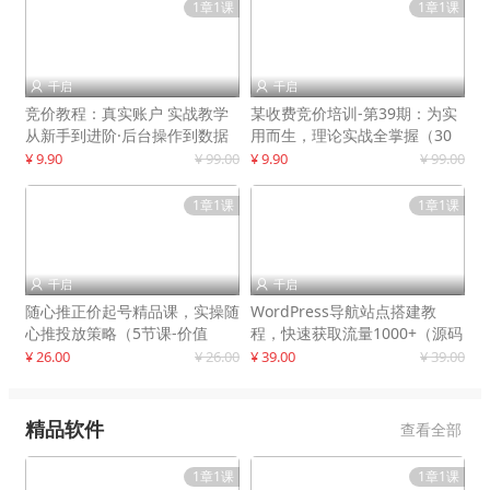
1章1课
1章1课
千启
千启


竞价教程：真实账户 实战教学
某收费竞价培训-第39期：为实
从新手到进阶·后台操作到数据
用而生，理论实战全掌握（30
优化
节课）
¥ 9.90
¥ 99.00
¥ 9.90
¥ 99.00
1章1课
1章1课
千启
千启


随心推正价起号精品课，实操随
WordPress导航站点搭建教
心推投放策略（5节课-价值
程，快速获取流量1000+（源码
298）
+教程）
¥ 26.00
¥ 26.00
¥ 39.00
¥ 39.00
精品软件
查看全部
1章1课
1章1课