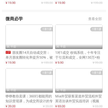
快速提升订单转化与店铺收益
¥ 19.90
¥ 199.00
¥ 19.90
¥ 199.00
微商必学
查看全部
1章1课
1章1课
千启
千启



朋友圈14天自动成交营：
1对1成交 收钱系统，十年专注
单月朋友圈转化率提升50%，被
于引流和成交，全网130万+粉
动收入超3万元
丝
¥ 19.90
¥ 199.00
¥ 9.90
¥ 99.00
1章1课
1章1课
千启
千启


铮铮教你卖课：360行都能用的
Mia外贸获客渠道外贸流程外贸
知识变现课，为成交而设计的专
英语洽谈外贸实战培训（视频
属课程
课）价值399元
¥ 39.00
¥ 39.00
¥ 69.00
¥ 69.00