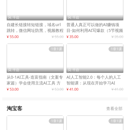
千启
千启


自建长链接转短链接，域名url
普通人真正可以做的AI赚钱项
跳转，微信网址防黑，视频教程
目-如何利用AI写爆款（5节视频
手把手教你
课）
¥ 55.00
¥ 55.00
¥ 35.00
¥ 35.00
1章1课
1章1课
千启
千启


从0-1AI工具-造富指南（文案专
AI人工智能2.0：每个人的人工
家篇）学会使用主流AI工具 方
智能课：从现在开始学习AI
法和心法的融合
¥ 53.00
¥ 53.00
¥ 41.00
¥ 41.00
淘宝客
查看全部
1章1课
1章1课