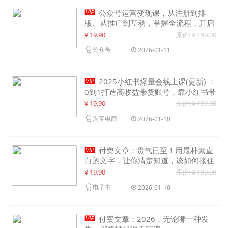

公众号运营变现课，从注册到排
版、从推广到互动，掌握全流程，开启
个人品牌月入30000+
¥ 19.90
原价: ¥ 199.00
公众号
2026-01-11

2025小红书爆量会线上课(更新) ：
0到1打造高收益带货账号，靠小红书带
货年入100w？机会来了！
¥ 19.90
原价: ¥ 199.00
淘宝电商
2026-01-10

付费文章：贵气已至！用最朴素直
白的文字，让你清楚知道，该如何接住
这一次时代的泼天富贵
¥ 19.90
原价: ¥ 199.00
电子书
2026-01-10

付费文章：2026，无论哪一种发