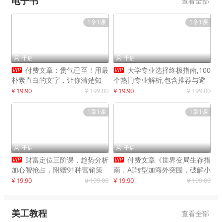
电子书
查看全部
1章1课
1章1课
千启
千启




付费文章：贵气已至！用最
大学专业选择终极指南,100
朴素直白的文字，让你清楚知
个热门专业解析,包含推荐与避
道，该如何接住这一次时代的泼
雷实用建议
¥ 19.90
¥ 199.00
¥ 19.90
¥ 199.00
天富贵
1章1课
1章1课
千启
千启




财富定位三阶课，趋势分析
付费文章《世界变局生存指
加心智抢占，附赠91种营销策
南，AI转型加海外突围，破解小
略模型
城市生存陷阱》
¥ 19.90
¥ 199.00
¥ 19.90
¥ 199.00
美工教程
查看全部