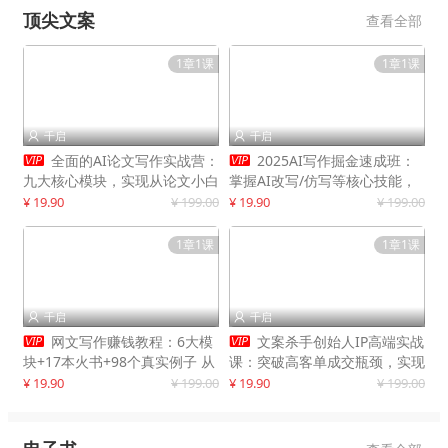
顶尖文案
查看全部
1章1课
1章1课
千启
千启




全面的AI论文写作实战营：
2025AI写作掘金速成班：
九大核心模块，实现从论文小白
掌握AI改写/仿写等核心技能，
到高效产出的跨越
实现单篇文案变现500+
¥ 19.90
¥ 199.00
¥ 19.90
¥ 199.00
1章1课
1章1课
千启
千启




网文写作赚钱教程：6大模
文案杀手创始人IP高端实战
块+17本火书+98个真实例子 从
课：突破高客单成交瓶颈，实现
入门到精通实战方法
IP商业价值最大化
¥ 19.90
¥ 199.00
¥ 19.90
¥ 199.00