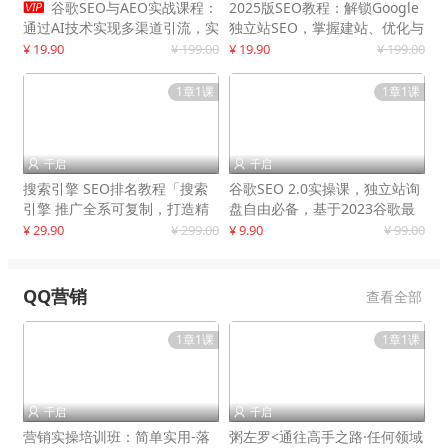

谷歌SEO与AEO实战课程：
2025版SEO教程：解锁Google
通过AI技术实现多渠道引流，实
独立站SEO，掌握建站、优化与
现网站流量增长300%
变现技巧
¥ 19.90
¥ 199.00
¥ 19.90
¥ 199.00
1章1课
1章1课
千启
千启


搜索引擎 SEO排名教程「搜索
谷歌SEO 2.0实操课，独立站询
引擎 推广全系可复制，打造精
盘自由必备，基于2023谷歌最
准被动流量系统
新算法录制
¥ 29.90
¥ 299.00
¥ 9.90
¥ 99.00
QQ营销
查看全部
1章1课
1章1课
千启
千启


营销实操培训班：简单实用-落
粥左罗<通往高手之路·任何领域