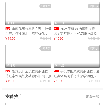
1章1课
1章1课
千启
千启




电商作图效率提升课，批量
2025手机 静物摄影变现
生产、模板应用、流程优化，
课：零基础构图+AI修图+爆款
20+细分品类实操案例，月赚3
创作
¥ 19.90
¥ 199.00
¥ 19.90
¥ 199.00
万
1章1课
1章1课
千启
千启




视觉设计全流程实战课程：
手机修图系统实战课程，通
通过案例实战突破创作瓶颈，接
过具体案例手把手教学调色技
单月入20000+
巧，实现副业变现
¥ 19.90
¥ 199.00
¥ 19.90
¥ 199.00
竞价推广
查看全部