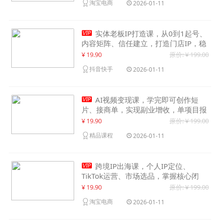
淘宝电商
2026-01-11

实体老板IP打造课，从0到1起号、
内容矩阵、信任建立，打造门店IP，稳
定获客增收
¥ 19.90
原价: ¥ 199.00
抖音快手
2026-01-11

AI视频变现课，学完即可创作短
片、接商单，实现副业增收，单项目报
价可达千元
¥ 19.90
原价: ¥ 199.00
精品课程
2026-01-11

跨境IP出海课，个人IP定位、
TikTok运营、市场选品，掌握核心闭
环，实现月入1万美金+
¥ 19.90
原价: ¥ 199.00
淘宝电商
2026-01-11