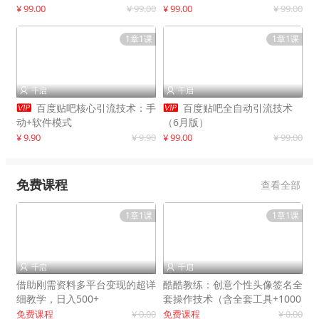
制作
¥ 99.00
¥ 99.00
¥ 99.00
¥ 99.00
1章1课
1章1课
千启
千启




百度贴吧核心引流技术：手
百度贴吧全自动引流技术
动+软件模式
（6月版）
¥ 9.90
¥ 9.90
¥ 99.00
¥ 99.00
免费课程
查看全部
1章1课
1章1课
千启
千启


借助刚需资料多平台变现的超详
酷酷教练：创意个性头像签名全
细教学，日入500+
套操作技术（含全套工具+1000
套模板）
免费课程
¥ 0.00
免费课程
¥ 0.00