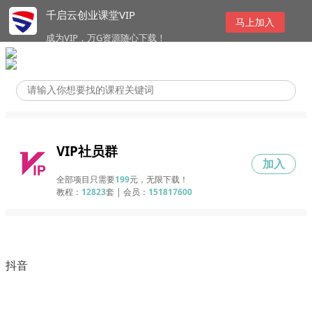
千启云创业课堂VIP
马上加入
成为VIP，万G资源随心下载！
VIP社员群
加入
全部项目只需要
199
元，无限下载！
教程：
12823
套 | 会员：
151817600
抖音