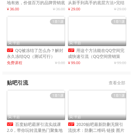
地有效，价值百万的品牌营销底
从新手到高手的底层方法>完结
层逻辑
¥ 36.00
¥ 36.00
¥ 29.00
¥ 29.00
1章1课
1章1课
千启
千启




QQ被冻结了怎么办？解封
用这个方法能在QQ空间完
永久冻结QQ（测试可行）
成快速引流（QQ空间营销策
略）
免费课程
¥ 0.00
¥ 99.00
¥ 99.00
贴吧引流
查看全部
1章1课
1章1课
千启
千启




百度贴吧霸屏引流实战课
2020贴吧最新防删无限引
2.0，带你玩转流量热门聚集地
流技术：防删二维码 链接 图片