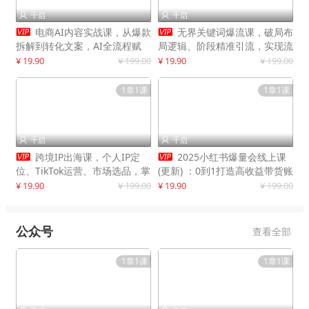
千启
千启




电商AI内容实战课，从爆款
无界关键词爆流课，破局布
拆解到转化文案，AI全流程赋
局逻辑、阶段精准引流，实现流
能，解放人力，单月节省内容成
量翻倍，店铺业绩增长50%+
¥ 19.90
¥ 199.00
¥ 19.90
¥ 199.00
本数万元
1章1课
1章1课
千启
千启




跨境IP出海课，个人IP定
2025小红书爆量会线上课
位、TikTok运营、市场选品，掌
(更新) ：0到1打造高收益带货账
握核心闭环，实现月入1万美金
号，靠小红书带货年入100w？
¥ 19.90
¥ 199.00
¥ 19.90
¥ 199.00
+
机会来了！
公众号
查看全部
1章1课
1章1课