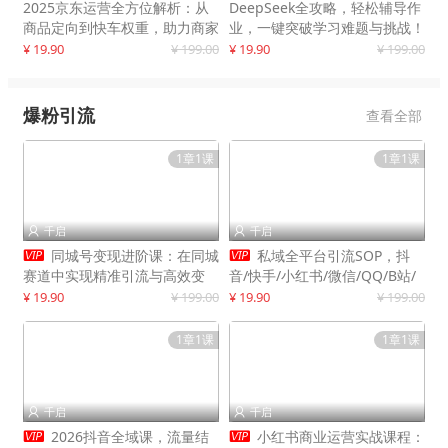
2025京东运营全方位解析：从
DeepSeek全攻略，轻松辅导作
商品定向到快车权重，助力商家
业，一键突破学习难题与挑战！
打造爆款商品
¥ 19.90
¥ 199.00
¥ 19.90
¥ 199.00
爆粉引流
查看全部
1章1课
1章1课
千启
千启




同城号变现进阶课：在同城
私域全平台引流SOP，抖
赛道中实现精准引流与高效变
音/快手/小红书/微信/QQ/B站/
现，单店月引流成交额提升50%
闲鱼等，技术合集，高效转化公
¥ 19.90
¥ 199.00
¥ 19.90
¥ 199.00
域流量
1章1课
1章1课
千启
千启




2026抖音全域课，流量结
小红书商业运营实战课程：