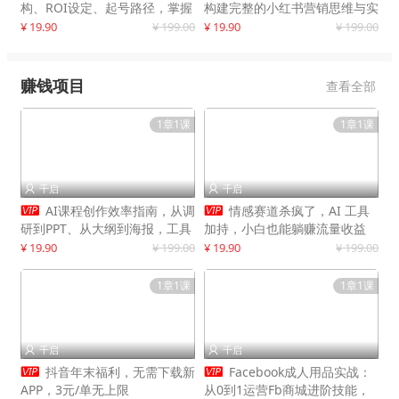
构、ROI设定、起号路径，掌握
构建完整的小红书营销思维与实
平台新规下利润最大化
战能力，案例店铺月销破百万！
¥ 19.90
¥ 199.00
¥ 19.90
¥ 199.00
赚钱项目
查看全部
1章1课
1章1课
千启
千启




AI课程创作效率指南，从调
情感赛道杀疯了，AI 工具
研到PPT、从大纲到海报，工具
加持，小白也能躺赚流量收益
赋能，打造可持续变现产品线
¥ 19.90
¥ 199.00
¥ 19.90
¥ 199.00
1章1课
1章1课
千启
千启




抖音年末福利，无需下载新
Facebook成人用品实战：
APP，3元/单无上限
从0到1运营Fb商城进阶技能，