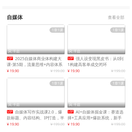
自媒体
查看全部
1章1课
1章1课
千启
千启




2025自媒体商业体构建大
强人设变现黑皮书：从0到
课-第5期，流量思维+内容体系
1构建高客单成交闭环
+变现闭环，打造个人可持续生
¥ 19.90
¥ 199.00
¥ 19.90
¥ 199.00
意
1章1课
1章1课
千启
千启




自媒体写作实战课2.0，爆
AI+自媒体掘金课：赛道选
款标题、内容结构、IP打造，半
择+工具应用+爆款系统，新手
年复制30万粉月入10万+
快速起步，副业月入8000+
¥ 19.90
¥ 199.00
¥ 19.90
¥ 199.00