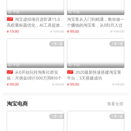
千启
千启



淘宝虚拟项目进阶课15.0：
淘宝客从入门到精通，教你做一
高权重标题优化，AI工具提效，
个赚钱的淘宝客，从0到月入过
自动盈利模式搭建
万
¥ 19.90
¥ 199.00
¥ 99.00
¥ 199.00
1章1课
1章1课
千启
千启




从0开始玩转淘客社群实
2020最新快速搭建淘宝客
操：月佣金0到1000万用时6个
平台，3天搭建成功
月
¥ 99.00
¥ 99.00
¥ 99.00
¥ 99.00
淘宝电商
查看全部
1章1课
1章1课