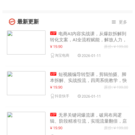
最新更新
更多


电商AI内容实战课，从爆款拆解到
转化文案，AI全流程赋能，解放人力，
单月节省内容成本数万元
¥ 19.90
原价: ¥ 199.00
淘宝电商
2026-01-11

短视频编导转型课，剪辑拍摄、脚
本拆解、实战投流，四周系统教学，快
速入行月入2w+
¥ 19.90
原价: ¥ 199.00
抖音快手
2026-01-11

无界关键词爆流课，破局布局逻
辑、阶段精准引流，实现流量翻倍，店
铺业绩增长50%+
¥ 19.90
原价: ¥ 199.00