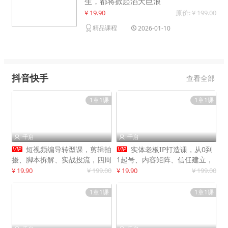
生，都将掀起滔天巨浪
¥ 19.90
原价: ¥ 199.00
精品课程
2026-01-10
抖音快手
查看全部
1章1课
1章1课
千启
千启




短视频编导转型课，剪辑拍
实体老板IP打造课，从0到
摄、脚本拆解、实战投流，四周
1起号、内容矩阵、信任建立，
系统教学，快速入行月入2w+
打造门店IP，稳定获客增收
¥ 19.90
¥ 199.00
¥ 19.90
¥ 199.00
1章1课
1章1课