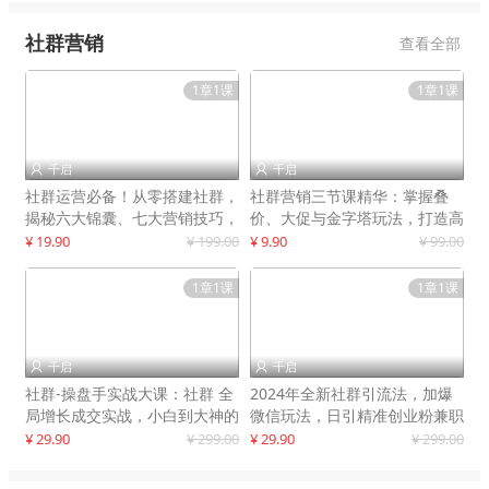
社群营销
查看全部
1章1课
1章1课
千启
千启


社群运营必备！从零搭建社群，
社群营销三节课精华：掌握叠
揭秘六大锦囊、七大营销技巧，
价、大促与金字塔玩法，打造高
打造火爆社群
效营销体系
¥ 19.90
¥ 199.00
¥ 9.90
¥ 99.00
1章1课
1章1课
千启
千启


社群-操盘手实战大课：社群 全
2024年全新社群引流法，加爆
局增长成交实战，小白到大神的
微信玩法，日引精准创业粉兼职
进阶之路
粉200+
¥ 29.90
¥ 299.00
¥ 29.90
¥ 299.00