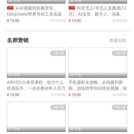
千启
千启




从AI视频到直播变现，
抖音无人/半无人直播课(12
DeepSeek/即梦等AI工具实战
月)，AI实景、数字人、绿幕、
教学，生产爆款视频，打造高流
多种玩法、24小时自动盈利
¥ 19.90
¥ 199.00
¥ 19.90
¥ 199.00
量账号
名师营销
查看全部
1章1课
1章1课
千启
千启


AI时代5大体系课程：助力个人
手机摄影全攻略，从拍摄到剪
价值跃升，一步步教你年入百万
辑，训练营带你玩转短视频，轻
松拍大片
¥ 19.90
¥ 199.00
¥ 19.90
¥ 199.00
1章1课
1章1课
千启
千启

