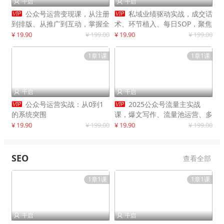
千启
千启




公众号运营变现课，从注册
私域业绩驱动实战，成交话
到排版、从推广到互动，掌握全
术、环节植入、每日SOP，聚焦
流程，开启个人品牌月入
增长，驱动营收持续突破
¥ 19.90
¥ 199.00
¥ 19.90
¥ 199.00
30000+
1章1课
1章1课
千启
千启




公众号运营实战：从0到1
2025公众号流量主实战
的系统突围
课，爆文写作、流量池运营、多
平台分发，新手日入千元月赚5
¥ 19.90
¥ 199.00
¥ 19.90
¥ 199.00
万+更新11月
SEO
查看全部
1章1课
1章1课
千启
千启

