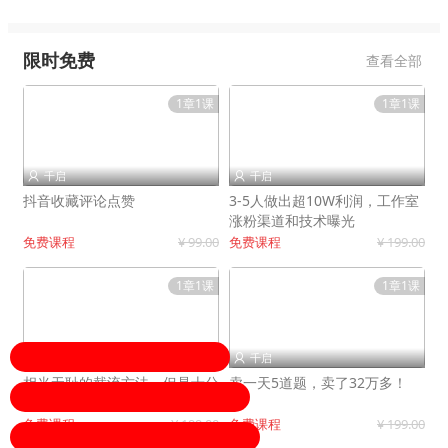
限时免费
查看全部
1章1课
1章1课
千启
千启


抖音收藏评论点赞
3-5人做出超10W利润，工作室
涨粉渠道和技术曝光
免费课程
¥ 99.00
免费课程
¥ 199.00
1章1课
1章1课
千启
千启


相当无耻的截流方法，但是十分
卖一天5道题，卖了32万多！
有效！
免费课程
¥ 199.00
免费课程
¥ 199.00