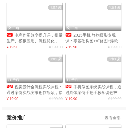
1章1课
1章1课
千启
千启




电商作图效率提升课，批量
2025手机 静物摄影变现
生产、模板应用、流程优化，
课：零基础构图+AI修图+爆款
20+细分品类实操案例，月赚3
创作
¥ 19.90
¥ 199.00
¥ 19.90
¥ 199.00
万
1章1课
1章1课
千启
千启




视觉设计全流程实战课程：
手机修图系统实战课程，通
通过案例实战突破创作瓶颈，接
过具体案例手把手教学调色技
单月入20000+
巧，实现副业变现
¥ 19.90
¥ 199.00
¥ 19.90
¥ 199.00
竞价推广
查看全部