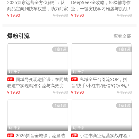
2025京东运营全方位解析：从
DeepSeek全攻略，轻松辅导作
商品定向到快车权重，助力商家
业，一键突破学习难题与挑战！
打造爆款商品
¥ 19.90
¥ 199.00
¥ 19.90
¥ 199.00
爆粉引流
查看全部
1章1课
1章1课
千启
千启




同城号变现进阶课：在同城
私域全平台引流SOP，抖
赛道中实现精准引流与高效变
音/快手/小红书/微信/QQ/B站/
现，单店月引流成交额提升50%
闲鱼等，技术合集，高效转化公
¥ 19.90
¥ 199.00
¥ 19.90
¥ 199.00
域流量
1章1课
1章1课
千启
千启




2026抖音全域课，流量结
小红书商业运营实战课程：