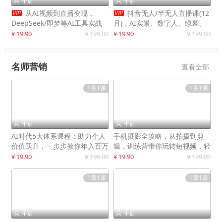
千启
千启




从AI视频到直播变现，
抖音无人/半无人直播课(12
DeepSeek/即梦等AI工具实战
月)，AI实景、数字人、绿幕、
教学，生产爆款视频，打造高流
多种玩法、24小时自动盈利
¥ 19.90
¥ 199.00
¥ 19.90
¥ 199.00
量账号
名师营销
查看全部
1章1课
1章1课
千启
千启


AI时代5大体系课程：助力个人
手机摄影全攻略，从拍摄到剪
价值跃升，一步步教你年入百万
辑，训练营带你玩转短视频，轻
松拍大片
¥ 19.90
¥ 199.00
¥ 19.90
¥ 199.00
1章1课
1章1课
千启
千启

