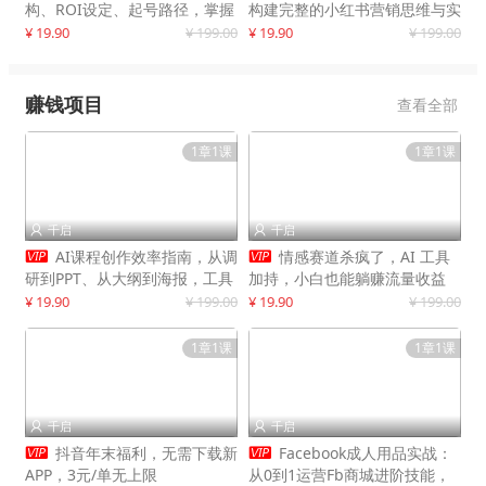
构、ROI设定、起号路径，掌握
构建完整的小红书营销思维与实
平台新规下利润最大化
战能力，案例店铺月销破百万！
¥ 19.90
¥ 199.00
¥ 19.90
¥ 199.00
赚钱项目
查看全部
1章1课
1章1课
千启
千启




AI课程创作效率指南，从调
情感赛道杀疯了，AI 工具
研到PPT、从大纲到海报，工具
加持，小白也能躺赚流量收益
赋能，打造可持续变现产品线
¥ 19.90
¥ 199.00
¥ 19.90
¥ 199.00
1章1课
1章1课
千启
千启




抖音年末福利，无需下载新
Facebook成人用品实战：
APP，3元/单无上限
从0到1运营Fb商城进阶技能，