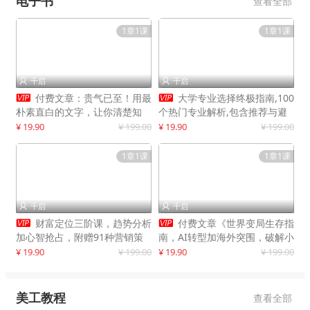
电子书
查看全部
1章1课
1章1课
千启
千启




付费文章：贵气已至！用最
大学专业选择终极指南,100
朴素直白的文字，让你清楚知
个热门专业解析,包含推荐与避
道，该如何接住这一次时代的泼
雷实用建议
¥ 19.90
¥ 199.00
¥ 19.90
¥ 199.00
天富贵
1章1课
1章1课
千启
千启




财富定位三阶课，趋势分析
付费文章《世界变局生存指
加心智抢占，附赠91种营销策
南，AI转型加海外突围，破解小
略模型
城市生存陷阱》
¥ 19.90
¥ 199.00
¥ 19.90
¥ 199.00
美工教程
查看全部