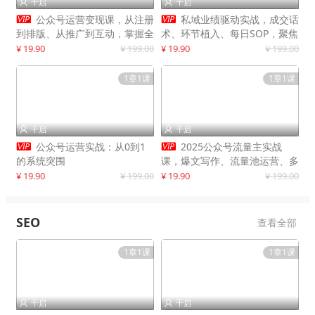
千启
千启




公众号运营变现课，从注册
私域业绩驱动实战，成交话
到排版、从推广到互动，掌握全
术、环节植入、每日SOP，聚焦
流程，开启个人品牌月入
增长，驱动营收持续突破
¥ 19.90
¥ 199.00
¥ 19.90
¥ 199.00
30000+
1章1课
1章1课
千启
千启




公众号运营实战：从0到1
2025公众号流量主实战
的系统突围
课，爆文写作、流量池运营、多
平台分发，新手日入千元月赚5
¥ 19.90
¥ 199.00
¥ 19.90
¥ 199.00
万+更新11月
SEO
查看全部
1章1课
1章1课
千启
千启

