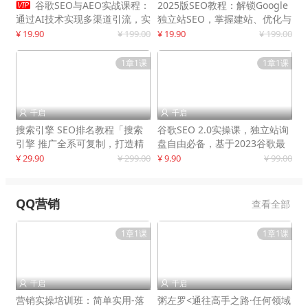

谷歌SEO与AEO实战课程：
2025版SEO教程：解锁Google
通过AI技术实现多渠道引流，实
独立站SEO，掌握建站、优化与
现网站流量增长300%
变现技巧
¥ 19.90
¥ 199.00
¥ 19.90
¥ 199.00
1章1课
1章1课
千启
千启


搜索引擎 SEO排名教程「搜索
谷歌SEO 2.0实操课，独立站询
引擎 推广全系可复制，打造精
盘自由必备，基于2023谷歌最
准被动流量系统
新算法录制
¥ 29.90
¥ 299.00
¥ 9.90
¥ 99.00
QQ营销
查看全部
1章1课
1章1课
千启
千启


营销实操培训班：简单实用-落
粥左罗<通往高手之路·任何领域