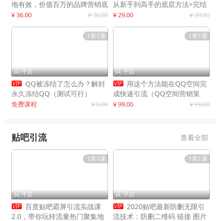
地有效，价值百万的品牌营销底
从新手到高手的底层方法>完结
层逻辑
¥ 36.00
¥ 36.00
¥ 29.00
¥ 29.00
1章1课
1章1课
千启
千启




QQ被冻结了怎么办？解封
用这个方法能在QQ空间完
永久冻结QQ（测试可行）
成快速引流（QQ空间营销策
略）
免费课程
¥ 0.00
¥ 99.00
¥ 99.00
贴吧引流
查看全部
1章1课
1章1课
千启
千启




百度贴吧霸屏引流实战课
2020贴吧最新防删无限引
2.0，带你玩转流量热门聚集地
流技术：防删二维码 链接 图片