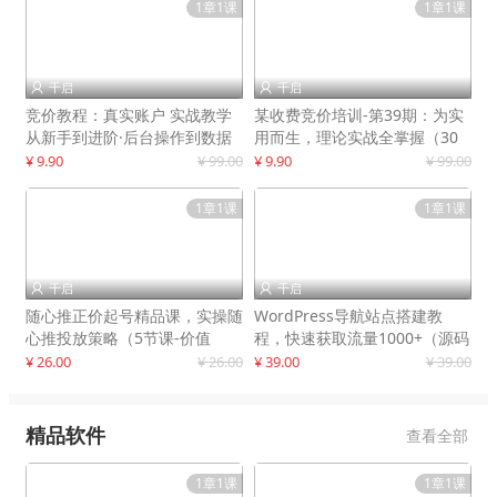
1章1课
1章1课
千启
千启


竞价教程：真实账户 实战教学
某收费竞价培训-第39期：为实
从新手到进阶·后台操作到数据
用而生，理论实战全掌握（30
优化
节课）
¥ 9.90
¥ 99.00
¥ 9.90
¥ 99.00
1章1课
1章1课
千启
千启


随心推正价起号精品课，实操随
WordPress导航站点搭建教
心推投放策略（5节课-价值
程，快速获取流量1000+（源码
298）
+教程）
¥ 26.00
¥ 26.00
¥ 39.00
¥ 39.00
精品软件
查看全部
1章1课
1章1课