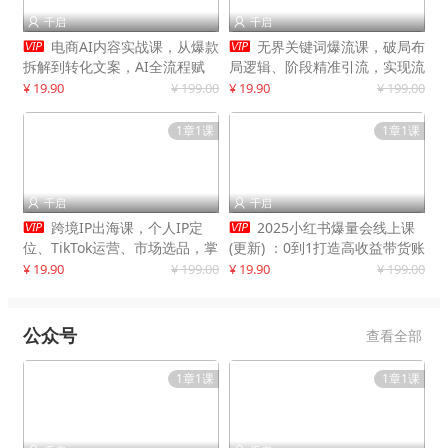
千启
千启




电商AI内容实战课，从爆款
无界关键词爆流课，破局布
拆解到转化文案，AI全流程赋
局逻辑、阶段精准引流，实现流
能，解放人力，单月节省内容成
量翻倍，店铺业绩增长50%+
¥ 19.90
¥ 199.00
¥ 19.90
¥ 199.00
本数万元
1章1课
1章1课
千启
千启




跨境IP出海课，个人IP定
2025小红书爆量会线上课
位、TikTok运营、市场选品，掌
(更新) ：0到1打造高收益带货账
握核心闭环，实现月入1万美金
号，靠小红书带货年入100w？
¥ 19.90
¥ 199.00
¥ 19.90
¥ 199.00
+
机会来了！
公众号
查看全部
1章1课
1章1课