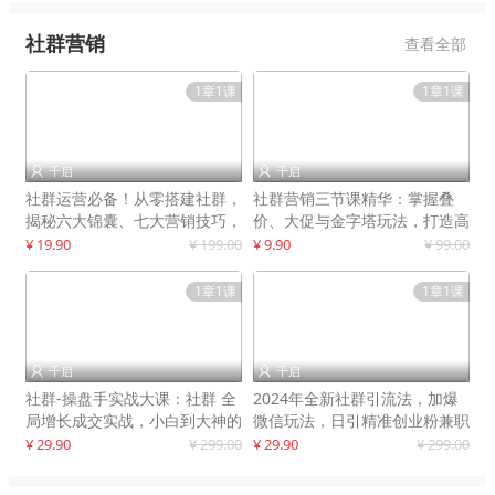
社群营销
查看全部
1章1课
1章1课
千启
千启


社群运营必备！从零搭建社群，
社群营销三节课精华：掌握叠
揭秘六大锦囊、七大营销技巧，
价、大促与金字塔玩法，打造高
打造火爆社群
效营销体系
¥ 19.90
¥ 199.00
¥ 9.90
¥ 99.00
1章1课
1章1课
千启
千启


社群-操盘手实战大课：社群 全
2024年全新社群引流法，加爆
局增长成交实战，小白到大神的
微信玩法，日引精准创业粉兼职
进阶之路
粉200+
¥ 29.90
¥ 299.00
¥ 29.90
¥ 299.00