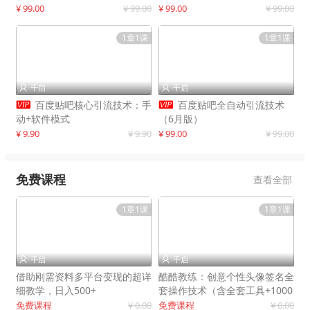
制作
¥ 99.00
¥ 99.00
¥ 99.00
¥ 99.00
1章1课
1章1课
千启
千启




百度贴吧核心引流技术：手
百度贴吧全自动引流技术
动+软件模式
（6月版）
¥ 9.90
¥ 9.90
¥ 99.00
¥ 99.00
免费课程
查看全部
1章1课
1章1课
千启
千启


借助刚需资料多平台变现的超详
酷酷教练：创意个性头像签名全
细教学，日入500+
套操作技术（含全套工具+1000
套模板）
免费课程
¥ 0.00
免费课程
¥ 0.00