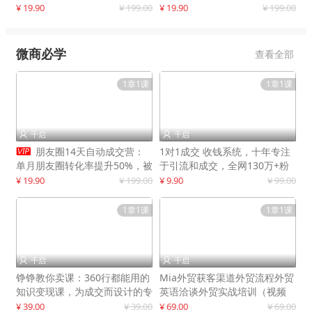
快速提升订单转化与店铺收益
¥ 19.90
¥ 199.00
¥ 19.90
¥ 199.00
微商必学
查看全部
1章1课
1章1课
千启
千启



朋友圈14天自动成交营：
1对1成交 收钱系统，十年专注
单月朋友圈转化率提升50%，被
于引流和成交，全网130万+粉
动收入超3万元
丝
¥ 19.90
¥ 199.00
¥ 9.90
¥ 99.00
1章1课
1章1课
千启
千启


铮铮教你卖课：360行都能用的
Mia外贸获客渠道外贸流程外贸
知识变现课，为成交而设计的专
英语洽谈外贸实战培训（视频
属课程
课）价值399元
¥ 39.00
¥ 39.00
¥ 69.00
¥ 69.00