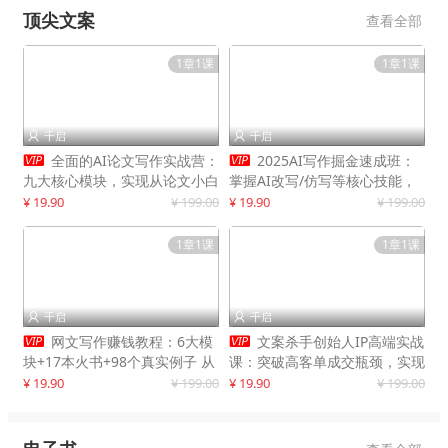
顶尖文案
查看全部
1章1课
1章1课
千启
千启




全面的AI论文写作实战营：
2025AI写作掘金速成班：
九大核心模块，实现从论文小白
掌握AI改写/仿写等核心技能，
到高效产出的跨越
实现单篇文案变现500+
¥ 19.90
¥ 199.00
¥ 19.90
¥ 199.00
1章1课
1章1课
千启
千启




网文写作赚钱教程：6大模
文案杀手创始人IP高端实战
块+17本火书+98个真实例子 从
课：突破高客单成交瓶颈，实现
入门到精通实战方法
IP商业价值最大化
¥ 19.90
¥ 199.00
¥ 19.90
¥ 199.00