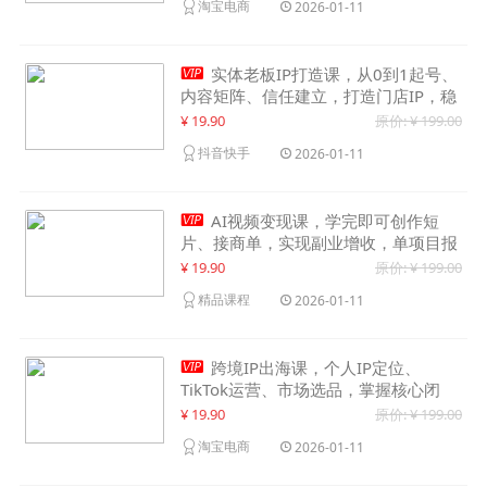
淘宝电商
2026-01-11

实体老板IP打造课，从0到1起号、
内容矩阵、信任建立，打造门店IP，稳
定获客增收
¥ 19.90
原价: ¥ 199.00
抖音快手
2026-01-11

AI视频变现课，学完即可创作短
片、接商单，实现副业增收，单项目报
价可达千元
¥ 19.90
原价: ¥ 199.00
精品课程
2026-01-11

跨境IP出海课，个人IP定位、
TikTok运营、市场选品，掌握核心闭
环，实现月入1万美金+
¥ 19.90
原价: ¥ 199.00
淘宝电商
2026-01-11