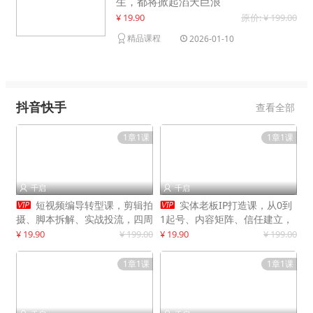
生，都将掀起滔天巨浪
¥ 19.90
原价: ¥ 199.00
精品课程
2026-01-10
抖音快手
查看全部
1章1课
1章1课
千启
千启




短视频编导转型课，剪辑拍
实体老板IP打造课，从0到
摄、脚本拆解、实战投流，四周
1起号、内容矩阵、信任建立，
系统教学，快速入行月入2w+
打造门店IP，稳定获客增收
¥ 19.90
¥ 199.00
¥ 19.90
¥ 199.00
1章1课
1章1课