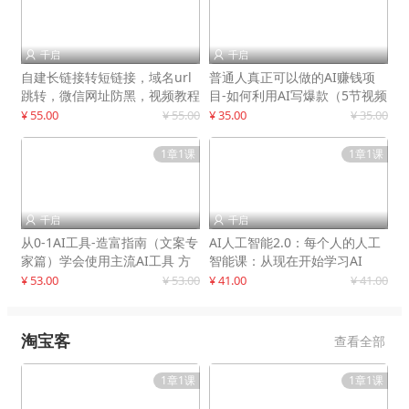
千启
千启


自建长链接转短链接，域名url
普通人真正可以做的AI赚钱项
跳转，微信网址防黑，视频教程
目-如何利用AI写爆款（5节视频
手把手教你
课）
¥ 55.00
¥ 55.00
¥ 35.00
¥ 35.00
1章1课
1章1课
千启
千启


从0-1AI工具-造富指南（文案专
AI人工智能2.0：每个人的人工
家篇）学会使用主流AI工具 方
智能课：从现在开始学习AI
法和心法的融合
¥ 53.00
¥ 53.00
¥ 41.00
¥ 41.00
淘宝客
查看全部
1章1课
1章1课