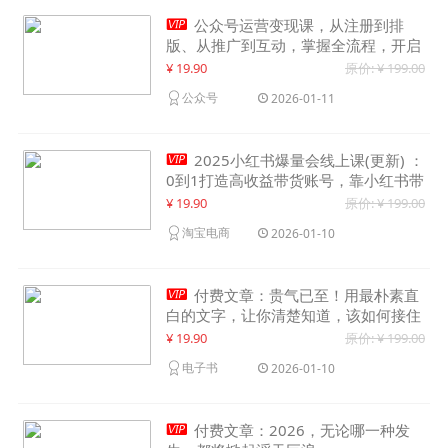

公众号运营变现课，从注册到排
版、从推广到互动，掌握全流程，开启
个人品牌月入30000+
¥ 19.90
原价: ¥ 199.00
公众号
2026-01-11

2025小红书爆量会线上课(更新) ：
0到1打造高收益带货账号，靠小红书带
货年入100w？机会来了！
¥ 19.90
原价: ¥ 199.00
淘宝电商
2026-01-10

付费文章：贵气已至！用最朴素直
白的文字，让你清楚知道，该如何接住
这一次时代的泼天富贵
¥ 19.90
原价: ¥ 199.00
电子书
2026-01-10

付费文章：2026，无论哪一种发