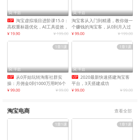
千启
千启



淘宝虚拟项目进阶课15.0：
淘宝客从入门到精通，教你做一
高权重标题优化，AI工具提效，
个赚钱的淘宝客，从0到月入过
自动盈利模式搭建
万
¥ 19.90
¥ 199.00
¥ 99.00
¥ 199.00
1章1课
1章1课
千启
千启




从0开始玩转淘客社群实
2020最新快速搭建淘宝客
操：月佣金0到1000万用时6个
平台，3天搭建成功
月
¥ 99.00
¥ 99.00
¥ 99.00
¥ 99.00
淘宝电商
查看全部
1章1课
1章1课