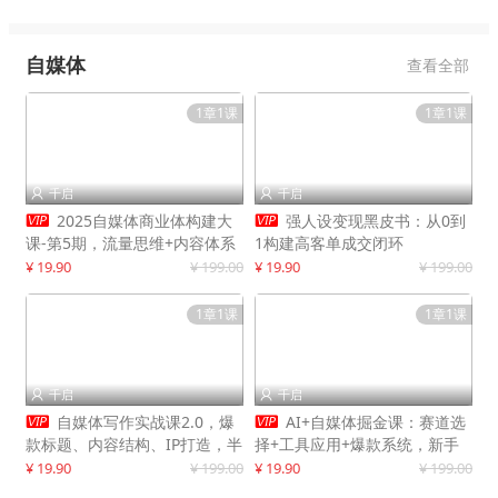
自媒体
查看全部
1章1课
1章1课
千启
千启




2025自媒体商业体构建大
强人设变现黑皮书：从0到
课-第5期，流量思维+内容体系
1构建高客单成交闭环
+变现闭环，打造个人可持续生
¥ 19.90
¥ 199.00
¥ 19.90
¥ 199.00
意
1章1课
1章1课
千启
千启




自媒体写作实战课2.0，爆
AI+自媒体掘金课：赛道选
款标题、内容结构、IP打造，半
择+工具应用+爆款系统，新手
年复制30万粉月入10万+
快速起步，副业月入8000+
¥ 19.90
¥ 199.00
¥ 19.90
¥ 199.00