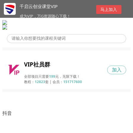
千启云创业课堂VIP
马上加入
成为VIP，万G资源随心下载！
VIP社员群
加入
全部项目只需要
199
元，无限下载！
教程：
12823
套 | 会员：
151717600
抖音