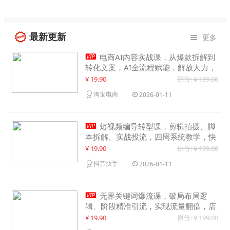
最新更新
更多


电商AI内容实战课，从爆款拆解到
转化文案，AI全流程赋能，解放人力，
单月节省内容成本数万元
¥ 19.90
原价: ¥ 199.00
淘宝电商
2026-01-11

短视频编导转型课，剪辑拍摄、脚
本拆解、实战投流，四周系统教学，快
速入行月入2w+
¥ 19.90
原价: ¥ 199.00
抖音快手
2026-01-11

无界关键词爆流课，破局布局逻
辑、阶段精准引流，实现流量翻倍，店
铺业绩增长50%+
¥ 19.90
原价: ¥ 199.00