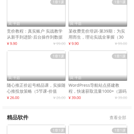
1章1课
1章1课
千启
千启


竞价教程：真实账户 实战教学
某收费竞价培训-第39期：为实
从新手到进阶·后台操作到数据
用而生，理论实战全掌握（30
优化
节课）
¥ 9.90
¥ 99.00
¥ 9.90
¥ 99.00
1章1课
1章1课
千启
千启


随心推正价起号精品课，实操随
WordPress导航站点搭建教
心推投放策略（5节课-价值
程，快速获取流量1000+（源码
298）
+教程）
¥ 26.00
¥ 26.00
¥ 39.00
¥ 39.00
精品软件
查看全部
1章1课
1章1课