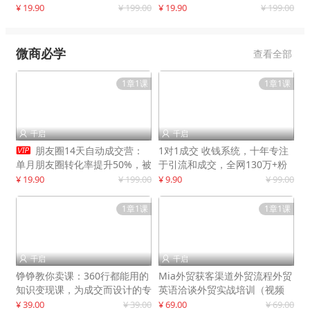
快速提升订单转化与店铺收益
¥ 19.90
¥ 199.00
¥ 19.90
¥ 199.00
微商必学
查看全部
1章1课
1章1课
千启
千启



朋友圈14天自动成交营：
1对1成交 收钱系统，十年专注
单月朋友圈转化率提升50%，被
于引流和成交，全网130万+粉
动收入超3万元
丝
¥ 19.90
¥ 199.00
¥ 9.90
¥ 99.00
1章1课
1章1课
千启
千启


铮铮教你卖课：360行都能用的
Mia外贸获客渠道外贸流程外贸
知识变现课，为成交而设计的专
英语洽谈外贸实战培训（视频
属课程
课）价值399元
¥ 39.00
¥ 39.00
¥ 69.00
¥ 69.00