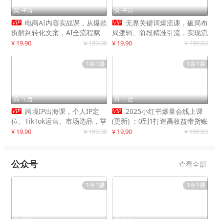
千启
千启




电商AI内容实战课，从爆款
无界关键词爆流课，破局布
拆解到转化文案，AI全流程赋
局逻辑、阶段精准引流，实现流
能，解放人力，单月节省内容成
量翻倍，店铺业绩增长50%+
¥ 19.90
¥ 199.00
¥ 19.90
¥ 199.00
本数万元
1章1课
1章1课
千启
千启




跨境IP出海课，个人IP定
2025小红书爆量会线上课
位、TikTok运营、市场选品，掌
(更新) ：0到1打造高收益带货账
握核心闭环，实现月入1万美金
号，靠小红书带货年入100w？
¥ 19.90
¥ 199.00
¥ 19.90
¥ 199.00
+
机会来了！
公众号
查看全部
1章1课
1章1课