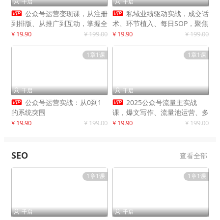
千启
千启




公众号运营变现课，从注册
私域业绩驱动实战，成交话
到排版、从推广到互动，掌握全
术、环节植入、每日SOP，聚焦
流程，开启个人品牌月入
增长，驱动营收持续突破
¥ 19.90
¥ 199.00
¥ 19.90
¥ 199.00
30000+
1章1课
1章1课
千启
千启




公众号运营实战：从0到1
2025公众号流量主实战
的系统突围
课，爆文写作、流量池运营、多
平台分发，新手日入千元月赚5
¥ 19.90
¥ 199.00
¥ 19.90
¥ 199.00
万+更新11月
SEO
查看全部
1章1课
1章1课
千启
千启

