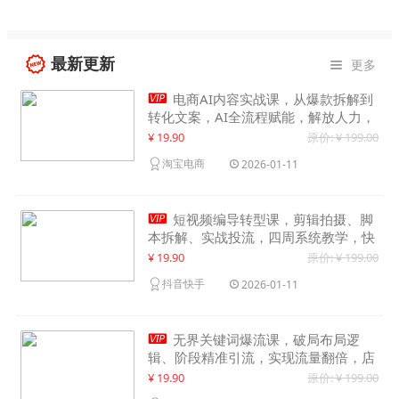
最新更新
更多


电商AI内容实战课，从爆款拆解到
转化文案，AI全流程赋能，解放人力，
单月节省内容成本数万元
¥ 19.90
原价: ¥ 199.00
淘宝电商
2026-01-11

短视频编导转型课，剪辑拍摄、脚
本拆解、实战投流，四周系统教学，快
速入行月入2w+
¥ 19.90
原价: ¥ 199.00
抖音快手
2026-01-11

无界关键词爆流课，破局布局逻
辑、阶段精准引流，实现流量翻倍，店
铺业绩增长50%+
¥ 19.90
原价: ¥ 199.00