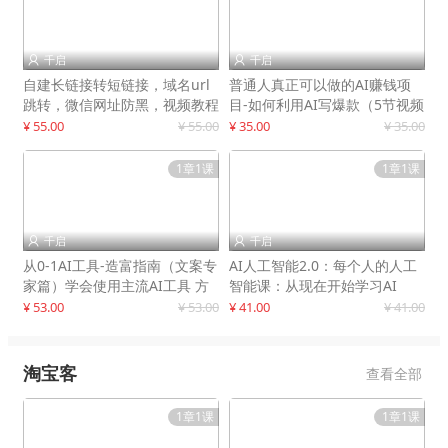
千启
千启


自建长链接转短链接，域名url
普通人真正可以做的AI赚钱项
跳转，微信网址防黑，视频教程
目-如何利用AI写爆款（5节视频
手把手教你
课）
¥ 55.00
¥ 55.00
¥ 35.00
¥ 35.00
1章1课
1章1课
千启
千启


从0-1AI工具-造富指南（文案专
AI人工智能2.0：每个人的人工
家篇）学会使用主流AI工具 方
智能课：从现在开始学习AI
法和心法的融合
¥ 53.00
¥ 53.00
¥ 41.00
¥ 41.00
淘宝客
查看全部
1章1课
1章1课