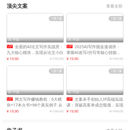
顶尖文案
查看全部
1章1课
1章1课
千启
千启




全面的AI论文写作实战营：
2025AI写作掘金速成班：
九大核心模块，实现从论文小白
掌握AI改写/仿写等核心技能，
到高效产出的跨越
实现单篇文案变现500+
¥ 19.90
¥ 199.00
¥ 19.90
¥ 199.00
1章1课
1章1课
千启
千启




网文写作赚钱教程：6大模
文案杀手创始人IP高端实战
块+17本火书+98个真实例子 从
课：突破高客单成交瓶颈，实现
入门到精通实战方法
IP商业价值最大化
¥ 19.90
¥ 199.00
¥ 19.90
¥ 199.00