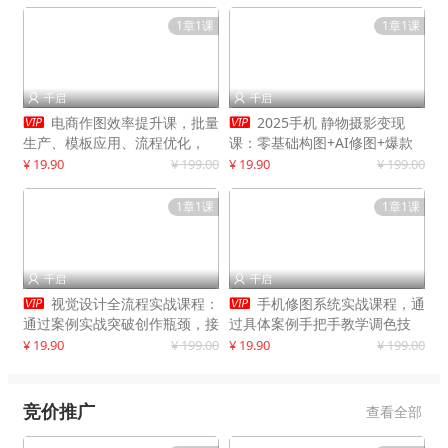
1章1课
1章1课
千启
千启




电商作图效率提升课，批量
2025手机 静物摄影变现
生产、模板应用、流程优化，
课：零基础构图+AI修图+爆款
20+细分品类实操案例，月赚3
创作
¥ 19.90
¥ 199.00
¥ 19.90
¥ 199.00
万
1章1课
1章1课
千启
千启




视觉设计全流程实战课程：
手机修图系统实战课程，通
通过案例实战突破创作瓶颈，接
过具体案例手把手教学调色技
单月入20000+
巧，实现副业变现
¥ 19.90
¥ 199.00
¥ 19.90
¥ 199.00
竞价推广
查看全部