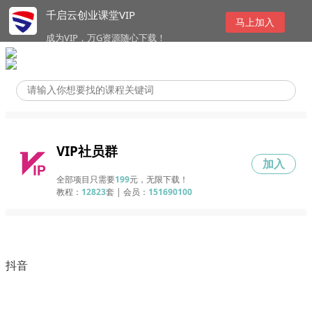
千启云创业课堂VIP
马上加入
成为VIP，万G资源随心下载！
VIP社员群
加入
全部项目只需要
199
元，无限下载！
教程：
12823
套 | 会员：
151690100
抖音