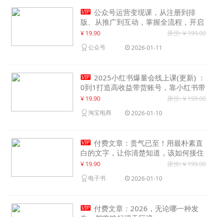

公众号运营变现课，从注册到排
版、从推广到互动，掌握全流程，开启
个人品牌月入30000+
¥ 19.90
原价: ¥ 199.00
公众号
2026-01-11

2025小红书爆量会线上课(更新) ：
0到1打造高收益带货账号，靠小红书带
货年入100w？机会来了！
¥ 19.90
原价: ¥ 199.00
淘宝电商
2026-01-10

付费文章：贵气已至！用最朴素直
白的文字，让你清楚知道，该如何接住
这一次时代的泼天富贵
¥ 19.90
原价: ¥ 199.00
电子书
2026-01-10

付费文章：2026，无论哪一种发