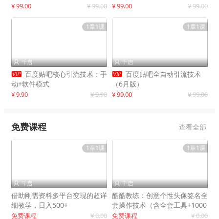
制作
¥ 99.00
¥ 99.00
¥ 99.00
¥ 99.00
1章1课
1章1课
千启
千启




百度贴吧核心引流技术：手
百度贴吧全自动引流技术
动+软件模式
（6月版）
¥ 9.90
¥ 9.90
¥ 99.00
¥ 99.00
免费课程
查看全部
1章1课
1章1课
千启
千启


借助刚需资料多平台变现的超详
酷酷教练：创意个性头像签名全
细教学，日入500+
套操作技术（含全套工具+1000
套模板）
免费课程
¥ 0.00
免费课程
¥ 0.00