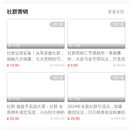
社群营销
查看全部
1章1课
1章1课
千启
千启


社群运营必备！从零搭建社群，
社群营销三节课精华：掌握叠
揭秘六大锦囊、七大营销技巧，
价、大促与金字塔玩法，打造高
打造火爆社群
效营销体系
¥ 19.90
¥ 199.00
¥ 9.90
¥ 99.00
1章1课
1章1课
千启
千启


社群-操盘手实战大课：社群 全
2024年全新社群引流法，加爆
局增长成交实战，小白到大神的
微信玩法，日引精准创业粉兼职
进阶之路
粉200+
¥ 29.90
¥ 299.00
¥ 29.90
¥ 299.00