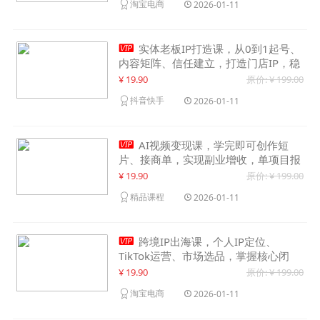
淘宝电商
2026-01-11

实体老板IP打造课，从0到1起号、
内容矩阵、信任建立，打造门店IP，稳
定获客增收
¥ 19.90
原价: ¥ 199.00
抖音快手
2026-01-11

AI视频变现课，学完即可创作短
片、接商单，实现副业增收，单项目报
价可达千元
¥ 19.90
原价: ¥ 199.00
精品课程
2026-01-11

跨境IP出海课，个人IP定位、
TikTok运营、市场选品，掌握核心闭
环，实现月入1万美金+
¥ 19.90
原价: ¥ 199.00
淘宝电商
2026-01-11