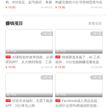
构、ROI设定、起号路径，掌握
构建完整的小红书营销思维与实
平台新规下利润最大化
战能力，案例店铺月销破百万！
¥ 19.90
¥ 199.00
¥ 19.90
¥ 199.00
赚钱项目
查看全部
1章1课
1章1课
千启
千启




AI课程创作效率指南，从调
情感赛道杀疯了，AI 工具
研到PPT、从大纲到海报，工具
加持，小白也能躺赚流量收益
赋能，打造可持续变现产品线
¥ 19.90
¥ 199.00
¥ 19.90
¥ 199.00
1章1课
1章1课
千启
千启




抖音年末福利，无需下载新
Facebook成人用品实战：
APP，3元/单无上限
从0到1运营Fb商城进阶技能，