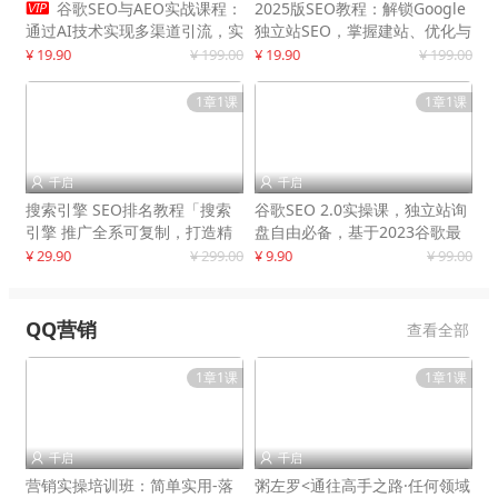

谷歌SEO与AEO实战课程：
2025版SEO教程：解锁Google
通过AI技术实现多渠道引流，实
独立站SEO，掌握建站、优化与
现网站流量增长300%
变现技巧
¥ 19.90
¥ 199.00
¥ 19.90
¥ 199.00
1章1课
1章1课
千启
千启


搜索引擎 SEO排名教程「搜索
谷歌SEO 2.0实操课，独立站询
引擎 推广全系可复制，打造精
盘自由必备，基于2023谷歌最
准被动流量系统
新算法录制
¥ 29.90
¥ 299.00
¥ 9.90
¥ 99.00
QQ营销
查看全部
1章1课
1章1课
千启
千启


营销实操培训班：简单实用-落
粥左罗<通往高手之路·任何领域