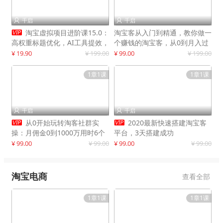
千启
千启



淘宝虚拟项目进阶课15.0：
淘宝客从入门到精通，教你做一
高权重标题优化，AI工具提效，
个赚钱的淘宝客，从0到月入过
自动盈利模式搭建
万
¥ 19.90
¥ 199.00
¥ 99.00
¥ 199.00
1章1课
1章1课
千启
千启




从0开始玩转淘客社群实
2020最新快速搭建淘宝客
操：月佣金0到1000万用时6个
平台，3天搭建成功
月
¥ 99.00
¥ 99.00
¥ 99.00
¥ 99.00
淘宝电商
查看全部
1章1课
1章1课