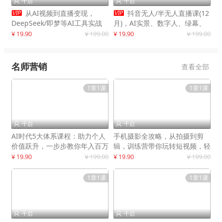
千启
千启




从AI视频到直播变现，
抖音无人/半无人直播课(12
DeepSeek/即梦等AI工具实战
月)，AI实景、数字人、绿幕、
教学，生产爆款视频，打造高流
多种玩法、24小时自动盈利
¥ 19.90
¥ 199.00
¥ 19.90
¥ 199.00
量账号
名师营销
查看全部
1章1课
1章1课
千启
千启


AI时代5大体系课程：助力个人
手机摄影全攻略，从拍摄到剪
价值跃升，一步步教你年入百万
辑，训练营带你玩转短视频，轻
松拍大片
¥ 19.90
¥ 199.00
¥ 19.90
¥ 199.00
1章1课
1章1课
千启
千启

