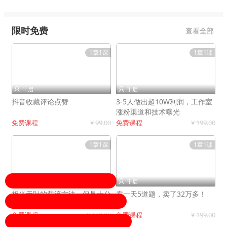
限时免费
查看全部
1章1课
1章1课
千启
千启


抖音收藏评论点赞
3-5人做出超10W利润，工作室
涨粉渠道和技术曝光
免费课程
¥ 99.00
免费课程
¥ 199.00
1章1课
1章1课
千启
千启


相当无耻的截流方法，但是十分
卖一天5道题，卖了32万多！
有效！
免费课程
¥ 199.00
免费课程
¥ 199.00