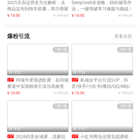
2025京东运营全方位解析：从
DeepSeek全攻略，轻松辅导作
商品定向到快车权重，助力商家
业，一键突破学习难题与挑战！
打造爆款商品
¥ 19.90
¥ 199.00
¥ 19.90
¥ 199.00
爆粉引流
查看全部
1章1课
1章1课
千启
千启




同城号变现进阶课：在同城
私域全平台引流SOP，抖
赛道中实现精准引流与高效变
音/快手/小红书/微信/QQ/B站/
现，单店月引流成交额提升50%
闲鱼等，技术合集，高效转化公
¥ 19.90
¥ 199.00
¥ 19.90
¥ 199.00
域流量
1章1课
1章1课
千启
千启




2026抖音全域课，流量结
小红书商业运营实战课程：