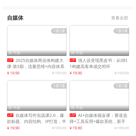
自媒体
查看全部
1章1课
1章1课
千启
千启




2025自媒体商业体构建大
强人设变现黑皮书：从0到
课-第5期，流量思维+内容体系
1构建高客单成交闭环
+变现闭环，打造个人可持续生
¥ 19.90
¥ 199.00
¥ 19.90
¥ 199.00
意
1章1课
1章1课
千启
千启




自媒体写作实战课2.0，爆
AI+自媒体掘金课：赛道选
款标题、内容结构、IP打造，半
择+工具应用+爆款系统，新手
年复制30万粉月入10万+
快速起步，副业月入8000+
¥ 19.90
¥ 199.00
¥ 19.90
¥ 199.00