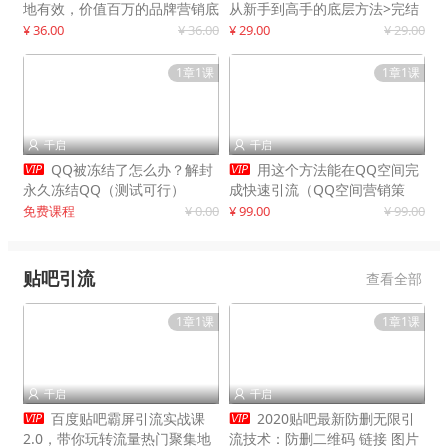
地有效，价值百万的品牌营销底
从新手到高手的底层方法>完结
层逻辑
¥ 36.00
¥ 36.00
¥ 29.00
¥ 29.00
1章1课
1章1课
千启
千启




QQ被冻结了怎么办？解封
用这个方法能在QQ空间完
永久冻结QQ（测试可行）
成快速引流（QQ空间营销策
略）
免费课程
¥ 0.00
¥ 99.00
¥ 99.00
贴吧引流
查看全部
1章1课
1章1课
千启
千启




百度贴吧霸屏引流实战课
2020贴吧最新防删无限引
2.0，带你玩转流量热门聚集地
流技术：防删二维码 链接 图片