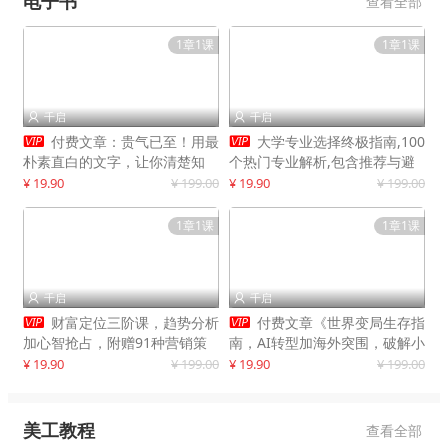
电子书
查看全部
1章1课
1章1课
千启
千启




付费文章：贵气已至！用最
大学专业选择终极指南,100
朴素直白的文字，让你清楚知
个热门专业解析,包含推荐与避
道，该如何接住这一次时代的泼
雷实用建议
¥ 19.90
¥ 199.00
¥ 19.90
¥ 199.00
天富贵
1章1课
1章1课
千启
千启




财富定位三阶课，趋势分析
付费文章《世界变局生存指
加心智抢占，附赠91种营销策
南，AI转型加海外突围，破解小
略模型
城市生存陷阱》
¥ 19.90
¥ 199.00
¥ 19.90
¥ 199.00
美工教程
查看全部