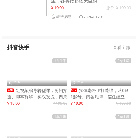
生，都将掀起滔天巨浪
¥ 19.90
原价: ¥ 199.00
精品课程
2026-01-10
抖音快手
查看全部
1章1课
1章1课
千启
千启




短视频编导转型课，剪辑拍
实体老板IP打造课，从0到
摄、脚本拆解、实战投流，四周
1起号、内容矩阵、信任建立，
系统教学，快速入行月入2w+
打造门店IP，稳定获客增收
¥ 19.90
¥ 199.00
¥ 19.90
¥ 199.00
1章1课
1章1课