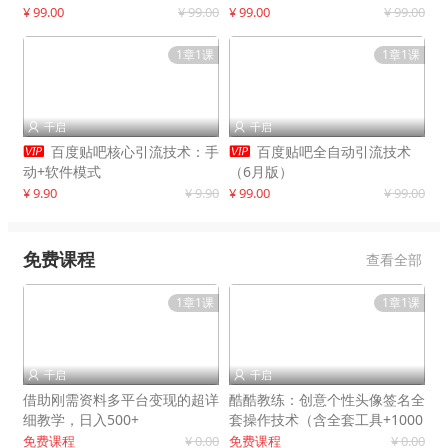
制作
¥ 99.00
¥ 99.00
¥ 99.00
¥ 99.00
1章1课
1章1课
千启
千启




百度贴吧核心引流技术：手
百度贴吧全自动引流技术
动+软件模式
（6月版）
¥ 9.90
¥ 9.90
¥ 99.00
¥ 99.00
免费课程
查看全部
1章1课
1章1课
千启
千启


借助刚需资料多平台变现的超详
酷酷教练：创意个性头像签名全
细教学，日入500+
套操作技术（含全套工具+1000
套模板）
免费课程
¥ 0.00
免费课程
¥ 0.00