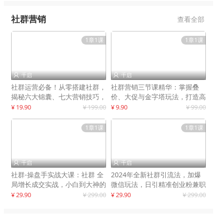
社群营销
查看全部
1章1课
1章1课
千启
千启


社群运营必备！从零搭建社群，
社群营销三节课精华：掌握叠
揭秘六大锦囊、七大营销技巧，
价、大促与金字塔玩法，打造高
打造火爆社群
效营销体系
¥ 19.90
¥ 199.00
¥ 9.90
¥ 99.00
1章1课
1章1课
千启
千启


社群-操盘手实战大课：社群 全
2024年全新社群引流法，加爆
局增长成交实战，小白到大神的
微信玩法，日引精准创业粉兼职
进阶之路
粉200+
¥ 29.90
¥ 299.00
¥ 29.90
¥ 299.00