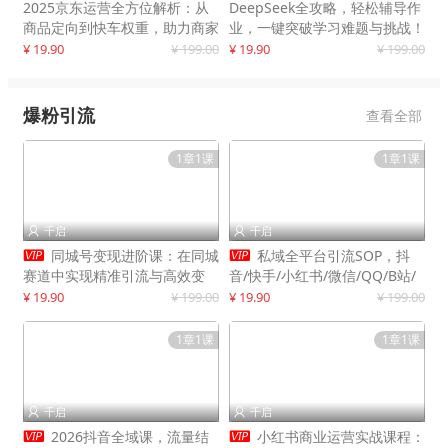
2025京东运营全方位解析：从
DeepSeek全攻略，轻松辅导作
商品定向到快车权重，助力商家
业，一键突破学习难题与挑战！
打造爆款商品
¥ 19.90
¥ 199.00
¥ 19.90
¥ 199.00
爆粉引流
查看全部
1章1课
1章1课
千启
千启




同城号变现进阶课：在同城
私域全平台引流SOP，抖
赛道中实现精准引流与高效变
音/快手/小红书/微信/QQ/B站/
现，单店月引流成交额提升50%
闲鱼等，技术合集，高效转化公
¥ 19.90
¥ 199.00
¥ 19.90
¥ 199.00
域流量
1章1课
1章1课
千启
千启




2026抖音全域课，流量结
小红书商业运营实战课程：