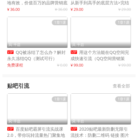
地有效，价值百万的品牌营销底
从新手到高手的底层方法>完结
层逻辑
¥ 36.00
¥ 36.00
¥ 29.00
¥ 29.00
1章1课
1章1课
千启
千启




QQ被冻结了怎么办？解封
用这个方法能在QQ空间完
永久冻结QQ（测试可行）
成快速引流（QQ空间营销策
略）
免费课程
¥ 0.00
¥ 99.00
¥ 99.00
贴吧引流
查看全部
1章1课
1章1课
千启
千启




百度贴吧霸屏引流实战课
2020贴吧最新防删无限引
2.0，带你玩转流量热门聚集地
流技术：防删二维码 链接 图片