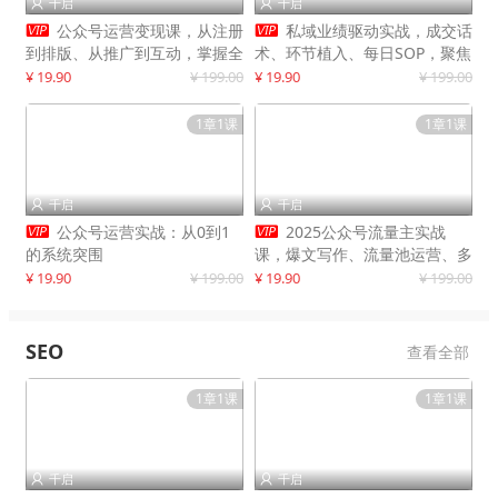
千启
千启




公众号运营变现课，从注册
私域业绩驱动实战，成交话
到排版、从推广到互动，掌握全
术、环节植入、每日SOP，聚焦
流程，开启个人品牌月入
增长，驱动营收持续突破
¥ 19.90
¥ 199.00
¥ 19.90
¥ 199.00
30000+
1章1课
1章1课
千启
千启




公众号运营实战：从0到1
2025公众号流量主实战
的系统突围
课，爆文写作、流量池运营、多
平台分发，新手日入千元月赚5
¥ 19.90
¥ 199.00
¥ 19.90
¥ 199.00
万+更新11月
SEO
查看全部
1章1课
1章1课
千启
千启

