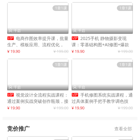
1章1课
1章1课
千启
千启




电商作图效率提升课，批量
2025手机 静物摄影变现
生产、模板应用、流程优化，
课：零基础构图+AI修图+爆款
20+细分品类实操案例，月赚3
创作
¥ 19.90
¥ 199.00
¥ 19.90
¥ 199.00
万
1章1课
1章1课
千启
千启




视觉设计全流程实战课程：
手机修图系统实战课程，通
通过案例实战突破创作瓶颈，接
过具体案例手把手教学调色技
单月入20000+
巧，实现副业变现
¥ 19.90
¥ 199.00
¥ 19.90
¥ 199.00
竞价推广
查看全部