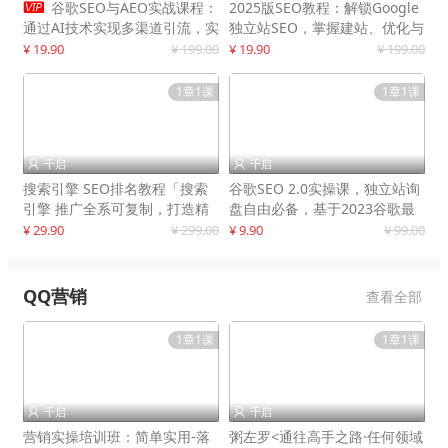

谷歌SEO与AEO实战课程：
2025版SEO教程：解锁Google
通过AI技术实现多渠道引流，实
独立站SEO，掌握建站、优化与
现网站流量增长300%
变现技巧
¥ 19.90
¥ 199.00
¥ 19.90
¥ 199.00
1章1课
1章1课
千启
千启


搜索引擎 SEO排名教程「搜索
谷歌SEO 2.0实操课，独立站询
引擎 推广全系可复制，打造精
盘自由必备，基于2023谷歌最
准被动流量系统
新算法录制
¥ 29.90
¥ 299.00
¥ 9.90
¥ 99.00
QQ营销
查看全部
1章1课
1章1课
千启
千启


营销实操培训班：简单实用-落
粥左罗<通往高手之路·任何领域