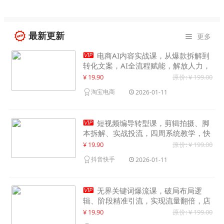
最新更新
更多


电商AI内容实战课，从爆款拆解到
转化文案，AI全流程赋能，解放人力，
单月节省内容成本数万元
¥ 19.90
原价: ¥ 199.00
淘宝电商
2026-01-11

短视频编导转型课，剪辑拍摄、脚
本拆解、实战投流，四周系统教学，快
速入行月入2w+
¥ 19.90
原价: ¥ 199.00
抖音快手
2026-01-11

无界关键词爆流课，破局布局逻
辑、阶段精准引流，实现流量翻倍，店
铺业绩增长50%+
¥ 19.90
原价: ¥ 199.00