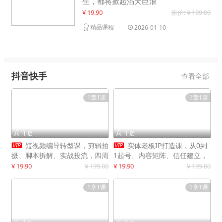
生，都将掀起滔天巨浪
¥ 19.90
原价: ¥ 199.00
精品课程
2026-01-10
抖音快手
查看全部
1章1课
1章1课
千启
千启




短视频编导转型课，剪辑拍
实体老板IP打造课，从0到
摄、脚本拆解、实战投流，四周
1起号、内容矩阵、信任建立，
系统教学，快速入行月入2w+
打造门店IP，稳定获客增收
¥ 19.90
¥ 199.00
¥ 19.90
¥ 199.00
1章1课
1章1课