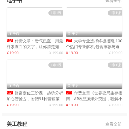
电子书
查看全部
1章1课
1章1课
千启
千启




付费文章：贵气已至！用最
大学专业选择终极指南,100
朴素直白的文字，让你清楚知
个热门专业解析,包含推荐与避
道，该如何接住这一次时代的泼
雷实用建议
¥ 19.90
¥ 199.00
¥ 19.90
¥ 199.00
天富贵
1章1课
1章1课
千启
千启




财富定位三阶课，趋势分析
付费文章《世界变局生存指
加心智抢占，附赠91种营销策
南，AI转型加海外突围，破解小
略模型
城市生存陷阱》
¥ 19.90
¥ 199.00
¥ 19.90
¥ 199.00
美工教程
查看全部