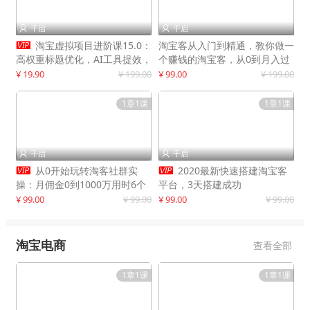
千启
千启



淘宝虚拟项目进阶课15.0：
淘宝客从入门到精通，教你做一
高权重标题优化，AI工具提效，
个赚钱的淘宝客，从0到月入过
自动盈利模式搭建
万
¥ 19.90
¥ 199.00
¥ 99.00
¥ 199.00
1章1课
1章1课
千启
千启




从0开始玩转淘客社群实
2020最新快速搭建淘宝客
操：月佣金0到1000万用时6个
平台，3天搭建成功
月
¥ 99.00
¥ 99.00
¥ 99.00
¥ 99.00
淘宝电商
查看全部
1章1课
1章1课