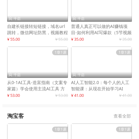
千启
千启


自建长链接转短链接，域名url
普通人真正可以做的AI赚钱项
跳转，微信网址防黑，视频教程
目-如何利用AI写爆款（5节视频
手把手教你
课）
¥ 55.00
¥ 55.00
¥ 35.00
¥ 35.00
1章1课
1章1课
千启
千启


从0-1AI工具-造富指南（文案专
AI人工智能2.0：每个人的人工
家篇）学会使用主流AI工具 方
智能课：从现在开始学习AI
法和心法的融合
¥ 53.00
¥ 53.00
¥ 41.00
¥ 41.00
淘宝客
查看全部
1章1课
1章1课