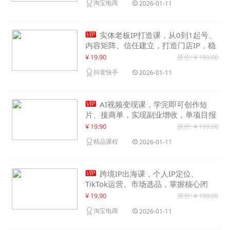
淘宝电商
2026-01-11

实体老板IP打造课，从0到1起号、
内容矩阵、信任建立，打造门店IP，稳
定获客增收
¥ 19.90
原价: ¥ 199.00
抖音快手
2026-01-11

AI视频变现课，学完即可创作短
片、接商单，实现副业增收，单项目报
价可达千元
¥ 19.90
原价: ¥ 199.00
精品课程
2026-01-11

跨境IP出海课，个人IP定位、
TikTok运营、市场选品，掌握核心闭
环，实现月入1万美金+
¥ 19.90
原价: ¥ 199.00
淘宝电商
2026-01-11