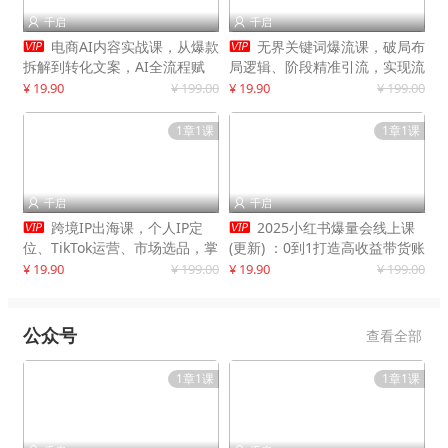
千启
千启




电商AI内容实战课，从爆款
无界关键词爆流课，破局布
拆解到转化文案，AI全流程赋
局逻辑、阶段精准引流，实现流
能，解放人力，单月节省内容成
量翻倍，店铺业绩增长50%+
¥ 19.90
¥ 199.00
¥ 19.90
¥ 199.00
本数万元
1章1课
1章1课
千启
千启




跨境IP出海课，个人IP定
2025小红书爆量会线上课
位、TikTok运营、市场选品，掌
(更新) ：0到1打造高收益带货账
握核心闭环，实现月入1万美金
号，靠小红书带货年入100w？
¥ 19.90
¥ 199.00
¥ 19.90
¥ 199.00
+
机会来了！
公众号
查看全部
1章1课
1章1课