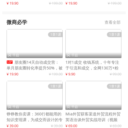
快速提升订单转化与店铺收益
¥ 19.90
¥ 199.00
¥ 19.90
¥ 199.00
微商必学
查看全部
1章1课
1章1课
千启
千启



朋友圈14天自动成交营：
1对1成交 收钱系统，十年专注
单月朋友圈转化率提升50%，被
于引流和成交，全网130万+粉
动收入超3万元
丝
¥ 19.90
¥ 199.00
¥ 9.90
¥ 99.00
1章1课
1章1课
千启
千启


铮铮教你卖课：360行都能用的
Mia外贸获客渠道外贸流程外贸
知识变现课，为成交而设计的专
英语洽谈外贸实战培训（视频
属课程
课）价值399元
¥ 39.00
¥ 39.00
¥ 69.00
¥ 69.00