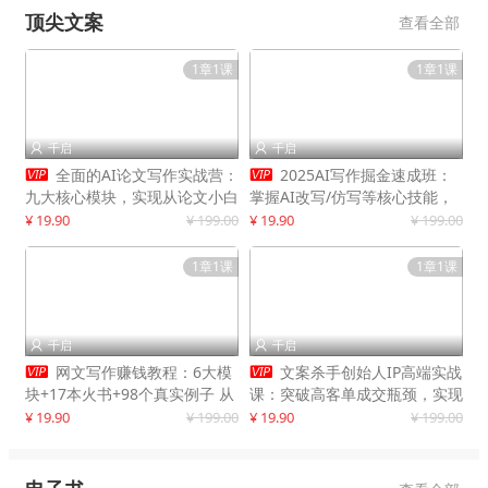
顶尖文案
查看全部
1章1课
1章1课
千启
千启




全面的AI论文写作实战营：
2025AI写作掘金速成班：
九大核心模块，实现从论文小白
掌握AI改写/仿写等核心技能，
到高效产出的跨越
实现单篇文案变现500+
¥ 19.90
¥ 199.00
¥ 19.90
¥ 199.00
1章1课
1章1课
千启
千启




网文写作赚钱教程：6大模
文案杀手创始人IP高端实战
块+17本火书+98个真实例子 从
课：突破高客单成交瓶颈，实现
入门到精通实战方法
IP商业价值最大化
¥ 19.90
¥ 199.00
¥ 19.90
¥ 199.00