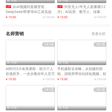
千启
千启




从AI视频到直播变现，
抖音无人/半无人直播课(12
DeepSeek/即梦等AI工具实战
月)，AI实景、数字人、绿幕、
教学，生产爆款视频，打造高流
多种玩法、24小时自动盈利
¥ 19.90
¥ 199.00
¥ 19.90
¥ 199.00
量账号
名师营销
查看全部
1章1课
1章1课
千启
千启


AI时代5大体系课程：助力个人
手机摄影全攻略，从拍摄到剪
价值跃升，一步步教你年入百万
辑，训练营带你玩转短视频，轻
松拍大片
¥ 19.90
¥ 199.00
¥ 19.90
¥ 199.00
1章1课
1章1课
千启
千启

