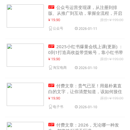

公众号运营变现课，从注册到排
版、从推广到互动，掌握全流程，开启
个人品牌月入30000+
¥ 19.90
原价: ¥ 199.00
公众号
2026-01-11

2025小红书爆量会线上课(更新) ：
0到1打造高收益带货账号，靠小红书带
货年入100w？机会来了！
¥ 19.90
原价: ¥ 199.00
淘宝电商
2026-01-10

付费文章：贵气已至！用最朴素直
白的文字，让你清楚知道，该如何接住
这一次时代的泼天富贵
¥ 19.90
原价: ¥ 199.00
电子书
2026-01-10

付费文章：2026，无论哪一种发