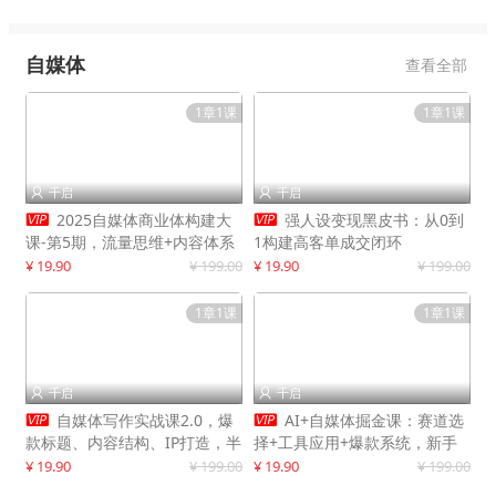
自媒体
查看全部
1章1课
1章1课
千启
千启




2025自媒体商业体构建大
强人设变现黑皮书：从0到
课-第5期，流量思维+内容体系
1构建高客单成交闭环
+变现闭环，打造个人可持续生
¥ 19.90
¥ 199.00
¥ 19.90
¥ 199.00
意
1章1课
1章1课
千启
千启




自媒体写作实战课2.0，爆
AI+自媒体掘金课：赛道选
款标题、内容结构、IP打造，半
择+工具应用+爆款系统，新手
年复制30万粉月入10万+
快速起步，副业月入8000+
¥ 19.90
¥ 199.00
¥ 19.90
¥ 199.00