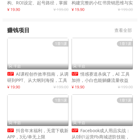
构、ROI设定、起号路径，掌握
构建完整的小红书营销思维与实
平台新规下利润最大化
战能力，案例店铺月销破百万！
¥ 19.90
¥ 199.00
¥ 19.90
¥ 199.00
赚钱项目
查看全部
1章1课
1章1课
千启
千启




AI课程创作效率指南，从调
情感赛道杀疯了，AI 工具
研到PPT、从大纲到海报，工具
加持，小白也能躺赚流量收益
赋能，打造可持续变现产品线
¥ 19.90
¥ 199.00
¥ 19.90
¥ 199.00
1章1课
1章1课
千启
千启




抖音年末福利，无需下载新
Facebook成人用品实战：
APP，3元/单无上限
从0到1运营Fb商城进阶技能，