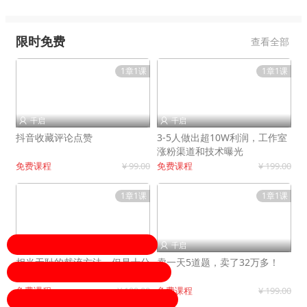
限时免费
查看全部
1章1课
1章1课
千启
千启


抖音收藏评论点赞
3-5人做出超10W利润，工作室
涨粉渠道和技术曝光
免费课程
¥ 99.00
免费课程
¥ 199.00
1章1课
1章1课
千启
千启


相当无耻的截流方法，但是十分
卖一天5道题，卖了32万多！
有效！
免费课程
¥ 199.00
免费课程
¥ 199.00