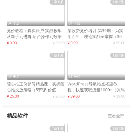
1章1课
1章1课
千启
千启


竞价教程：真实账户 实战教学
某收费竞价培训-第39期：为实
从新手到进阶·后台操作到数据
用而生，理论实战全掌握（30
优化
节课）
¥ 9.90
¥ 99.00
¥ 9.90
¥ 99.00
1章1课
1章1课
千启
千启


随心推正价起号精品课，实操随
WordPress导航站点搭建教
心推投放策略（5节课-价值
程，快速获取流量1000+（源码
298）
+教程）
¥ 26.00
¥ 26.00
¥ 39.00
¥ 39.00
精品软件
查看全部
1章1课
1章1课