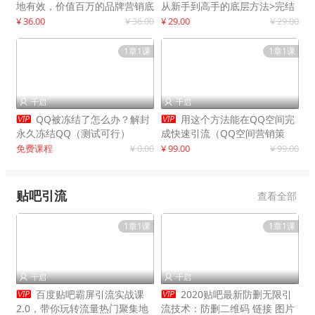
地有效，价值百万的品牌营销底
从新手到高手的底层方法>完结
层逻辑
¥ 36.00
¥ 36.00
¥ 29.00
¥ 29.00
1章1课
1章1课
千启
千启




QQ被冻结了怎么办？解封
用这个方法能在QQ空间完
永久冻结QQ（测试可行）
成快速引流（QQ空间营销策
略）
免费课程
¥ 0.00
¥ 99.00
¥ 99.00
贴吧引流
查看全部
1章1课
1章1课
千启
千启




百度贴吧霸屏引流实战课
2020贴吧最新防删无限引
2.0，带你玩转流量热门聚集地
流技术：防删二维码 链接 图片