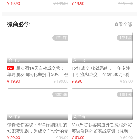
快速提升订单转化与店铺收益
¥ 19.90
¥ 199.00
¥ 19.90
¥ 199.00
微商必学
查看全部
1章1课
1章1课
千启
千启



朋友圈14天自动成交营：
1对1成交 收钱系统，十年专注
单月朋友圈转化率提升50%，被
于引流和成交，全网130万+粉
动收入超3万元
丝
¥ 19.90
¥ 199.00
¥ 9.90
¥ 99.00
1章1课
1章1课
千启
千启


铮铮教你卖课：360行都能用的
Mia外贸获客渠道外贸流程外贸
知识变现课，为成交而设计的专
英语洽谈外贸实战培训（视频
属课程
课）价值399元
¥ 39.00
¥ 39.00
¥ 69.00
¥ 69.00