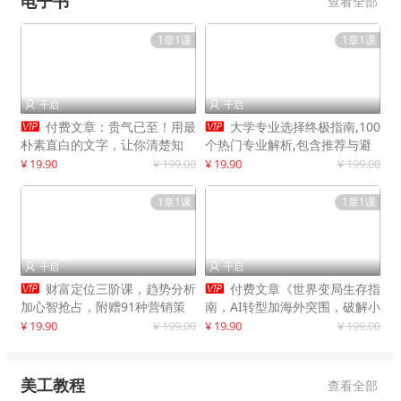
电子书
查看全部
1章1课
1章1课
千启
千启




付费文章：贵气已至！用最
大学专业选择终极指南,100
朴素直白的文字，让你清楚知
个热门专业解析,包含推荐与避
道，该如何接住这一次时代的泼
雷实用建议
¥ 19.90
¥ 199.00
¥ 19.90
¥ 199.00
天富贵
1章1课
1章1课
千启
千启




财富定位三阶课，趋势分析
付费文章《世界变局生存指
加心智抢占，附赠91种营销策
南，AI转型加海外突围，破解小
略模型
城市生存陷阱》
¥ 19.90
¥ 199.00
¥ 19.90
¥ 199.00
美工教程
查看全部