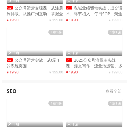
千启
千启




公众号运营变现课，从注册
私域业绩驱动实战，成交话
到排版、从推广到互动，掌握全
术、环节植入、每日SOP，聚焦
流程，开启个人品牌月入
增长，驱动营收持续突破
¥ 19.90
¥ 199.00
¥ 19.90
¥ 199.00
30000+
1章1课
1章1课
千启
千启




公众号运营实战：从0到1
2025公众号流量主实战
的系统突围
课，爆文写作、流量池运营、多
平台分发，新手日入千元月赚5
¥ 19.90
¥ 199.00
¥ 19.90
¥ 199.00
万+更新11月
SEO
查看全部
1章1课
1章1课
千启
千启

