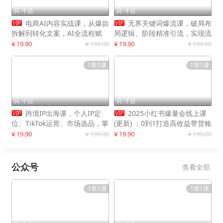
千启
千启




电商AI内容实战课，从爆款
无界关键词爆流课，破局布
拆解到转化文案，AI全流程赋
局逻辑、阶段精准引流，实现流
能，解放人力，单月节省内容成
量翻倍，店铺业绩增长50%+
¥ 19.90
¥ 199.00
¥ 19.90
¥ 199.00
本数万元
1章1课
1章1课
千启
千启




跨境IP出海课，个人IP定
2025小红书爆量会线上课
位、TikTok运营、市场选品，掌
(更新) ：0到1打造高收益带货账
握核心闭环，实现月入1万美金
号，靠小红书带货年入100w？
¥ 19.90
¥ 199.00
¥ 19.90
¥ 199.00
+
机会来了！
公众号
查看全部
1章1课
1章1课