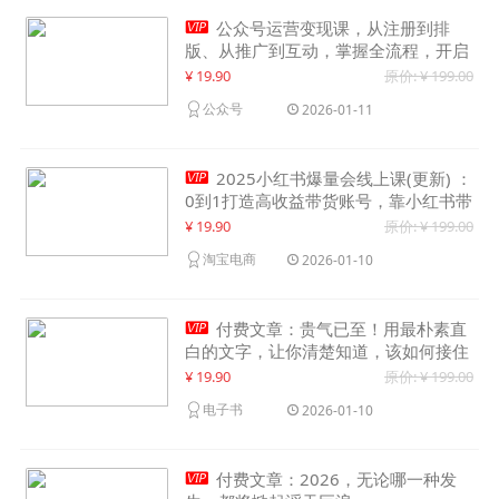

公众号运营变现课，从注册到排
版、从推广到互动，掌握全流程，开启
个人品牌月入30000+
¥ 19.90
原价: ¥ 199.00
公众号
2026-01-11

2025小红书爆量会线上课(更新) ：
0到1打造高收益带货账号，靠小红书带
货年入100w？机会来了！
¥ 19.90
原价: ¥ 199.00
淘宝电商
2026-01-10

付费文章：贵气已至！用最朴素直
白的文字，让你清楚知道，该如何接住
这一次时代的泼天富贵
¥ 19.90
原价: ¥ 199.00
电子书
2026-01-10

付费文章：2026，无论哪一种发