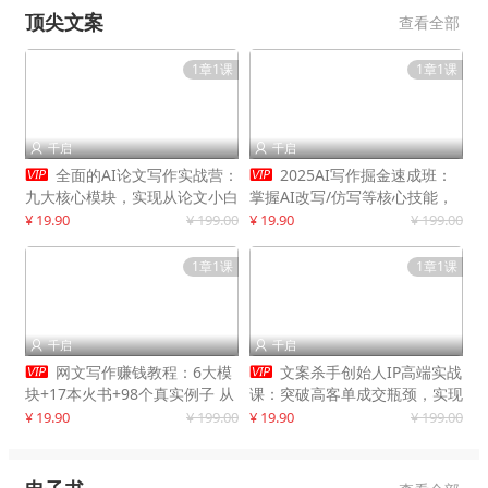
顶尖文案
查看全部
1章1课
1章1课
千启
千启




全面的AI论文写作实战营：
2025AI写作掘金速成班：
九大核心模块，实现从论文小白
掌握AI改写/仿写等核心技能，
到高效产出的跨越
实现单篇文案变现500+
¥ 19.90
¥ 199.00
¥ 19.90
¥ 199.00
1章1课
1章1课
千启
千启




网文写作赚钱教程：6大模
文案杀手创始人IP高端实战
块+17本火书+98个真实例子 从
课：突破高客单成交瓶颈，实现
入门到精通实战方法
IP商业价值最大化
¥ 19.90
¥ 199.00
¥ 19.90
¥ 199.00