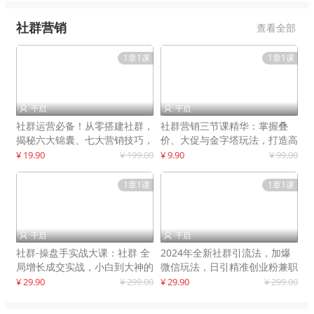
社群营销
查看全部
1章1课
1章1课
千启
千启


社群运营必备！从零搭建社群，
社群营销三节课精华：掌握叠
揭秘六大锦囊、七大营销技巧，
价、大促与金字塔玩法，打造高
打造火爆社群
效营销体系
¥ 19.90
¥ 199.00
¥ 9.90
¥ 99.00
1章1课
1章1课
千启
千启


社群-操盘手实战大课：社群 全
2024年全新社群引流法，加爆
局增长成交实战，小白到大神的
微信玩法，日引精准创业粉兼职
进阶之路
粉200+
¥ 29.90
¥ 299.00
¥ 29.90
¥ 299.00