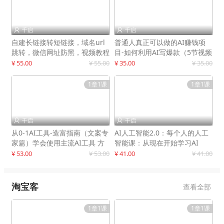
千启
千启


自建长链接转短链接，域名url
普通人真正可以做的AI赚钱项
跳转，微信网址防黑，视频教程
目-如何利用AI写爆款（5节视频
手把手教你
课）
¥ 55.00
¥ 55.00
¥ 35.00
¥ 35.00
1章1课
1章1课
千启
千启


从0-1AI工具-造富指南（文案专
AI人工智能2.0：每个人的人工
家篇）学会使用主流AI工具 方
智能课：从现在开始学习AI
法和心法的融合
¥ 53.00
¥ 53.00
¥ 41.00
¥ 41.00
淘宝客
查看全部
1章1课
1章1课