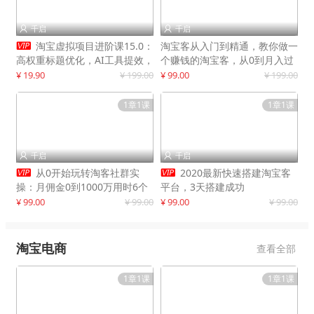
千启
千启



淘宝虚拟项目进阶课15.0：
淘宝客从入门到精通，教你做一
高权重标题优化，AI工具提效，
个赚钱的淘宝客，从0到月入过
自动盈利模式搭建
万
¥ 19.90
¥ 199.00
¥ 99.00
¥ 199.00
1章1课
1章1课
千启
千启




从0开始玩转淘客社群实
2020最新快速搭建淘宝客
操：月佣金0到1000万用时6个
平台，3天搭建成功
月
¥ 99.00
¥ 99.00
¥ 99.00
¥ 99.00
淘宝电商
查看全部
1章1课
1章1课