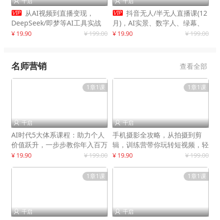
千启
千启




从AI视频到直播变现，
抖音无人/半无人直播课(12
DeepSeek/即梦等AI工具实战
月)，AI实景、数字人、绿幕、
教学，生产爆款视频，打造高流
多种玩法、24小时自动盈利
¥ 19.90
¥ 199.00
¥ 19.90
¥ 199.00
量账号
名师营销
查看全部
1章1课
1章1课
千启
千启


AI时代5大体系课程：助力个人
手机摄影全攻略，从拍摄到剪
价值跃升，一步步教你年入百万
辑，训练营带你玩转短视频，轻
松拍大片
¥ 19.90
¥ 199.00
¥ 19.90
¥ 199.00
1章1课
1章1课
千启
千启

