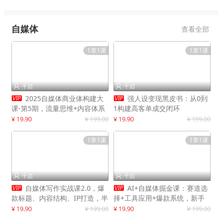
自媒体
查看全部
1章1课
1章1课
千启
千启




2025自媒体商业体构建大
强人设变现黑皮书：从0到
课-第5期，流量思维+内容体系
1构建高客单成交闭环
+变现闭环，打造个人可持续生
¥ 19.90
¥ 199.00
¥ 19.90
¥ 199.00
意
1章1课
1章1课
千启
千启




自媒体写作实战课2.0，爆
AI+自媒体掘金课：赛道选
款标题、内容结构、IP打造，半
择+工具应用+爆款系统，新手
年复制30万粉月入10万+
快速起步，副业月入8000+
¥ 19.90
¥ 199.00
¥ 19.90
¥ 199.00