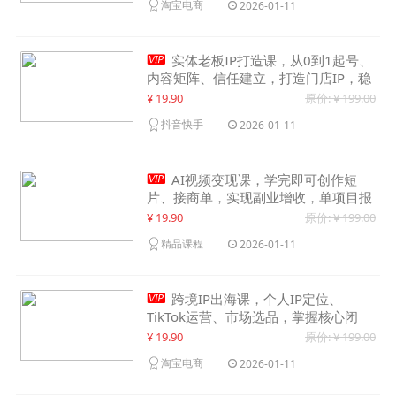
淘宝电商
2026-01-11

实体老板IP打造课，从0到1起号、
内容矩阵、信任建立，打造门店IP，稳
定获客增收
¥ 19.90
原价: ¥ 199.00
抖音快手
2026-01-11

AI视频变现课，学完即可创作短
片、接商单，实现副业增收，单项目报
价可达千元
¥ 19.90
原价: ¥ 199.00
精品课程
2026-01-11

跨境IP出海课，个人IP定位、
TikTok运营、市场选品，掌握核心闭
环，实现月入1万美金+
¥ 19.90
原价: ¥ 199.00
淘宝电商
2026-01-11