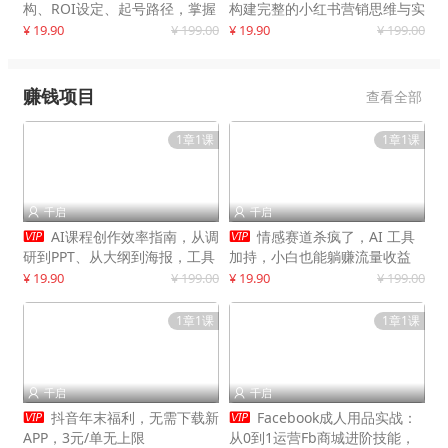
构、ROI设定、起号路径，掌握
构建完整的小红书营销思维与实
平台新规下利润最大化
战能力，案例店铺月销破百万！
¥ 19.90
¥ 199.00
¥ 19.90
¥ 199.00
赚钱项目
查看全部
1章1课
1章1课
千启
千启




AI课程创作效率指南，从调
情感赛道杀疯了，AI 工具
研到PPT、从大纲到海报，工具
加持，小白也能躺赚流量收益
赋能，打造可持续变现产品线
¥ 19.90
¥ 199.00
¥ 19.90
¥ 199.00
1章1课
1章1课
千启
千启




抖音年末福利，无需下载新
Facebook成人用品实战：
APP，3元/单无上限
从0到1运营Fb商城进阶技能，