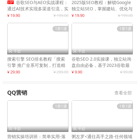

谷歌SEO与AEO实战课程：
2025版SEO教程：解锁Google
通过AI技术实现多渠道引流，实
独立站SEO，掌握建站、优化与
现网站流量增长300%
变现技巧
¥ 19.90
¥ 199.00
¥ 19.90
¥ 199.00
1章1课
1章1课
千启
千启


搜索引擎 SEO排名教程「搜索
谷歌SEO 2.0实操课，独立站询
引擎 推广全系可复制，打造精
盘自由必备，基于2023谷歌最
准被动流量系统
新算法录制
¥ 29.90
¥ 299.00
¥ 9.90
¥ 99.00
QQ营销
查看全部
1章1课
1章1课
千启
千启


营销实操培训班：简单实用-落
粥左罗<通往高手之路·任何领域