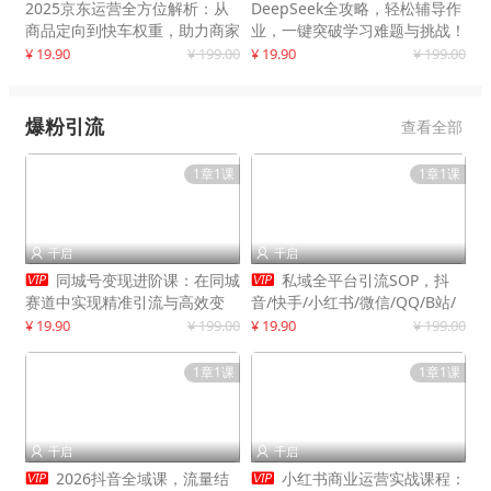
2025京东运营全方位解析：从
DeepSeek全攻略，轻松辅导作
商品定向到快车权重，助力商家
业，一键突破学习难题与挑战！
打造爆款商品
¥ 19.90
¥ 199.00
¥ 19.90
¥ 199.00
爆粉引流
查看全部
1章1课
1章1课
千启
千启




同城号变现进阶课：在同城
私域全平台引流SOP，抖
赛道中实现精准引流与高效变
音/快手/小红书/微信/QQ/B站/
现，单店月引流成交额提升50%
闲鱼等，技术合集，高效转化公
¥ 19.90
¥ 199.00
¥ 19.90
¥ 199.00
域流量
1章1课
1章1课
千启
千启




2026抖音全域课，流量结
小红书商业运营实战课程：