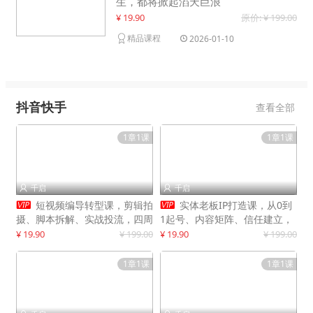
生，都将掀起滔天巨浪
¥ 19.90
原价: ¥ 199.00
精品课程
2026-01-10
抖音快手
查看全部
1章1课
1章1课
千启
千启




短视频编导转型课，剪辑拍
实体老板IP打造课，从0到
摄、脚本拆解、实战投流，四周
1起号、内容矩阵、信任建立，
系统教学，快速入行月入2w+
打造门店IP，稳定获客增收
¥ 19.90
¥ 199.00
¥ 19.90
¥ 199.00
1章1课
1章1课