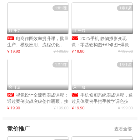
1章1课
1章1课
千启
千启




电商作图效率提升课，批量
2025手机 静物摄影变现
生产、模板应用、流程优化，
课：零基础构图+AI修图+爆款
20+细分品类实操案例，月赚3
创作
¥ 19.90
¥ 199.00
¥ 19.90
¥ 199.00
万
1章1课
1章1课
千启
千启




视觉设计全流程实战课程：
手机修图系统实战课程，通
通过案例实战突破创作瓶颈，接
过具体案例手把手教学调色技
单月入20000+
巧，实现副业变现
¥ 19.90
¥ 199.00
¥ 19.90
¥ 199.00
竞价推广
查看全部