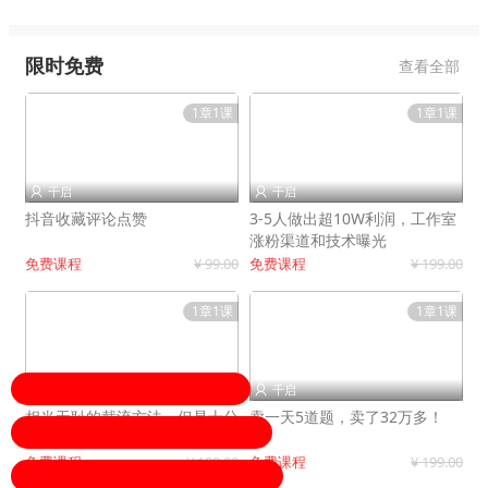
限时免费
查看全部
1章1课
1章1课
千启
千启


抖音收藏评论点赞
3-5人做出超10W利润，工作室
涨粉渠道和技术曝光
免费课程
¥ 99.00
免费课程
¥ 199.00
1章1课
1章1课
千启
千启


相当无耻的截流方法，但是十分
卖一天5道题，卖了32万多！
有效！
免费课程
¥ 199.00
免费课程
¥ 199.00