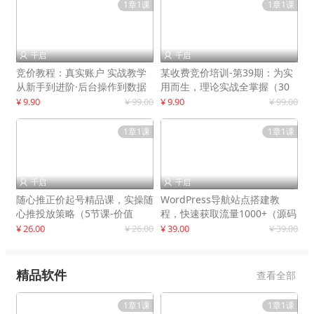
1章1课
1章1课
千启
千启


竞价教程：真实账户 实战教学
某收费竞价培训-第39期：为实
从新手到进阶·后台操作到数据
用而生，理论实战全掌握（30
优化
节课）
¥ 9.90
¥ 99.00
¥ 9.90
¥ 99.00
1章1课
1章1课
千启
千启


随心推正价起号精品课，实操随
WordPress导航站点搭建教
心推投放策略（5节课-价值
程，快速获取流量1000+（源码
298）
+教程）
¥ 26.00
¥ 26.00
¥ 39.00
¥ 39.00
精品软件
查看全部
1章1课
1章1课