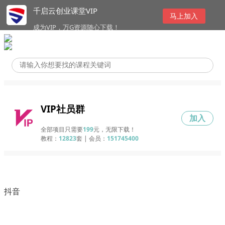
千启云创业课堂VIP
马上加入
成为VIP，万G资源随心下载！
VIP社员群
加入
全部项目只需要
199
元，无限下载！
教程：
12823
套 | 会员：
151745400
抖音