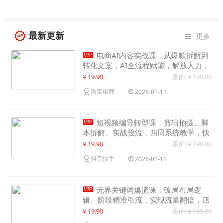
最新更新
更多


电商AI内容实战课，从爆款拆解到
转化文案，AI全流程赋能，解放人力，
单月节省内容成本数万元
¥ 19.90
原价: ¥ 199.00
淘宝电商
2026-01-11

短视频编导转型课，剪辑拍摄、脚
本拆解、实战投流，四周系统教学，快
速入行月入2w+
¥ 19.90
原价: ¥ 199.00
抖音快手
2026-01-11

无界关键词爆流课，破局布局逻
辑、阶段精准引流，实现流量翻倍，店
铺业绩增长50%+
¥ 19.90
原价: ¥ 199.00