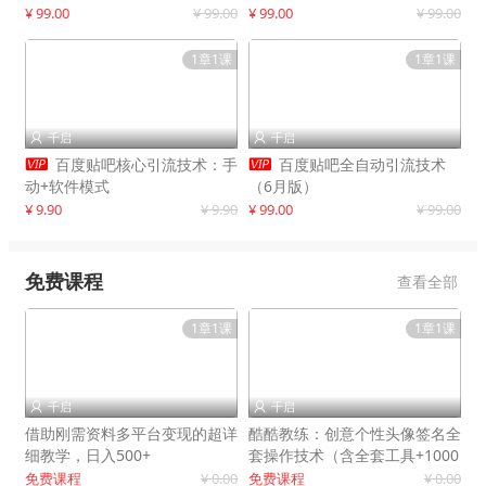
制作
¥ 99.00
¥ 99.00
¥ 99.00
¥ 99.00
1章1课
1章1课
千启
千启




百度贴吧核心引流技术：手
百度贴吧全自动引流技术
动+软件模式
（6月版）
¥ 9.90
¥ 9.90
¥ 99.00
¥ 99.00
免费课程
查看全部
1章1课
1章1课
千启
千启


借助刚需资料多平台变现的超详
酷酷教练：创意个性头像签名全
细教学，日入500+
套操作技术（含全套工具+1000
套模板）
免费课程
¥ 0.00
免费课程
¥ 0.00