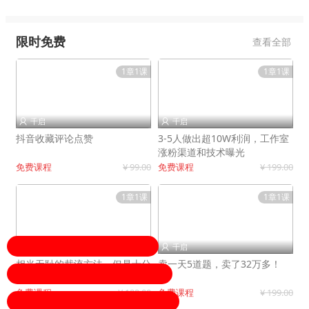
限时免费
查看全部
1章1课
1章1课
千启
千启


抖音收藏评论点赞
3-5人做出超10W利润，工作室
涨粉渠道和技术曝光
免费课程
¥ 99.00
免费课程
¥ 199.00
1章1课
1章1课
千启
千启


相当无耻的截流方法，但是十分
卖一天5道题，卖了32万多！
有效！
免费课程
¥ 199.00
免费课程
¥ 199.00