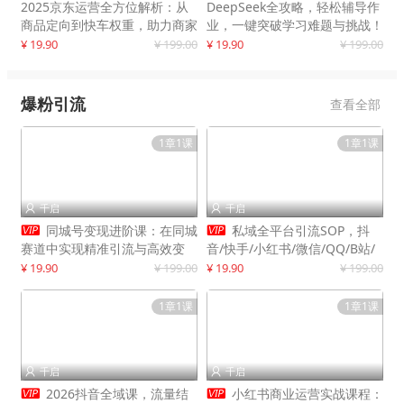
2025京东运营全方位解析：从
DeepSeek全攻略，轻松辅导作
商品定向到快车权重，助力商家
业，一键突破学习难题与挑战！
打造爆款商品
¥ 19.90
¥ 199.00
¥ 19.90
¥ 199.00
爆粉引流
查看全部
1章1课
1章1课
千启
千启




同城号变现进阶课：在同城
私域全平台引流SOP，抖
赛道中实现精准引流与高效变
音/快手/小红书/微信/QQ/B站/
现，单店月引流成交额提升50%
闲鱼等，技术合集，高效转化公
¥ 19.90
¥ 199.00
¥ 19.90
¥ 199.00
域流量
1章1课
1章1课
千启
千启




2026抖音全域课，流量结
小红书商业运营实战课程：