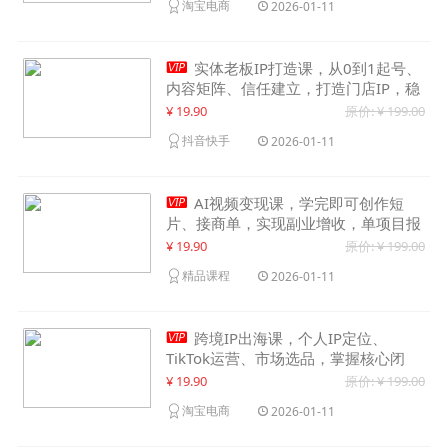
淘宝电商
2026-01-11

实体老板IP打造课，从0到1起号、
内容矩阵、信任建立，打造门店IP，稳
定获客增收
¥ 19.90
原价: ¥ 199.00
抖音快手
2026-01-11

AI视频变现课，学完即可创作短
片、接商单，实现副业增收，单项目报
价可达千元
¥ 19.90
原价: ¥ 199.00
精品课程
2026-01-11

跨境IP出海课，个人IP定位、
TikTok运营、市场选品，掌握核心闭
环，实现月入1万美金+
¥ 19.90
原价: ¥ 199.00
淘宝电商
2026-01-11