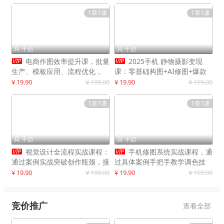
1章1课
1章1课
千启
千启




电商作图效率提升课，批量
2025手机 静物摄影变现
生产、模板应用、流程优化，
课：零基础构图+AI修图+爆款
20+细分品类实操案例，月赚3
创作
¥ 19.90
¥ 199.00
¥ 19.90
¥ 199.00
万
1章1课
1章1课
千启
千启




视觉设计全流程实战课程：
手机修图系统实战课程，通
通过案例实战突破创作瓶颈，接
过具体案例手把手教学调色技
单月入20000+
巧，实现副业变现
¥ 19.90
¥ 199.00
¥ 19.90
¥ 199.00
竞价推广
查看全部