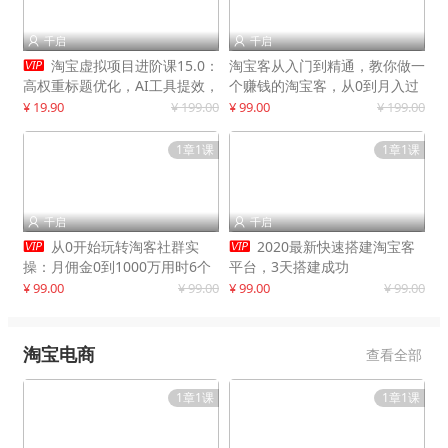
千启
千启



淘宝虚拟项目进阶课15.0：
淘宝客从入门到精通，教你做一
高权重标题优化，AI工具提效，
个赚钱的淘宝客，从0到月入过
自动盈利模式搭建
万
¥ 19.90
¥ 199.00
¥ 99.00
¥ 199.00
1章1课
1章1课
千启
千启




从0开始玩转淘客社群实
2020最新快速搭建淘宝客
操：月佣金0到1000万用时6个
平台，3天搭建成功
月
¥ 99.00
¥ 99.00
¥ 99.00
¥ 99.00
淘宝电商
查看全部
1章1课
1章1课