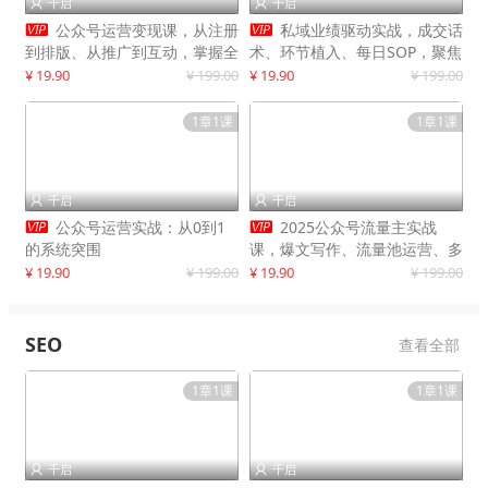
千启
千启




公众号运营变现课，从注册
私域业绩驱动实战，成交话
到排版、从推广到互动，掌握全
术、环节植入、每日SOP，聚焦
流程，开启个人品牌月入
增长，驱动营收持续突破
¥ 19.90
¥ 199.00
¥ 19.90
¥ 199.00
30000+
1章1课
1章1课
千启
千启




公众号运营实战：从0到1
2025公众号流量主实战
的系统突围
课，爆文写作、流量池运营、多
平台分发，新手日入千元月赚5
¥ 19.90
¥ 199.00
¥ 19.90
¥ 199.00
万+更新11月
SEO
查看全部
1章1课
1章1课
千启
千启

