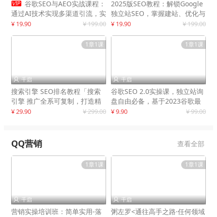

谷歌SEO与AEO实战课程：
2025版SEO教程：解锁Google
通过AI技术实现多渠道引流，实
独立站SEO，掌握建站、优化与
现网站流量增长300%
变现技巧
¥ 19.90
¥ 199.00
¥ 19.90
¥ 199.00
1章1课
1章1课
千启
千启


搜索引擎 SEO排名教程「搜索
谷歌SEO 2.0实操课，独立站询
引擎 推广全系可复制，打造精
盘自由必备，基于2023谷歌最
准被动流量系统
新算法录制
¥ 29.90
¥ 299.00
¥ 9.90
¥ 99.00
QQ营销
查看全部
1章1课
1章1课
千启
千启


营销实操培训班：简单实用-落
粥左罗<通往高手之路·任何领域