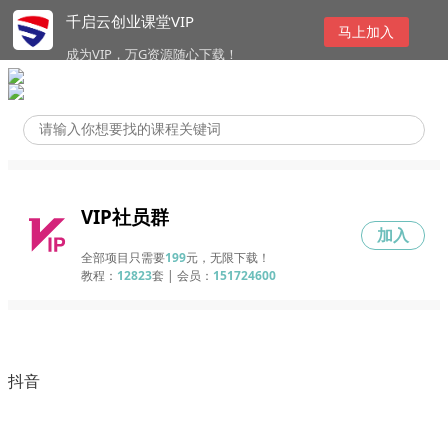
千启云创业课堂VIP
马上加入
成为VIP，万G资源随心下载！
VIP社员群
加入
全部项目只需要
199
元，无限下载！
教程：
12823
套 | 会员：
151724600
抖音