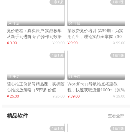
1章1课
1章1课
千启
千启


竞价教程：真实账户 实战教学
某收费竞价培训-第39期：为实
从新手到进阶·后台操作到数据
用而生，理论实战全掌握（30
优化
节课）
¥ 9.90
¥ 99.00
¥ 9.90
¥ 99.00
1章1课
1章1课
千启
千启


随心推正价起号精品课，实操随
WordPress导航站点搭建教
心推投放策略（5节课-价值
程，快速获取流量1000+（源码
298）
+教程）
¥ 26.00
¥ 26.00
¥ 39.00
¥ 39.00
精品软件
查看全部
1章1课
1章1课