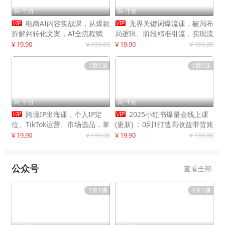
千启
千启




电商AI内容实战课，从爆款
无界关键词爆流课，破局布
拆解到转化文案，AI全流程赋
局逻辑、阶段精准引流，实现流
能，解放人力，单月节省内容成
量翻倍，店铺业绩增长50%+
¥ 19.90
¥ 199.00
¥ 19.90
¥ 199.00
本数万元
1章1课
1章1课
千启
千启




跨境IP出海课，个人IP定
2025小红书爆量会线上课
位、TikTok运营、市场选品，掌
(更新) ：0到1打造高收益带货账
握核心闭环，实现月入1万美金
号，靠小红书带货年入100w？
¥ 19.90
¥ 199.00
¥ 19.90
¥ 199.00
+
机会来了！
公众号
查看全部
1章1课
1章1课