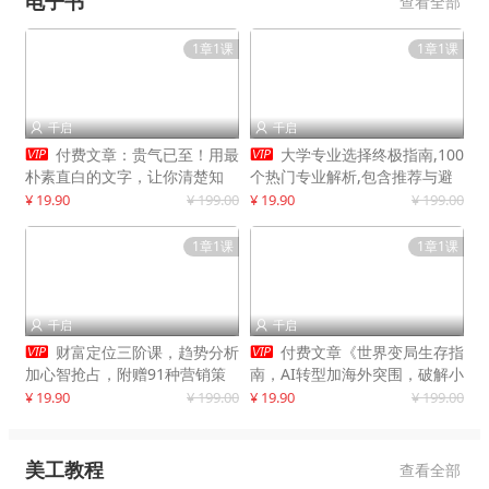
电子书
查看全部
1章1课
1章1课
千启
千启




付费文章：贵气已至！用最
大学专业选择终极指南,100
朴素直白的文字，让你清楚知
个热门专业解析,包含推荐与避
道，该如何接住这一次时代的泼
雷实用建议
¥ 19.90
¥ 199.00
¥ 19.90
¥ 199.00
天富贵
1章1课
1章1课
千启
千启




财富定位三阶课，趋势分析
付费文章《世界变局生存指
加心智抢占，附赠91种营销策
南，AI转型加海外突围，破解小
略模型
城市生存陷阱》
¥ 19.90
¥ 199.00
¥ 19.90
¥ 199.00
美工教程
查看全部