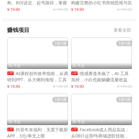
构、ROI设定、起号路径，掌握
构建完整的小红书营销思维与实
平台新规下利润最大化
战能力，案例店铺月销破百万！
¥ 19.90
¥ 199.00
¥ 19.90
¥ 199.00
赚钱项目
查看全部
1章1课
1章1课
千启
千启




AI课程创作效率指南，从调
情感赛道杀疯了，AI 工具
研到PPT、从大纲到海报，工具
加持，小白也能躺赚流量收益
赋能，打造可持续变现产品线
¥ 19.90
¥ 199.00
¥ 19.90
¥ 199.00
1章1课
1章1课
千启
千启




抖音年末福利，无需下载新
Facebook成人用品实战：
APP，3元/单无上限
从0到1运营Fb商城进阶技能，