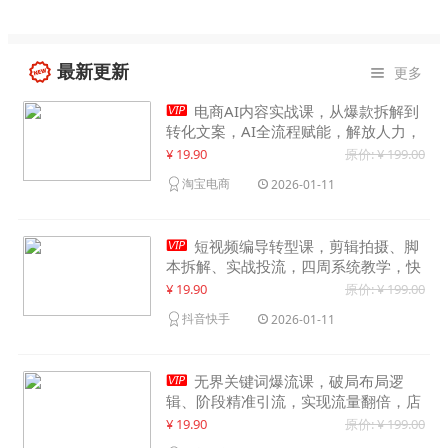
最新更新
更多


电商AI内容实战课，从爆款拆解到
转化文案，AI全流程赋能，解放人力，
单月节省内容成本数万元
¥ 19.90
原价: ¥ 199.00
淘宝电商
2026-01-11

短视频编导转型课，剪辑拍摄、脚
本拆解、实战投流，四周系统教学，快
速入行月入2w+
¥ 19.90
原价: ¥ 199.00
抖音快手
2026-01-11

无界关键词爆流课，破局布局逻
辑、阶段精准引流，实现流量翻倍，店
铺业绩增长50%+
¥ 19.90
原价: ¥ 199.00