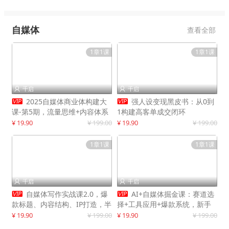
自媒体
查看全部
1章1课
1章1课
千启
千启




2025自媒体商业体构建大
强人设变现黑皮书：从0到
课-第5期，流量思维+内容体系
1构建高客单成交闭环
+变现闭环，打造个人可持续生
¥ 19.90
¥ 199.00
¥ 19.90
¥ 199.00
意
1章1课
1章1课
千启
千启




自媒体写作实战课2.0，爆
AI+自媒体掘金课：赛道选
款标题、内容结构、IP打造，半
择+工具应用+爆款系统，新手
年复制30万粉月入10万+
快速起步，副业月入8000+
¥ 19.90
¥ 199.00
¥ 19.90
¥ 199.00