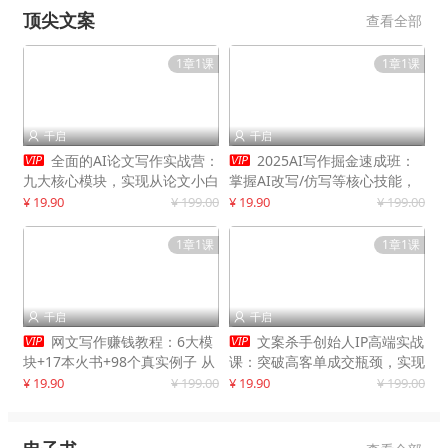
顶尖文案
查看全部
1章1课
1章1课
千启
千启




全面的AI论文写作实战营：
2025AI写作掘金速成班：
九大核心模块，实现从论文小白
掌握AI改写/仿写等核心技能，
到高效产出的跨越
实现单篇文案变现500+
¥ 19.90
¥ 199.00
¥ 19.90
¥ 199.00
1章1课
1章1课
千启
千启




网文写作赚钱教程：6大模
文案杀手创始人IP高端实战
块+17本火书+98个真实例子 从
课：突破高客单成交瓶颈，实现
入门到精通实战方法
IP商业价值最大化
¥ 19.90
¥ 199.00
¥ 19.90
¥ 199.00