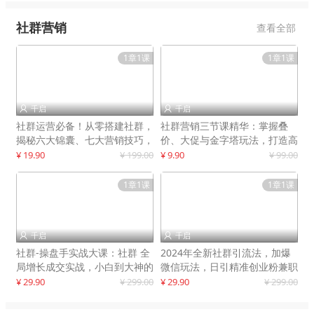
社群营销
查看全部
1章1课
1章1课
千启
千启


社群运营必备！从零搭建社群，
社群营销三节课精华：掌握叠
揭秘六大锦囊、七大营销技巧，
价、大促与金字塔玩法，打造高
打造火爆社群
效营销体系
¥ 19.90
¥ 199.00
¥ 9.90
¥ 99.00
1章1课
1章1课
千启
千启


社群-操盘手实战大课：社群 全
2024年全新社群引流法，加爆
局增长成交实战，小白到大神的
微信玩法，日引精准创业粉兼职
进阶之路
粉200+
¥ 29.90
¥ 299.00
¥ 29.90
¥ 299.00