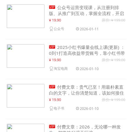

公众号运营变现课，从注册到排
版、从推广到互动，掌握全流程，开启
个人品牌月入30000+
¥ 19.90
原价: ¥ 199.00
公众号
2026-01-11

2025小红书爆量会线上课(更新) ：
0到1打造高收益带货账号，靠小红书带
货年入100w？机会来了！
¥ 19.90
原价: ¥ 199.00
淘宝电商
2026-01-10

付费文章：贵气已至！用最朴素直
白的文字，让你清楚知道，该如何接住
这一次时代的泼天富贵
¥ 19.90
原价: ¥ 199.00
电子书
2026-01-10

付费文章：2026，无论哪一种发