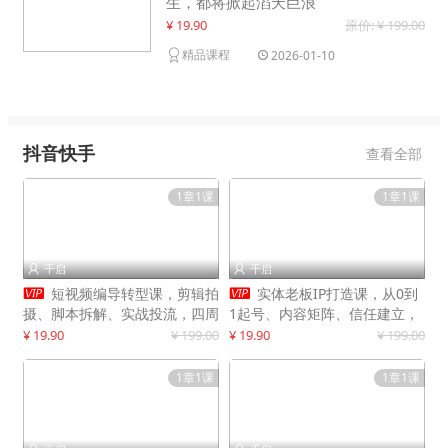
生，都将掀起滔天巨浪
¥ 19.90
原价: ¥ 199.00
精品课程
2026-01-10
抖音快手
查看全部
1章1课
1章1课
千启
千启




短视频编导转型课，剪辑拍
实体老板IP打造课，从0到
摄、脚本拆解、实战投流，四周
1起号、内容矩阵、信任建立，
系统教学，快速入行月入2w+
打造门店IP，稳定获客增收
¥ 19.90
¥ 199.00
¥ 19.90
¥ 199.00
1章1课
1章1课