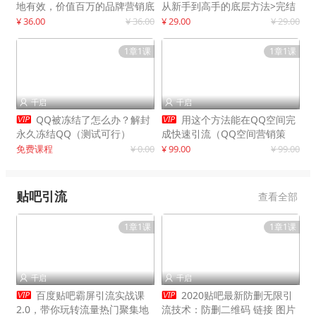
地有效，价值百万的品牌营销底
从新手到高手的底层方法>完结
层逻辑
¥ 36.00
¥ 36.00
¥ 29.00
¥ 29.00
1章1课
1章1课
千启
千启




QQ被冻结了怎么办？解封
用这个方法能在QQ空间完
永久冻结QQ（测试可行）
成快速引流（QQ空间营销策
略）
免费课程
¥ 0.00
¥ 99.00
¥ 99.00
贴吧引流
查看全部
1章1课
1章1课
千启
千启




百度贴吧霸屏引流实战课
2020贴吧最新防删无限引
2.0，带你玩转流量热门聚集地
流技术：防删二维码 链接 图片