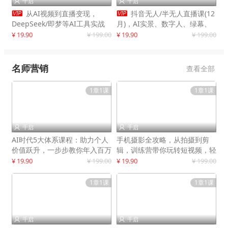
千启
千启




从AI视频到直播变现，
抖音无人/半无人直播课(12
DeepSeek/即梦等AI工具实战
月)，AI实景、数字人、绿幕、
教学，生产爆款视频，打造高流
多种玩法、24小时自动盈利
¥ 19.90
¥ 199.00
¥ 19.90
¥ 199.00
量账号
名师营销
查看全部
1章1课
1章1课
千启
千启


AI时代5大体系课程：助力个人
手机摄影全攻略，从拍摄到剪
价值跃升，一步步教你年入百万
辑，训练营带你玩转短视频，轻
松拍大片
¥ 19.90
¥ 199.00
¥ 19.90
¥ 199.00
1章1课
1章1课
千启
千启

