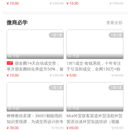
快速提升订单转化与店铺收益
¥ 19.90
¥ 199.00
¥ 19.90
¥ 199.00
微商必学
查看全部
1章1课
1章1课
千启
千启



朋友圈14天自动成交营：
1对1成交 收钱系统，十年专注
单月朋友圈转化率提升50%，被
于引流和成交，全网130万+粉
动收入超3万元
丝
¥ 19.90
¥ 199.00
¥ 9.90
¥ 99.00
1章1课
1章1课
千启
千启


铮铮教你卖课：360行都能用的
Mia外贸获客渠道外贸流程外贸
知识变现课，为成交而设计的专
英语洽谈外贸实战培训（视频
属课程
课）价值399元
¥ 39.00
¥ 39.00
¥ 69.00
¥ 69.00