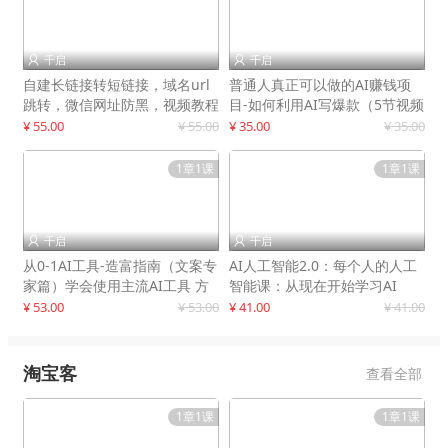
千启
千启


自建长链接转短链接，域名url
普通人真正可以做的AI赚钱项
跳转，微信网址防黑，视频教程
目-如何利用AI写爆款（5节视频
手把手教你
课）
¥ 55.00
¥ 55.00
¥ 35.00
¥ 35.00
1章1课
1章1课
千启
千启


从0-1AI工具-造富指南（文案专
AI人工智能2.0：每个人的人工
家篇）学会使用主流AI工具 方
智能课：从现在开始学习AI
法和心法的融合
¥ 53.00
¥ 53.00
¥ 41.00
¥ 41.00
淘宝客
查看全部
1章1课
1章1课