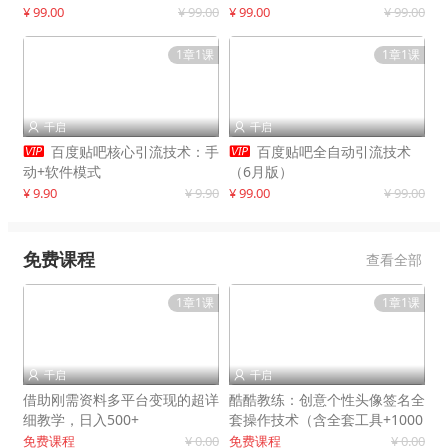
制作
¥ 99.00
¥ 99.00
¥ 99.00
¥ 99.00
1章1课
1章1课
千启
千启




百度贴吧核心引流技术：手
百度贴吧全自动引流技术
动+软件模式
（6月版）
¥ 9.90
¥ 9.90
¥ 99.00
¥ 99.00
免费课程
查看全部
1章1课
1章1课
千启
千启


借助刚需资料多平台变现的超详
酷酷教练：创意个性头像签名全
细教学，日入500+
套操作技术（含全套工具+1000
套模板）
免费课程
¥ 0.00
免费课程
¥ 0.00