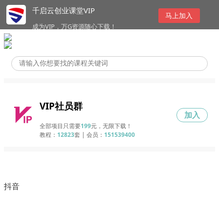
千启云创业课堂VIP
马上加入
成为VIP，万G资源随心下载！
VIP社员群
加入
全部项目只需要
199
元，无限下载！
教程：
12823
套 | 会员：
151539400
抖音