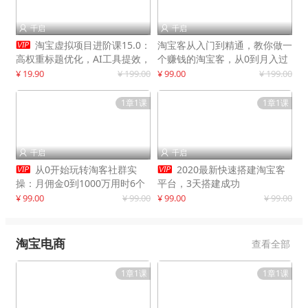
千启
千启



淘宝虚拟项目进阶课15.0：
淘宝客从入门到精通，教你做一
高权重标题优化，AI工具提效，
个赚钱的淘宝客，从0到月入过
自动盈利模式搭建
万
¥ 19.90
¥ 199.00
¥ 99.00
¥ 199.00
1章1课
1章1课
千启
千启




从0开始玩转淘客社群实
2020最新快速搭建淘宝客
操：月佣金0到1000万用时6个
平台，3天搭建成功
月
¥ 99.00
¥ 99.00
¥ 99.00
¥ 99.00
淘宝电商
查看全部
1章1课
1章1课