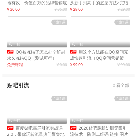
地有效，价值百万的品牌营销底
从新手到高手的底层方法>完结
层逻辑
¥ 36.00
¥ 36.00
¥ 29.00
¥ 29.00
1章1课
1章1课
千启
千启




QQ被冻结了怎么办？解封
用这个方法能在QQ空间完
永久冻结QQ（测试可行）
成快速引流（QQ空间营销策
略）
免费课程
¥ 0.00
¥ 99.00
¥ 99.00
贴吧引流
查看全部
1章1课
1章1课
千启
千启




百度贴吧霸屏引流实战课
2020贴吧最新防删无限引
2.0，带你玩转流量热门聚集地
流技术：防删二维码 链接 图片