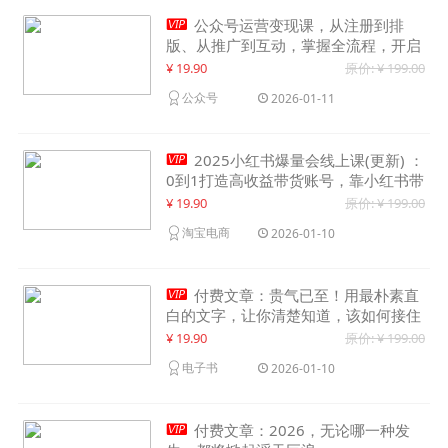

公众号运营变现课，从注册到排
版、从推广到互动，掌握全流程，开启
个人品牌月入30000+
¥ 19.90
原价: ¥ 199.00
公众号
2026-01-11

2025小红书爆量会线上课(更新) ：
0到1打造高收益带货账号，靠小红书带
货年入100w？机会来了！
¥ 19.90
原价: ¥ 199.00
淘宝电商
2026-01-10

付费文章：贵气已至！用最朴素直
白的文字，让你清楚知道，该如何接住
这一次时代的泼天富贵
¥ 19.90
原价: ¥ 199.00
电子书
2026-01-10

付费文章：2026，无论哪一种发