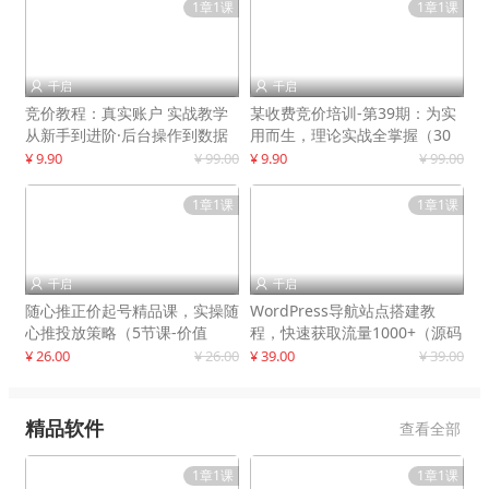
1章1课
1章1课
千启
千启


竞价教程：真实账户 实战教学
某收费竞价培训-第39期：为实
从新手到进阶·后台操作到数据
用而生，理论实战全掌握（30
优化
节课）
¥ 9.90
¥ 99.00
¥ 9.90
¥ 99.00
1章1课
1章1课
千启
千启


随心推正价起号精品课，实操随
WordPress导航站点搭建教
心推投放策略（5节课-价值
程，快速获取流量1000+（源码
298）
+教程）
¥ 26.00
¥ 26.00
¥ 39.00
¥ 39.00
精品软件
查看全部
1章1课
1章1课