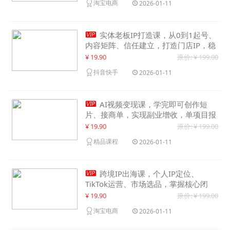
淘宝电商
2026-01-11

实体老板IP打造课，从0到1起号、
内容矩阵、信任建立，打造门店IP，稳
定获客增收
¥ 19.90
原价: ¥ 199.00
抖音快手
2026-01-11

AI视频变现课，学完即可创作短
片、接商单，实现副业增收，单项目报
价可达千元
¥ 19.90
原价: ¥ 199.00
精品课程
2026-01-11

跨境IP出海课，个人IP定位、
TikTok运营、市场选品，掌握核心闭
环，实现月入1万美金+
¥ 19.90
原价: ¥ 199.00
淘宝电商
2026-01-11