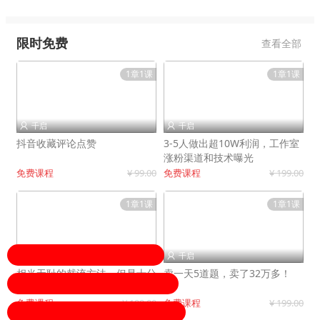
限时免费
查看全部
1章1课
1章1课
千启
千启


抖音收藏评论点赞
3-5人做出超10W利润，工作室
涨粉渠道和技术曝光
免费课程
¥ 99.00
免费课程
¥ 199.00
1章1课
1章1课
千启
千启


相当无耻的截流方法，但是十分
卖一天5道题，卖了32万多！
有效！
免费课程
¥ 199.00
免费课程
¥ 199.00