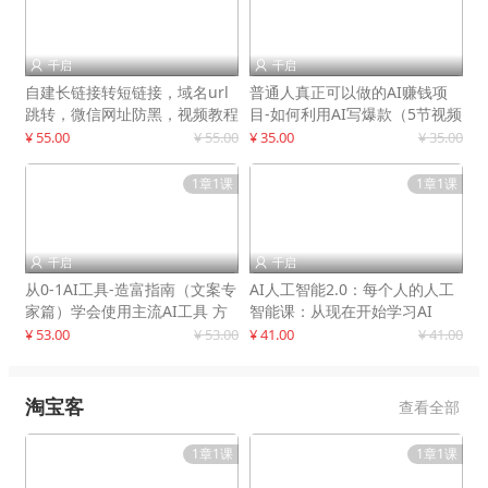
千启
千启


自建长链接转短链接，域名url
普通人真正可以做的AI赚钱项
跳转，微信网址防黑，视频教程
目-如何利用AI写爆款（5节视频
手把手教你
课）
¥ 55.00
¥ 55.00
¥ 35.00
¥ 35.00
1章1课
1章1课
千启
千启


从0-1AI工具-造富指南（文案专
AI人工智能2.0：每个人的人工
家篇）学会使用主流AI工具 方
智能课：从现在开始学习AI
法和心法的融合
¥ 53.00
¥ 53.00
¥ 41.00
¥ 41.00
淘宝客
查看全部
1章1课
1章1课