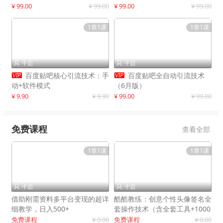
制作
¥ 99.00
¥ 99.00
¥ 99.00
¥ 99.00
1章1课
1章1课
千启
千启




百度贴吧核心引流技术：手
百度贴吧全自动引流技术
动+软件模式
（6月版）
¥ 9.90
¥ 9.90
¥ 99.00
¥ 99.00
免费课程
查看全部
1章1课
1章1课
千启
千启


借助刚需资料多平台变现的超详
酷酷教练：创意个性头像签名全
细教学，日入500+
套操作技术（含全套工具+1000
套模板）
免费课程
¥ 0.00
免费课程
¥ 0.00