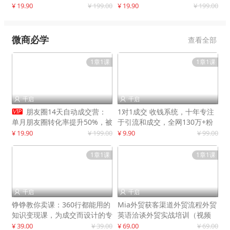
快速提升订单转化与店铺收益
¥ 19.90
¥ 199.00
¥ 19.90
¥ 199.00
微商必学
查看全部
1章1课
1章1课
千启
千启



朋友圈14天自动成交营：
1对1成交 收钱系统，十年专注
单月朋友圈转化率提升50%，被
于引流和成交，全网130万+粉
动收入超3万元
丝
¥ 19.90
¥ 199.00
¥ 9.90
¥ 99.00
1章1课
1章1课
千启
千启


铮铮教你卖课：360行都能用的
Mia外贸获客渠道外贸流程外贸
知识变现课，为成交而设计的专
英语洽谈外贸实战培训（视频
属课程
课）价值399元
¥ 39.00
¥ 39.00
¥ 69.00
¥ 69.00