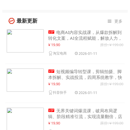
最新更新
更多


电商AI内容实战课，从爆款拆解到
转化文案，AI全流程赋能，解放人力，
单月节省内容成本数万元
¥ 19.90
原价: ¥ 199.00
淘宝电商
2026-01-11

短视频编导转型课，剪辑拍摄、脚
本拆解、实战投流，四周系统教学，快
速入行月入2w+
¥ 19.90
原价: ¥ 199.00
抖音快手
2026-01-11

无界关键词爆流课，破局布局逻
辑、阶段精准引流，实现流量翻倍，店
铺业绩增长50%+
¥ 19.90
原价: ¥ 199.00