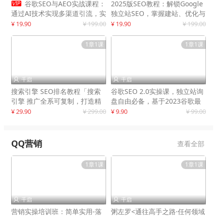

谷歌SEO与AEO实战课程：
2025版SEO教程：解锁Google
通过AI技术实现多渠道引流，实
独立站SEO，掌握建站、优化与
现网站流量增长300%
变现技巧
¥ 19.90
¥ 199.00
¥ 19.90
¥ 199.00
1章1课
1章1课
千启
千启


搜索引擎 SEO排名教程「搜索
谷歌SEO 2.0实操课，独立站询
引擎 推广全系可复制，打造精
盘自由必备，基于2023谷歌最
准被动流量系统
新算法录制
¥ 29.90
¥ 299.00
¥ 9.90
¥ 99.00
QQ营销
查看全部
1章1课
1章1课
千启
千启


营销实操培训班：简单实用-落
粥左罗<通往高手之路·任何领域