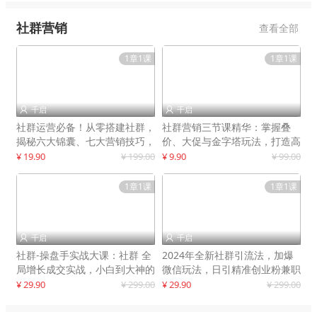
社群营销
查看全部
1章1课
1章1课
千启
千启


社群运营必备！从零搭建社群，
社群营销三节课精华：掌握叠
揭秘六大锦囊、七大营销技巧，
价、大促与金字塔玩法，打造高
打造火爆社群
效营销体系
¥ 19.90
¥ 199.00
¥ 9.90
¥ 99.00
1章1课
1章1课
千启
千启


社群-操盘手实战大课：社群 全
2024年全新社群引流法，加爆
局增长成交实战，小白到大神的
微信玩法，日引精准创业粉兼职
进阶之路
粉200+
¥ 29.90
¥ 299.00
¥ 29.90
¥ 299.00