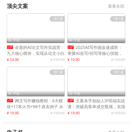
顶尖文案
查看全部
1章1课
1章1课
千启
千启




全面的AI论文写作实战营：
2025AI写作掘金速成班：
九大核心模块，实现从论文小白
掌握AI改写/仿写等核心技能，
到高效产出的跨越
实现单篇文案变现500+
¥ 19.90
¥ 199.00
¥ 19.90
¥ 199.00
1章1课
1章1课
千启
千启




网文写作赚钱教程：6大模
文案杀手创始人IP高端实战
块+17本火书+98个真实例子 从
课：突破高客单成交瓶颈，实现
入门到精通实战方法
IP商业价值最大化
¥ 19.90
¥ 199.00
¥ 19.90
¥ 199.00