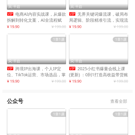
千启
千启




电商AI内容实战课，从爆款
无界关键词爆流课，破局布
拆解到转化文案，AI全流程赋
局逻辑、阶段精准引流，实现流
能，解放人力，单月节省内容成
量翻倍，店铺业绩增长50%+
¥ 19.90
¥ 199.00
¥ 19.90
¥ 199.00
本数万元
1章1课
1章1课
千启
千启




跨境IP出海课，个人IP定
2025小红书爆量会线上课
位、TikTok运营、市场选品，掌
(更新) ：0到1打造高收益带货账
握核心闭环，实现月入1万美金
号，靠小红书带货年入100w？
¥ 19.90
¥ 199.00
¥ 19.90
¥ 199.00
+
机会来了！
公众号
查看全部
1章1课
1章1课