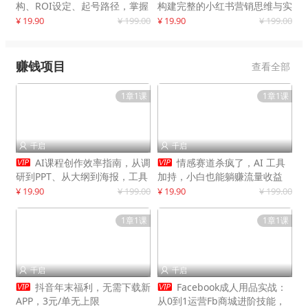
构、ROI设定、起号路径，掌握
构建完整的小红书营销思维与实
平台新规下利润最大化
战能力，案例店铺月销破百万！
¥ 19.90
¥ 199.00
¥ 19.90
¥ 199.00
赚钱项目
查看全部
1章1课
1章1课
千启
千启




AI课程创作效率指南，从调
情感赛道杀疯了，AI 工具
研到PPT、从大纲到海报，工具
加持，小白也能躺赚流量收益
赋能，打造可持续变现产品线
¥ 19.90
¥ 199.00
¥ 19.90
¥ 199.00
1章1课
1章1课
千启
千启




抖音年末福利，无需下载新
Facebook成人用品实战：
APP，3元/单无上限
从0到1运营Fb商城进阶技能，