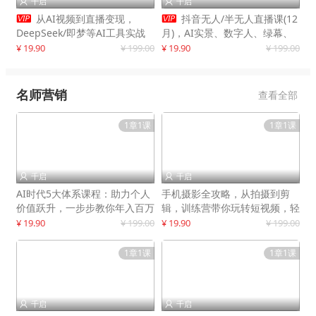
千启
千启




从AI视频到直播变现，
抖音无人/半无人直播课(12
DeepSeek/即梦等AI工具实战
月)，AI实景、数字人、绿幕、
教学，生产爆款视频，打造高流
多种玩法、24小时自动盈利
¥ 19.90
¥ 199.00
¥ 19.90
¥ 199.00
量账号
名师营销
查看全部
1章1课
1章1课
千启
千启


AI时代5大体系课程：助力个人
手机摄影全攻略，从拍摄到剪
价值跃升，一步步教你年入百万
辑，训练营带你玩转短视频，轻
松拍大片
¥ 19.90
¥ 199.00
¥ 19.90
¥ 199.00
1章1课
1章1课
千启
千启

