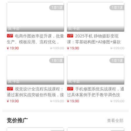
1章1课
1章1课
千启
千启




电商作图效率提升课，批量
2025手机 静物摄影变现
生产、模板应用、流程优化，
课：零基础构图+AI修图+爆款
20+细分品类实操案例，月赚3
创作
¥ 19.90
¥ 199.00
¥ 19.90
¥ 199.00
万
1章1课
1章1课
千启
千启




视觉设计全流程实战课程：
手机修图系统实战课程，通
通过案例实战突破创作瓶颈，接
过具体案例手把手教学调色技
单月入20000+
巧，实现副业变现
¥ 19.90
¥ 199.00
¥ 19.90
¥ 199.00
竞价推广
查看全部