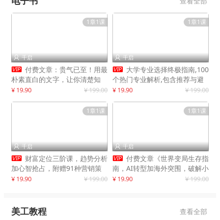
电子书
查看全部
1章1课
1章1课
千启
千启




付费文章：贵气已至！用最
大学专业选择终极指南,100
朴素直白的文字，让你清楚知
个热门专业解析,包含推荐与避
道，该如何接住这一次时代的泼
雷实用建议
¥ 19.90
¥ 199.00
¥ 19.90
¥ 199.00
天富贵
1章1课
1章1课
千启
千启




财富定位三阶课，趋势分析
付费文章《世界变局生存指
加心智抢占，附赠91种营销策
南，AI转型加海外突围，破解小
略模型
城市生存陷阱》
¥ 19.90
¥ 199.00
¥ 19.90
¥ 199.00
美工教程
查看全部