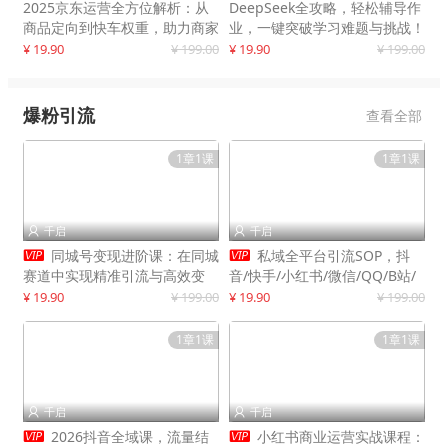
2025京东运营全方位解析：从
DeepSeek全攻略，轻松辅导作
商品定向到快车权重，助力商家
业，一键突破学习难题与挑战！
打造爆款商品
¥ 19.90
¥ 199.00
¥ 19.90
¥ 199.00
爆粉引流
查看全部
1章1课
1章1课
千启
千启




同城号变现进阶课：在同城
私域全平台引流SOP，抖
赛道中实现精准引流与高效变
音/快手/小红书/微信/QQ/B站/
现，单店月引流成交额提升50%
闲鱼等，技术合集，高效转化公
¥ 19.90
¥ 199.00
¥ 19.90
¥ 199.00
域流量
1章1课
1章1课
千启
千启




2026抖音全域课，流量结
小红书商业运营实战课程：