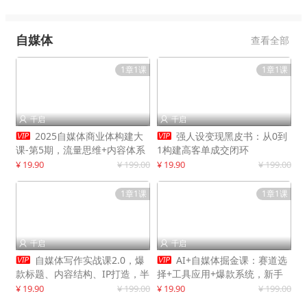
自媒体
查看全部
1章1课
1章1课
千启
千启




2025自媒体商业体构建大
强人设变现黑皮书：从0到
课-第5期，流量思维+内容体系
1构建高客单成交闭环
+变现闭环，打造个人可持续生
¥ 19.90
¥ 199.00
¥ 19.90
¥ 199.00
意
1章1课
1章1课
千启
千启




自媒体写作实战课2.0，爆
AI+自媒体掘金课：赛道选
款标题、内容结构、IP打造，半
择+工具应用+爆款系统，新手
年复制30万粉月入10万+
快速起步，副业月入8000+
¥ 19.90
¥ 199.00
¥ 19.90
¥ 199.00