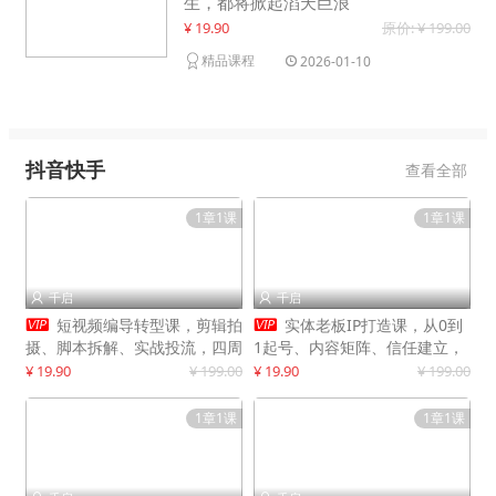
生，都将掀起滔天巨浪
¥ 19.90
原价: ¥ 199.00
精品课程
2026-01-10
抖音快手
查看全部
1章1课
1章1课
千启
千启




短视频编导转型课，剪辑拍
实体老板IP打造课，从0到
摄、脚本拆解、实战投流，四周
1起号、内容矩阵、信任建立，
系统教学，快速入行月入2w+
打造门店IP，稳定获客增收
¥ 19.90
¥ 199.00
¥ 19.90
¥ 199.00
1章1课
1章1课