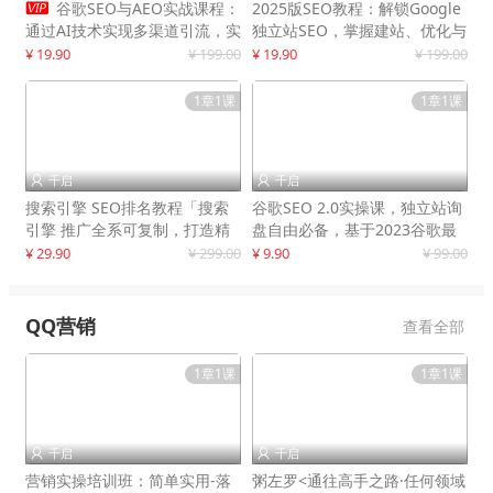

谷歌SEO与AEO实战课程：
2025版SEO教程：解锁Google
通过AI技术实现多渠道引流，实
独立站SEO，掌握建站、优化与
现网站流量增长300%
变现技巧
¥ 19.90
¥ 199.00
¥ 19.90
¥ 199.00
1章1课
1章1课
千启
千启


搜索引擎 SEO排名教程「搜索
谷歌SEO 2.0实操课，独立站询
引擎 推广全系可复制，打造精
盘自由必备，基于2023谷歌最
准被动流量系统
新算法录制
¥ 29.90
¥ 299.00
¥ 9.90
¥ 99.00
QQ营销
查看全部
1章1课
1章1课
千启
千启


营销实操培训班：简单实用-落
粥左罗<通往高手之路·任何领域