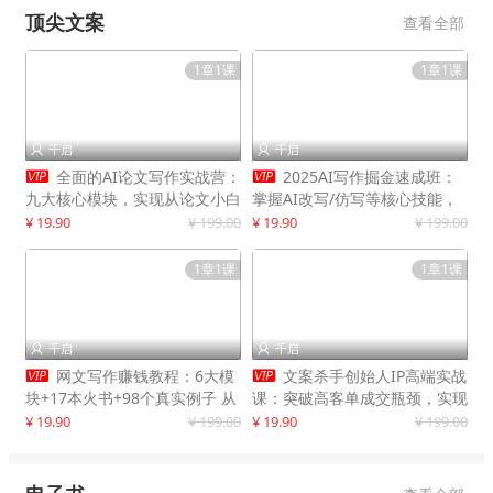
顶尖文案
查看全部
1章1课
1章1课
千启
千启




全面的AI论文写作实战营：
2025AI写作掘金速成班：
九大核心模块，实现从论文小白
掌握AI改写/仿写等核心技能，
到高效产出的跨越
实现单篇文案变现500+
¥ 19.90
¥ 199.00
¥ 19.90
¥ 199.00
1章1课
1章1课
千启
千启




网文写作赚钱教程：6大模
文案杀手创始人IP高端实战
块+17本火书+98个真实例子 从
课：突破高客单成交瓶颈，实现
入门到精通实战方法
IP商业价值最大化
¥ 19.90
¥ 199.00
¥ 19.90
¥ 199.00