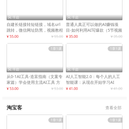
千启
千启


自建长链接转短链接，域名url
普通人真正可以做的AI赚钱项
跳转，微信网址防黑，视频教程
目-如何利用AI写爆款（5节视频
手把手教你
课）
¥ 55.00
¥ 55.00
¥ 35.00
¥ 35.00
1章1课
1章1课
千启
千启


从0-1AI工具-造富指南（文案专
AI人工智能2.0：每个人的人工
家篇）学会使用主流AI工具 方
智能课：从现在开始学习AI
法和心法的融合
¥ 53.00
¥ 53.00
¥ 41.00
¥ 41.00
淘宝客
查看全部
1章1课
1章1课