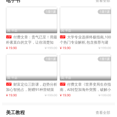
电子书
查看全部
1章1课
1章1课
千启
千启




付费文章：贵气已至！用最
大学专业选择终极指南,100
朴素直白的文字，让你清楚知
个热门专业解析,包含推荐与避
道，该如何接住这一次时代的泼
雷实用建议
¥ 19.90
¥ 199.00
¥ 19.90
¥ 199.00
天富贵
1章1课
1章1课
千启
千启




财富定位三阶课，趋势分析
付费文章《世界变局生存指
加心智抢占，附赠91种营销策
南，AI转型加海外突围，破解小
略模型
城市生存陷阱》
¥ 19.90
¥ 199.00
¥ 19.90
¥ 199.00
美工教程
查看全部