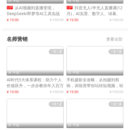
千启
千启




从AI视频到直播变现，
抖音无人/半无人直播课(12
DeepSeek/即梦等AI工具实战
月)，AI实景、数字人、绿幕、
教学，生产爆款视频，打造高流
多种玩法、24小时自动盈利
¥ 19.90
¥ 199.00
¥ 19.90
¥ 199.00
量账号
名师营销
查看全部
1章1课
1章1课
千启
千启


AI时代5大体系课程：助力个人
手机摄影全攻略，从拍摄到剪
价值跃升，一步步教你年入百万
辑，训练营带你玩转短视频，轻
松拍大片
¥ 19.90
¥ 199.00
¥ 19.90
¥ 199.00
1章1课
1章1课
千启
千启

