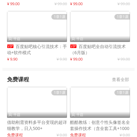
制作
¥ 99.00
¥ 99.00
¥ 99.00
¥ 99.00
1章1课
1章1课
千启
千启




百度贴吧核心引流技术：手
百度贴吧全自动引流技术
动+软件模式
（6月版）
¥ 9.90
¥ 9.90
¥ 99.00
¥ 99.00
免费课程
查看全部
1章1课
1章1课
千启
千启


借助刚需资料多平台变现的超详
酷酷教练：创意个性头像签名全
细教学，日入500+
套操作技术（含全套工具+1000
套模板）
免费课程
¥ 0.00
免费课程
¥ 0.00