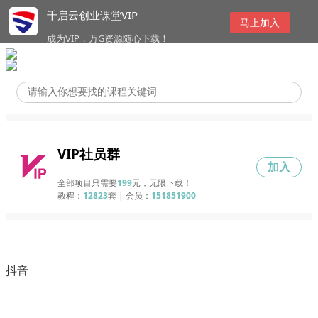
千启云创业课堂VIP
马上加入
成为VIP，万G资源随心下载！
VIP社员群
加入
全部项目只需要
199
元，无限下载！
教程：
12823
套 | 会员：
151851900
抖音