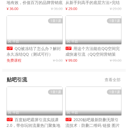
地有效，价值百万的品牌营销底
从新手到高手的底层方法>完结
层逻辑
¥ 36.00
¥ 36.00
¥ 29.00
¥ 29.00
1章1课
1章1课
千启
千启




QQ被冻结了怎么办？解封
用这个方法能在QQ空间完
永久冻结QQ（测试可行）
成快速引流（QQ空间营销策
略）
免费课程
¥ 0.00
¥ 99.00
¥ 99.00
贴吧引流
查看全部
1章1课
1章1课
千启
千启




百度贴吧霸屏引流实战课
2020贴吧最新防删无限引
2.0，带你玩转流量热门聚集地
流技术：防删二维码 链接 图片