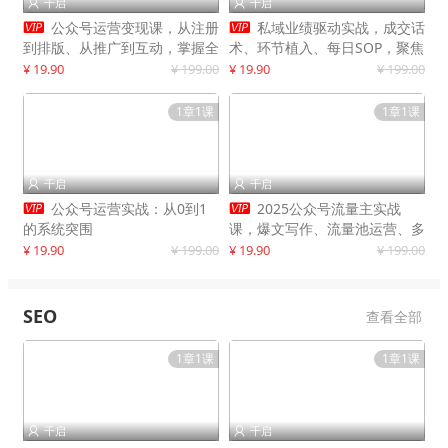
千启
千启




公众号运营变现课，从注册
私域业绩驱动实战，成交话
到排版、从推广到互动，掌握全
术、环节植入、每日SOP，聚焦
流程，开启个人品牌月入
增长，驱动营收持续突破
¥ 19.90
¥ 199.00
¥ 19.90
¥ 199.00
30000+
1章1课
1章1课
千启
千启




公众号运营实战：从0到1
2025公众号流量主实战
的系统突围
课，爆文写作、流量池运营、多
平台分发，新手日入千元月赚5
¥ 19.90
¥ 199.00
¥ 19.90
¥ 199.00
万+更新11月
SEO
查看全部
1章1课
1章1课
千启
千启

