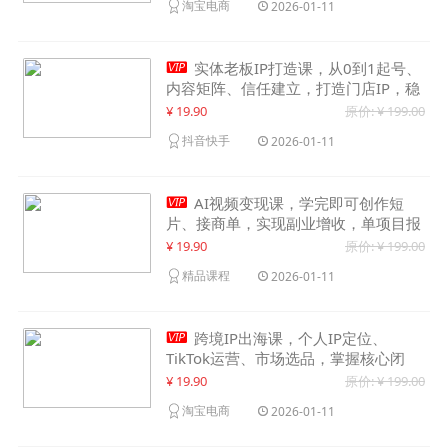
淘宝电商
2026-01-11

实体老板IP打造课，从0到1起号、
内容矩阵、信任建立，打造门店IP，稳
定获客增收
¥ 19.90
原价: ¥ 199.00
抖音快手
2026-01-11

AI视频变现课，学完即可创作短
片、接商单，实现副业增收，单项目报
价可达千元
¥ 19.90
原价: ¥ 199.00
精品课程
2026-01-11

跨境IP出海课，个人IP定位、
TikTok运营、市场选品，掌握核心闭
环，实现月入1万美金+
¥ 19.90
原价: ¥ 199.00
淘宝电商
2026-01-11