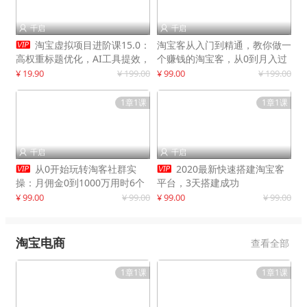
千启
千启



淘宝虚拟项目进阶课15.0：
淘宝客从入门到精通，教你做一
高权重标题优化，AI工具提效，
个赚钱的淘宝客，从0到月入过
自动盈利模式搭建
万
¥ 19.90
¥ 199.00
¥ 99.00
¥ 199.00
1章1课
1章1课
千启
千启




从0开始玩转淘客社群实
2020最新快速搭建淘宝客
操：月佣金0到1000万用时6个
平台，3天搭建成功
月
¥ 99.00
¥ 99.00
¥ 99.00
¥ 99.00
淘宝电商
查看全部
1章1课
1章1课