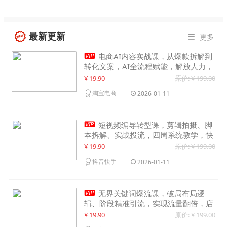
最新更新
更多


电商AI内容实战课，从爆款拆解到
转化文案，AI全流程赋能，解放人力，
单月节省内容成本数万元
¥ 19.90
原价: ¥ 199.00
淘宝电商
2026-01-11

短视频编导转型课，剪辑拍摄、脚
本拆解、实战投流，四周系统教学，快
速入行月入2w+
¥ 19.90
原价: ¥ 199.00
抖音快手
2026-01-11

无界关键词爆流课，破局布局逻
辑、阶段精准引流，实现流量翻倍，店
铺业绩增长50%+
¥ 19.90
原价: ¥ 199.00