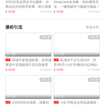
2025京东运营全方位解析：从
DeepSeek全攻略，轻松辅导作
商品定向到快车权重，助力商家
业，一键突破学习难题与挑战！
打造爆款商品
¥ 19.90
¥ 199.00
¥ 19.90
¥ 199.00
爆粉引流
查看全部
1章1课
1章1课
千启
千启




同城号变现进阶课：在同城
私域全平台引流SOP，抖
赛道中实现精准引流与高效变
音/快手/小红书/微信/QQ/B站/
现，单店月引流成交额提升50%
闲鱼等，技术合集，高效转化公
¥ 19.90
¥ 199.00
¥ 19.90
¥ 199.00
域流量
1章1课
1章1课
千启
千启




2026抖音全域课，流量结
小红书商业运营实战课程：