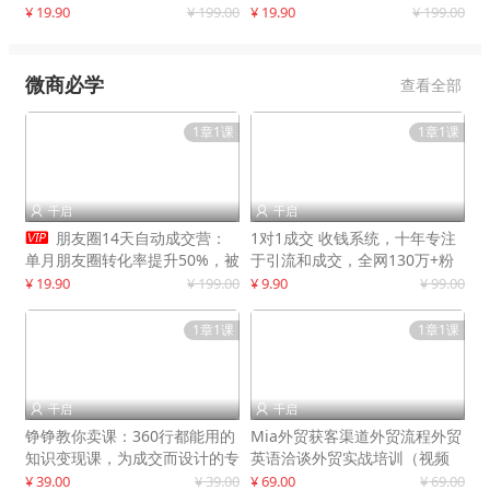
快速提升订单转化与店铺收益
¥ 19.90
¥ 199.00
¥ 19.90
¥ 199.00
微商必学
查看全部
1章1课
1章1课
千启
千启



朋友圈14天自动成交营：
1对1成交 收钱系统，十年专注
单月朋友圈转化率提升50%，被
于引流和成交，全网130万+粉
动收入超3万元
丝
¥ 19.90
¥ 199.00
¥ 9.90
¥ 99.00
1章1课
1章1课
千启
千启


铮铮教你卖课：360行都能用的
Mia外贸获客渠道外贸流程外贸
知识变现课，为成交而设计的专
英语洽谈外贸实战培训（视频
属课程
课）价值399元
¥ 39.00
¥ 39.00
¥ 69.00
¥ 69.00