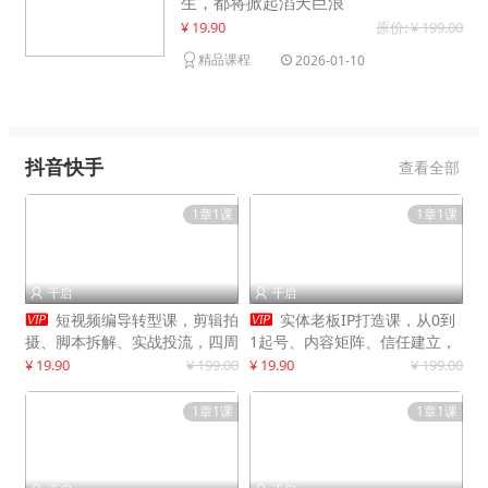
生，都将掀起滔天巨浪
¥ 19.90
原价: ¥ 199.00
精品课程
2026-01-10
抖音快手
查看全部
1章1课
1章1课
千启
千启




短视频编导转型课，剪辑拍
实体老板IP打造课，从0到
摄、脚本拆解、实战投流，四周
1起号、内容矩阵、信任建立，
系统教学，快速入行月入2w+
打造门店IP，稳定获客增收
¥ 19.90
¥ 199.00
¥ 19.90
¥ 199.00
1章1课
1章1课