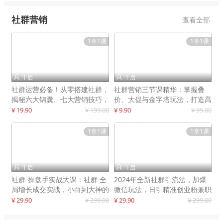
社群营销
查看全部
1章1课
1章1课
千启
千启


社群运营必备！从零搭建社群，
社群营销三节课精华：掌握叠
揭秘六大锦囊、七大营销技巧，
价、大促与金字塔玩法，打造高
打造火爆社群
效营销体系
¥ 19.90
¥ 199.00
¥ 9.90
¥ 99.00
1章1课
1章1课
千启
千启


社群-操盘手实战大课：社群 全
2024年全新社群引流法，加爆
局增长成交实战，小白到大神的
微信玩法，日引精准创业粉兼职
进阶之路
粉200+
¥ 29.90
¥ 299.00
¥ 29.90
¥ 299.00