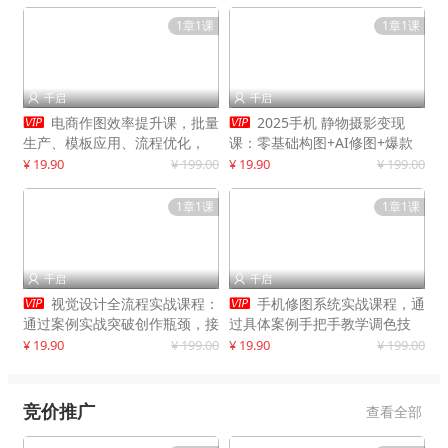
1章1课
1章1课
千启
千启




电商作图效率提升课，批量
2025手机 静物摄影变现
生产、模板应用、流程优化，
课：零基础构图+AI修图+爆款
20+细分品类实操案例，月赚3
创作
¥ 19.90
¥ 199.00
¥ 19.90
¥ 199.00
万
1章1课
1章1课
千启
千启




视觉设计全流程实战课程：
手机修图系统实战课程，通
通过案例实战突破创作瓶颈，接
过具体案例手把手教学调色技
单月入20000+
巧，实现副业变现
¥ 19.90
¥ 199.00
¥ 19.90
¥ 199.00
竞价推广
查看全部