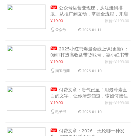

公众号运营变现课，从注册到排
版、从推广到互动，掌握全流程，开启
个人品牌月入30000+
¥ 19.90
原价: ¥ 199.00
公众号
2026-01-11

2025小红书爆量会线上课(更新) ：
0到1打造高收益带货账号，靠小红书带
货年入100w？机会来了！
¥ 19.90
原价: ¥ 199.00
淘宝电商
2026-01-10

付费文章：贵气已至！用最朴素直
白的文字，让你清楚知道，该如何接住
这一次时代的泼天富贵
¥ 19.90
原价: ¥ 199.00
电子书
2026-01-10

付费文章：2026，无论哪一种发