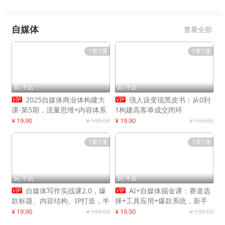
自媒体
查看全部
1章1课
1章1课
千启
千启




2025自媒体商业体构建大
强人设变现黑皮书：从0到
课-第5期，流量思维+内容体系
1构建高客单成交闭环
+变现闭环，打造个人可持续生
¥ 19.90
¥ 199.00
¥ 19.90
¥ 199.00
意
1章1课
1章1课
千启
千启




自媒体写作实战课2.0，爆
AI+自媒体掘金课：赛道选
款标题、内容结构、IP打造，半
择+工具应用+爆款系统，新手
年复制30万粉月入10万+
快速起步，副业月入8000+
¥ 19.90
¥ 199.00
¥ 19.90
¥ 199.00