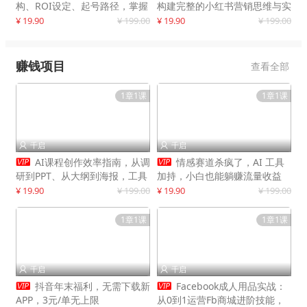
构、ROI设定、起号路径，掌握
构建完整的小红书营销思维与实
平台新规下利润最大化
战能力，案例店铺月销破百万！
¥ 19.90
¥ 199.00
¥ 19.90
¥ 199.00
赚钱项目
查看全部
1章1课
1章1课
千启
千启




AI课程创作效率指南，从调
情感赛道杀疯了，AI 工具
研到PPT、从大纲到海报，工具
加持，小白也能躺赚流量收益
赋能，打造可持续变现产品线
¥ 19.90
¥ 199.00
¥ 19.90
¥ 199.00
1章1课
1章1课
千启
千启




抖音年末福利，无需下载新
Facebook成人用品实战：
APP，3元/单无上限
从0到1运营Fb商城进阶技能，