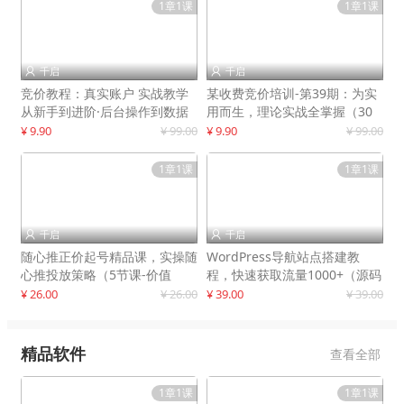
1章1课
1章1课
千启
千启


竞价教程：真实账户 实战教学
某收费竞价培训-第39期：为实
从新手到进阶·后台操作到数据
用而生，理论实战全掌握（30
优化
节课）
¥ 9.90
¥ 99.00
¥ 9.90
¥ 99.00
1章1课
1章1课
千启
千启


随心推正价起号精品课，实操随
WordPress导航站点搭建教
心推投放策略（5节课-价值
程，快速获取流量1000+（源码
298）
+教程）
¥ 26.00
¥ 26.00
¥ 39.00
¥ 39.00
精品软件
查看全部
1章1课
1章1课