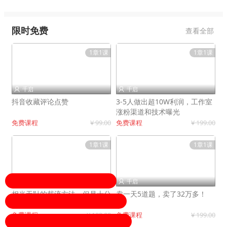
限时免费
查看全部
1章1课
1章1课
千启
千启


抖音收藏评论点赞
3-5人做出超10W利润，工作室
涨粉渠道和技术曝光
免费课程
¥ 99.00
免费课程
¥ 199.00
1章1课
1章1课
千启
千启


相当无耻的截流方法，但是十分
卖一天5道题，卖了32万多！
有效！
免费课程
¥ 199.00
免费课程
¥ 199.00