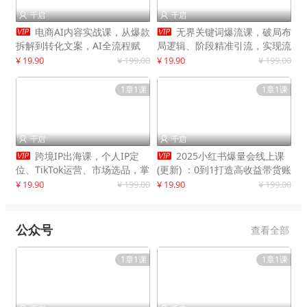
千启
千启




电商AI内容实战课，从爆款
无界关键词爆流课，破局布
拆解到转化文案，AI全流程赋
局逻辑、阶段精准引流，实现流
能，解放人力，单月节省内容成
量翻倍，店铺业绩增长50%+
¥ 19.90
¥ 199.00
¥ 19.90
¥ 199.00
本数万元
1章1课
1章1课
千启
千启




跨境IP出海课，个人IP定
2025小红书爆量会线上课
位、TikTok运营、市场选品，掌
(更新) ：0到1打造高收益带货账
握核心闭环，实现月入1万美金
号，靠小红书带货年入100w？
¥ 19.90
¥ 199.00
¥ 19.90
¥ 199.00
+
机会来了！
公众号
查看全部
1章1课
1章1课