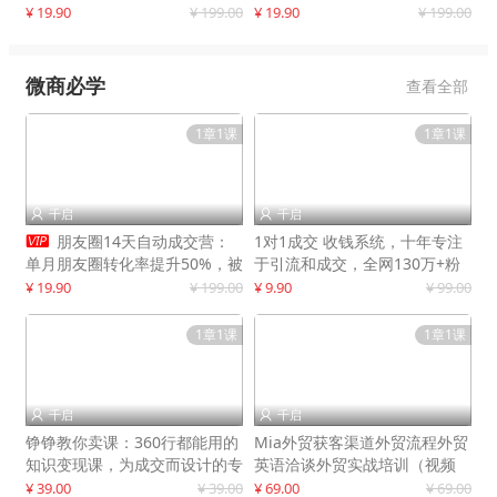
快速提升订单转化与店铺收益
¥ 19.90
¥ 199.00
¥ 19.90
¥ 199.00
微商必学
查看全部
1章1课
1章1课
千启
千启



朋友圈14天自动成交营：
1对1成交 收钱系统，十年专注
单月朋友圈转化率提升50%，被
于引流和成交，全网130万+粉
动收入超3万元
丝
¥ 19.90
¥ 199.00
¥ 9.90
¥ 99.00
1章1课
1章1课
千启
千启


铮铮教你卖课：360行都能用的
Mia外贸获客渠道外贸流程外贸
知识变现课，为成交而设计的专
英语洽谈外贸实战培训（视频
属课程
课）价值399元
¥ 39.00
¥ 39.00
¥ 69.00
¥ 69.00