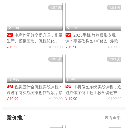
1章1课
1章1课
千启
千启




电商作图效率提升课，批量
2025手机 静物摄影变现
生产、模板应用、流程优化，
课：零基础构图+AI修图+爆款
20+细分品类实操案例，月赚3
创作
¥ 19.90
¥ 199.00
¥ 19.90
¥ 199.00
万
1章1课
1章1课
千启
千启




视觉设计全流程实战课程：
手机修图系统实战课程，通
通过案例实战突破创作瓶颈，接
过具体案例手把手教学调色技
单月入20000+
巧，实现副业变现
¥ 19.90
¥ 199.00
¥ 19.90
¥ 199.00
竞价推广
查看全部