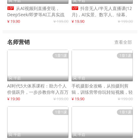
千启
千启




从AI视频到直播变现，
抖音无人/半无人直播课(12
DeepSeek/即梦等AI工具实战
月)，AI实景、数字人、绿幕、
教学，生产爆款视频，打造高流
多种玩法、24小时自动盈利
¥ 19.90
¥ 199.00
¥ 19.90
¥ 199.00
量账号
名师营销
查看全部
1章1课
1章1课
千启
千启


AI时代5大体系课程：助力个人
手机摄影全攻略，从拍摄到剪
价值跃升，一步步教你年入百万
辑，训练营带你玩转短视频，轻
松拍大片
¥ 19.90
¥ 199.00
¥ 19.90
¥ 199.00
1章1课
1章1课
千启
千启

