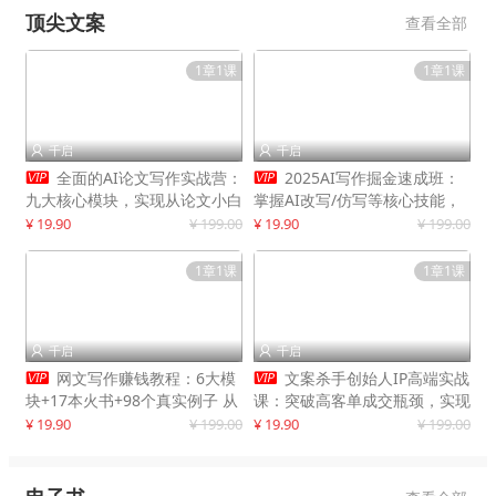
顶尖文案
查看全部
1章1课
1章1课
千启
千启




全面的AI论文写作实战营：
2025AI写作掘金速成班：
九大核心模块，实现从论文小白
掌握AI改写/仿写等核心技能，
到高效产出的跨越
实现单篇文案变现500+
¥ 19.90
¥ 199.00
¥ 19.90
¥ 199.00
1章1课
1章1课
千启
千启




网文写作赚钱教程：6大模
文案杀手创始人IP高端实战
块+17本火书+98个真实例子 从
课：突破高客单成交瓶颈，实现
入门到精通实战方法
IP商业价值最大化
¥ 19.90
¥ 199.00
¥ 19.90
¥ 199.00