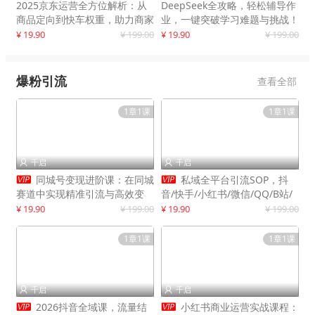
2025京东运营全方位解析：从
DeepSeek全攻略，轻松辅导作
商品定向到快车权重，助力商家
业，一键突破学习难题与挑战！
打造爆款商品
¥ 19.90
¥ 199.00
¥ 19.90
¥ 199.00
爆粉引流
查看全部
1章1课
1章1课
千启
千启




同城号变现进阶课：在同城
私域全平台引流SOP，抖
赛道中实现精准引流与高效变
音/快手/小红书/微信/QQ/B站/
现，单店月引流成交额提升50%
闲鱼等，技术合集，高效转化公
¥ 19.90
¥ 199.00
¥ 19.90
¥ 199.00
域流量
1章1课
1章1课
千启
千启




2026抖音全域课，流量结
小红书商业运营实战课程：