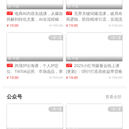
千启
千启




电商AI内容实战课，从爆款
无界关键词爆流课，破局布
拆解到转化文案，AI全流程赋
局逻辑、阶段精准引流，实现流
能，解放人力，单月节省内容成
量翻倍，店铺业绩增长50%+
¥ 19.90
¥ 199.00
¥ 19.90
¥ 199.00
本数万元
1章1课
1章1课
千启
千启




跨境IP出海课，个人IP定
2025小红书爆量会线上课
位、TikTok运营、市场选品，掌
(更新) ：0到1打造高收益带货账
握核心闭环，实现月入1万美金
号，靠小红书带货年入100w？
¥ 19.90
¥ 199.00
¥ 19.90
¥ 199.00
+
机会来了！
公众号
查看全部
1章1课
1章1课