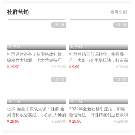
社群营销
查看全部
1章1课
1章1课
千启
千启


社群运营必备！从零搭建社群，
社群营销三节课精华：掌握叠
揭秘六大锦囊、七大营销技巧，
价、大促与金字塔玩法，打造高
打造火爆社群
效营销体系
¥ 19.90
¥ 199.00
¥ 9.90
¥ 99.00
1章1课
1章1课
千启
千启


社群-操盘手实战大课：社群 全
2024年全新社群引流法，加爆
局增长成交实战，小白到大神的
微信玩法，日引精准创业粉兼职
进阶之路
粉200+
¥ 29.90
¥ 299.00
¥ 29.90
¥ 299.00