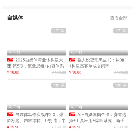
自媒体
查看全部
1章1课
1章1课
千启
千启




2025自媒体商业体构建大
强人设变现黑皮书：从0到
课-第5期，流量思维+内容体系
1构建高客单成交闭环
+变现闭环，打造个人可持续生
¥ 19.90
¥ 199.00
¥ 19.90
¥ 199.00
意
1章1课
1章1课
千启
千启




自媒体写作实战课2.0，爆
AI+自媒体掘金课：赛道选
款标题、内容结构、IP打造，半
择+工具应用+爆款系统，新手
年复制30万粉月入10万+
快速起步，副业月入8000+
¥ 19.90
¥ 199.00
¥ 19.90
¥ 199.00