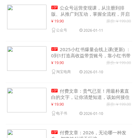

公众号运营变现课，从注册到排
版、从推广到互动，掌握全流程，开启
个人品牌月入30000+
¥ 19.90
原价: ¥ 199.00
公众号
2026-01-11

2025小红书爆量会线上课(更新) ：
0到1打造高收益带货账号，靠小红书带
货年入100w？机会来了！
¥ 19.90
原价: ¥ 199.00
淘宝电商
2026-01-10

付费文章：贵气已至！用最朴素直
白的文字，让你清楚知道，该如何接住
这一次时代的泼天富贵
¥ 19.90
原价: ¥ 199.00
电子书
2026-01-10

付费文章：2026，无论哪一种发