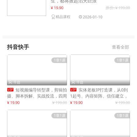
生，都将掀起滔天巨浪
¥ 19.90
原价: ¥ 199.00
精品课程
2026-01-10
抖音快手
查看全部
1章1课
1章1课
千启
千启




短视频编导转型课，剪辑拍
实体老板IP打造课，从0到
摄、脚本拆解、实战投流，四周
1起号、内容矩阵、信任建立，
系统教学，快速入行月入2w+
打造门店IP，稳定获客增收
¥ 19.90
¥ 199.00
¥ 19.90
¥ 199.00
1章1课
1章1课