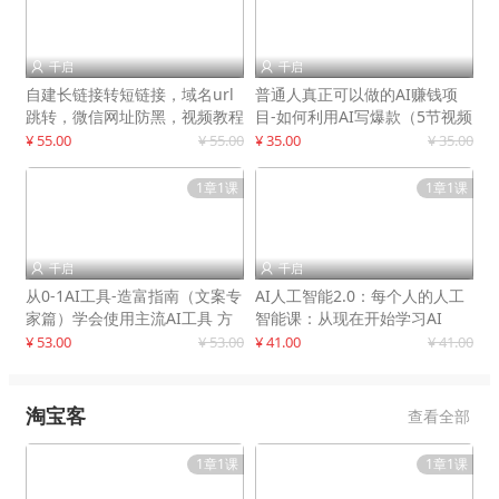
千启
千启


自建长链接转短链接，域名url
普通人真正可以做的AI赚钱项
跳转，微信网址防黑，视频教程
目-如何利用AI写爆款（5节视频
手把手教你
课）
¥ 55.00
¥ 55.00
¥ 35.00
¥ 35.00
1章1课
1章1课
千启
千启


从0-1AI工具-造富指南（文案专
AI人工智能2.0：每个人的人工
家篇）学会使用主流AI工具 方
智能课：从现在开始学习AI
法和心法的融合
¥ 53.00
¥ 53.00
¥ 41.00
¥ 41.00
淘宝客
查看全部
1章1课
1章1课