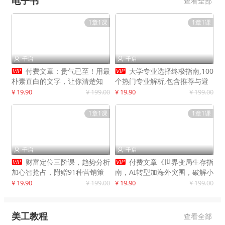
电子书
查看全部
1章1课
1章1课
千启
千启




付费文章：贵气已至！用最
大学专业选择终极指南,100
朴素直白的文字，让你清楚知
个热门专业解析,包含推荐与避
道，该如何接住这一次时代的泼
雷实用建议
¥ 19.90
¥ 199.00
¥ 19.90
¥ 199.00
天富贵
1章1课
1章1课
千启
千启




财富定位三阶课，趋势分析
付费文章《世界变局生存指
加心智抢占，附赠91种营销策
南，AI转型加海外突围，破解小
略模型
城市生存陷阱》
¥ 19.90
¥ 199.00
¥ 19.90
¥ 199.00
美工教程
查看全部