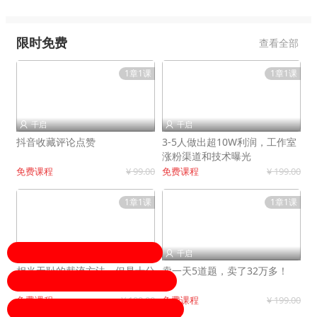
限时免费
查看全部
1章1课
1章1课
千启
千启


抖音收藏评论点赞
3-5人做出超10W利润，工作室
涨粉渠道和技术曝光
免费课程
¥ 99.00
免费课程
¥ 199.00
1章1课
1章1课
千启
千启


相当无耻的截流方法，但是十分
卖一天5道题，卖了32万多！
有效！
免费课程
¥ 199.00
免费课程
¥ 199.00