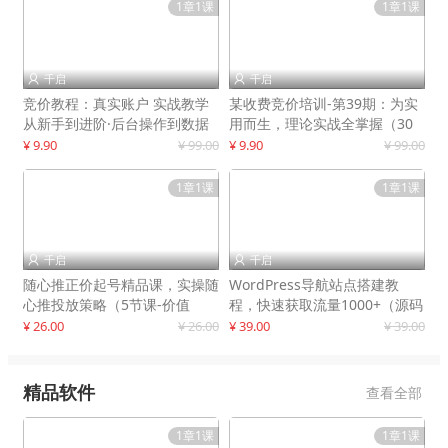
1章1课
1章1课
千启
千启


竞价教程：真实账户 实战教学
某收费竞价培训-第39期：为实
从新手到进阶·后台操作到数据
用而生，理论实战全掌握（30
优化
节课）
¥ 9.90
¥ 99.00
¥ 9.90
¥ 99.00
1章1课
1章1课
千启
千启


随心推正价起号精品课，实操随
WordPress导航站点搭建教
心推投放策略（5节课-价值
程，快速获取流量1000+（源码
298）
+教程）
¥ 26.00
¥ 26.00
¥ 39.00
¥ 39.00
精品软件
查看全部
1章1课
1章1课