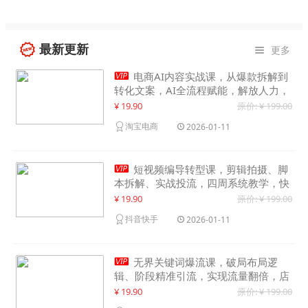
最新更新
更多


电商AI内容实战课，从爆款拆解到
转化文案，AI全流程赋能，解放人力，
单月节省内容成本数万元
¥ 19.90
原价: ¥ 199.00
淘宝电商
2026-01-11

短视频编导转型课，剪辑拍摄、脚
本拆解、实战投流，四周系统教学，快
速入行月入2w+
¥ 19.90
原价: ¥ 199.00
抖音快手
2026-01-11

无界关键词爆流课，破局布局逻
辑、阶段精准引流，实现流量翻倍，店
铺业绩增长50%+
¥ 19.90
原价: ¥ 199.00