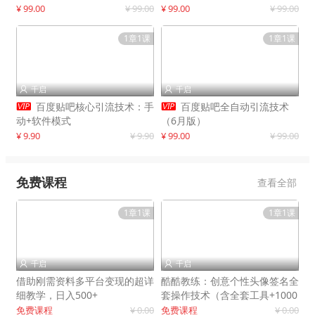
制作
¥ 99.00
¥ 99.00
¥ 99.00
¥ 99.00
1章1课
1章1课
千启
千启




百度贴吧核心引流技术：手
百度贴吧全自动引流技术
动+软件模式
（6月版）
¥ 9.90
¥ 9.90
¥ 99.00
¥ 99.00
免费课程
查看全部
1章1课
1章1课
千启
千启


借助刚需资料多平台变现的超详
酷酷教练：创意个性头像签名全
细教学，日入500+
套操作技术（含全套工具+1000
套模板）
免费课程
¥ 0.00
免费课程
¥ 0.00