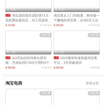
千启
千启



淘宝虚拟项目进阶课15.0：
淘宝客从入门到精通，教你做一
高权重标题优化，AI工具提效，
个赚钱的淘宝客，从0到月入过
自动盈利模式搭建
万
¥ 19.90
¥ 199.00
¥ 99.00
¥ 199.00
1章1课
1章1课
千启
千启




从0开始玩转淘客社群实
2020最新快速搭建淘宝客
操：月佣金0到1000万用时6个
平台，3天搭建成功
月
¥ 99.00
¥ 99.00
¥ 99.00
¥ 99.00
淘宝电商
查看全部
1章1课
1章1课