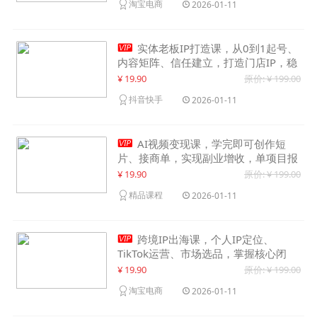
淘宝电商
2026-01-11

实体老板IP打造课，从0到1起号、
内容矩阵、信任建立，打造门店IP，稳
定获客增收
¥ 19.90
原价: ¥ 199.00
抖音快手
2026-01-11

AI视频变现课，学完即可创作短
片、接商单，实现副业增收，单项目报
价可达千元
¥ 19.90
原价: ¥ 199.00
精品课程
2026-01-11

跨境IP出海课，个人IP定位、
TikTok运营、市场选品，掌握核心闭
环，实现月入1万美金+
¥ 19.90
原价: ¥ 199.00
淘宝电商
2026-01-11