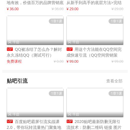
地有效，价值百万的品牌营销底
从新手到高手的底层方法>完结
层逻辑
¥ 36.00
¥ 36.00
¥ 29.00
¥ 29.00
1章1课
1章1课
千启
千启




QQ被冻结了怎么办？解封
用这个方法能在QQ空间完
永久冻结QQ（测试可行）
成快速引流（QQ空间营销策
略）
免费课程
¥ 0.00
¥ 99.00
¥ 99.00
贴吧引流
查看全部
1章1课
1章1课
千启
千启




百度贴吧霸屏引流实战课
2020贴吧最新防删无限引
2.0，带你玩转流量热门聚集地
流技术：防删二维码 链接 图片