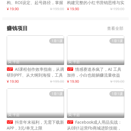
构、ROI设定、起号路径，掌握
构建完整的小红书营销思维与实
平台新规下利润最大化
战能力，案例店铺月销破百万！
¥ 19.90
¥ 199.00
¥ 19.90
¥ 199.00
赚钱项目
查看全部
1章1课
1章1课
千启
千启




AI课程创作效率指南，从调
情感赛道杀疯了，AI 工具
研到PPT、从大纲到海报，工具
加持，小白也能躺赚流量收益
赋能，打造可持续变现产品线
¥ 19.90
¥ 199.00
¥ 19.90
¥ 199.00
1章1课
1章1课
千启
千启




抖音年末福利，无需下载新
Facebook成人用品实战：
APP，3元/单无上限
从0到1运营Fb商城进阶技能，