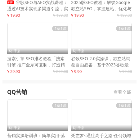

谷歌SEO与AEO实战课程：
2025版SEO教程：解锁Google
通过AI技术实现多渠道引流，实
独立站SEO，掌握建站、优化与
现网站流量增长300%
变现技巧
¥ 19.90
¥ 199.00
¥ 19.90
¥ 199.00
1章1课
1章1课
千启
千启


搜索引擎 SEO排名教程「搜索
谷歌SEO 2.0实操课，独立站询
引擎 推广全系可复制，打造精
盘自由必备，基于2023谷歌最
准被动流量系统
新算法录制
¥ 29.90
¥ 299.00
¥ 9.90
¥ 99.00
QQ营销
查看全部
1章1课
1章1课
千启
千启


营销实操培训班：简单实用-落
粥左罗<通往高手之路·任何领域