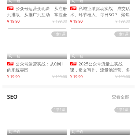
千启
千启




公众号运营变现课，从注册
私域业绩驱动实战，成交话
到排版、从推广到互动，掌握全
术、环节植入、每日SOP，聚焦
流程，开启个人品牌月入
增长，驱动营收持续突破
¥ 19.90
¥ 199.00
¥ 19.90
¥ 199.00
30000+
1章1课
1章1课
千启
千启




公众号运营实战：从0到1
2025公众号流量主实战
的系统突围
课，爆文写作、流量池运营、多
平台分发，新手日入千元月赚5
¥ 19.90
¥ 199.00
¥ 19.90
¥ 199.00
万+更新11月
SEO
查看全部
1章1课
1章1课
千启
千启

