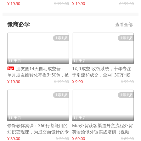
快速提升订单转化与店铺收益
¥ 19.90
¥ 199.00
¥ 19.90
¥ 199.00
微商必学
查看全部
1章1课
1章1课
千启
千启



朋友圈14天自动成交营：
1对1成交 收钱系统，十年专注
单月朋友圈转化率提升50%，被
于引流和成交，全网130万+粉
动收入超3万元
丝
¥ 19.90
¥ 199.00
¥ 9.90
¥ 99.00
1章1课
1章1课
千启
千启


铮铮教你卖课：360行都能用的
Mia外贸获客渠道外贸流程外贸
知识变现课，为成交而设计的专
英语洽谈外贸实战培训（视频
属课程
课）价值399元
¥ 39.00
¥ 39.00
¥ 69.00
¥ 69.00