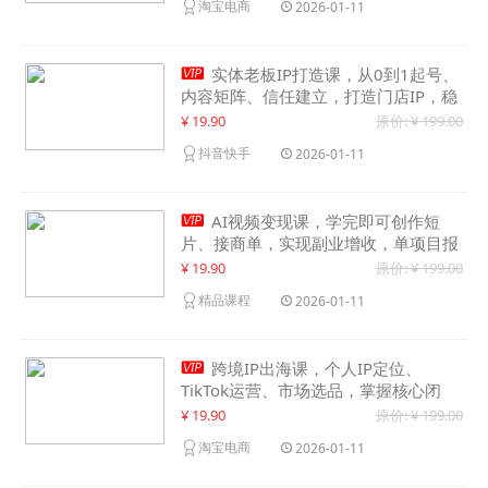
淘宝电商
2026-01-11

实体老板IP打造课，从0到1起号、
内容矩阵、信任建立，打造门店IP，稳
定获客增收
¥ 19.90
原价: ¥ 199.00
抖音快手
2026-01-11

AI视频变现课，学完即可创作短
片、接商单，实现副业增收，单项目报
价可达千元
¥ 19.90
原价: ¥ 199.00
精品课程
2026-01-11

跨境IP出海课，个人IP定位、
TikTok运营、市场选品，掌握核心闭
环，实现月入1万美金+
¥ 19.90
原价: ¥ 199.00
淘宝电商
2026-01-11