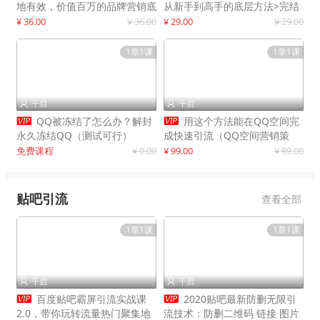
地有效，价值百万的品牌营销底
从新手到高手的底层方法>完结
层逻辑
¥ 36.00
¥ 36.00
¥ 29.00
¥ 29.00
1章1课
1章1课
千启
千启




QQ被冻结了怎么办？解封
用这个方法能在QQ空间完
永久冻结QQ（测试可行）
成快速引流（QQ空间营销策
略）
免费课程
¥ 0.00
¥ 99.00
¥ 99.00
贴吧引流
查看全部
1章1课
1章1课
千启
千启




百度贴吧霸屏引流实战课
2020贴吧最新防删无限引
2.0，带你玩转流量热门聚集地
流技术：防删二维码 链接 图片