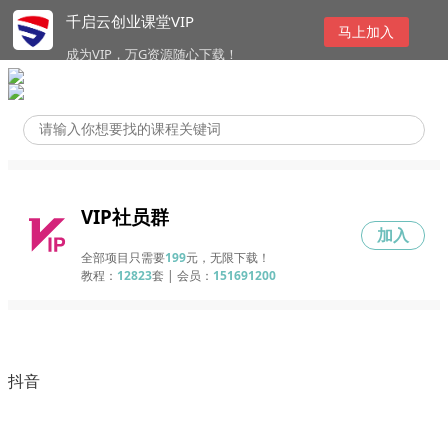
千启云创业课堂VIP
马上加入
成为VIP，万G资源随心下载！
VIP社员群
加入
全部项目只需要
199
元，无限下载！
教程：
12823
套 | 会员：
151691200
抖音