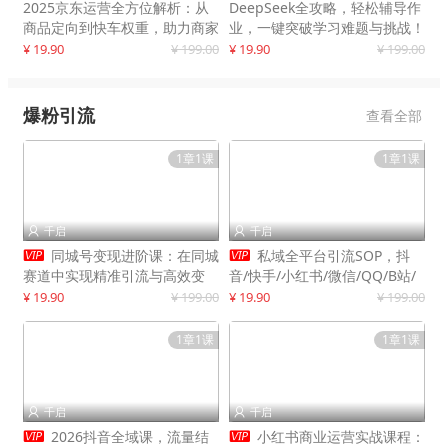
2025京东运营全方位解析：从
DeepSeek全攻略，轻松辅导作
商品定向到快车权重，助力商家
业，一键突破学习难题与挑战！
打造爆款商品
¥ 19.90
¥ 199.00
¥ 19.90
¥ 199.00
爆粉引流
查看全部
1章1课
1章1课
千启
千启




同城号变现进阶课：在同城
私域全平台引流SOP，抖
赛道中实现精准引流与高效变
音/快手/小红书/微信/QQ/B站/
现，单店月引流成交额提升50%
闲鱼等，技术合集，高效转化公
¥ 19.90
¥ 199.00
¥ 19.90
¥ 199.00
域流量
1章1课
1章1课
千启
千启




2026抖音全域课，流量结
小红书商业运营实战课程：