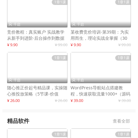
1章1课
1章1课
千启
千启


竞价教程：真实账户 实战教学
某收费竞价培训-第39期：为实
从新手到进阶·后台操作到数据
用而生，理论实战全掌握（30
优化
节课）
¥ 9.90
¥ 99.00
¥ 9.90
¥ 99.00
1章1课
1章1课
千启
千启


随心推正价起号精品课，实操随
WordPress导航站点搭建教
心推投放策略（5节课-价值
程，快速获取流量1000+（源码
298）
+教程）
¥ 26.00
¥ 26.00
¥ 39.00
¥ 39.00
精品软件
查看全部
1章1课
1章1课