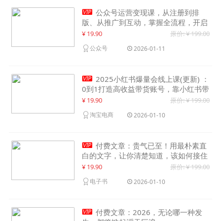

公众号运营变现课，从注册到排
版、从推广到互动，掌握全流程，开启
个人品牌月入30000+
¥ 19.90
原价: ¥ 199.00
公众号
2026-01-11

2025小红书爆量会线上课(更新) ：
0到1打造高收益带货账号，靠小红书带
货年入100w？机会来了！
¥ 19.90
原价: ¥ 199.00
淘宝电商
2026-01-10

付费文章：贵气已至！用最朴素直
白的文字，让你清楚知道，该如何接住
这一次时代的泼天富贵
¥ 19.90
原价: ¥ 199.00
电子书
2026-01-10

付费文章：2026，无论哪一种发