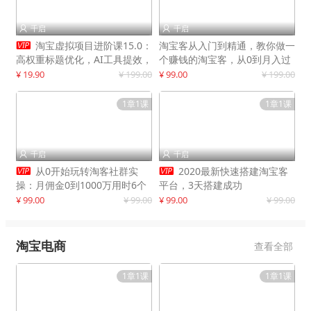
千启
千启



淘宝虚拟项目进阶课15.0：
淘宝客从入门到精通，教你做一
高权重标题优化，AI工具提效，
个赚钱的淘宝客，从0到月入过
自动盈利模式搭建
万
¥ 19.90
¥ 199.00
¥ 99.00
¥ 199.00
1章1课
1章1课
千启
千启




从0开始玩转淘客社群实
2020最新快速搭建淘宝客
操：月佣金0到1000万用时6个
平台，3天搭建成功
月
¥ 99.00
¥ 99.00
¥ 99.00
¥ 99.00
淘宝电商
查看全部
1章1课
1章1课