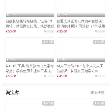
千启
千启


自建长链接转短链接，域名url
普通人真正可以做的AI赚钱项
跳转，微信网址防黑，视频教程
目-如何利用AI写爆款（5节视频
手把手教你
课）
¥ 55.00
¥ 55.00
¥ 35.00
¥ 35.00
1章1课
1章1课
千启
千启


从0-1AI工具-造富指南（文案专
AI人工智能2.0：每个人的人工
家篇）学会使用主流AI工具 方
智能课：从现在开始学习AI
法和心法的融合
¥ 53.00
¥ 53.00
¥ 41.00
¥ 41.00
淘宝客
查看全部
1章1课
1章1课