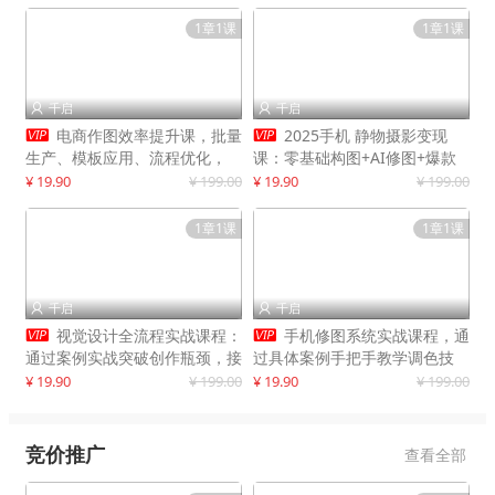
1章1课
1章1课
千启
千启




电商作图效率提升课，批量
2025手机 静物摄影变现
生产、模板应用、流程优化，
课：零基础构图+AI修图+爆款
20+细分品类实操案例，月赚3
创作
¥ 19.90
¥ 199.00
¥ 19.90
¥ 199.00
万
1章1课
1章1课
千启
千启




视觉设计全流程实战课程：
手机修图系统实战课程，通
通过案例实战突破创作瓶颈，接
过具体案例手把手教学调色技
单月入20000+
巧，实现副业变现
¥ 19.90
¥ 199.00
¥ 19.90
¥ 199.00
竞价推广
查看全部