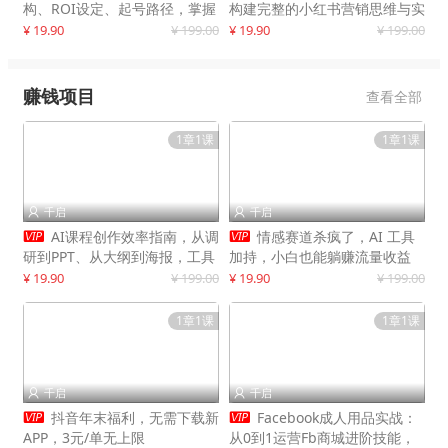
构、ROI设定、起号路径，掌握
构建完整的小红书营销思维与实
平台新规下利润最大化
战能力，案例店铺月销破百万！
¥ 19.90
¥ 199.00
¥ 19.90
¥ 199.00
赚钱项目
查看全部
1章1课
1章1课
千启
千启




AI课程创作效率指南，从调
情感赛道杀疯了，AI 工具
研到PPT、从大纲到海报，工具
加持，小白也能躺赚流量收益
赋能，打造可持续变现产品线
¥ 19.90
¥ 199.00
¥ 19.90
¥ 199.00
1章1课
1章1课
千启
千启




抖音年末福利，无需下载新
Facebook成人用品实战：
APP，3元/单无上限
从0到1运营Fb商城进阶技能，