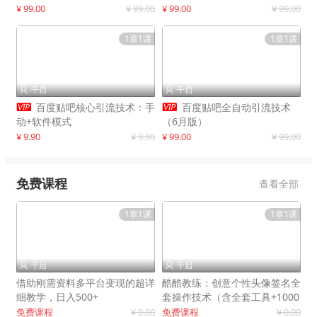
制作
¥ 99.00
¥ 99.00
¥ 99.00
¥ 99.00
1章1课
1章1课
千启
千启




百度贴吧核心引流技术：手
百度贴吧全自动引流技术
动+软件模式
（6月版）
¥ 9.90
¥ 9.90
¥ 99.00
¥ 99.00
免费课程
查看全部
1章1课
1章1课
千启
千启


借助刚需资料多平台变现的超详
酷酷教练：创意个性头像签名全
细教学，日入500+
套操作技术（含全套工具+1000
套模板）
免费课程
¥ 0.00
免费课程
¥ 0.00