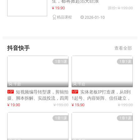
生，都将掀起滔天巨浪
¥ 19.90
原价: ¥ 199.00
精品课程
2026-01-10
抖音快手
查看全部
1章1课
1章1课
千启
千启




短视频编导转型课，剪辑拍
实体老板IP打造课，从0到
摄、脚本拆解、实战投流，四周
1起号、内容矩阵、信任建立，
系统教学，快速入行月入2w+
打造门店IP，稳定获客增收
¥ 19.90
¥ 199.00
¥ 19.90
¥ 199.00
1章1课
1章1课