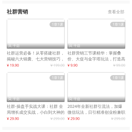
社群营销
查看全部
1章1课
1章1课
千启
千启


社群运营必备！从零搭建社群，
社群营销三节课精华：掌握叠
揭秘六大锦囊、七大营销技巧，
价、大促与金字塔玩法，打造高
打造火爆社群
效营销体系
¥ 19.90
¥ 199.00
¥ 9.90
¥ 99.00
1章1课
1章1课
千启
千启


社群-操盘手实战大课：社群 全
2024年全新社群引流法，加爆
局增长成交实战，小白到大神的
微信玩法，日引精准创业粉兼职
进阶之路
粉200+
¥ 29.90
¥ 299.00
¥ 29.90
¥ 299.00