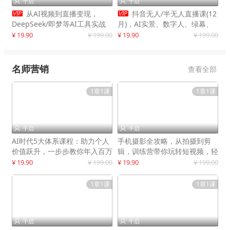
千启
千启




从AI视频到直播变现，
抖音无人/半无人直播课(12
DeepSeek/即梦等AI工具实战
月)，AI实景、数字人、绿幕、
教学，生产爆款视频，打造高流
多种玩法、24小时自动盈利
¥ 19.90
¥ 199.00
¥ 19.90
¥ 199.00
量账号
名师营销
查看全部
1章1课
1章1课
千启
千启


AI时代5大体系课程：助力个人
手机摄影全攻略，从拍摄到剪
价值跃升，一步步教你年入百万
辑，训练营带你玩转短视频，轻
松拍大片
¥ 19.90
¥ 199.00
¥ 19.90
¥ 199.00
1章1课
1章1课
千启
千启

