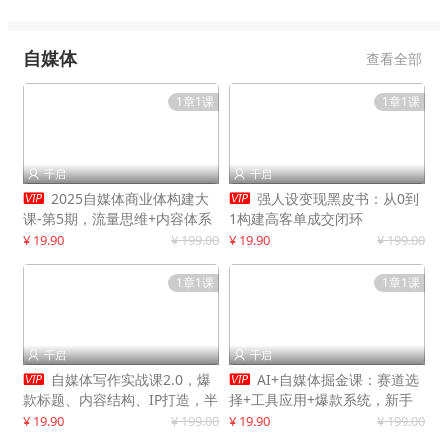
自媒体
查看全部
1章1课
1章1课
千启
千启




2025自媒体商业体构建大
强人设变现黑皮书：从0到
课-第5期，流量思维+内容体系
1构建高客单成交闭环
+变现闭环，打造个人可持续生
¥ 19.90
¥ 199.00
¥ 19.90
¥ 199.00
意
1章1课
1章1课
千启
千启




自媒体写作实战课2.0，爆
AI+自媒体掘金课：赛道选
款标题、内容结构、IP打造，半
择+工具应用+爆款系统，新手
年复制30万粉月入10万+
快速起步，副业月入8000+
¥ 19.90
¥ 199.00
¥ 19.90
¥ 199.00