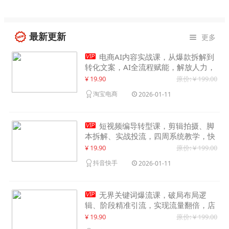
最新更新
更多


电商AI内容实战课，从爆款拆解到
转化文案，AI全流程赋能，解放人力，
单月节省内容成本数万元
¥ 19.90
原价: ¥ 199.00
淘宝电商
2026-01-11

短视频编导转型课，剪辑拍摄、脚
本拆解、实战投流，四周系统教学，快
速入行月入2w+
¥ 19.90
原价: ¥ 199.00
抖音快手
2026-01-11

无界关键词爆流课，破局布局逻
辑、阶段精准引流，实现流量翻倍，店
铺业绩增长50%+
¥ 19.90
原价: ¥ 199.00