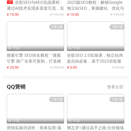

谷歌SEO与AEO实战课程：
2025版SEO教程：解锁Google
通过AI技术实现多渠道引流，实
独立站SEO，掌握建站、优化与
现网站流量增长300%
变现技巧
¥ 19.90
¥ 199.00
¥ 19.90
¥ 199.00
1章1课
1章1课
千启
千启


搜索引擎 SEO排名教程「搜索
谷歌SEO 2.0实操课，独立站询
引擎 推广全系可复制，打造精
盘自由必备，基于2023谷歌最
准被动流量系统
新算法录制
¥ 29.90
¥ 299.00
¥ 9.90
¥ 99.00
QQ营销
查看全部
1章1课
1章1课
千启
千启


营销实操培训班：简单实用-落
粥左罗<通往高手之路·任何领域