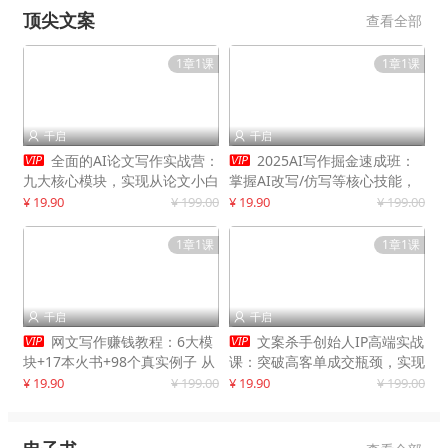
顶尖文案
查看全部
1章1课
1章1课
千启
千启




全面的AI论文写作实战营：
2025AI写作掘金速成班：
九大核心模块，实现从论文小白
掌握AI改写/仿写等核心技能，
到高效产出的跨越
实现单篇文案变现500+
¥ 19.90
¥ 199.00
¥ 19.90
¥ 199.00
1章1课
1章1课
千启
千启




网文写作赚钱教程：6大模
文案杀手创始人IP高端实战
块+17本火书+98个真实例子 从
课：突破高客单成交瓶颈，实现
入门到精通实战方法
IP商业价值最大化
¥ 19.90
¥ 199.00
¥ 19.90
¥ 199.00