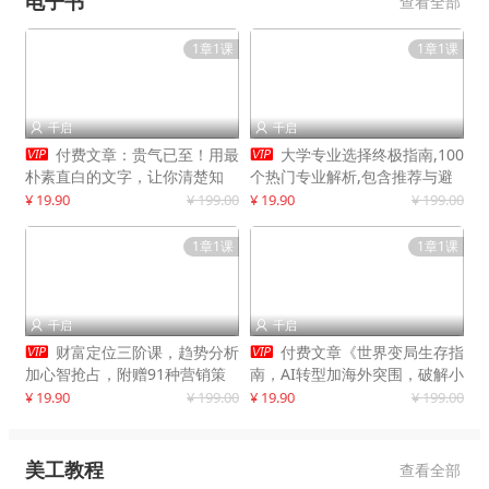
电子书
查看全部
1章1课
1章1课
千启
千启




付费文章：贵气已至！用最
大学专业选择终极指南,100
朴素直白的文字，让你清楚知
个热门专业解析,包含推荐与避
道，该如何接住这一次时代的泼
雷实用建议
¥ 19.90
¥ 199.00
¥ 19.90
¥ 199.00
天富贵
1章1课
1章1课
千启
千启




财富定位三阶课，趋势分析
付费文章《世界变局生存指
加心智抢占，附赠91种营销策
南，AI转型加海外突围，破解小
略模型
城市生存陷阱》
¥ 19.90
¥ 199.00
¥ 19.90
¥ 199.00
美工教程
查看全部