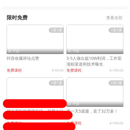
限时免费
查看全部
1章1课
1章1课
千启
千启


抖音收藏评论点赞
3-5人做出超10W利润，工作室
涨粉渠道和技术曝光
免费课程
¥ 99.00
免费课程
¥ 199.00
1章1课
1章1课
千启
千启


相当无耻的截流方法，但是十分
卖一天5道题，卖了32万多！
有效！
免费课程
¥ 199.00
免费课程
¥ 199.00