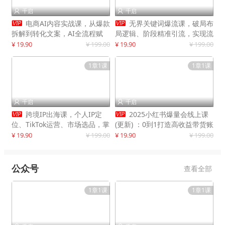
千启
千启




电商AI内容实战课，从爆款
无界关键词爆流课，破局布
拆解到转化文案，AI全流程赋
局逻辑、阶段精准引流，实现流
能，解放人力，单月节省内容成
量翻倍，店铺业绩增长50%+
¥ 19.90
¥ 199.00
¥ 19.90
¥ 199.00
本数万元
1章1课
1章1课
千启
千启




跨境IP出海课，个人IP定
2025小红书爆量会线上课
位、TikTok运营、市场选品，掌
(更新) ：0到1打造高收益带货账
握核心闭环，实现月入1万美金
号，靠小红书带货年入100w？
¥ 19.90
¥ 199.00
¥ 19.90
¥ 199.00
+
机会来了！
公众号
查看全部
1章1课
1章1课