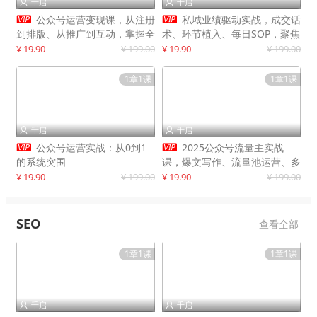
千启
千启




公众号运营变现课，从注册
私域业绩驱动实战，成交话
到排版、从推广到互动，掌握全
术、环节植入、每日SOP，聚焦
流程，开启个人品牌月入
增长，驱动营收持续突破
¥ 19.90
¥ 199.00
¥ 19.90
¥ 199.00
30000+
1章1课
1章1课
千启
千启




公众号运营实战：从0到1
2025公众号流量主实战
的系统突围
课，爆文写作、流量池运营、多
平台分发，新手日入千元月赚5
¥ 19.90
¥ 199.00
¥ 19.90
¥ 199.00
万+更新11月
SEO
查看全部
1章1课
1章1课
千启
千启

