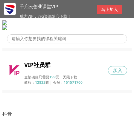
千启云创业课堂VIP
马上加入
成为VIP，万G资源随心下载！
VIP社员群
加入
全部项目只需要
199
元，无限下载！
教程：
12823
套 | 会员：
151571700
抖音