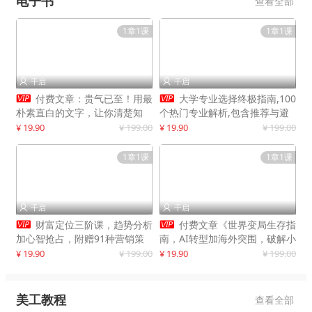
电子书
查看全部
1章1课
1章1课
千启
千启




付费文章：贵气已至！用最
大学专业选择终极指南,100
朴素直白的文字，让你清楚知
个热门专业解析,包含推荐与避
道，该如何接住这一次时代的泼
雷实用建议
¥ 19.90
¥ 199.00
¥ 19.90
¥ 199.00
天富贵
1章1课
1章1课
千启
千启




财富定位三阶课，趋势分析
付费文章《世界变局生存指
加心智抢占，附赠91种营销策
南，AI转型加海外突围，破解小
略模型
城市生存陷阱》
¥ 19.90
¥ 199.00
¥ 19.90
¥ 199.00
美工教程
查看全部