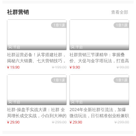
社群营销
查看全部
1章1课
1章1课
千启
千启


社群运营必备！从零搭建社群，
社群营销三节课精华：掌握叠
揭秘六大锦囊、七大营销技巧，
价、大促与金字塔玩法，打造高
打造火爆社群
效营销体系
¥ 19.90
¥ 199.00
¥ 9.90
¥ 99.00
1章1课
1章1课
千启
千启


社群-操盘手实战大课：社群 全
2024年全新社群引流法，加爆
局增长成交实战，小白到大神的
微信玩法，日引精准创业粉兼职
进阶之路
粉200+
¥ 29.90
¥ 299.00
¥ 29.90
¥ 299.00