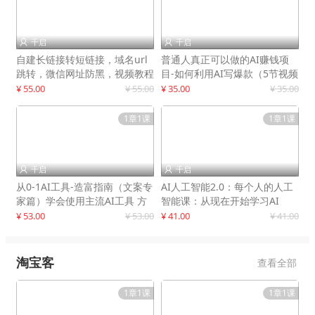
千启
千启


自建长链接转短链接，域名url
普通人真正可以做的AI赚钱项
跳转，微信网址防黑，视频教程
目-如何利用AI写爆款（5节视频
手把手教你
课）
¥ 55.00
¥ 55.00
¥ 35.00
¥ 35.00
1章1课
1章1课
千启
千启


从0-1AI工具-造富指南（文案专
AI人工智能2.0：每个人的人工
家篇）学会使用主流AI工具 方
智能课：从现在开始学习AI
法和心法的融合
¥ 53.00
¥ 53.00
¥ 41.00
¥ 41.00
淘宝客
查看全部
1章1课
1章1课