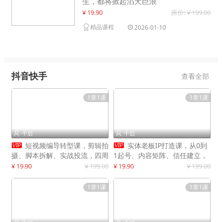
生，都将掀起滔天巨浪
¥ 19.90
原价: ¥ 199.00
精品课程
2026-01-10
抖音快手
查看全部
1章1课
1章1课
千启
千启




短视频编导转型课，剪辑拍
实体老板IP打造课，从0到
摄、脚本拆解、实战投流，四周
1起号、内容矩阵、信任建立，
系统教学，快速入行月入2w+
打造门店IP，稳定获客增收
¥ 19.90
¥ 199.00
¥ 19.90
¥ 199.00
1章1课
1章1课