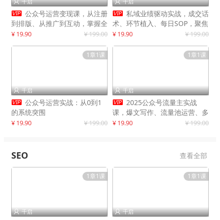
千启
千启




公众号运营变现课，从注册
私域业绩驱动实战，成交话
到排版、从推广到互动，掌握全
术、环节植入、每日SOP，聚焦
流程，开启个人品牌月入
增长，驱动营收持续突破
¥ 19.90
¥ 199.00
¥ 19.90
¥ 199.00
30000+
1章1课
1章1课
千启
千启




公众号运营实战：从0到1
2025公众号流量主实战
的系统突围
课，爆文写作、流量池运营、多
平台分发，新手日入千元月赚5
¥ 19.90
¥ 199.00
¥ 19.90
¥ 199.00
万+更新11月
SEO
查看全部
1章1课
1章1课
千启
千启

