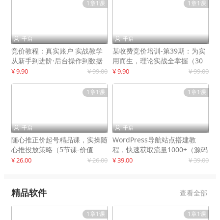
1章1课
1章1课
千启
千启


竞价教程：真实账户 实战教学
某收费竞价培训-第39期：为实
从新手到进阶·后台操作到数据
用而生，理论实战全掌握（30
优化
节课）
¥ 9.90
¥ 99.00
¥ 9.90
¥ 99.00
1章1课
1章1课
千启
千启


随心推正价起号精品课，实操随
WordPress导航站点搭建教
心推投放策略（5节课-价值
程，快速获取流量1000+（源码
298）
+教程）
¥ 26.00
¥ 26.00
¥ 39.00
¥ 39.00
精品软件
查看全部
1章1课
1章1课