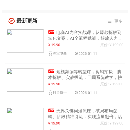
最新更新
更多


电商AI内容实战课，从爆款拆解到
转化文案，AI全流程赋能，解放人力，
单月节省内容成本数万元
¥ 19.90
原价: ¥ 199.00
淘宝电商
2026-01-11

短视频编导转型课，剪辑拍摄、脚
本拆解、实战投流，四周系统教学，快
速入行月入2w+
¥ 19.90
原价: ¥ 199.00
抖音快手
2026-01-11

无界关键词爆流课，破局布局逻
辑、阶段精准引流，实现流量翻倍，店
铺业绩增长50%+
¥ 19.90
原价: ¥ 199.00