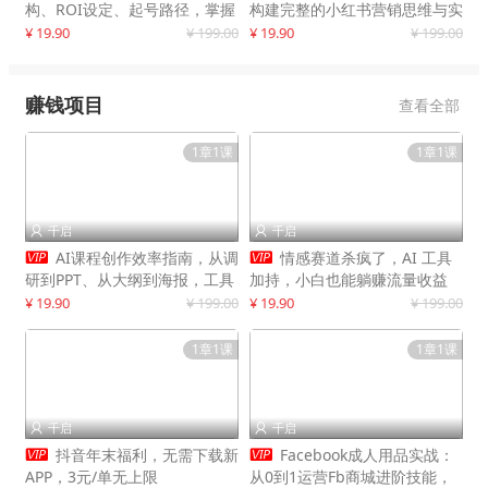
构、ROI设定、起号路径，掌握
构建完整的小红书营销思维与实
平台新规下利润最大化
战能力，案例店铺月销破百万！
¥ 19.90
¥ 199.00
¥ 19.90
¥ 199.00
赚钱项目
查看全部
1章1课
1章1课
千启
千启




AI课程创作效率指南，从调
情感赛道杀疯了，AI 工具
研到PPT、从大纲到海报，工具
加持，小白也能躺赚流量收益
赋能，打造可持续变现产品线
¥ 19.90
¥ 199.00
¥ 19.90
¥ 199.00
1章1课
1章1课
千启
千启




抖音年末福利，无需下载新
Facebook成人用品实战：
APP，3元/单无上限
从0到1运营Fb商城进阶技能，