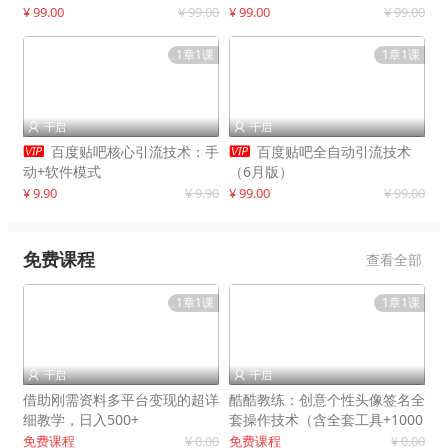
制作
¥ 99.00
¥ 99.00
¥ 99.00
¥ 99.00
1章1课
1章1课
千启
千启




百度贴吧核心引流技术：手
百度贴吧全自动引流技术
动+软件模式
（6月版）
¥ 9.90
¥ 9.90
¥ 99.00
¥ 99.00
免费课程
查看全部
1章1课
1章1课
千启
千启


借助刚需资料多平台变现的超详
酷酷教练：创意个性头像签名全
细教学，日入500+
套操作技术（含全套工具+1000
套模板）
免费课程
¥ 0.00
免费课程
¥ 0.00