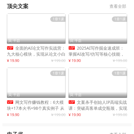
顶尖文案
查看全部
1章1课
1章1课
千启
千启




全面的AI论文写作实战营：
2025AI写作掘金速成班：
九大核心模块，实现从论文小白
掌握AI改写/仿写等核心技能，
到高效产出的跨越
实现单篇文案变现500+
¥ 19.90
¥ 199.00
¥ 19.90
¥ 199.00
1章1课
1章1课
千启
千启




网文写作赚钱教程：6大模
文案杀手创始人IP高端实战
块+17本火书+98个真实例子 从
课：突破高客单成交瓶颈，实现
入门到精通实战方法
IP商业价值最大化
¥ 19.90
¥ 199.00
¥ 19.90
¥ 199.00