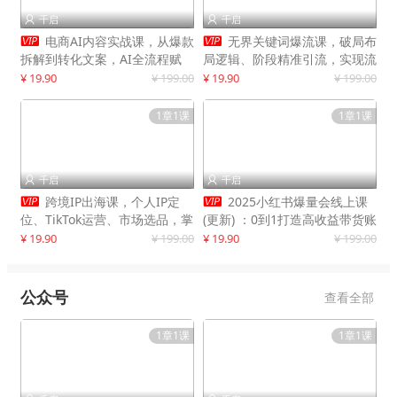
千启
千启




电商AI内容实战课，从爆款
无界关键词爆流课，破局布
拆解到转化文案，AI全流程赋
局逻辑、阶段精准引流，实现流
能，解放人力，单月节省内容成
量翻倍，店铺业绩增长50%+
¥ 19.90
¥ 199.00
¥ 19.90
¥ 199.00
本数万元
1章1课
1章1课
千启
千启




跨境IP出海课，个人IP定
2025小红书爆量会线上课
位、TikTok运营、市场选品，掌
(更新) ：0到1打造高收益带货账
握核心闭环，实现月入1万美金
号，靠小红书带货年入100w？
¥ 19.90
¥ 199.00
¥ 19.90
¥ 199.00
+
机会来了！
公众号
查看全部
1章1课
1章1课