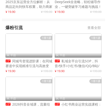
2025京东运营全方位解析：从
DeepSeek全攻略，轻松辅导作
商品定向到快车权重，助力商家
业，一键突破学习难题与挑战！
打造爆款商品
¥ 19.90
¥ 199.00
¥ 19.90
¥ 199.00
爆粉引流
查看全部
1章1课
1章1课
千启
千启




同城号变现进阶课：在同城
私域全平台引流SOP，抖
赛道中实现精准引流与高效变
音/快手/小红书/微信/QQ/B站/
现，单店月引流成交额提升50%
闲鱼等，技术合集，高效转化公
¥ 19.90
¥ 199.00
¥ 19.90
¥ 199.00
域流量
1章1课
1章1课
千启
千启




2026抖音全域课，流量结
小红书商业运营实战课程：