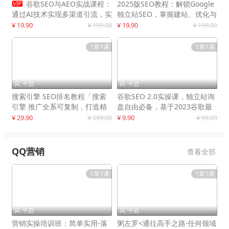

谷歌SEO与AEO实战课程：
2025版SEO教程：解锁Google
通过AI技术实现多渠道引流，实
独立站SEO，掌握建站、优化与
现网站流量增长300%
变现技巧
¥ 19.90
¥ 199.00
¥ 19.90
¥ 199.00
1章1课
1章1课
千启
千启


搜索引擎 SEO排名教程「搜索
谷歌SEO 2.0实操课，独立站询
引擎 推广全系可复制，打造精
盘自由必备，基于2023谷歌最
准被动流量系统
新算法录制
¥ 29.90
¥ 299.00
¥ 9.90
¥ 99.00
QQ营销
查看全部
1章1课
1章1课
千启
千启


营销实操培训班：简单实用-落
粥左罗<通往高手之路·任何领域