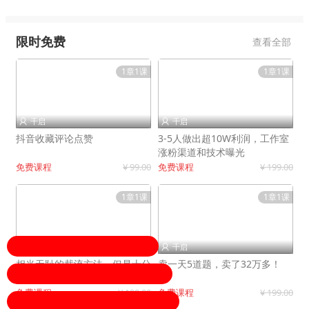
限时免费
查看全部
1章1课
1章1课
千启
千启


抖音收藏评论点赞
3-5人做出超10W利润，工作室
涨粉渠道和技术曝光
免费课程
¥ 99.00
免费课程
¥ 199.00
1章1课
1章1课
千启
千启


相当无耻的截流方法，但是十分
卖一天5道题，卖了32万多！
有效！
免费课程
¥ 199.00
免费课程
¥ 199.00