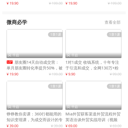
快速提升订单转化与店铺收益
¥ 19.90
¥ 199.00
¥ 19.90
¥ 199.00
微商必学
查看全部
1章1课
1章1课
千启
千启



朋友圈14天自动成交营：
1对1成交 收钱系统，十年专注
单月朋友圈转化率提升50%，被
于引流和成交，全网130万+粉
动收入超3万元
丝
¥ 19.90
¥ 199.00
¥ 9.90
¥ 99.00
1章1课
1章1课
千启
千启


铮铮教你卖课：360行都能用的
Mia外贸获客渠道外贸流程外贸
知识变现课，为成交而设计的专
英语洽谈外贸实战培训（视频
属课程
课）价值399元
¥ 39.00
¥ 39.00
¥ 69.00
¥ 69.00