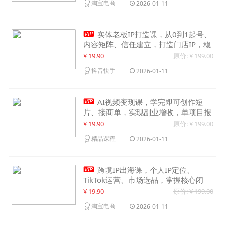
淘宝电商
2026-01-11

实体老板IP打造课，从0到1起号、
内容矩阵、信任建立，打造门店IP，稳
定获客增收
¥ 19.90
原价: ¥ 199.00
抖音快手
2026-01-11

AI视频变现课，学完即可创作短
片、接商单，实现副业增收，单项目报
价可达千元
¥ 19.90
原价: ¥ 199.00
精品课程
2026-01-11

跨境IP出海课，个人IP定位、
TikTok运营、市场选品，掌握核心闭
环，实现月入1万美金+
¥ 19.90
原价: ¥ 199.00
淘宝电商
2026-01-11