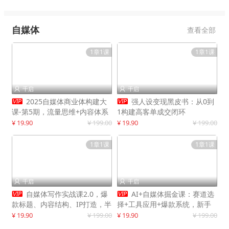
自媒体
查看全部
1章1课
1章1课
千启
千启




2025自媒体商业体构建大
强人设变现黑皮书：从0到
课-第5期，流量思维+内容体系
1构建高客单成交闭环
+变现闭环，打造个人可持续生
¥ 19.90
¥ 199.00
¥ 19.90
¥ 199.00
意
1章1课
1章1课
千启
千启




自媒体写作实战课2.0，爆
AI+自媒体掘金课：赛道选
款标题、内容结构、IP打造，半
择+工具应用+爆款系统，新手
年复制30万粉月入10万+
快速起步，副业月入8000+
¥ 19.90
¥ 199.00
¥ 19.90
¥ 199.00