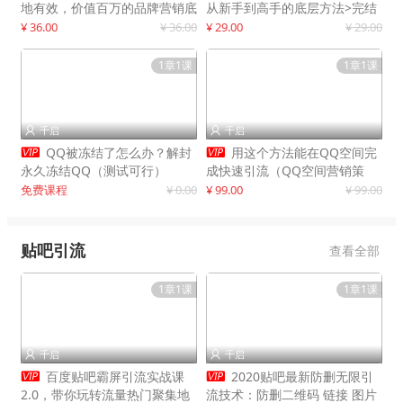
地有效，价值百万的品牌营销底
从新手到高手的底层方法>完结
层逻辑
¥ 36.00
¥ 36.00
¥ 29.00
¥ 29.00
1章1课
1章1课
千启
千启




QQ被冻结了怎么办？解封
用这个方法能在QQ空间完
永久冻结QQ（测试可行）
成快速引流（QQ空间营销策
略）
免费课程
¥ 0.00
¥ 99.00
¥ 99.00
贴吧引流
查看全部
1章1课
1章1课
千启
千启




百度贴吧霸屏引流实战课
2020贴吧最新防删无限引
2.0，带你玩转流量热门聚集地
流技术：防删二维码 链接 图片