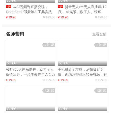
千启
千启




从AI视频到直播变现，
抖音无人/半无人直播课(12
DeepSeek/即梦等AI工具实战
月)，AI实景、数字人、绿幕、
教学，生产爆款视频，打造高流
多种玩法、24小时自动盈利
¥ 19.90
¥ 199.00
¥ 19.90
¥ 199.00
量账号
名师营销
查看全部
1章1课
1章1课
千启
千启


AI时代5大体系课程：助力个人
手机摄影全攻略，从拍摄到剪
价值跃升，一步步教你年入百万
辑，训练营带你玩转短视频，轻
松拍大片
¥ 19.90
¥ 199.00
¥ 19.90
¥ 199.00
1章1课
1章1课
千启
千启

