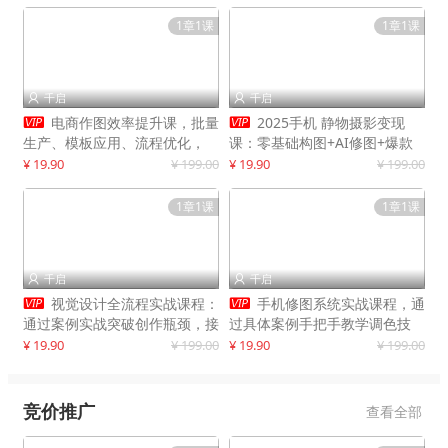
1章1课
1章1课
千启
千启




电商作图效率提升课，批量
2025手机 静物摄影变现
生产、模板应用、流程优化，
课：零基础构图+AI修图+爆款
20+细分品类实操案例，月赚3
创作
¥ 19.90
¥ 199.00
¥ 19.90
¥ 199.00
万
1章1课
1章1课
千启
千启




视觉设计全流程实战课程：
手机修图系统实战课程，通
通过案例实战突破创作瓶颈，接
过具体案例手把手教学调色技
单月入20000+
巧，实现副业变现
¥ 19.90
¥ 199.00
¥ 19.90
¥ 199.00
竞价推广
查看全部