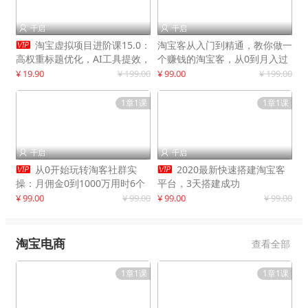
千启
千启



淘宝虚拟项目进阶课15.0：
淘宝客从入门到精通，教你做一
高权重标题优化，AI工具提效，
个赚钱的淘宝客，从0到月入过
自动盈利模式搭建
万
¥ 19.90
¥ 199.00
¥ 99.00
¥ 199.00
1章1课
1章1课
千启
千启




从0开始玩转淘客社群实
2020最新快速搭建淘宝客
操：月佣金0到1000万用时6个
平台，3天搭建成功
月
¥ 99.00
¥ 99.00
¥ 99.00
¥ 99.00
淘宝电商
查看全部
1章1课
1章1课