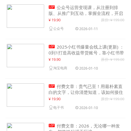

公众号运营变现课，从注册到排
版、从推广到互动，掌握全流程，开启
个人品牌月入30000+
¥ 19.90
原价: ¥ 199.00
公众号
2026-01-11

2025小红书爆量会线上课(更新) ：
0到1打造高收益带货账号，靠小红书带
货年入100w？机会来了！
¥ 19.90
原价: ¥ 199.00
淘宝电商
2026-01-10

付费文章：贵气已至！用最朴素直
白的文字，让你清楚知道，该如何接住
这一次时代的泼天富贵
¥ 19.90
原价: ¥ 199.00
电子书
2026-01-10

付费文章：2026，无论哪一种发