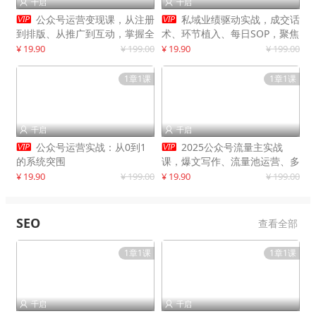
千启
千启




公众号运营变现课，从注册
私域业绩驱动实战，成交话
到排版、从推广到互动，掌握全
术、环节植入、每日SOP，聚焦
流程，开启个人品牌月入
增长，驱动营收持续突破
¥ 19.90
¥ 199.00
¥ 19.90
¥ 199.00
30000+
1章1课
1章1课
千启
千启




公众号运营实战：从0到1
2025公众号流量主实战
的系统突围
课，爆文写作、流量池运营、多
平台分发，新手日入千元月赚5
¥ 19.90
¥ 199.00
¥ 19.90
¥ 199.00
万+更新11月
SEO
查看全部
1章1课
1章1课
千启
千启

