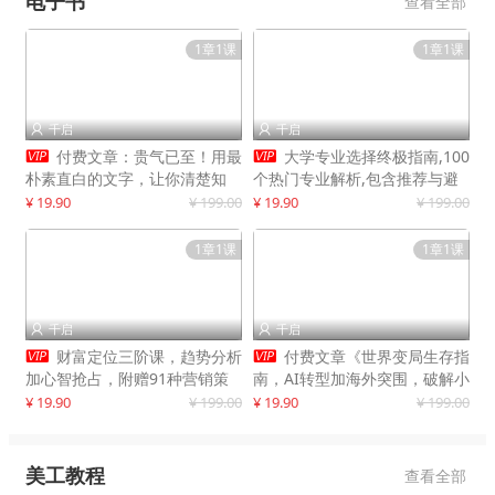
电子书
查看全部
1章1课
1章1课
千启
千启




付费文章：贵气已至！用最
大学专业选择终极指南,100
朴素直白的文字，让你清楚知
个热门专业解析,包含推荐与避
道，该如何接住这一次时代的泼
雷实用建议
¥ 19.90
¥ 199.00
¥ 19.90
¥ 199.00
天富贵
1章1课
1章1课
千启
千启




财富定位三阶课，趋势分析
付费文章《世界变局生存指
加心智抢占，附赠91种营销策
南，AI转型加海外突围，破解小
略模型
城市生存陷阱》
¥ 19.90
¥ 199.00
¥ 19.90
¥ 199.00
美工教程
查看全部