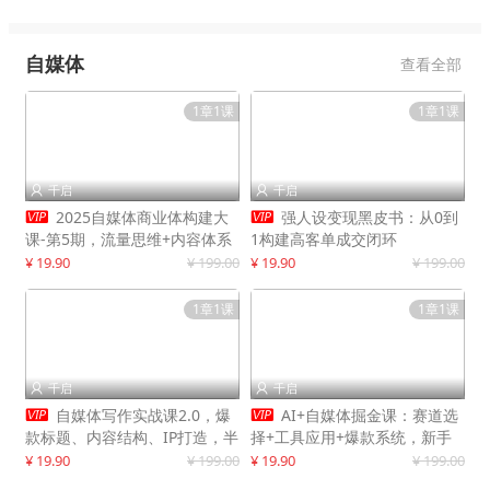
自媒体
查看全部
1章1课
1章1课
千启
千启




2025自媒体商业体构建大
强人设变现黑皮书：从0到
课-第5期，流量思维+内容体系
1构建高客单成交闭环
+变现闭环，打造个人可持续生
¥ 19.90
¥ 199.00
¥ 19.90
¥ 199.00
意
1章1课
1章1课
千启
千启




自媒体写作实战课2.0，爆
AI+自媒体掘金课：赛道选
款标题、内容结构、IP打造，半
择+工具应用+爆款系统，新手
年复制30万粉月入10万+
快速起步，副业月入8000+
¥ 19.90
¥ 199.00
¥ 19.90
¥ 199.00