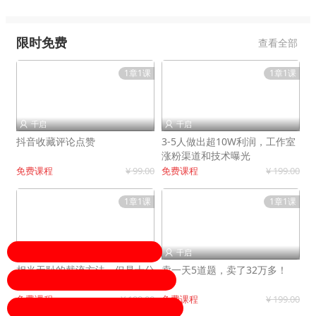
限时免费
查看全部
1章1课
1章1课
千启
千启


抖音收藏评论点赞
3-5人做出超10W利润，工作室
涨粉渠道和技术曝光
免费课程
¥ 99.00
免费课程
¥ 199.00
1章1课
1章1课
千启
千启


相当无耻的截流方法，但是十分
卖一天5道题，卖了32万多！
有效！
免费课程
¥ 199.00
免费课程
¥ 199.00