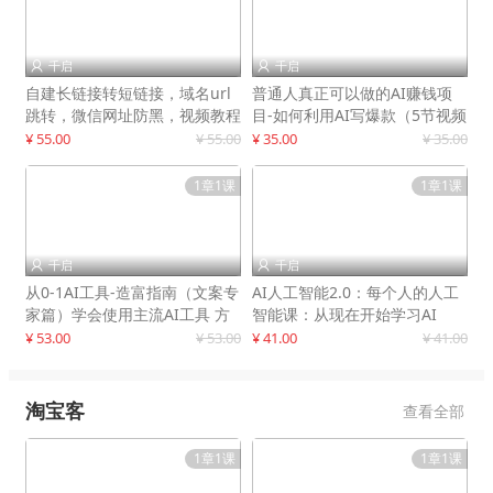
千启
千启


自建长链接转短链接，域名url
普通人真正可以做的AI赚钱项
跳转，微信网址防黑，视频教程
目-如何利用AI写爆款（5节视频
手把手教你
课）
¥ 55.00
¥ 55.00
¥ 35.00
¥ 35.00
1章1课
1章1课
千启
千启


从0-1AI工具-造富指南（文案专
AI人工智能2.0：每个人的人工
家篇）学会使用主流AI工具 方
智能课：从现在开始学习AI
法和心法的融合
¥ 53.00
¥ 53.00
¥ 41.00
¥ 41.00
淘宝客
查看全部
1章1课
1章1课