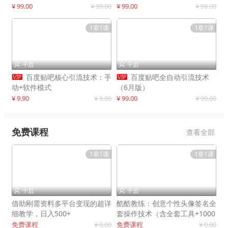
制作
¥ 99.00
¥ 99.00
¥ 99.00
¥ 99.00
1章1课
1章1课
千启
千启




百度贴吧核心引流技术：手
百度贴吧全自动引流技术
动+软件模式
（6月版）
¥ 9.90
¥ 9.90
¥ 99.00
¥ 99.00
免费课程
查看全部
1章1课
1章1课
千启
千启


借助刚需资料多平台变现的超详
酷酷教练：创意个性头像签名全
细教学，日入500+
套操作技术（含全套工具+1000
套模板）
免费课程
¥ 0.00
免费课程
¥ 0.00