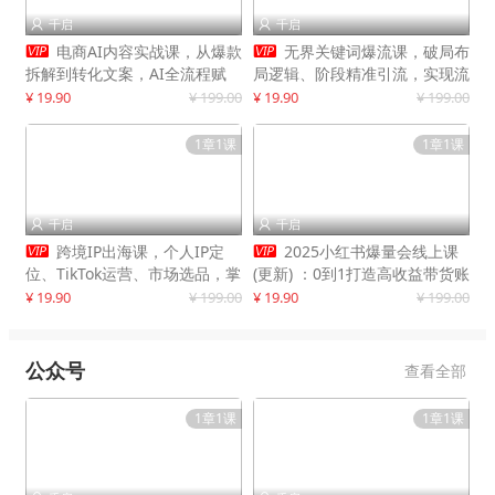
千启
千启




电商AI内容实战课，从爆款
无界关键词爆流课，破局布
拆解到转化文案，AI全流程赋
局逻辑、阶段精准引流，实现流
能，解放人力，单月节省内容成
量翻倍，店铺业绩增长50%+
¥ 19.90
¥ 199.00
¥ 19.90
¥ 199.00
本数万元
1章1课
1章1课
千启
千启




跨境IP出海课，个人IP定
2025小红书爆量会线上课
位、TikTok运营、市场选品，掌
(更新) ：0到1打造高收益带货账
握核心闭环，实现月入1万美金
号，靠小红书带货年入100w？
¥ 19.90
¥ 199.00
¥ 19.90
¥ 199.00
+
机会来了！
公众号
查看全部
1章1课
1章1课