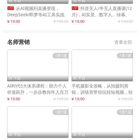
千启
千启




从AI视频到直播变现，
抖音无人/半无人直播课(12
DeepSeek/即梦等AI工具实战
月)，AI实景、数字人、绿幕、
教学，生产爆款视频，打造高流
多种玩法、24小时自动盈利
¥ 19.90
¥ 199.00
¥ 19.90
¥ 199.00
量账号
名师营销
查看全部
1章1课
1章1课
千启
千启


AI时代5大体系课程：助力个人
手机摄影全攻略，从拍摄到剪
价值跃升，一步步教你年入百万
辑，训练营带你玩转短视频，轻
松拍大片
¥ 19.90
¥ 199.00
¥ 19.90
¥ 199.00
1章1课
1章1课
千启
千启

