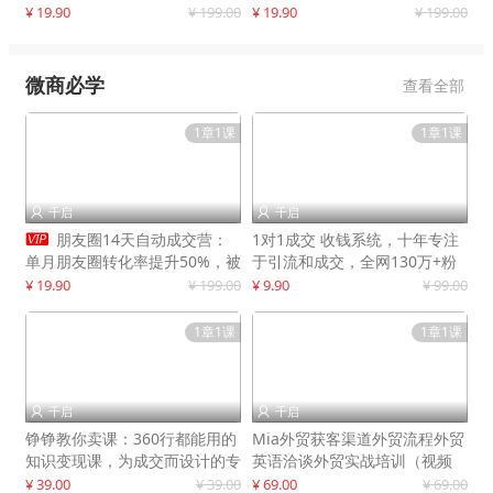
快速提升订单转化与店铺收益
¥ 19.90
¥ 199.00
¥ 19.90
¥ 199.00
微商必学
查看全部
1章1课
1章1课
千启
千启



朋友圈14天自动成交营：
1对1成交 收钱系统，十年专注
单月朋友圈转化率提升50%，被
于引流和成交，全网130万+粉
动收入超3万元
丝
¥ 19.90
¥ 199.00
¥ 9.90
¥ 99.00
1章1课
1章1课
千启
千启


铮铮教你卖课：360行都能用的
Mia外贸获客渠道外贸流程外贸
知识变现课，为成交而设计的专
英语洽谈外贸实战培训（视频
属课程
课）价值399元
¥ 39.00
¥ 39.00
¥ 69.00
¥ 69.00