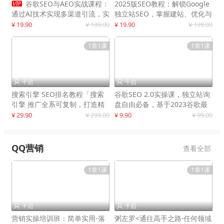

谷歌SEO与AEO实战课程：
2025版SEO教程：解锁Google
通过AI技术实现多渠道引流，实
独立站SEO，掌握建站、优化与
现网站流量增长300%
变现技巧
¥ 19.90
¥ 199.00
¥ 19.90
¥ 199.00
1章1课
1章1课
千启
千启


搜索引擎 SEO排名教程「搜索
谷歌SEO 2.0实操课，独立站询
引擎 推广全系可复制，打造精
盘自由必备，基于2023谷歌最
准被动流量系统
新算法录制
¥ 29.90
¥ 299.00
¥ 9.90
¥ 99.00
QQ营销
查看全部
1章1课
1章1课
千启
千启


营销实操培训班：简单实用-落
粥左罗<通往高手之路·任何领域