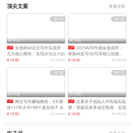
顶尖文案
查看全部
1章1课
1章1课
千启
千启




全面的AI论文写作实战营：
2025AI写作掘金速成班：
九大核心模块，实现从论文小白
掌握AI改写/仿写等核心技能，
到高效产出的跨越
实现单篇文案变现500+
¥ 19.90
¥ 199.00
¥ 19.90
¥ 199.00
1章1课
1章1课
千启
千启




网文写作赚钱教程：6大模
文案杀手创始人IP高端实战
块+17本火书+98个真实例子 从
课：突破高客单成交瓶颈，实现
入门到精通实战方法
IP商业价值最大化
¥ 19.90
¥ 199.00
¥ 19.90
¥ 199.00