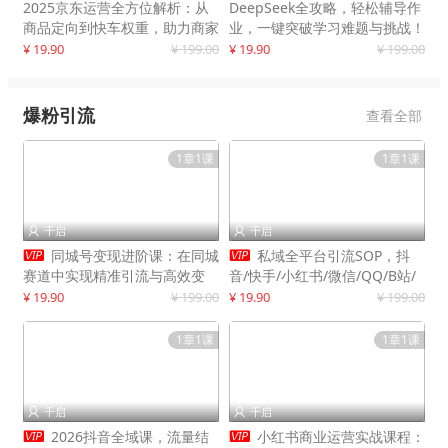
2025京东运营全方位解析：从
DeepSeek全攻略，轻松辅导作
商品定向到快车权重，助力商家
业，一键突破学习难题与挑战！
打造爆款商品
¥ 19.90
¥ 199.00
¥ 19.90
¥ 199.00
爆粉引流
查看全部
1章1课
1章1课
千启
千启




同城号变现进阶课：在同城
私域全平台引流SOP，抖
赛道中实现精准引流与高效变
音/快手/小红书/微信/QQ/B站/
现，单店月引流成交额提升50%
闲鱼等，技术合集，高效转化公
¥ 19.90
¥ 199.00
¥ 19.90
¥ 199.00
域流量
1章1课
1章1课
千启
千启




2026抖音全域课，流量结
小红书商业运营实战课程：