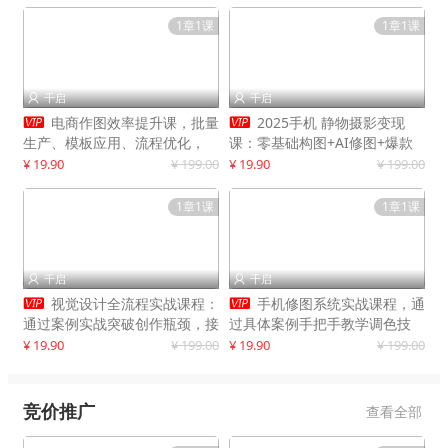
1章1课
1章1课
千启
千启




电商作图效率提升课，批量
2025手机 静物摄影变现
生产、模板应用、流程优化，
课：零基础构图+AI修图+爆款
20+细分品类实操案例，月赚3
创作
¥ 19.90
¥ 199.00
¥ 19.90
¥ 199.00
万
1章1课
1章1课
千启
千启




视觉设计全流程实战课程：
手机修图系统实战课程，通
通过案例实战突破创作瓶颈，接
过具体案例手把手教学调色技
单月入20000+
巧，实现副业变现
¥ 19.90
¥ 199.00
¥ 19.90
¥ 199.00
竞价推广
查看全部