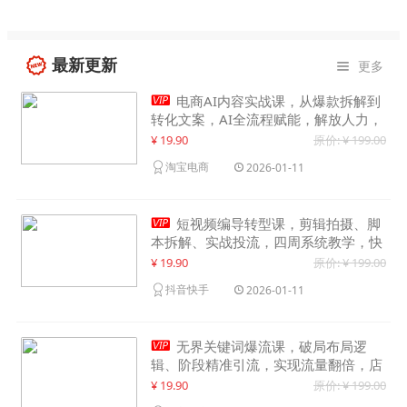
最新更新
更多


电商AI内容实战课，从爆款拆解到
转化文案，AI全流程赋能，解放人力，
单月节省内容成本数万元
¥ 19.90
原价: ¥ 199.00
淘宝电商
2026-01-11

短视频编导转型课，剪辑拍摄、脚
本拆解、实战投流，四周系统教学，快
速入行月入2w+
¥ 19.90
原价: ¥ 199.00
抖音快手
2026-01-11

无界关键词爆流课，破局布局逻
辑、阶段精准引流，实现流量翻倍，店
铺业绩增长50%+
¥ 19.90
原价: ¥ 199.00