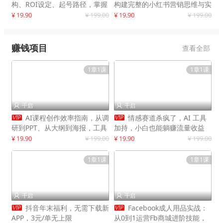
构、ROI设定、起号路径，掌握
构建完整的小红书营销思维与实
平台新规下利润最大化
战能力，案例店铺月销破百万！
¥ 19.90
¥ 199.00
¥ 19.90
¥ 199.00
赚钱项目
查看全部
1章1课
1章1课
千启
千启




AI课程创作效率指南，从调
情感赛道杀疯了，AI 工具
研到PPT、从大纲到海报，工具
加持，小白也能躺赚流量收益
赋能，打造可持续变现产品线
¥ 19.90
¥ 199.00
¥ 19.90
¥ 199.00
1章1课
1章1课
千启
千启




抖音年末福利，无需下载新
Facebook成人用品实战：
APP，3元/单无上限
从0到1运营Fb商城进阶技能，