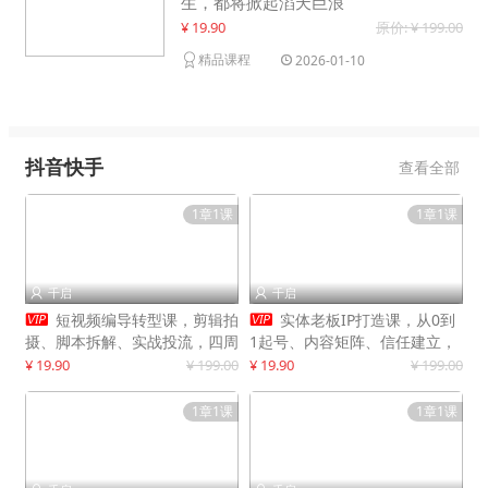
生，都将掀起滔天巨浪
¥ 19.90
原价: ¥ 199.00
精品课程
2026-01-10
抖音快手
查看全部
1章1课
1章1课
千启
千启




短视频编导转型课，剪辑拍
实体老板IP打造课，从0到
摄、脚本拆解、实战投流，四周
1起号、内容矩阵、信任建立，
系统教学，快速入行月入2w+
打造门店IP，稳定获客增收
¥ 19.90
¥ 199.00
¥ 19.90
¥ 199.00
1章1课
1章1课