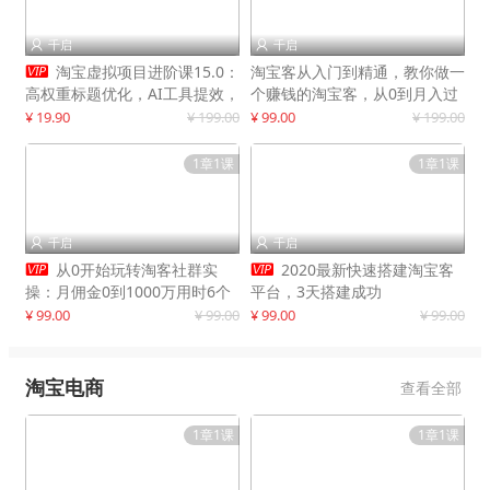
千启
千启



淘宝虚拟项目进阶课15.0：
淘宝客从入门到精通，教你做一
高权重标题优化，AI工具提效，
个赚钱的淘宝客，从0到月入过
自动盈利模式搭建
万
¥ 19.90
¥ 199.00
¥ 99.00
¥ 199.00
1章1课
1章1课
千启
千启




从0开始玩转淘客社群实
2020最新快速搭建淘宝客
操：月佣金0到1000万用时6个
平台，3天搭建成功
月
¥ 99.00
¥ 99.00
¥ 99.00
¥ 99.00
淘宝电商
查看全部
1章1课
1章1课