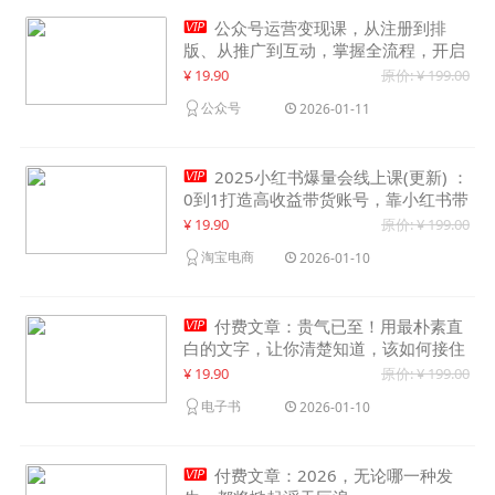

公众号运营变现课，从注册到排
版、从推广到互动，掌握全流程，开启
个人品牌月入30000+
¥ 19.90
原价: ¥ 199.00
公众号
2026-01-11

2025小红书爆量会线上课(更新) ：
0到1打造高收益带货账号，靠小红书带
货年入100w？机会来了！
¥ 19.90
原价: ¥ 199.00
淘宝电商
2026-01-10

付费文章：贵气已至！用最朴素直
白的文字，让你清楚知道，该如何接住
这一次时代的泼天富贵
¥ 19.90
原价: ¥ 199.00
电子书
2026-01-10

付费文章：2026，无论哪一种发