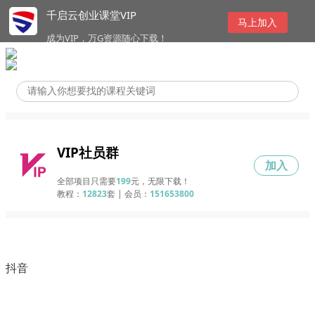
千启云创业课堂VIP
马上加入
成为VIP，万G资源随心下载！
VIP社员群
加入
全部项目只需要
199
元，无限下载！
教程：
12823
套 | 会员：
151653800
抖音