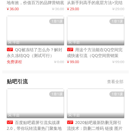
地有效，价值百万的品牌营销底
从新手到高手的底层方法>完结
层逻辑
¥ 36.00
¥ 36.00
¥ 29.00
¥ 29.00
1章1课
1章1课
千启
千启




QQ被冻结了怎么办？解封
用这个方法能在QQ空间完
永久冻结QQ（测试可行）
成快速引流（QQ空间营销策
略）
免费课程
¥ 0.00
¥ 99.00
¥ 99.00
贴吧引流
查看全部
1章1课
1章1课
千启
千启




百度贴吧霸屏引流实战课
2020贴吧最新防删无限引
2.0，带你玩转流量热门聚集地
流技术：防删二维码 链接 图片