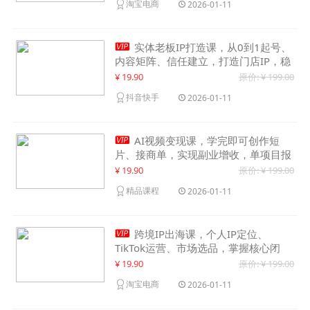
淘宝电商
2026-01-11

实体老板IP打造课，从0到1起号、
内容矩阵、信任建立，打造门店IP，稳
定获客增收
¥ 19.90
原价: ¥ 199.00
抖音快手
2026-01-11

AI视频变现课，学完即可创作短
片、接商单，实现副业增收，单项目报
价可达千元
¥ 19.90
原价: ¥ 199.00
精品课程
2026-01-11

跨境IP出海课，个人IP定位、
TikTok运营、市场选品，掌握核心闭
环，实现月入1万美金+
¥ 19.90
原价: ¥ 199.00
淘宝电商
2026-01-11