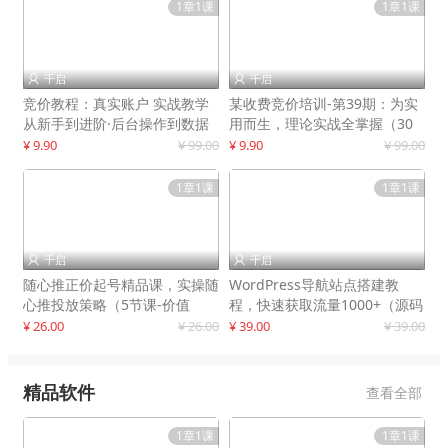
1章1课
1章1课
千启
千启


竞价教程：真实账户 实战教学
某收费竞价培训-第39期：为实
从新手到进阶·后台操作到数据
用而生，理论实战全掌握（30
优化
节课）
¥ 9.90
¥ 99.00
¥ 9.90
¥ 99.00
1章1课
1章1课
千启
千启


随心推正价起号精品课，实操随
WordPress导航站点搭建教
心推投放策略（5节课-价值
程，快速获取流量1000+（源码
298）
+教程）
¥ 26.00
¥ 26.00
¥ 39.00
¥ 39.00
精品软件
查看全部
1章1课
1章1课