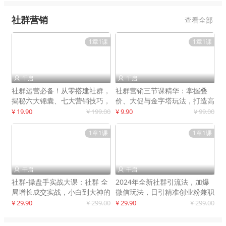
社群营销
查看全部
1章1课
1章1课
千启
千启


社群运营必备！从零搭建社群，
社群营销三节课精华：掌握叠
揭秘六大锦囊、七大营销技巧，
价、大促与金字塔玩法，打造高
打造火爆社群
效营销体系
¥ 19.90
¥ 199.00
¥ 9.90
¥ 99.00
1章1课
1章1课
千启
千启


社群-操盘手实战大课：社群 全
2024年全新社群引流法，加爆
局增长成交实战，小白到大神的
微信玩法，日引精准创业粉兼职
进阶之路
粉200+
¥ 29.90
¥ 299.00
¥ 29.90
¥ 299.00