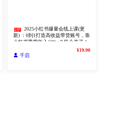

2025小红书爆量会线上课(更
新) ：0到1打造高收益带货账号，靠
小红书带货年入100w？机会来了！
¥19.90

千启