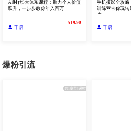
AI时代5大体系课程：助力个人价值
手机摄影全攻略
跃升，一步步教你年入百万
训练营带你玩转
片
¥19.90

千启

千启
爆粉引流
共1章节1课时