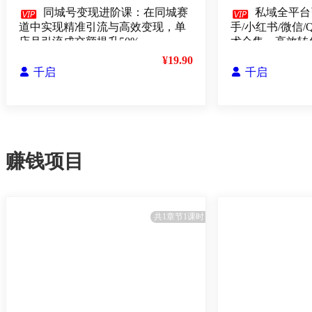

同城号变现进阶课：在同城赛

私域全平台
道中实现精准引流与高效变现，单
手/小红书/微信/
店月引流成交额提升50%
术合集，高效转
¥19.90

千启

千启
赚钱项目
共1章节1课时