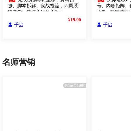


摄、脚本拆解、实战投流，四周系
号、内容矩阵、
统教学，快速入行月入2w+
店IP，稳定获客
¥19.90

千启

千启
名师营销
共1章节1课时