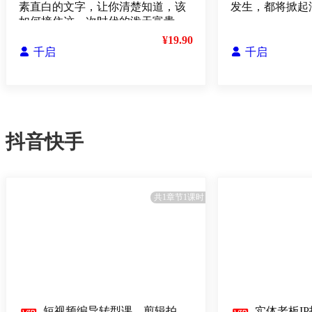
素直白的文字，让你清楚知道，该
发生，都将掀起
如何接住这一次时代的泼天富贵
¥19.90

千启

千启
抖音快手
共1章节1课时
短视频编导转型课，剪辑拍
实体老板I