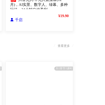

月)，AI实景、数字人、绿幕、多种
玩法、24小时自动盈利
¥19.90

千启
/
/
查看更多
时
共1章节1课时