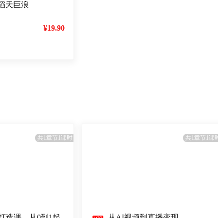
滔天巨浪
¥19.90
共1章节1课时
共1章节1课
P打造课，从0到1起
从AI视频到直播变现，