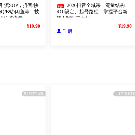
引流SOP，抖音/快

2026抖音全域课，流量结构、
QQ/B站/闲鱼等，技
ROI设定、起号路径，掌握平台新
化公域流量
规下利润最大化
¥19.90
¥19.90

千启
共1章节1课时
共1章节1课