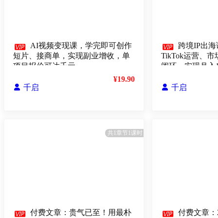

AI视频变现课，学完即可创作

跨境IP出海
短片、接商单，实现副业增收，单
TikTok运营
项目报价可达千元
闭环，实现月入
¥19.90

千启

千启
共1章节1课时

付费文章：贵气已至！用最朴

付费文章：