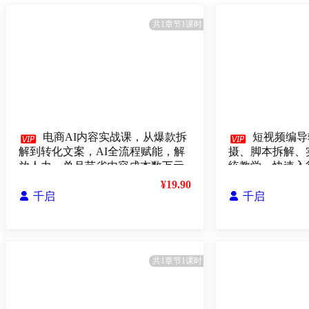
共1章节1课时

电商AI内容实战课，从爆款拆

短视频编导
解到转化文案，AI全流程赋能，解
摄、脚本拆解、
放人力，单月节省内容成本数万元
统教学，快速入行
¥19.90

千启

千启
共1章节1课时