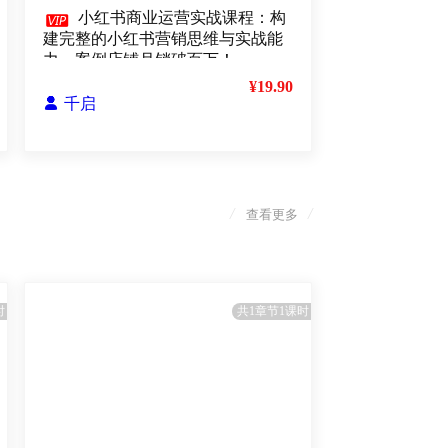

小红书商业运营实战课程：构
建完整的小红书营销思维与实战能
力，案例店铺月销破百万！
¥19.90

千启
/
/
查看更多
时
共1章节1课时