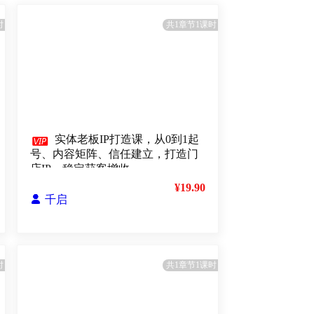
时
共1章节1课时

实体老板IP打造课，从0到1起
号、内容矩阵、信任建立，打造门
店IP，稳定获客增收
¥19.90

千启
时
共1章节1课时