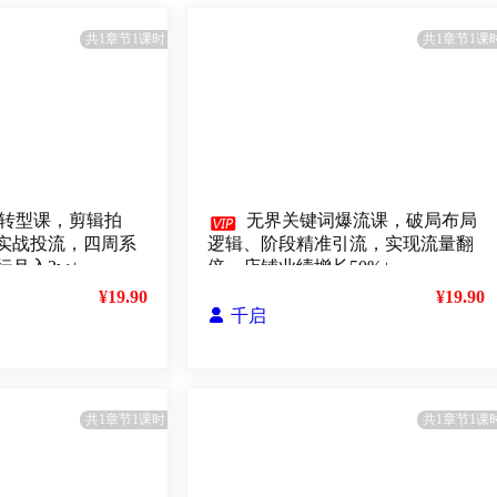
共1章节1课时
共1章节1课
转型课，剪辑拍

无界关键词爆流课，破局布局
实战投流，四周系
逻辑、阶段精准引流，实现流量翻
月入2w+
倍，店铺业绩增长50%+
¥19.90
¥19.90

千启
共1章节1课时
共1章节1课