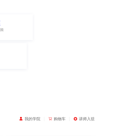
座
频
|
|
我的学院
购物车
讲师入驻


