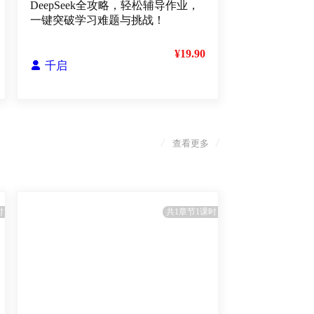
DeepSeek全攻略，轻松辅导作业，
一键突破学习难题与挑战！
¥19.90

千启
/
/
查看更多
时
共1章节1课时