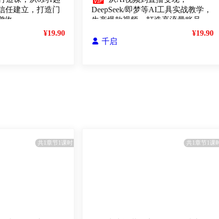

信任建立，打造门
DeepSeek/即梦等AI工具实战教学，
增收
生产爆款视频，打造高流量账号
¥19.90
¥19.90

千启
共1章节1课时
共1章节1课