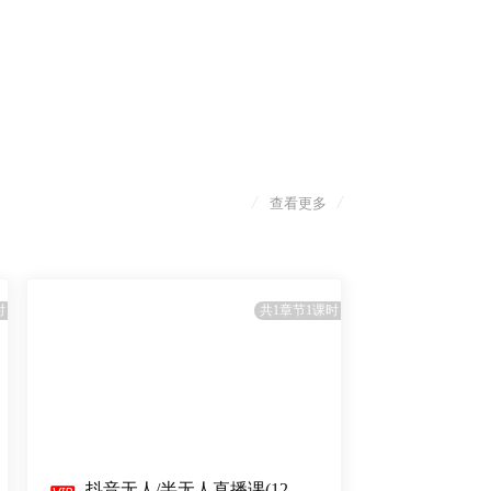
/
/
查看更多
时
共1章节1课时
抖音无人/半无人直播课(12