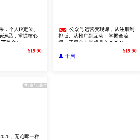
课，个人IP定位、

公众号运营变现课，从注册到
、市场选品，掌握核心
排版、从推广到互动，掌握全流
1万美金+
程，开启个人品牌月入30000+
¥19.90
¥19.90

千启
共1章节1课时
2026，无论哪一种