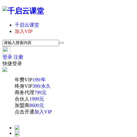
千启云课堂
加入VIP
登录
注册
快捷登录
年费VIP
199/年
终身VIP
399/永久
商务代理
799元
合伙人
1999元
加盟商
8600元
点击开通
加入VIP