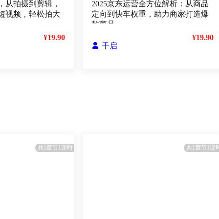
，从拍摄到剪辑，
2025京东运营全方位解析：从商品
短视频，轻松拍大
定向到快车权重，助力商家打造爆
款商品
¥19.90
¥19.90

千启
共1章节1课时
共1章节1课